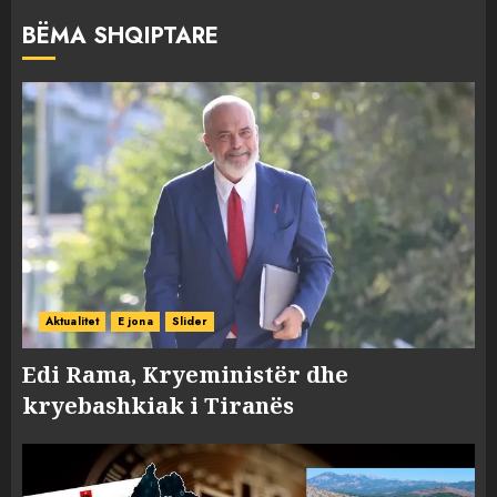
BËMA SHQIPTARE
Aktualitet
E jona
Slider
Edi Rama, Kryeministër dhe
kryebashkiak i Tiranës