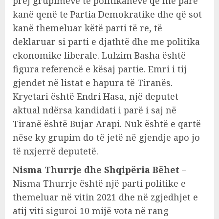
prej grupimeve të politikanëve që më parë
kanë qenë te Partia Demokratike dhe që sot
kanë themeluar këtë parti të re, të
deklaruar si parti e djathtë dhe me politika
ekonomike liberale. Lulzim Basha është
figura referencë e kësaj partie. Emri i tij
gjendet në listat e hapura të Tiranës.
Kryetari është Endri Hasa, një deputet
aktual ndërsa kandidati i parë i saj në
Tiranë është Bujar Arapi. Nuk është e qartë
nëse ky grupim do të jetë në gjendje apo jo
të nxjerrë deputetë.
Nisma Thurrje dhe Shqipëria Bëhet
–
Nisma Thurrje është një parti politike e
themeluar në vitin 2021 dhe në zgjedhjet e
atij viti siguroi 10 mijë vota në rang