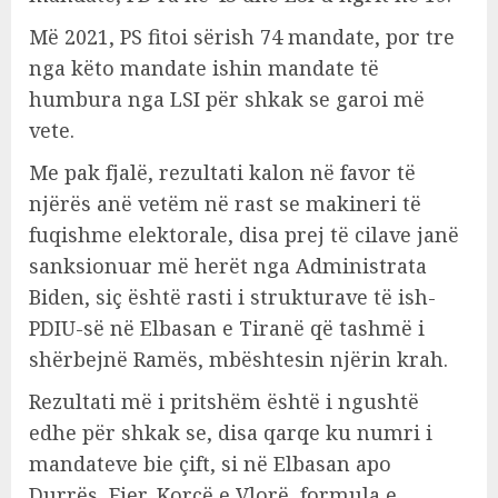
Më 2021, PS fitoi sërish 74 mandate, por tre
nga këto mandate ishin mandate të
humbura nga LSI për shkak se garoi më
vete.
Me pak fjalë, rezultati kalon në favor të
njërës anë vetëm në rast se makineri të
fuqishme elektorale, disa prej të cilave janë
sanksionuar më herët nga Administrata
Biden, siç është rasti i strukturave të ish-
PDIU-së në Elbasan e Tiranë që tashmë i
shërbejnë Ramës, mbështesin njërin krah.
Rezultati më i pritshëm është i ngushtë
edhe për shkak se, disa qarqe ku numri i
mandateve bie çift, si në Elbasan apo
Durrës, Fier, Korçë e Vlorë, formula e