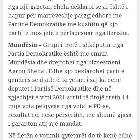
nga një gazetar, Shehi deklaroi se ai është i
hapur për marrëveshje paszgjedhore me
Partinë Demokratike me kushtin që kjo
parti të mos jetë e përfaqësuar nga Berisha.
Mundësia
– Grupi i tretë i shkëputur nga
Partia Demokratike është me emrin
Mundësia dhe drejtohet nga biznesmeni
Agron Shehaj. Edhe kjo deklarohet parti e
qendrës së djathtë. Kryetari i saj ka qenë
deputet i Partisë Demokratike dhe në
zgjedhjet e vitti 2021 arriti të fitojë rreth 14
mijë vota pëlqyese nga votat e PD-së,
rezultat që, nëse përsëritet, me shumë gjasa
i garanton atij një mandat.
Në fletën e votimit qytetarët do të kenë edhe