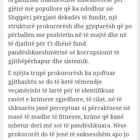
gjënë më popullore që ka ndodhur në
Shqipëri përgjatë dekadës të fundit, një
strukturë prokurorësh dhe gjyqtarësh që po
përballen me pushtetin në të majtë dhe në
të djathtë për t’i dhënë fund
pandëshkueshmërisë së korrupsionit të
gjithëpërhapur dhe sistemik.
E njëjta trupë prokurorësh ka njoftuar
gjithashtu se do të ketë vëmendje
veçanërisht të lartë për të identifikuar
rastet e krimeve zgjedhore, të cilat, në të
shkuarën janë perceptuar si përcaktuese në
masë të madhe të fituesve, krime që kanë
mbetur deri më sot të pandëshkuara. Nëse
prokurorët do të jenë të suksesshëm apo jo