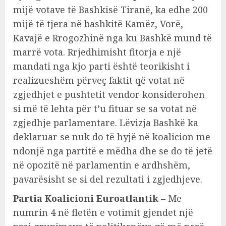
mijë votave të Bashkisë Tiranë, ka edhe 200
mijë të tjera në bashkitë Kamëz, Vorë,
Kavajë e Rrogozhinë nga ku Bashkë mund të
marrë vota. Rrjedhimisht fitorja e një
mandati nga kjo parti është teorikisht i
realizueshëm përveç faktit që votat në
zgjedhjet e pushtetit vendor konsiderohen
si më të lehta për t’u fituar se sa votat në
zgjedhje parlamentare. Lëvizja Bashkë ka
deklaruar se nuk do të hyjë në koalicion me
ndonjë nga partitë e mëdha dhe se do të jetë
në opozitë në parlamentin e ardhshëm,
pavarësisht se si del rezultati i zgjedhjeve.
Partia Koalicioni Euroatlantik –
Me
numrin 4 në fletën e votimit gjendet një