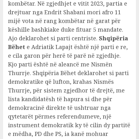
kombëtar. Në zgjedhjet e vitit 2023, partia e
drejtuar nga Endrit Shabani mori afro 11
mijë vota në rang kombëtar në garat për
këshille bashkiake duke fituar 5 mandate.
Ajo deklarohet si parti centriste.
Shqipëria
Bëhet
e Adriatik Lapajt është një parti e re,
e cila garon për herë të parë në zgjedhje.
Kjo parti është në aleancë me Nismën
Thurrje. Shqipëria Bëhet deklarohet si parti
demokratike që lufton, krahas Nismës
Thurrje, për sistem zgjedhor të drejtë, me
lista kandidatësh të hapura si dhe për
demokracinë direkte të ushtruar nga
qytetarët përmes referendumeve, një
instrument demokratik ky të cilin dy partitë
e mëdha, PD dhe PS, ia kanë mohuar