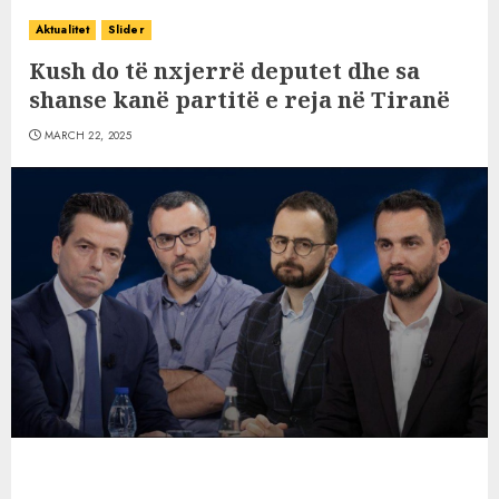
Aktualitet
Slider
Kush do të nxjerrë deputet dhe sa
shanse kanë partitë e reja në Tiranë
MARCH 22, 2025