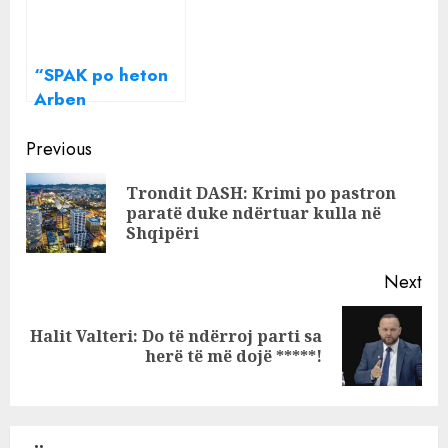
horoskopi ditor
edhe një
kompani me
humbje
“SPAK po heton
Arben
Ahmetajn”/
Continue
Gazetarja trondit
Previous
me informacionin
Reading
Trondit DASH: Krimi po pastron
e fundit: Kanë
Pre
paratë duke ndërtuar kulla në
ruajtur një
pos
Shqipëri
dokument si as
në mëngë për ta
Next
nxjerrë …
Halit Valteri: Do të ndërroj parti sa
Next
herë të më dojë *****!
post: