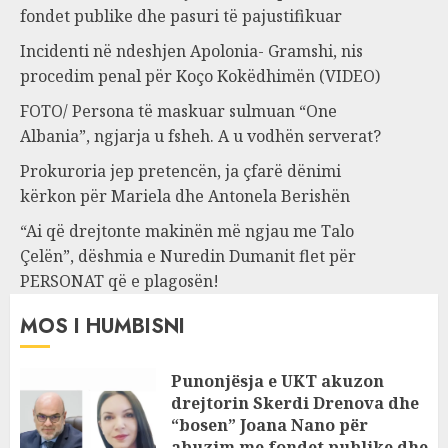
fondet publike dhe pasuri të pajustifikuar
Incidenti në ndeshjen Apolonia- Gramshi, nis
procedim penal për Koço Kokëdhimën (VIDEO)
FOTO/ Persona të maskuar sulmuan “One
Albania”, ngjarja u fsheh. A u vodhën serverat?
Prokuroria jep pretencën, ja çfarë dënimi
kërkon për Mariela dhe Antonela Berishën
“Ai që drejtonte makinën më ngjau me Talo
Çelën”, dëshmia e Nuredin Dumanit flet për
PERSONAT që e plagosën!
MOS I HUMBISNI
Punonjësja e UKT akuzon
drejtorin Skerdi Drenova dhe
“bosen” Joana Nano për
abuzim me fondet publike dhe