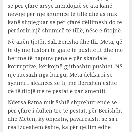
se për çfarë arsye mendojnë se ata kanë
nevojë për një shumicë të tillë dhe as nuk
kanë shpjeguar se për çfarë qëllimesh do të
përdorin një shumicë të tillë, nëse e fitojnë.
Në anën tjetër, Sali Berisha dhe Ilir Meta, që
të dy me histori të gjatë të pushtetit dhe me
hetime të hapura penale për skandale
korruptive, kërkojnë gjithashtu pushtet. Në
një mesazh nga burgu, Meta deklaroi se
synimi i aleancës së tij me Berishën është
që të fitojë tre të pestat e parlamentit.
Ndërsa Rama nuk është shprehur ende se
për çfarë i duhen tre të pestat, për Berishën
dhe Metën, ky objektiv, pavarësisht se sa i
realizueshëm është, ka për qëllim edhe