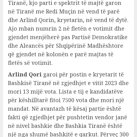
Tiranë, kjo parti e spektrit të majtë garon
në Tiranë me Redi Muçin në vend të parë
dhe Arlind Qorin, kryetarin, në vend të dytë.
Ajo mban numrin 2 në fletën e votimit dhe
gjendet menjëherë pas Partisë Demokratike
dhe Aleancës për Shqipërinë Madhështore
që gjendet në kolonën e parë majtas të
fletës së votimit.
Arlind Qori
garoi për postin e kryetarit të
Bashkisë Tiranë në zgjedhjet e vitit 2023 dhe
mori 13 mijë vota. Lista e tij e kandidatëve
për këshilltarë fitoi 7500 vota dhe mori një
mandat. Në avantazh të kësaj partie është
fakti që zgjedhjet për pushtetin vendor janë
në nivel bashkie dhe Bashkia Tiranë është
një nga shumë bashkitë e qarkut. Përveç 300