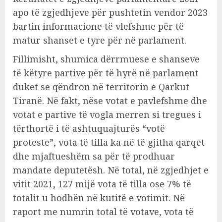
apo të zgjedhjeve për pushtetin vendor 2023
bartin informacione të vlefshme për të
matur shanset e tyre për në parlament.
Fillimisht, shumica dërrmuese e shanseve
të këtyre partive për të hyrë në parlament
duket se qëndron në territorin e Qarkut
Tiranë. Në fakt, nëse votat e pavlefshme dhe
votat e partive të vogla merren si tregues i
tërthortë i të ashtuquajturës “votë
proteste”, vota të tilla ka në të gjitha qarqet
dhe mjaftueshëm sa për të prodhuar
mandate deputetësh. Në total, në zgjedhjet e
vitit 2021, 127 mijë vota të tilla ose 7% të
totalit u hodhën në kutitë e votimit. Në
raport me numrin total të votave, vota të