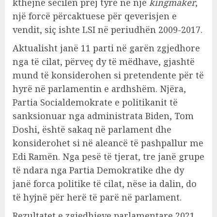
kthejnë secilën prej tyre në një
kingmaker
,
një forcë përcaktuese për qeverisjen e
vendit, siç ishte LSI në periudhën 2009-2017.
Aktualisht janë 11 parti në garën zgjedhore
nga të cilat, përveç dy të mëdhave, gjashtë
mund të konsiderohen si pretendente për të
hyrë në parlamentin e ardhshëm. Njëra,
Partia Socialdemokrate e politikanit të
sanksionuar nga administrata Biden, Tom
Doshi, është sakaq në parlament dhe
konsiderohet si në aleancë të pashpallur me
Edi Ramën. Nga pesë të tjerat, tre janë grupe
të ndara nga Partia Demokratike dhe dy
janë forca politike të cilat, nëse ia dalin, do
të hyjnë për herë të parë në parlament.
Rezultatet e zgjedhjeve parlamentare 2021