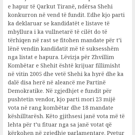
e hapur të Qarkut Tiranë, ndërsa Shehi
konkurron në vend të fundit. Edhe kjo parti
ka deklaruar se kandidatët e listave të
mbyllura i ka vullnetarë të cilët do të
tërhiqen në rast se fitohen mandate për t’i
lënë vendin kandidatit më të suksesshëm
nga listat e hapura. Lëvizja për Zhvillim
Kombëtar e Shehit është krijuar fillimisht
në vitin 2005 dhe vetë Shehi ka hyrë dhe ka
dalë disa herë në aleancë me Partinë
Demokratike. Në zgjedhjet e fundit për
pushtetin vendor, kjo parti mori 23 mijë
vota në rang kombëtar dhe 18 mandate
këshilltarësh. Këto gjithsesi janë vota më të
lehta për t’u fituar nga sa janë votat që
kërkohen në zgjedhje parlamentare. Pyetur