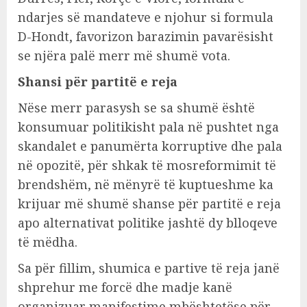
ndarjes së mandateve e njohur si formula
D-Hondt, favorizon barazimin pavarësisht
se njëra palë merr më shumë vota.
Shansi për partitë e reja
Nëse merr parasysh se sa shumë është
konsumuar politikisht pala në pushtet nga
skandalet e panumërta korruptive dhe pala
në opozitë, për shkak të mosreformimit të
brendshëm, në mënyrë të kuptueshme ka
krijuar më shumë shanse për partitë e reja
apo alternativat politike jashtë dy blloqeve
të mëdha.
Sa për fillim, shumica e partive të reja janë
shprehur me forcë dhe madje kanë
organizuar manifestime mbështetëse për