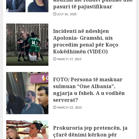
pasuri të pajustifikuar
JULY 24, 2025
Incidenti në ndeshjen
Apolonia- Gramshi, nis
procedim penal për Koço
Kokëdhimën (VIDEO)
MARCH 27, 2025
FOTO/ Persona të maskuar
sulmuan “One Albania”,
ngjarja u fsheh. A u vodhën
serverat?
MARCH 25, 2025
Prokuroria jep pretencën, ja
çfarë dënimi kërkon për