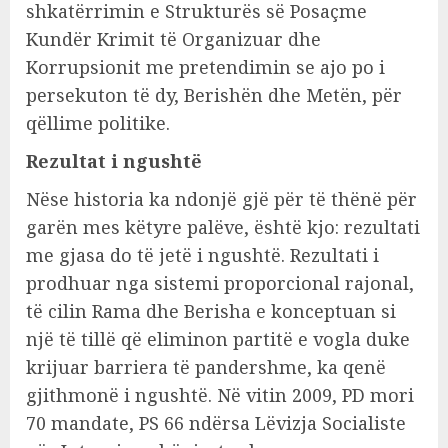
shkatërrimin e Strukturës së Posaçme
Kundër Krimit të Organizuar dhe
Korrupsionit me pretendimin se ajo po i
persekuton të dy, Berishën dhe Metën, për
qëllime politike.
Rezultat i ngushtë
Nëse historia ka ndonjë gjë për të thënë për
garën mes këtyre palëve, është kjo: rezultati
me gjasa do të jetë i ngushtë. Rezultati i
prodhuar nga sistemi proporcional rajonal,
të cilin Rama dhe Berisha e konceptuan si
një të tillë që eliminon partitë e vogla duke
krijuar barriera të pandershme, ka qenë
gjithmonë i ngushtë. Në vitin 2009, PD mori
70 mandate, PS 66 ndërsa Lëvizja Socialiste