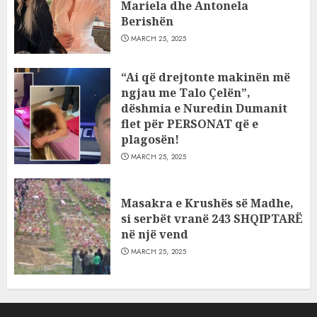
Mariela dhe Antonela
Berishën
MARCH 25, 2025
“Ai që drejtonte makinën më
ngjau me Talo Çelën”,
dëshmia e Nuredin Dumanit
flet për PERSONAT që e
plagosën!
MARCH 25, 2025
Masakra e Krushës së Madhe,
si serbët vranë 243 SHQIPTARË
në një vend
MARCH 25, 2025