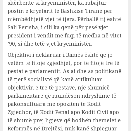
shërbente si kryeministër, ka mbajtur
postin e kryetarit të Bashkisë Tiranë për
njëmbëdhjetë vjet të tjera. Përballë tij është
Sali Berisha, i cili ka qenë për pesë vjet
president i vendit me fuqi të mëdha në vitet
’90, si dhe tetë vjet kryeministër.
Objektivi i deklaruar i Ramës është që jo
vetëm të fitojë zgjedhjet, por të fitojë tre të
pestat e parlamentit. As ai dhe as politikanë
të tjerë socialistë që kanë artikuluar
objektivin e tre të pestave, një shumicë
parlamentare që mundëson ndryshime të
pakonsultuara me opozitën të Kodit
Zgjedhor, të Kodit Penal apo Kodit Civil apo
të shumë prej ligjeve që hodhën themelet e
Reformës në Drejtësi, nuk kanë shpjeguar