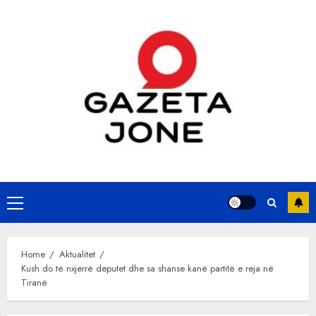
Skip
to
content
Primary
Menu
Home
Aktualitet
Kush do të nxjerrë deputet dhe sa shanse kanë partitë e reja në
Tiranë