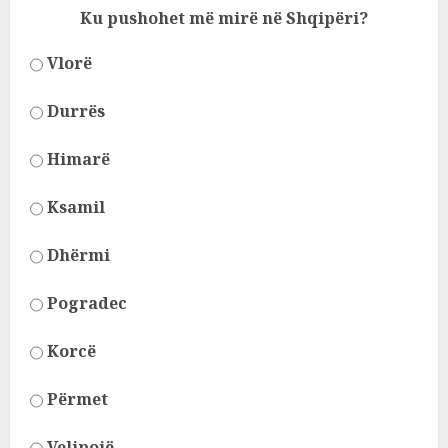
Ku pushohet më mirë në Shqipëri?
Vlorë
Durrës
Himarë
Ksamil
Dhërmi
Pogradec
Korcë
Përmet
Velipojë