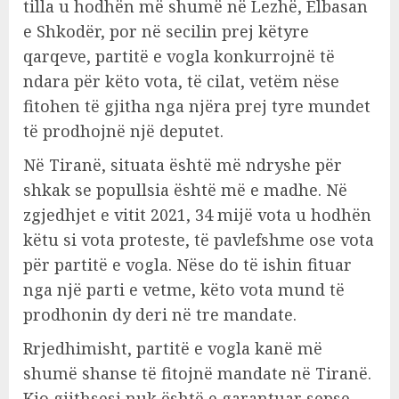
tilla u hodhën më shumë në Lezhë, Elbasan
e Shkodër, por në secilin prej këtyre
qarqeve, partitë e vogla konkurrojnë të
ndara për këto vota, të cilat, vetëm nëse
fitohen të gjitha nga njëra prej tyre mundet
të prodhojnë një deputet.
Në Tiranë, situata është më ndryshe për
shkak se popullsia është më e madhe. Në
zgjedhjet e vitit 2021, 34 mijë vota u hodhën
këtu si vota proteste, të pavlefshme ose vota
për partitë e vogla. Nëse do të ishin fituar
nga një parti e vetme, këto vota mund të
prodhonin dy deri në tre mandate.
Rrjedhimisht, partitë e vogla kanë më
shumë shanse të fitojnë mandate në Tiranë.
Kjo gjithsesi nuk është e garantuar sepse,