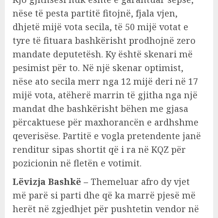
nëse të pesta partitë fitojnë, fjala vjen,
dhjetë mijë vota secila, të 50 mijë votat e
tyre të fituara bashkërisht prodhojnë zero
mandate deputetësh. Ky është skenari më
pesimist për to. Në një skenar optimist,
nëse ato secila merr nga 12 mijë deri në 17
mijë vota, atëherë marrin të gjitha nga një
mandat dhe bashkërisht bëhen me gjasa
përcaktuese për maxhorancën e ardhshme
qeverisëse. Partitë e vogla pretendente janë
renditur sipas shortit që i ra në KQZ për
pozicionin në fletën e votimit.
Lëvizja Bashkë –
Themeluar afro dy vjet
më parë si parti dhe që ka marrë pjesë më
herët në zgjedhjet për pushtetin vendor në