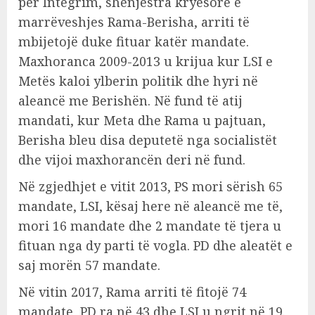
për Integrim, shënjestra kryesore e
marrëveshjes Rama-Berisha, arriti të
mbijetojë duke fituar katër mandate.
Maxhoranca 2009-2013 u krijua kur LSI e
Metës kaloi ylberin politik dhe hyri në
aleancë me Berishën. Në fund të atij
mandati, kur Meta dhe Rama u pajtuan,
Berisha bleu disa deputetë nga socialistët
dhe vijoi maxhorancën deri në fund.
Në zgjedhjet e vitit 2013, PS mori sërish 65
mandate, LSI, kësaj here në aleancë me të,
mori 16 mandate dhe 2 mandate të tjera u
fituan nga dy parti të vogla. PD dhe aleatët e
saj morën 57 mandate.
Në vitin 2017, Rama arriti të fitojë 74
mandate, PD ra në 43 dhe LSI u ngrit në 19.