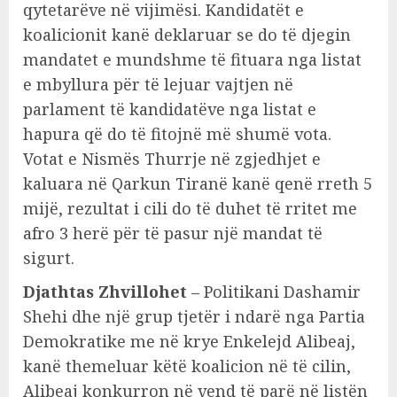
qytetarëve në vijimësi. Kandidatët e
koalicionit kanë deklaruar se do të djegin
mandatet e mundshme të fituara nga listat
e mbyllura për të lejuar vajtjen në
parlament të kandidatëve nga listat e
hapura që do të fitojnë më shumë vota.
Votat e Nismës Thurrje në zgjedhjet e
kaluara në Qarkun Tiranë kanë qenë rreth 5
mijë, rezultat i cili do të duhet të rritet me
afro 3 herë për të pasur një mandat të
sigurt.
Djathtas Zhvillohet
– Politikani Dashamir
Shehi dhe një grup tjetër i ndarë nga Partia
Demokratike me në krye Enkelejd Alibeaj,
kanë themeluar këtë koalicion në të cilin,
Alibeaj konkurron në vend të parë në listën