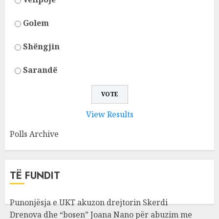
Golem
Shëngjin
Sarandë
View Results
Polls Archive
TË FUNDIT
Punonjësja e UKT akuzon drejtorin Skerdi
Drenova dhe “bosen” Joana Nano për abuzim me