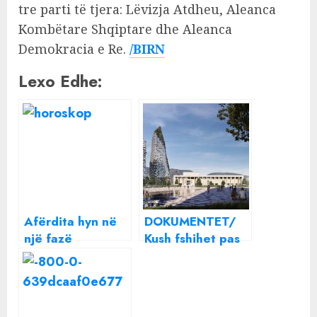
tre parti të tjera: Lëvizja Atdheu, Aleanca
Kombëtare Shqiptare dhe Aleanca
Demokracia e Re.
/BIRN
Lexo Edhe:
Afërdita hyn në
DOKUMENTET/
një fazë
Kush fshihet pas
konkurrence! Sot
5 kullave të reja
disa shenja kanë
në Tiranë, nga
shanse të mira
Abazi te familja
për njohje,
Shtufi, në listë