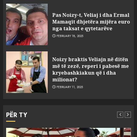
Pas Noizy-t, Veliaj i dha Ermal
Mamaqit dhjetëra mijëra euro
nga taksat e qytetarëve
FEBRUARY 18, 2025
FOTO/ Persona të maskuar
Noizy braktis Veliajn në ditën
sulmuan “One Albania”,
më të zezë, reperi i pabesë me
ngjarja u fsheh. A u vodhën
kryebashkiakun që i dha
serverat?
milionat?
3
MARCH 25, 2025
FEBRUARY 11, 2025
Prokuroria jep pretencën, ja
çfarë dënimi kërkon për
PËR TY
Mariela dhe Antonela
Berishën
4
MARCH 25, 2025