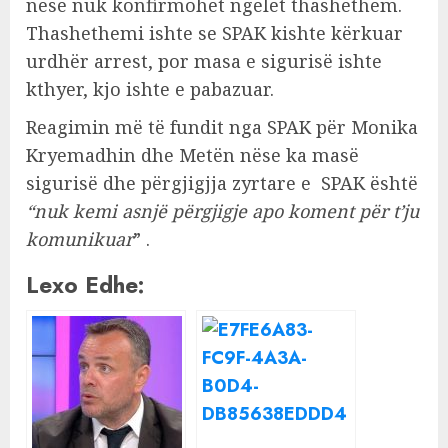
nëse nuk konfirmohet ngelet thashethem.
Thashethemi ishte se SPAK kishte kërkuar
urdhër arrest, por masa e sigurisë ishte
kthyer, kjo ishte e pabazuar.
Reagimin më të fundit nga SPAK për Monika
Kryemadhin dhe Metën nëse ka masë
sigurisë dhe përgjigjja zyrtare e SPAK është
“nuk kemi asnjë përgjigje apo koment për t’ju
komunikuar
” .
Lexo Edhe: