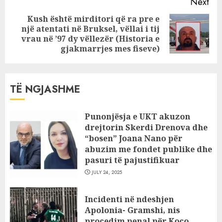
Next
Kush është mirditori që ra pre e
një atentati në Bruksel, vëllai i tij
Next
vrau në ’97 dy vëllezër (Historia e
post:
gjakmarrjes mes fiseve)
TË NGJASHME
Punonjësja e UKT akuzon
drejtorin Skerdi Drenova dhe
“bosen” Joana Nano për
abuzim me fondet publike dhe
pasuri të pajustifikuar
JULY 24, 2025
Incidenti në ndeshjen
Apolonia- Gramshi, nis
procedim penal për Koço