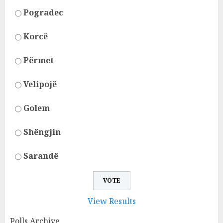
Pogradec
Korcë
Përmet
Velipojë
Golem
Shëngjin
Sarandë
View Results
Polls Archive