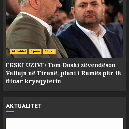
Aktualitet
E jona
Slider
EKSKLUZIVE/ Tom Doshi zëvendëson
Veliajn në Tiranë, plani i Ramës për të
fituar kryeqytetin
AKTUALITET