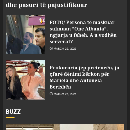
dhe pasuri të pajustifikuar
FOTO/ Persona të maskuar
sulmuan “One Albania”,
ngjarja u fsheh. A u vodhën
serverat?
MARCH 25, 2025
Prokuroria jep pretencën, ja
çfarë dënimi kërkon për
Mariela dhe Antonela
Berishën
MARCH 25, 2025
BUZZ