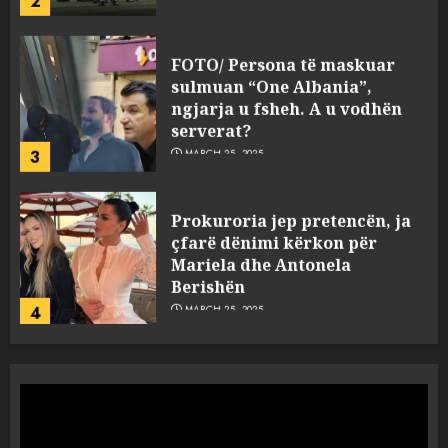
FOTO/ Persona të maskuar
sulmuan “One Albania”,
ngjarja u fsheh. A u vodhën
serverat?
3
MARCH 25, 2025
Prokuroria jep pretencën, ja
çfarë dënimi kërkon për
Mariela dhe Antonela
Berishën
4
MARCH 25, 2025
“Ai që drejtonte makinën më
ngjau me Talo Çelën”,
dëshmia e Nuredin Dumanit
flet për PERSONAT që e