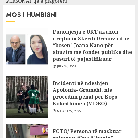
PERSONAT që e plagosën!
MOS I HUMBISNI
Punonjësja e UKT akuzon
drejtorin Skerdi Drenova dhe
“bosen” Joana Nano për
abuzim me fondet publike dhe
pasuri të pajustifikuar
JULY 24, 2025
Incidenti në ndeshjen
Apolonia- Gramshi, nis
procedim penal për Koço
Kokëdhimën (VIDEO)
MARCH 27, 2025
FOTO/ Persona të maskuar
sulmuan “One Albania”,