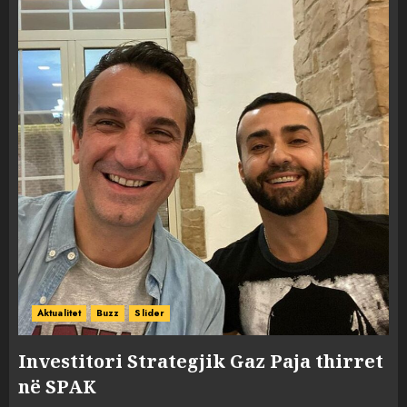
Aktualitet
Buzz
Slider
Investitori Strategjik Gaz Paja thirret
në SPAK