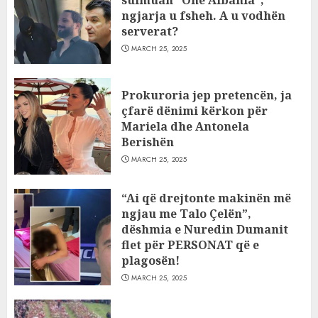
ngjarja u fsheh. A u vodhën
serverat?
MARCH 25, 2025
Prokuroria jep pretencën, ja
çfarë dënimi kërkon për
Mariela dhe Antonela
Berishën
MARCH 25, 2025
“Ai që drejtonte makinën më
ngjau me Talo Çelën”,
dëshmia e Nuredin Dumanit
flet për PERSONAT që e
plagosën!
MARCH 25, 2025