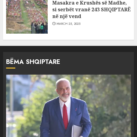
Masakra e Krushës së Madhe,
si serbët vranë 243 SHQIPTARË
në një vend
MARCH 25, 2025
BËMA SHQIPTARE