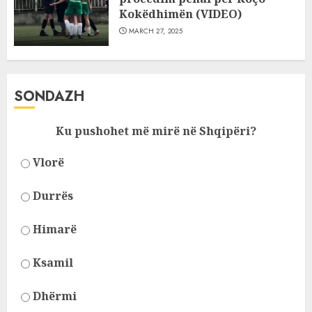
Kokëdhimën (VIDEO)
MARCH 27, 2025
SONDAZH
Ku pushohet më mirë në Shqipëri?
Vlorë
Durrës
Himarë
Ksamil
Dhërmi