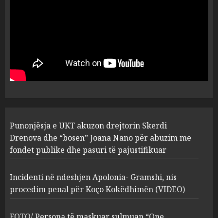
plagosën!
5
MARCH 25, 2025
Punonjësja e UKT akuzon
drejtorin Skerdi Drenova dhe
“bosen” Joana Nano për
abuzim me fondet publike dhe
pasuri të pajustifikuar
1
JULY 24, 2025
Incidenti në ndeshjen
Punonjësja e UKT akuzon drejtorin Skerdi
Apolonia- Gramshi, nis
procedim penal për Koço
Drenova dhe “bosen” Joana Nano për abuzim me
Kokëdhimën (VIDEO)
fondet publike dhe pasuri të pajustifikuar
2
MARCH 27, 2025
Incidenti në ndeshjen Apolonia- Gramshi, nis
procedim penal për Koço Kokëdhimën (VIDEO)
FOTO/ Persona të maskuar
sulmuan “One Albania”,
ngjarja u fsheh. A u vodhën
FOTO/ Persona të maskuar sulmuan “One