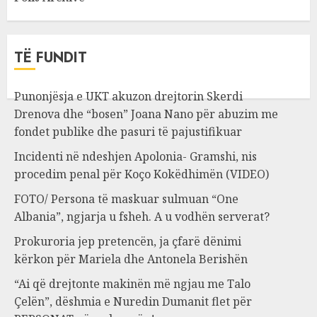
TË FUNDIT
Punonjësja e UKT akuzon drejtorin Skerdi
Drenova dhe “bosen” Joana Nano për abuzim me
fondet publike dhe pasuri të pajustifikuar
Incidenti në ndeshjen Apolonia- Gramshi, nis
procedim penal për Koço Kokëdhimën (VIDEO)
FOTO/ Persona të maskuar sulmuan “One
Albania”, ngjarja u fsheh. A u vodhën serverat?
Prokuroria jep pretencën, ja çfarë dënimi
kërkon për Mariela dhe Antonela Berishën
“Ai që drejtonte makinën më ngjau me Talo
Çelën”, dëshmia e Nuredin Dumanit flet për