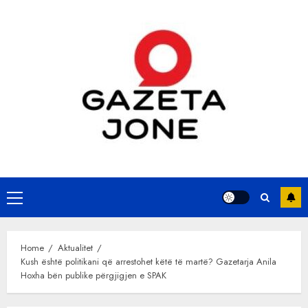
Skip
to
content
Primary
Menu
Home
Aktualitet
Kush është politikani që arrestohet këtë të martë? Gazetarja Anila
Hoxha bën publike përgjigjen e SPAK