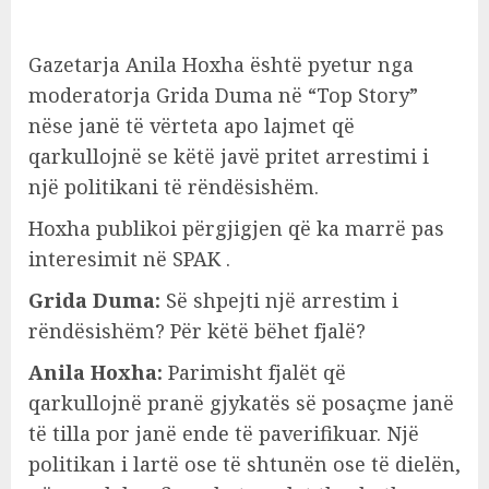
Gazetarja Anila Hoxha është pyetur nga
moderatorja Grida Duma në “Top Story”
nëse janë të vërteta apo lajmet që
qarkullojnë se këtë javë pritet arrestimi i
një politikani të rëndësishëm.
Hoxha publikoi përgjigjen që ka marrë pas
interesimit në SPAK .
Grida Duma:
Së shpejti një arrestim i
rëndësishëm? Për këtë bëhet fjalë?
Anila Hoxha:
Parimisht fjalët që
qarkullojnë pranë gjykatës së posaçme janë
të tilla por janë ende të paverifikuar. Një
politikan i lartë ose të shtunën ose të dielën,