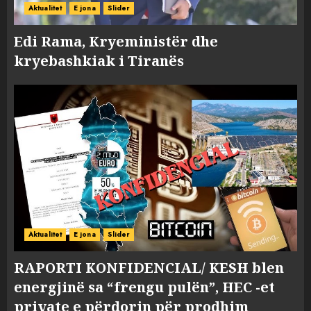
Aktualitet
E jona
Slider
Edi Rama, Kryeministër dhe
kryebashkiak i Tiranës
Aktualitet
E jona
Slider
RAPORTI KONFIDENCIAL/ KESH blen
energjinë sa “frengu pulën”, HEC -et
private e përdorin për prodhim