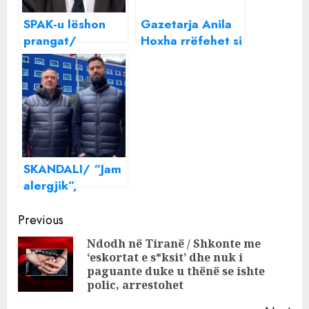
SPAK-u lëshon
Gazetarja Anila
prangat/
Hoxha rrëfehet si
Eksperti: Kush
asnjëherë më
është politikani
parë, tregon
që do që të
pengun e jetës
arratiset në
Hungari?
SKANDALI/ “Jam
alergjik”,
gazetarja Anila
Continue
Hoxha ironizon
Previous
djalin e Samir
Reading
Ndodh në Tiranë / Shkonte me
Manes. Ngjarja
‘eskortat e s*ksit’ dhe nuk i
Pre
ende MISTER
paguante duke u thënë se ishte
pos
polic, arrestohet