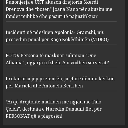
Punonjësja e UKT akuzon drejtorin Skerdi
Apolonia- Gramshi, nis
procedim penal për Koço
Drenova dhe “bosen” Joana Nano për abuzim me
Kokëdhimën (VIDEO)
fondet publike dhe pasuri të pajustifikuar
2
MARCH 27, 2025
Incidenti në ndeshjen Apolonia- Gramshi, nis
procedim penal për Koço Kokëdhimën (VIDEO)
FOTO/ Persona të maskuar
sulmuan “One Albania”,
ngjarja u fsheh. A u vodhën
FOTO/ Persona të maskuar sulmuan “One
serverat?
Albania”, ngjarja u fsheh. A u vodhën serverat?
3
MARCH 25, 2025
Prokuroria jep pretencën, ja çfarë dënimi kërkon
Prokuroria jep pretencën, ja
për Mariela dhe Antonela Berishën
çfarë dënimi kërkon për
Mariela dhe Antonela
“Ai që drejtonte makinën më ngjau me Talo
Berishën
Çelën”, dëshmia e Nuredin Dumanit flet për
4
MARCH 25, 2025
PERSONAT që e plagosën!