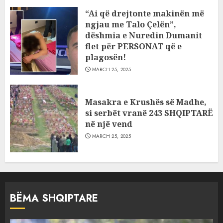
“Ai që drejtonte makinën më
ngjau me Talo Çelën”,
dëshmia e Nuredin Dumanit
flet për PERSONAT që e
plagosën!
MARCH 25, 2025
Masakra e Krushës së Madhe,
si serbët vranë 243 SHQIPTARË
në një vend
MARCH 25, 2025
BËMA SHQIPTARE