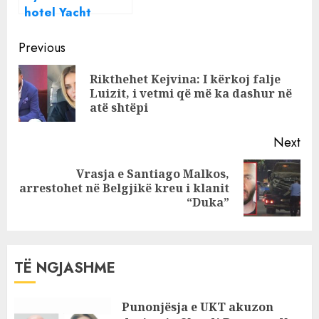
hotel Yacht
Premium në
Continue
Sarande , e
Previous
shkuara e
Reading
Rikthehet Kejvina: I kërkoj falje
dyshimtë e
Pre
Luizit, i vetmi që më ka dashur në
pronarit Mariel
pos
atë shtëpi
Murati
Next
Vrasja e Santiago Malkos,
Next
arrestohet në Belgjikë kreu i klanit
post:
“Duka”
TË NGJASHME
Punonjësja e UKT akuzon