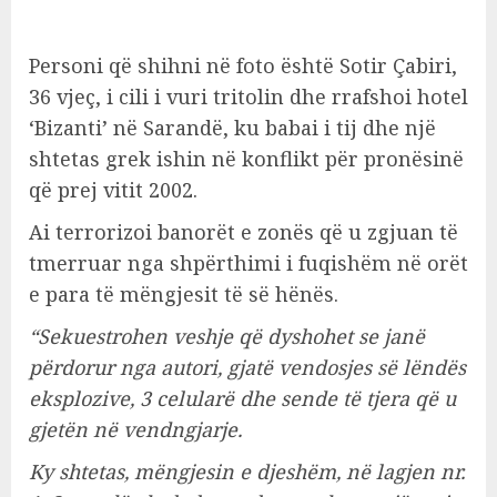
Personi që shihni në foto është Sotir Çabiri,
36 vjeç, i cili i vuri tritolin dhe rrafshoi hotel
‘Bizanti’ në Sarandë, ku babai i tij dhe një
shtetas grek ishin në konflikt për pronësinë
që prej vitit 2002.
Ai terrorizoi banorët e zonës që u zgjuan të
tmerruar nga shpërthimi i fuqishëm në orët
e para të mëngjesit të së hënës.
“Sekuestrohen veshje që dyshohet se janë
përdorur nga autori, gjatë vendosjes së lëndës
eksplozive, 3 celularë dhe sende të tjera që u
gjetën në vendngjarje.
Ky shtetas, mëngjesin e djeshëm, në lagjen nr.