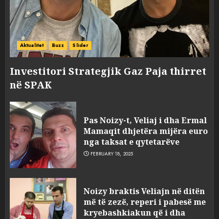
Aktualitet
Buzz
Slider
Investitori Strategjik Gaz Paja thirret
në SPAK
Pas Noizy-t, Veliaj i dha Ermal
Mamaqit dhjetëra mijëra euro
nga taksat e qytetarëve
FEBRUARY 18, 2025
FOTO/ Persona të maskuar
Noizy braktis Veliajn në ditën
sulmuan “One Albania”,
më të zezë, reperi i pabesë me
ngjarja u fsheh. A u vodhën
kryebashkiakun që i dha
serverat?