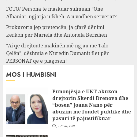
FOTO/ Persona të maskuar sulmuan “One
Albania”, ngjarja u fsheh. A u vodhën serverat?
Prokuroria jep pretencën, ja çfarë dënimi
kërkon për Mariela dhe Antonela Berishën
“Ai që drejtonte makinën më ngjau me Talo
Çelën”, dëshmia e Nuredin Dumanit flet për
PERSONAT që e plagosën!
MOS I HUMBISNI
Punonjësja e UKT akuzon
drejtorin Skerdi Drenova dhe
“bosen” Joana Nano për
abuzim me fondet publike dhe
pasuri të pajustifikuar
JULY 24, 2025