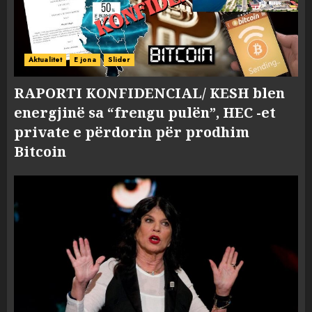
Aktualitet
E jona
Slider
RAPORTI KONFIDENCIAL/ KESH blen
energjinë sa “frengu pulën”, HEC -et
private e përdorin për prodhim
Bitcoin