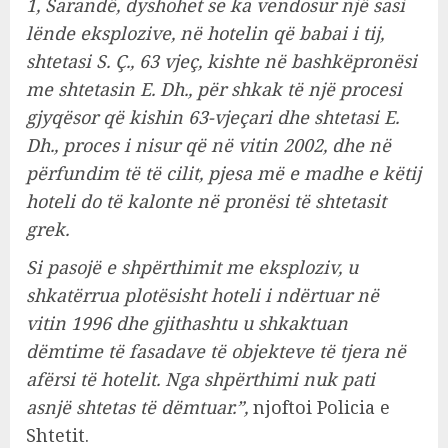
1, Sarandë, dyshohet se ka vendosur një sasi
lënde eksplozive, në hotelin që babai i tij,
shtetasi S. Ç., 63 vjeç, kishte në bashkëpronësi
me shtetasin E. Dh., për shkak të një procesi
gjyqësor që kishin 63-vjeçari dhe shtetasi E.
Dh., proces i nisur që në vitin 2002, dhe në
përfundim të të cilit, pjesa më e madhe e këtij
hoteli do të kalonte në pronësi të shtetasit
grek.
Si pasojë e shpërthimit me eksploziv, u
shkatërrua plotësisht hoteli i ndërtuar në
vitin 1996 dhe gjithashtu u shkaktuan
dëmtime të fasadave të objekteve të tjera në
afërsi të hotelit. Nga shpërthimi nuk pati
asnjë shtetas të dëmtuar.”,
njoftoi Policia e
Shtetit.