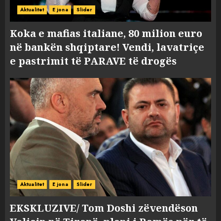
Aktualitet
E jona
Slider
Koka e mafias italiane, 80 milion euro
në bankën shqiptare! Vendi, lavatriçe
e pastrimit të PARAVE të drogës
Aktualitet
E jona
Slider
EKSKLUZIVE/ Tom Doshi zëvendëson