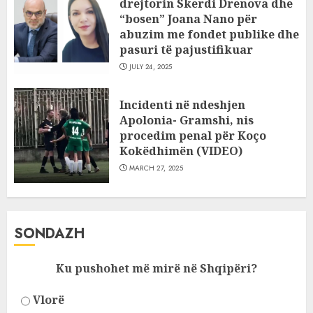
drejtorin Skerdi Drenova dhe
“bosen” Joana Nano për
abuzim me fondet publike dhe
pasuri të pajustifikuar
JULY 24, 2025
Incidenti në ndeshjen
Apolonia- Gramshi, nis
procedim penal për Koço
Kokëdhimën (VIDEO)
MARCH 27, 2025
SONDAZH
Ku pushohet më mirë në Shqipëri?
Vlorë