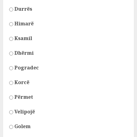
Durrës
Himarë
Ksamil
Dhërmi
Pogradec
Korcë
Përmet
Velipojë
Golem