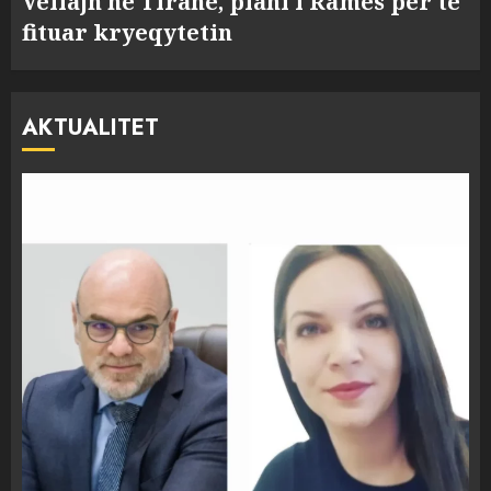
Veliajn në Tiranë, plani i Ramës për të
fituar kryeqytetin
AKTUALITET