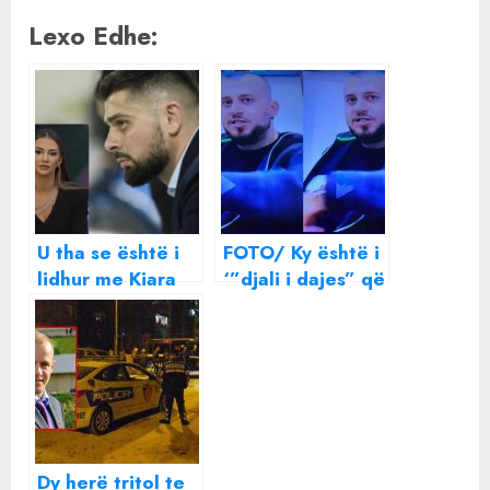
Lexo Edhe:
U tha se është i
FOTO/ Ky është i
lidhur me Kiara
‘”djali i dajes” që
Titon, reagon për
urdhëroi vrasjen
herë të parë djali
e biznesmenit,
i biznesmenit
Ardian Nikulaj
shqiptar, ja si
është e vërteta
Dy herë tritol te