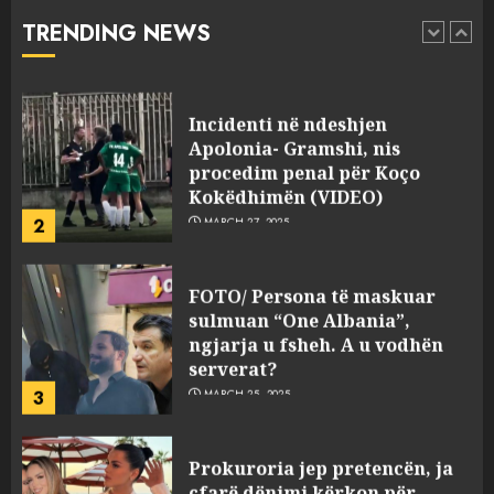
abuzim me fondet publike dhe
TRENDING NEWS
pasuri të pajustifikuar
1
JULY 24, 2025
Incidenti në ndeshjen
Apolonia- Gramshi, nis
procedim penal për Koço
Kokëdhimën (VIDEO)
2
MARCH 27, 2025
FOTO/ Persona të maskuar
sulmuan “One Albania”,
ngjarja u fsheh. A u vodhën
serverat?
3
MARCH 25, 2025
Prokuroria jep pretencën, ja
çfarë dënimi kërkon për