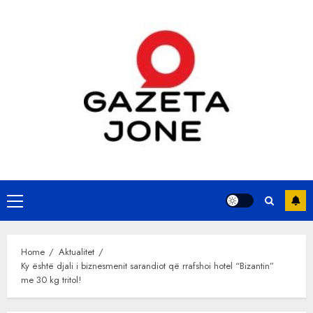
Skip
to
content
Primary
Menu
Home
Aktualitet
Ky është djali i biznesmenit sarandiot që rrafshoi hotel “Bizantin”
me 30 kg tritol!