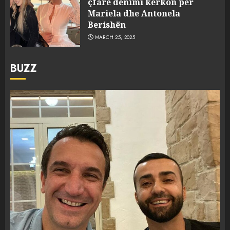
çfarë dënimi kërkon për
Mariela dhe Antonela
Berishën
MARCH 25, 2025
BUZZ