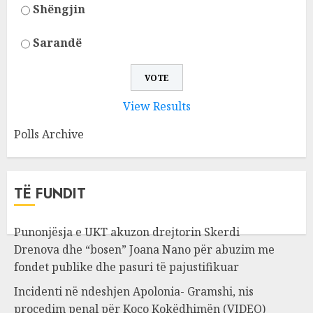
Shëngjin
Sarandë
View Results
Polls Archive
TË FUNDIT
Punonjësja e UKT akuzon drejtorin Skerdi
Drenova dhe “bosen” Joana Nano për abuzim me
fondet publike dhe pasuri të pajustifikuar
Incidenti në ndeshjen Apolonia- Gramshi, nis
procedim penal për Koço Kokëdhimën (VIDEO)