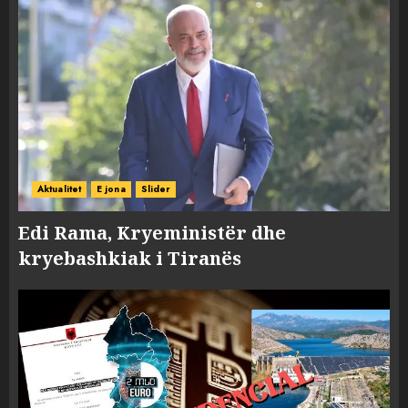
Aktualitet
E jona
Slider
Edi Rama, Kryeministër dhe
kryebashkiak i Tiranës