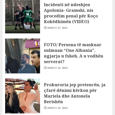
Incidenti në ndeshjen
Apolonia- Gramshi, nis
procedim penal për Koço
Kokëdhimën (VIDEO)
MARCH 27, 2025
FOTO/ Persona të maskuar
sulmuan “One Albania”,
ngjarja u fsheh. A u vodhën
serverat?
MARCH 25, 2025
Prokuroria jep pretencën, ja
çfarë dënimi kërkon për
Mariela dhe Antonela
Berishën
MARCH 25, 2025