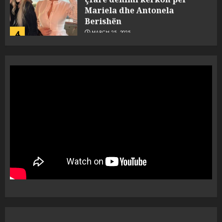
Mariela dhe Antonela
Berishën
4
MARCH 25, 2025
“Ai që drejtonte makinën më
ngjau me Talo Çelën”,
dëshmia e Nuredin Dumanit
flet për PERSONAT që e
plagosën!
5
MARCH 25, 2025
Punonjësja e UKT akuzon
drejtorin Skerdi Drenova dhe
“bosen” Joana Nano për
abuzim me fondet publike dhe
pasuri të pajustifikuar
1
JULY 24, 2025
Incidenti në ndeshjen