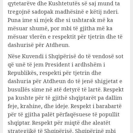
qytetarëve dhe Kushtetutës së saj mund ta
tregojnë sadopak madhësinë e këtij nderi.
Puna ime si mjek dhe si ushtarak më ka
mësuar shumë, por mbi të gjitha më ka
mësuar vlerën e respektit për tjetrin dhe të
dashurisë për Atdheun.
Nëse Kuvendi i Shqipërisë do të vendosë sot
që unë të jem President i ardhshëm i
Republikës, respekti për tjetrin dhe
dashuria për Atdheun do të jenë shigjetat e
busullës sime në atë detyrë të lartë. Respekt
pa kushte për të gjithë shqiptarët pa dallim
feje, krahine, dhe ideje. Respekt i barabartë
për të gjitha palët përfaqësuese të popullit
shqiptar. Respekt për miqtë dhe aleatët
strategjikë të Shqipërisë, Shqipërinë mbi