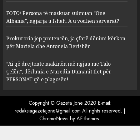
sulmuan “One Albania”,
ngjarja u fsheh. A u vodhën
FOTO/ Persona të maskuar sulmuan “One
serverat?
Albania”, ngjarja u fsheh. A u vodhën serverat?
3
MARCH 25, 2025
Prokuroria jep pretencën, ja çfarë dënimi kërkon
Prokuroria jep pretencën, ja
për Mariela dhe Antonela Berishën
çfarë dënimi kërkon për
Mariela dhe Antonela
“Ai që drejtonte makinën më ngjau me Talo
Berishën
Çelën”, dëshmia e Nuredin Dumanit flet për
4
MARCH 25, 2025
PERSONAT që e plagosën!
“Ai që drejtonte makinën më
ngjau me Talo Çelën”,
Copyright © Gazeta Jonë 2020 E-mail:
dëshmia e Nuredin Dumanit
redaksiagazetajone@gmail.com
All rights reserved.
|
flet për PERSONAT që e
ChromeNews
by AF themes.
plagosën!
5
MARCH 25, 2025