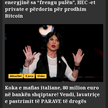
energjinë sa “frengu pulën”, HEC -et
private e përdorin për prodhim
Bitcoin
Aktualitet
E jona
Slider
Koka e mafias italiane, 80 milion euro
në bankën shqiptare! Vendi, lavatriçe
e pastrimit të PARAVE të drogës