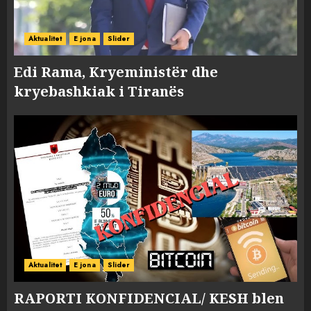
Aktualitet
E jona
Slider
Edi Rama, Kryeministër dhe
kryebashkiak i Tiranës
Aktualitet
E jona
Slider
RAPORTI KONFIDENCIAL/ KESH blen