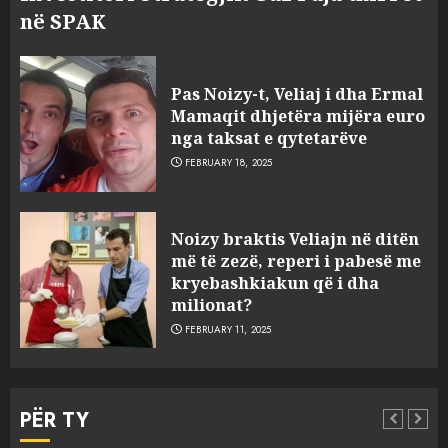
në SPAK
Pas Noizy-t, Veliaj i dha Ermal
Mamaqit dhjetëra mijëra euro
nga taksat e qytetarëve
FEBRUARY 18, 2025
FOTO/ Persona të maskuar
Noizy braktis Veliajn në ditën
sulmuan “One Albania”,
më të zezë, reperi i pabesë me
ngjarja u fsheh. A u vodhën
kryebashkiakun që i dha
serverat?
milionat?
3
MARCH 25, 2025
FEBRUARY 11, 2025
Prokuroria jep pretencën, ja
çfarë dënimi kërkon për
PËR TY
Mariela dhe Antonela
Berishën