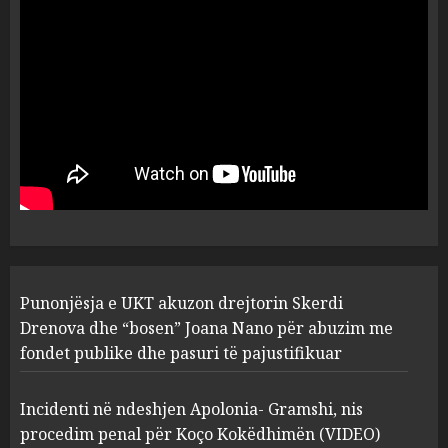
dëshmia e Nuredin Dumanit
flet për PERSONAT që e
plagosën!
5
MARCH 25, 2025
Punonjësja e UKT akuzon
drejtorin Skerdi Drenova dhe
“bosen” Joana Nano për
abuzim me fondet publike dhe
pasuri të pajustifikuar
1
JULY 24, 2025
Incidenti në ndeshjen
Punonjësja e UKT akuzon drejtorin Skerdi
Apolonia- Gramshi, nis
procedim penal për Koço
Drenova dhe “bosen” Joana Nano për abuzim me
Kokëdhimën (VIDEO)
fondet publike dhe pasuri të pajustifikuar
2
MARCH 27, 2025
Incidenti në ndeshjen Apolonia- Gramshi, nis
procedim penal për Koço Kokëdhimën (VIDEO)
FOTO/ Persona të maskuar