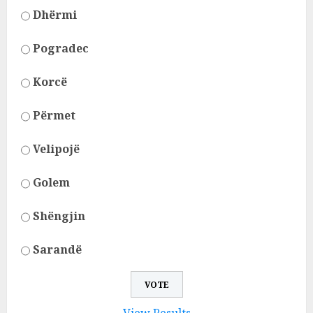
Dhërmi
Pogradec
Korcë
Përmet
Velipojë
Golem
Shëngjin
Sarandë