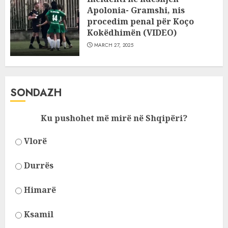
Apolonia- Gramshi, nis
procedim penal për Koço
Kokëdhimën (VIDEO)
MARCH 27, 2025
SONDAZH
Ku pushohet më mirë në Shqipëri?
Vlorë
Durrës
Himarë
Ksamil