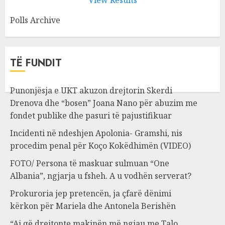
View Results
Polls Archive
TË FUNDIT
Punonjësja e UKT akuzon drejtorin Skerdi
Drenova dhe “bosen” Joana Nano për abuzim me
fondet publike dhe pasuri të pajustifikuar
Incidenti në ndeshjen Apolonia- Gramshi, nis
procedim penal për Koço Kokëdhimën (VIDEO)
FOTO/ Persona të maskuar sulmuan “One
Albania”, ngjarja u fsheh. A u vodhën serverat?
Prokuroria jep pretencën, ja çfarë dënimi
kërkon për Mariela dhe Antonela Berishën
“Ai që drejtonte makinën më ngjau me Talo