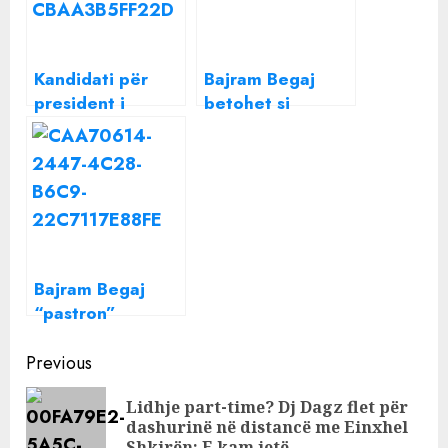
Kandidati për
Bajram Begaj
president i
betohet si
propozuar nga
president i
PS, kush është
republikës
Bajram Begaj me
karrierë
ushtarake 33
vjeçare (Profil)
Bajram Begaj
“pastron”
Presidencën, lë
Continue
jasht dere
Previous
këshilltarët, kush
Reading
Lidhje part-time? Dj Dagz flet për
është sekretari
Pre
dashurinë në distancë me Einxhel
që po shkakton
Shkirën: E kam jetë