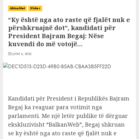
Aktualitet
Slider
“Ky është nga ato raste që fjalët nuk e
përshkruajnë dot”, kandidati për
President Bajram Begaj: Nëse
kuvendi do më votojë…
JUNE 4, 2022
Kandidati për President i Republikës Bajram
Begaj ka reaguar para votimit nga
parlamenti. Me një letër publike të dërguar
ekskluzivisht “BalkanWeb”, Begaj shkruan
se ky është nga ato raste që fjalët nuk e