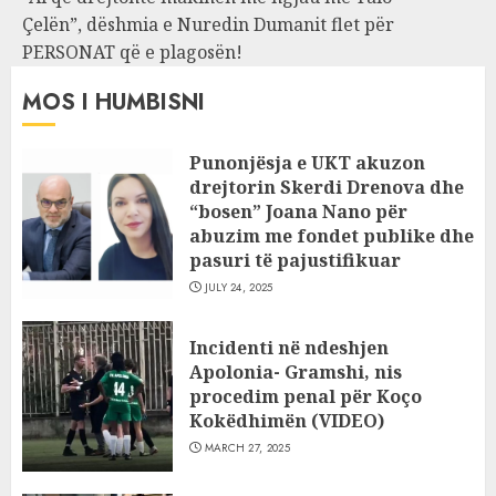
Çelën”, dëshmia e Nuredin Dumanit flet për
PERSONAT që e plagosën!
MOS I HUMBISNI
Punonjësja e UKT akuzon
drejtorin Skerdi Drenova dhe
“bosen” Joana Nano për
abuzim me fondet publike dhe
pasuri të pajustifikuar
JULY 24, 2025
Incidenti në ndeshjen
Apolonia- Gramshi, nis
procedim penal për Koço
Kokëdhimën (VIDEO)
MARCH 27, 2025