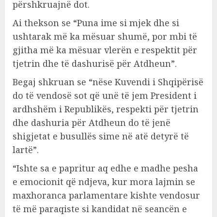
përshkruajnë dot.
Ai thekson se “Puna ime si mjek dhe si
ushtarak më ka mësuar shumë, por mbi të
gjitha më ka mësuar vlerën e respektit për
tjetrin dhe të dashurisë për Atdheun”.
Begaj shkruan se “nëse Kuvendi i Shqipërisë
do të vendosë sot që unë të jem President i
ardhshëm i Republikës, respekti për tjetrin
dhe dashuria për Atdheun do të jenë
shigjetat e busullës sime në atë detyrë të
lartë”.
“Ishte sa e papritur aq edhe e madhe pesha
e emocionit që ndjeva, kur mora lajmin se
maxhoranca parlamentare kishte vendosur
të më paraqiste si kandidat në seancën e