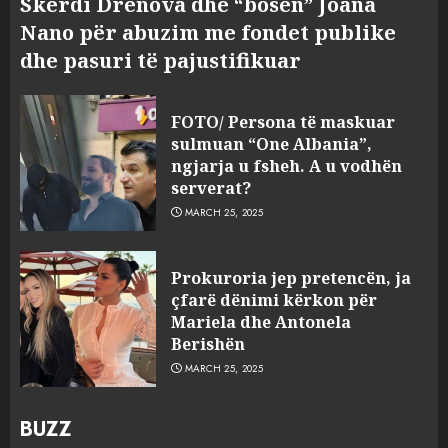
Skerdi Drenova dhe “bosen” Joana
Nano për abuzim me fondet publike
dhe pasuri të pajustifikuar
FOTO/ Persona të maskuar
sulmuan “One Albania”,
ngjarja u fsheh. A u vodhën
serverat?
MARCH 25, 2025
Prokuroria jep pretencën, ja
çfarë dënimi kërkon për
Mariela dhe Antonela
Berishën
MARCH 25, 2025
BUZZ