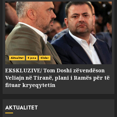
Aktualitet
E jona
Slider
EKSKLUZIVE/ Tom Doshi zëvendëson
Veliajn në Tiranë, plani i Ramës për të
fituar kryeqytetin
AKTUALITET