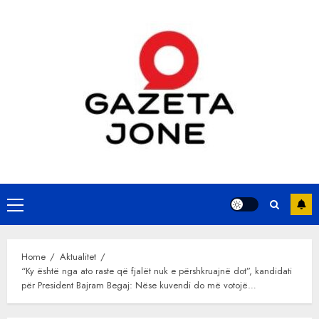
Skip
to
content
Primary
Menu
Home
Aktualitet
“Ky është nga ato raste që fjalët nuk e përshkruajnë dot”, kandidati
për President Bajram Begaj: Nëse kuvendi do më votojë…