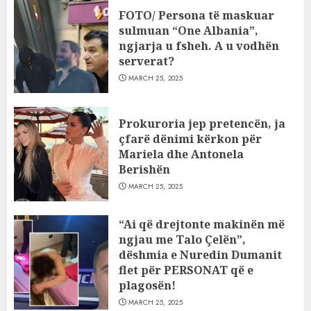
FOTO/ Persona të maskuar
sulmuan “One Albania”,
ngjarja u fsheh. A u vodhën
serverat?
MARCH 25, 2025
Prokuroria jep pretencën, ja
çfarë dënimi kërkon për
Mariela dhe Antonela
Berishën
MARCH 25, 2025
“Ai që drejtonte makinën më
ngjau me Talo Çelën”,
dëshmia e Nuredin Dumanit
flet për PERSONAT që e
plagosën!
MARCH 25, 2025