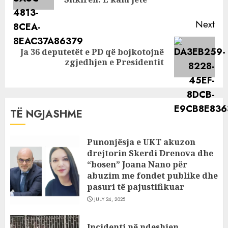
pos
tension tek
punonjësit
Next
Ja 36 deputetët e PD që bojkotojnë
Next
zgjedhjen e Presidentit
post:
TË NGJASHME
Punonjësja e UKT akuzon
drejtorin Skerdi Drenova dhe
“bosen” Joana Nano për
abuzim me fondet publike dhe
pasuri të pajustifikuar
JULY 24, 2025
Incidenti në ndeshjen