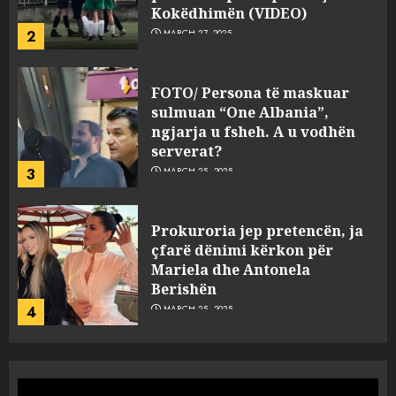
Kokëdhimën (VIDEO)
2
MARCH 27, 2025
FOTO/ Persona të maskuar
sulmuan “One Albania”,
ngjarja u fsheh. A u vodhën
serverat?
3
MARCH 25, 2025
Prokuroria jep pretencën, ja
çfarë dënimi kërkon për
Mariela dhe Antonela
Berishën
4
MARCH 25, 2025
“Ai që drejtonte makinën më
ngjau me Talo Çelën”,