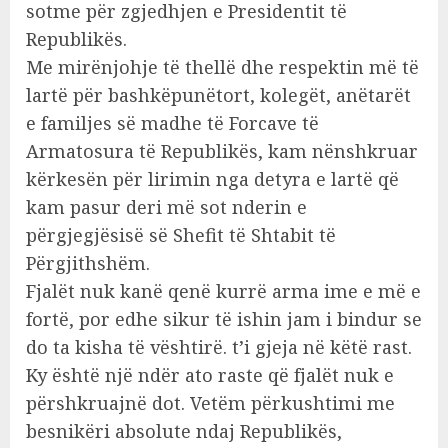
sotme për zgjedhjen e Presidentit të
Republikës.
Me mirënjohje të thellë dhe respektin më të
lartë për bashkëpunëtort, kolegët, anëtarët
e familjes së madhe të Forcave të
Armatosura të Republikës, kam nënshkruar
kërkesën për lirimin nga detyra e lartë që
kam pasur deri më sot nderin e
përgjegjësisë së Shefit të Shtabit të
Përgjithshëm.
Fjalët nuk kanë qenë kurrë arma ime e më e
fortë, por edhe sikur të ishin jam i bindur se
do ta kisha të vështirë. t’i gjeja në këtë rast.
Ky është një ndër ato raste që fjalët nuk e
përshkruajnë dot. Vetëm përkushtimi me
besnikëri absolute ndaj Republikës,