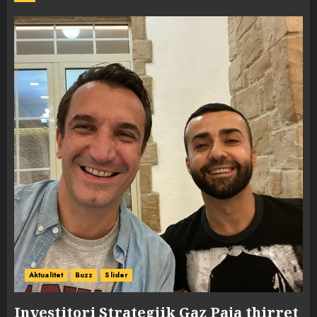
Aktualitet
Buzz
Slider
Investitori Strategjik Gaz Paja thirret