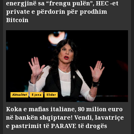
energjinë sa “frengu pulën”, HEC -et
private e përdorin për prodhim
Bitcoin
Aktualitet
E jona
Slider
Koka e mafias italiane, 80 milion euro
në bankën shqiptare! Vendi, lavatriçe
e pastrimit të PARAVE të drogës