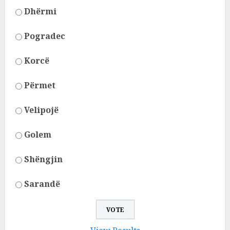
Dhërmi
Pogradec
Korcë
Përmet
Velipojë
Golem
Shëngjin
Sarandë