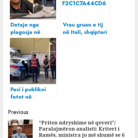
Detaje nga
Vrau gruan e tij
plagosja në
në Itali, shqiptari
Korçë, kush është
telefonoi vëllain
41-vjeçari që
dhe i rrëfeu
qëlloi me thikë
krimin e rëndë!
ish të dashurën, i
Fqinjët tregojnë
arrestuar më
se çifti kishte
parë për
shpesh zënka,
përndjekje
shkak dyshohet
Pasi i publikoi
(FOTO)
xhelozia
fotot në
“Snapchat” e
Continue
goditi me thikë 4
Previous
herë, detaje nga
Reading
“Priten ndryshime në qeveri”/
sherri i
Paralajmëron analisti: Kriteri i
Pre
adoleshentëve
Ramës, ministra jo më shumë se 6