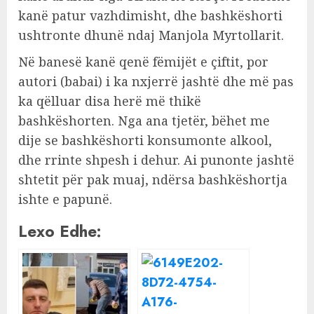
kanë patur vazhdimisht, dhe bashkëshorti
ushtronte dhunë ndaj Manjola Myrtollarit.
Në banesë kanë qenë fëmijët e çiftit, por
autori (babai) i ka nxjerrë jashtë dhe më pas
ka qëlluar disa herë më thikë
bashkëshorten. Nga ana tjetër, bëhet me
dije se bashkëshorti konsumonte alkool,
dhe rrinte shpesh i dehur. Ai punonte jashtë
shtetit për pak muaj, ndërsa bashkëshortja
ishte e papunë.
Lexo Edhe: