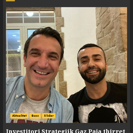
Aktualitet
Buzz
Slider
Investitori Strategjik Gaz Paja thirret