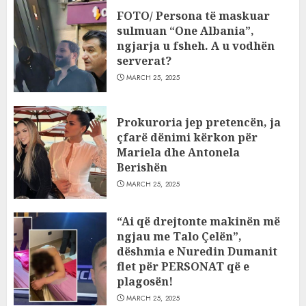
FOTO/ Persona të maskuar
sulmuan “One Albania”,
ngjarja u fsheh. A u vodhën
serverat?
MARCH 25, 2025
Prokuroria jep pretencën, ja
çfarë dënimi kërkon për
Mariela dhe Antonela
Berishën
MARCH 25, 2025
“Ai që drejtonte makinën më
ngjau me Talo Çelën”,
dëshmia e Nuredin Dumanit
flet për PERSONAT që e
plagosën!
MARCH 25, 2025