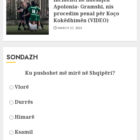
Apolonia- Gramshi, nis
procedim penal për Koço
Kokëdhimën (VIDEO)
MARCH 27, 2025
SONDAZH
Ku pushohet më mirë në Shqipëri?
Vlorë
Durrës
Himarë
Ksamil