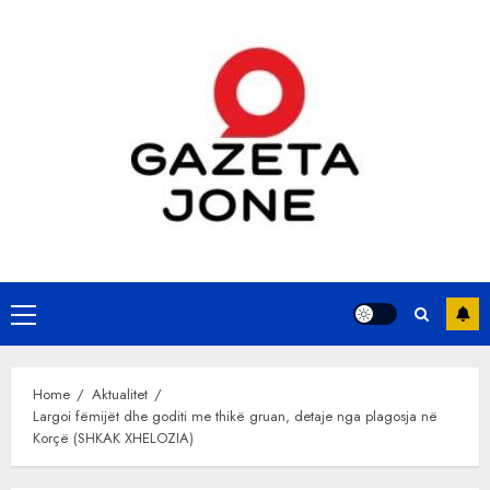
Skip
to
content
Primary
Menu
Home
Aktualitet
Largoi fëmijët dhe goditi me thikë gruan, detaje nga plagosja në
Korçë (SHKAK XHELOZIA)