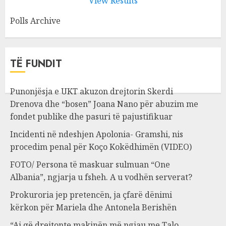
View Results
Polls Archive
TË FUNDIT
Punonjësja e UKT akuzon drejtorin Skerdi
Drenova dhe “bosen” Joana Nano për abuzim me
fondet publike dhe pasuri të pajustifikuar
Incidenti në ndeshjen Apolonia- Gramshi, nis
procedim penal për Koço Kokëdhimën (VIDEO)
FOTO/ Persona të maskuar sulmuan “One
Albania”, ngjarja u fsheh. A u vodhën serverat?
Prokuroria jep pretencën, ja çfarë dënimi
kërkon për Mariela dhe Antonela Berishën
“Ai që drejtonte makinën më ngjau me Talo