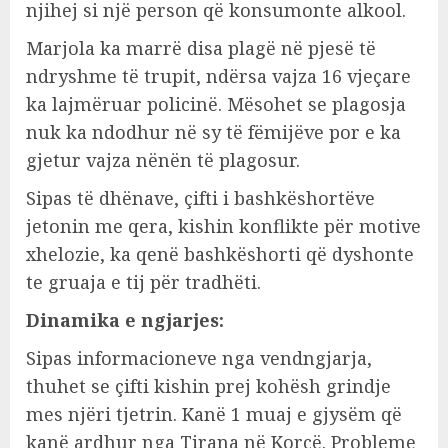
njihej si një person që konsumonte alkool.
Marjola ka marrë disa plagë në pjesë të
ndryshme të trupit, ndërsa vajza 16 vjeçare
ka lajmëruar policinë. Mësohet se plagosja
nuk ka ndodhur në sy të fëmijëve por e ka
gjetur vajza nënën të plagosur.
Sipas të dhënave, çifti i bashkëshortëve
jetonin me qera, kishin konflikte për motive
xhelozie, ka qenë bashkëshorti që dyshonte
te gruaja e tij për tradhëti.
Dinamika e ngjarjes:
Sipas informacioneve nga vendngjarja,
thuhet se çifti kishin prej kohësh grindje
mes njëri tjetrin. Kanë 1 muaj e gjysëm që
kanë ardhur nga Tirana në Korçë. Probleme