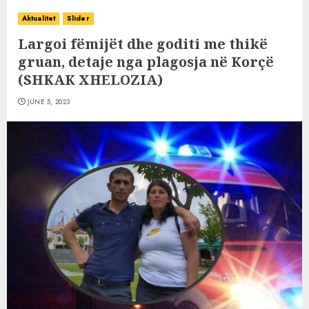
Aktualitet
Slider
Largoi fëmijët dhe goditi me thikë
gruan, detaje nga plagosja në Korçë
(SHKAK XHELOZIA)
JUNE 5, 2023