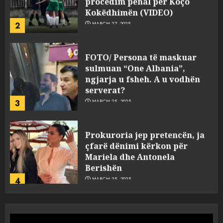
Kokëdhimën (VIDEO)
2
MARCH 27, 2025
FOTO/ Persona të maskuar
sulmuan “One Albania”,
ngjarja u fsheh. A u vodhën
serverat?
3
MARCH 25, 2025
Prokuroria jep pretencën, ja
çfarë dënimi kërkon për
Mariela dhe Antonela
Berishën
4
MARCH 25, 2025
“Ai që drejtonte makinën më
ngjau me Talo Çelën”,