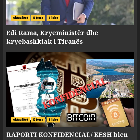
Aktualitet
E jona
Slider
Edi Rama, Kryeministër dhe
kryebashkiak i Tiranës
Aktualitet
E jona
Slider
RAPORTI KONFIDENCIAL/ KESH blen