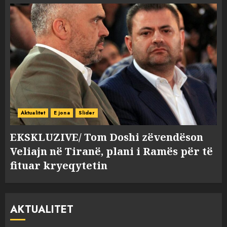
Aktualitet
E jona
Slider
EKSKLUZIVE/ Tom Doshi zëvendëson
Veliajn në Tiranë, plani i Ramës për të
fituar kryeqytetin
AKTUALITET