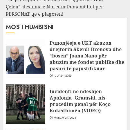
Çelën”, dëshmia e Nuredin Dumanit flet për
PERSONAT që e plagosën!
MOS I HUMBISNI
Punonjësja e UKT akuzon
drejtorin Skerdi Drenova dhe
“bosen” Joana Nano për
abuzim me fondet publike dhe
pasuri të pajustifikuar
JULY 24, 2025
Incidenti në ndeshjen
Apolonia- Gramshi, nis
procedim penal për Koço
Kokëdhimën (VIDEO)
MARCH 27, 2025