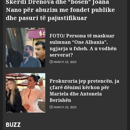
Skerdi Drenova dhe “bosen” Joana
Nano për abuzim me fondet publike
dhe pasuri të pajustifikuar
FOTO/ Persona të maskuar
sulmuan “One Albania”,
ngjarja u fsheh. A u vodhën
serverat?
MARCH 25, 2025
Prokuroria jep pretencën, ja
çfarë dënimi kërkon për
Mariela dhe Antonela
Berishën
MARCH 25, 2025
BUZZ