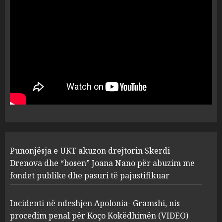
dëshmia e Nuredin Dumanit
flet për PERSONAT që e
plagosën!
5
MARCH 25, 2025
Punonjësja e UKT akuzon
drejtorin Skerdi Drenova dhe
“bosen” Joana Nano për
abuzim me fondet publike dhe
pasuri të pajustifikuar
1
JULY 24, 2025
Incidenti në ndeshjen
Punonjësja e UKT akuzon drejtorin Skerdi
Apolonia- Gramshi, nis
procedim penal për Koço
Drenova dhe “bosen” Joana Nano për abuzim me
Kokëdhimën (VIDEO)
fondet publike dhe pasuri të pajustifikuar
2
MARCH 27, 2025
Incidenti në ndeshjen Apolonia- Gramshi, nis
procedim penal për Koço Kokëdhimën (VIDEO)
FOTO/ Persona të maskuar