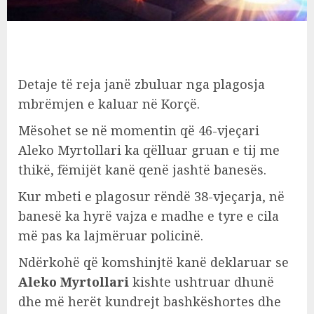
Detaje të reja janë zbuluar nga plagosja
mbrëmjen e kaluar në Korçë.
Mësohet se në momentin që 46-vjeçari
Aleko Myrtollari ka qëlluar gruan e tij me
thikë, fëmijët kanë qenë jashtë banesës.
Kur mbeti e plagosur rëndë 38-vjeçarja, në
banesë ka hyrë vajza e madhe e tyre e cila
më pas ka lajmëruar policinë.
Ndërkohë që komshinjtë kanë deklaruar se
Aleko Myrtollari
kishte ushtruar dhunë
dhe më herët kundrejt bashkëshortes dhe