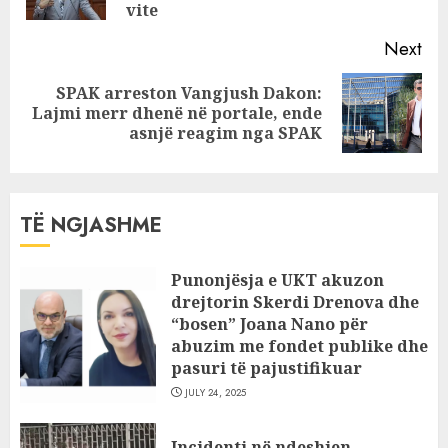
pos
në Fier!
vite
Next
SPAK arreston Vangjush Dakon:
Next
Lajmi merr dhenë në portale, ende
post:
asnjë reagim nga SPAK
TË NGJASHME
Punonjësja e UKT akuzon
drejtorin Skerdi Drenova dhe
“bosen” Joana Nano për
abuzim me fondet publike dhe
pasuri të pajustifikuar
JULY 24, 2025
Incidenti në ndeshjen