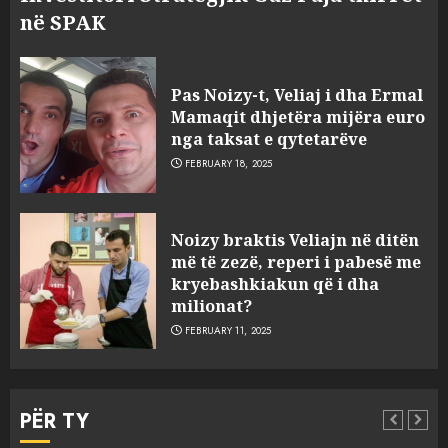
në SPAK
Pas Noizy-t, Veliaj i dha Ermal
Mamaqit dhjetëra mijëra euro
nga taksat e qytetarëve
FEBRUARY 18, 2025
FOTO/ Persona të maskuar
Noizy braktis Veliajn në ditën
sulmuan “One Albania”,
më të zezë, reperi i pabesë me
ngjarja u fsheh. A u vodhën
kryebashkiakun që i dha
serverat?
milionat?
3
MARCH 25, 2025
FEBRUARY 11, 2025
Prokuroria jep pretencën, ja
çfarë dënimi kërkon për
PËR TY
Mariela dhe Antonela
Berishën