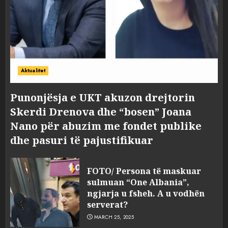
Aktualitet
Punonjësja e UKT akuzon drejtorin
Skerdi Drenova dhe “bosen” Joana
Nano për abuzim me fondet publike
dhe pasuri të pajustifikuar
FOTO/ Persona të maskuar
sulmuan “One Albania”,
ngjarja u fsheh. A u vodhën
serverat?
MARCH 25, 2025