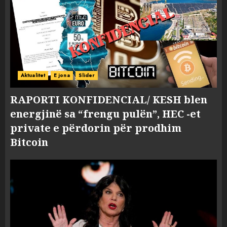
Aktualitet
E jona
Slider
RAPORTI KONFIDENCIAL/ KESH blen
energjinë sa “frengu pulën”, HEC -et
private e përdorin për prodhim
Bitcoin