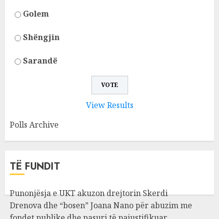
Golem
Shëngjin
Sarandë
View Results
Polls Archive
TË FUNDIT
Punonjësja e UKT akuzon drejtorin Skerdi
Drenova dhe “bosen” Joana Nano për abuzim me
fondet publike dhe pasuri të pajustifikuar