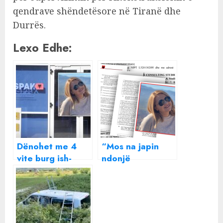
qendrave shëndetësore në Tiranë dhe
Durrës.
Lexo Edhe:
Dënohet me 4
“Mos na japin
vite burg ish-
ndonjë
sekretarja e
kakërdhi”/
Ministrisë së
Zbardhen
Shëndetësisë,
përgjimet që
mori 330 mijë
fundosën
lekë rryshfet
sekretaren e