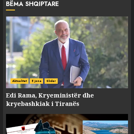
BËMA SHQIPTARE
Aktualitet
E jona
Slider
Edi Rama, Kryeministër dhe
kryebashkiak i Tiranës