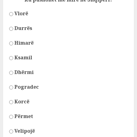
Vlorë
Durrës
Himarë
Ksamil
Dhërmi
Pogradec
Korcë
Përmet
Velipojë