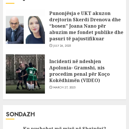
Punonjësja e UKT akuzon
drejtorin Skerdi Drenova dhe
“bosen” Joana Nano për
abuzim me fondet publike dhe
pasuri të pajustifikuar
JULY 24, 2025
Incidenti në ndeshjen
Apolonia- Gramshi, nis
procedim penal për Koço
Kokëdhimën (VIDEO)
MARCH 27, 2025
SONDAZH
Ku pushohet më mirë në Shqipëri?