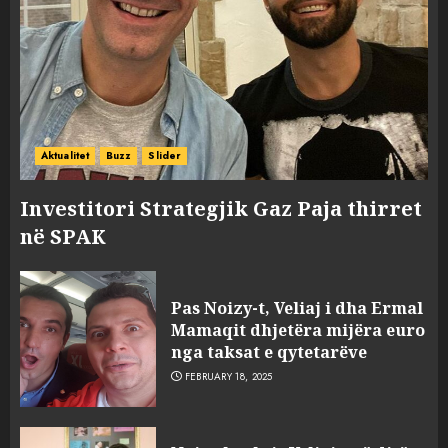
Aktualitet
Buzz
Slider
Investitori Strategjik Gaz Paja thirret
në SPAK
Pas Noizy-t, Veliaj i dha Ermal
Mamaqit dhjetëra mijëra euro
nga taksat e qytetarëve
FEBRUARY 18, 2025
FOTO/ Persona të maskuar