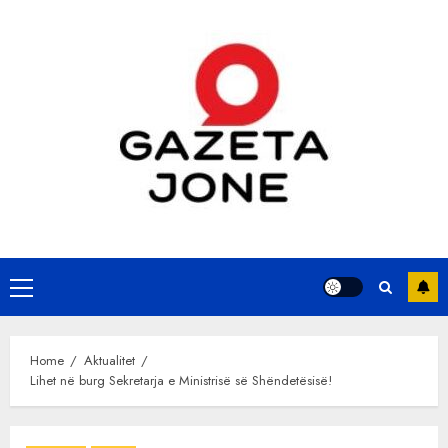
Skip
to
content
Primary
Menu
Home
Aktualitet
Lihet në burg Sekretarja e Ministrisë së Shëndetësisë!