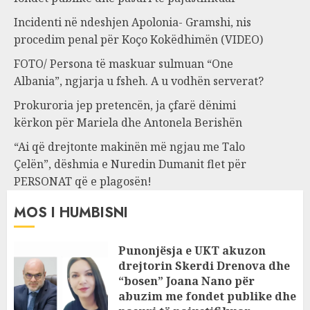
Incidenti në ndeshjen Apolonia- Gramshi, nis
procedim penal për Koço Kokëdhimën (VIDEO)
FOTO/ Persona të maskuar sulmuan “One
Albania”, ngjarja u fsheh. A u vodhën serverat?
Prokuroria jep pretencën, ja çfarë dënimi
kërkon për Mariela dhe Antonela Berishën
“Ai që drejtonte makinën më ngjau me Talo
Çelën”, dëshmia e Nuredin Dumanit flet për
PERSONAT që e plagosën!
MOS I HUMBISNI
Punonjësja e UKT akuzon
drejtorin Skerdi Drenova dhe
“bosen” Joana Nano për
abuzim me fondet publike dhe