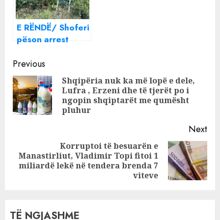
Ministrisë së
Shëndetësisë: Po
E RËNDË/ Shoferi
ti ke Joanën
pëson arrest
atje…
kardiak teksa
Continue
drejtonte
Previous
furgonin e
Reading
Shqipëria nuk ka më lopë e dele,
ministrisë së
Lufra , Erzeni dhe të tjerët po i
Pre
Shëndetësisë,
ngopin shqiptarët me qumësht
pos
humb jetën 50
pluhur
vjeçari!
Next
Korruptoi të besuarën e
Manastirliut, Vladimir Topi fitoi 1
Next
miliardë lekë në tendera brenda 7
post:
viteve
TË NGJASHME