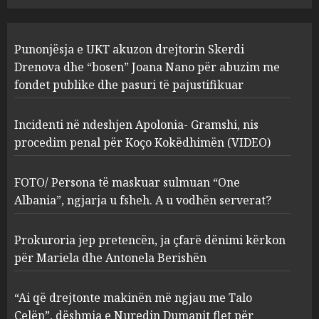
JULY 24, 2025
Incidenti në ndeshjen
Punonjësja e UKT akuzon drejtorin Skerdi
Apolonia- Gramshi, nis
procedim penal për Koço
Drenova dhe “bosen” Joana Nano për abuzim me
Kokëdhimën (VIDEO)
fondet publike dhe pasuri të pajustifikuar
2
MARCH 27, 2025
Incidenti në ndeshjen Apolonia- Gramshi, nis
procedim penal për Koço Kokëdhimën (VIDEO)
FOTO/ Persona të maskuar
sulmuan “One Albania”,
ngjarja u fsheh. A u vodhën
FOTO/ Persona të maskuar sulmuan “One
serverat?
Albania”, ngjarja u fsheh. A u vodhën serverat?
3
MARCH 25, 2025
Prokuroria jep pretencën, ja çfarë dënimi kërkon
Prokuroria jep pretencën, ja
për Mariela dhe Antonela Berishën
çfarë dënimi kërkon për
Mariela dhe Antonela
“Ai që drejtonte makinën më ngjau me Talo
Berishën
Çelën”, dëshmia e Nuredin Dumanit flet për