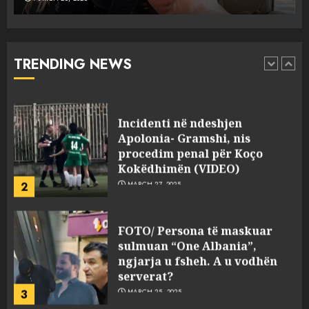
Punonjësja e UKT akuzon
drejtorin Skerdi Drenova dhe
“bosen” Joana Nano për
abuzim me fondet publike dhe
TRENDING NEWS
pasuri të pajustifikuar
1
JULY 24, 2025
Incidenti në ndeshjen
Apolonia- Gramshi, nis
procedim penal për Koço
Kokëdhimën (VIDEO)
2
MARCH 27, 2025
FOTO/ Persona të maskuar
sulmuan “One Albania”,
ngjarja u fsheh. A u vodhën
serverat?
3
MARCH 25, 2025