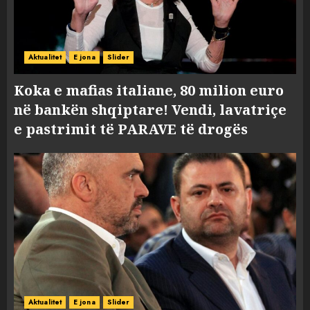
Aktualitet
E jona
Slider
Koka e mafias italiane, 80 milion euro
në bankën shqiptare! Vendi, lavatriçe
e pastrimit të PARAVE të drogës
Aktualitet
E jona
Slider