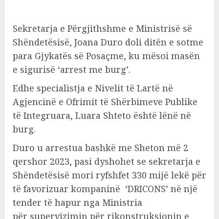
Sekretarja e Përgjithshme e Ministrisë së
Shëndetësisë, Joana Duro doli ditën e sotme
para Gjykatës së Posaçme, ku mësoi masën
e sigurisë ‘arrest me burg’.
Edhe specialistja e Nivelit të Lartë në
Agjencinë e Ofrimit të Shërbimeve Publike
të Integruara, Luara Shteto është lënë në
burg.
Duro u arrestua bashkë me Sheton më 2
qershor 2023, pasi dyshohet se sekretarja e
Shëndetësisë mori ryfshfet 330 mijë lekë për
të favorizuar kompaninë ‘DRICONS’ në një
tender të hapur nga Ministria
për supervizimin për rikonstruksionin e