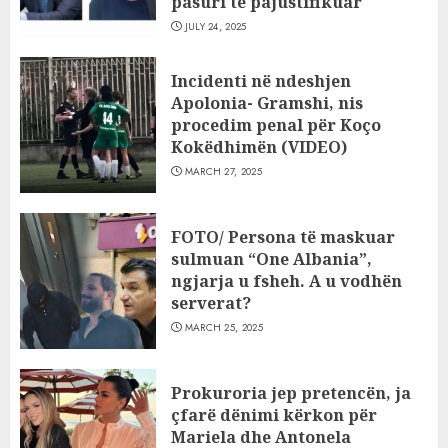
pasuri të pajustifikuar
JULY 24, 2025
Incidenti në ndeshjen
Apolonia- Gramshi, nis
procedim penal për Koço
Kokëdhimën (VIDEO)
MARCH 27, 2025
FOTO/ Persona të maskuar
sulmuan “One Albania”,
ngjarja u fsheh. A u vodhën
serverat?
MARCH 25, 2025
Prokuroria jep pretencën, ja
çfarë dënimi kërkon për
Mariela dhe Antonela