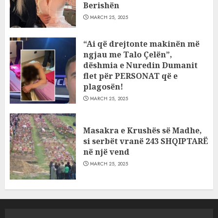
Berishën
MARCH 25, 2025
“Ai që drejtonte makinën më
ngjau me Talo Çelën”,
dëshmia e Nuredin Dumanit
flet për PERSONAT që e
plagosën!
MARCH 25, 2025
Masakra e Krushës së Madhe,
si serbët vranë 243 SHQIPTARË
në një vend
MARCH 25, 2025