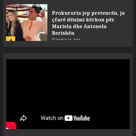
Prokuroria jep pretencën, ja
çfarë dënimi kërkon për
Mariela dhe Antonela
Berishën
4
MARCH 25, 2025
“Ai që drejtonte makinën më
ngjau me Talo Çelën”,
dëshmia e Nuredin Dumanit
flet për PERSONAT që e
plagosën!
5
MARCH 25, 2025
Punonjësja e UKT akuzon
drejtorin Skerdi Drenova dhe
“bosen” Joana Nano për
abuzim me fondet publike dhe
pasuri të pajustifikuar
1