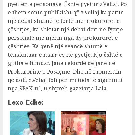
pyetjen e personave. Është pyetur z.Veliaj. Po
e them sonte publikisht që z.Veliaj ka patur
një debat shumë të fortë me prokurorët e
çështjes, ka shkuar një debat deri në fyerje
personale me njërin nga dy prokurorët e
çështjes. Ka qenë një seancë shumë e
tensionuar e marrjes në pyetje. Kjo është e
gjitha e filmuar. Janë rekorde që janë në
Prokurorinë e Posaçme. Dhe në momentin
që doli, z.Veliaj foli për metoda të sigurimit
nga SPAK-u”, u shpreh gazetarja Lala.
Lexo Edhe: