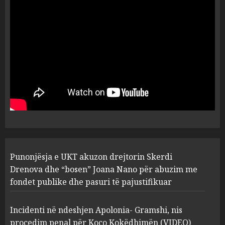
drejtorin Skerdi Drenova dhe
“bosen” Joana Nano për
abuzim me fondet publike dhe
pasuri të pajustifikuar
1
JULY 24, 2025
Incidenti në ndeshjen
Apolonia- Gramshi, nis
procedim penal për Koço
Kokëdhimën (VIDEO)
2
MARCH 27, 2025
FOTO/ Persona të maskuar
Punonjësja e UKT akuzon drejtorin Skerdi
sulmuan “One Albania”,
ngjarja u fsheh. A u vodhën
Drenova dhe “bosen” Joana Nano për abuzim me
serverat?
fondet publike dhe pasuri të pajustifikuar
3
MARCH 25, 2025
Incidenti në ndeshjen Apolonia- Gramshi, nis
procedim penal për Koço Kokëdhimën (VIDEO)
Prokuroria jep pretencën, ja