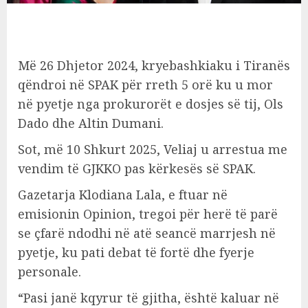
Më 26 Dhjetor 2024, kryebashkiaku i Tiranës
qëndroi në SPAK për rreth 5 orë ku u mor
në pyetje nga prokurorët e dosjes së tij, Ols
Dado dhe Altin Dumani.
Sot, më 10 Shkurt 2025, Veliaj u arrestua me
vendim të GJKKO pas kërkesës së SPAK.
Gazetarja Klodiana Lala, e ftuar në
emisionin Opinion, tregoi për herë të parë
se çfarë ndodhi në atë seancë marrjesh në
pyetje, ku pati debat të fortë dhe fyerje
personale.
“Pasi janë kqyrur të gjitha, është kaluar në