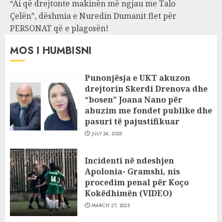
“Ai që drejtonte makinën më ngjau me Talo
Çelën”, dëshmia e Nuredin Dumanit flet për
PERSONAT që e plagosën!
MOS I HUMBISNI
Punonjësja e UKT akuzon
drejtorin Skerdi Drenova dhe
“bosen” Joana Nano për
abuzim me fondet publike dhe
pasuri të pajustifikuar
JULY 24, 2025
Incidenti në ndeshjen
Apolonia- Gramshi, nis
procedim penal për Koço
Kokëdhimën (VIDEO)
MARCH 27, 2025