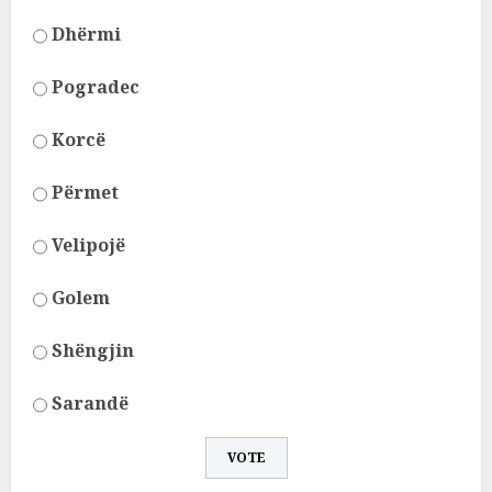
Dhërmi
Pogradec
Korcë
Përmet
Velipojë
Golem
Shëngjin
Sarandë