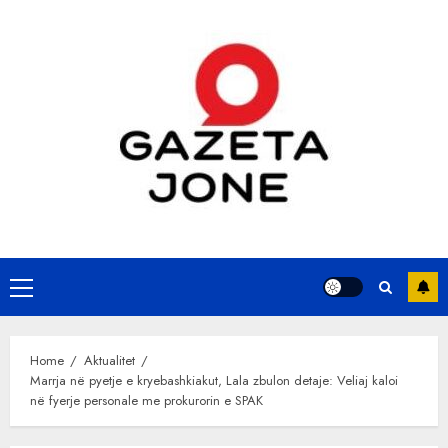
Skip
to
content
Primary
Menu
Home
Aktualitet
Marrja në pyetje e kryebashkiakut, Lala zbulon detaje: Veliaj kaloi
në fyerje personale me prokurorin e SPAK