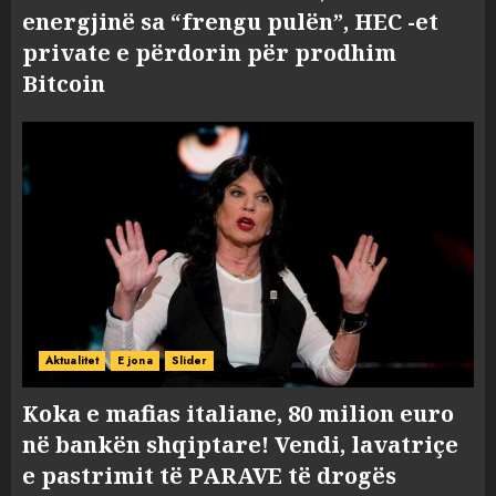
energjinë sa “frengu pulën”, HEC -et
private e përdorin për prodhim
Bitcoin
Aktualitet
E jona
Slider
Koka e mafias italiane, 80 milion euro
në bankën shqiptare! Vendi, lavatriçe
e pastrimit të PARAVE të drogës