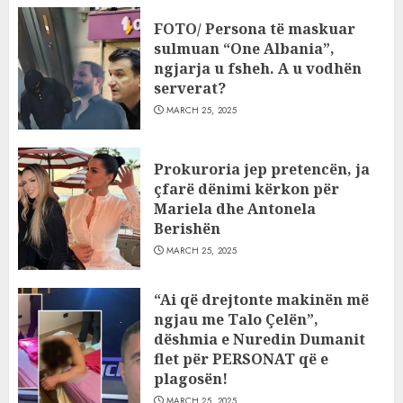
FOTO/ Persona të maskuar
sulmuan “One Albania”,
ngjarja u fsheh. A u vodhën
serverat?
MARCH 25, 2025
Prokuroria jep pretencën, ja
çfarë dënimi kërkon për
Mariela dhe Antonela
Berishën
MARCH 25, 2025
“Ai që drejtonte makinën më
ngjau me Talo Çelën”,
dëshmia e Nuredin Dumanit
flet për PERSONAT që e
plagosën!
MARCH 25, 2025