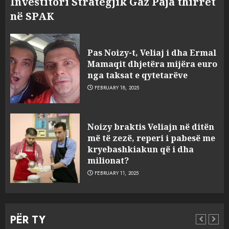
Investitori Strategjik Gaz Paja thirret
në SPAK
FOTO/ Persona të maskuar
sulmuan “One Albania”,
Pas Noizy-t, Veliaj i dha Ermal
ngjarja u fsheh. A u vodhën
Mamaqit dhjetëra mijëra euro
serverat?
nga taksat e qytetarëve
3
MARCH 25, 2025
FEBRUARY 18, 2025
Prokuroria jep pretencën, ja
Noizy braktis Veliajn në ditën
çfarë dënimi kërkon për
më të zezë, reperi i pabesë me
Mariela dhe Antonela
kryebashkiakun që i dha
Berishën
milionat?
4
MARCH 25, 2025
FEBRUARY 11, 2025
“Ai që drejtonte makinën më
ngjau me Talo Çelën”,
PËR TY
dëshmia e Nuredin Dumanit