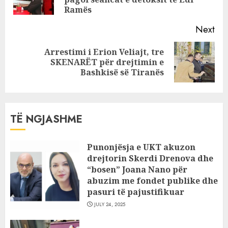
pos
Ramës
Next
Arrestimi i Erion Veliajt, tre
Next
SKENARËT për drejtimin e
post:
Bashkisë së Tiranës
TË NGJASHME
Punonjësja e UKT akuzon
drejtorin Skerdi Drenova dhe
“bosen” Joana Nano për
abuzim me fondet publike dhe
pasuri të pajustifikuar
JULY 24, 2025