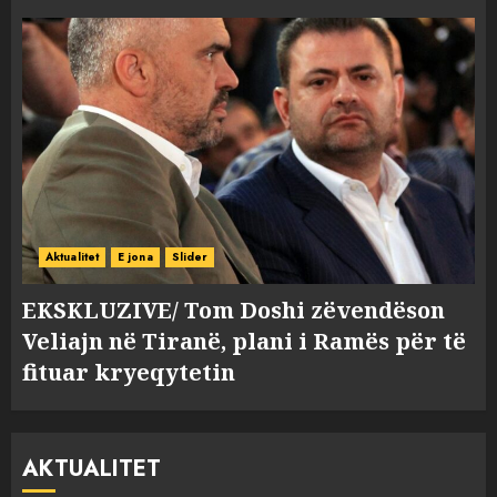
Aktualitet
E jona
Slider
EKSKLUZIVE/ Tom Doshi zëvendëson
Veliajn në Tiranë, plani i Ramës për të
fituar kryeqytetin
AKTUALITET