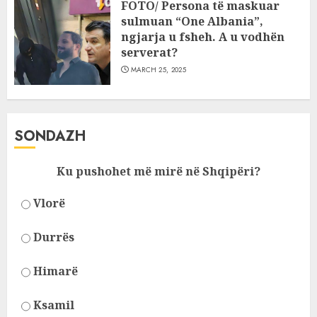
FOTO/ Persona të maskuar
sulmuan “One Albania”,
ngjarja u fsheh. A u vodhën
serverat?
MARCH 25, 2025
SONDAZH
Ku pushohet më mirë në Shqipëri?
Vlorë
Durrës
Himarë
Ksamil