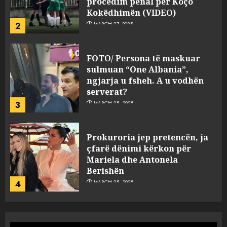
ngjarja u fsheh. A u vodhën
serverat?
3
MARCH 25, 2025
Prokuroria jep pretencën, ja
çfarë dënimi kërkon për
Mariela dhe Antonela
Berishën
4
MARCH 25, 2025
“Ai që drejtonte makinën më
ngjau me Talo Çelën”,
dëshmia e Nuredin Dumanit
flet për PERSONAT që e
plagosën!
5
MARCH 25, 2025
Punonjësja e UKT akuzon