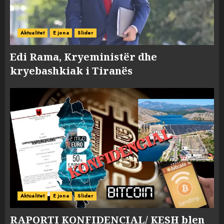
Aktualitet
E jona
Slider
Edi Rama, Kryeministër dhe
kryebashkiak i Tiranës
Aktualitet
E jona
Slider
RAPORTI KONFIDENCIAL/ KESH blen