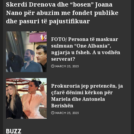
Skerdi Drenova dhe “bosen” Joana
Nano për abuzim me fondet publike
dhe pasuri të pajustifikuar
FOTO/ Persona të maskuar
sulmuan “One Albania”,
ngjarja u fsheh. A u vodhën
serverat?
MARCH 25, 2025
Prokuroria jep pretencën, ja
çfarë dënimi kërkon për
Mariela dhe Antonela
Berishën
MARCH 25, 2025
BUZZ