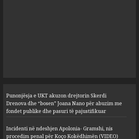
“bosen” Joana Nano për
abuzim me fondet publike dhe
pasuri të pajustifikuar
1
JULY 24, 2025
Incidenti në ndeshjen
Apolonia- Gramshi, nis
procedim penal për Koço
Kokëdhimën (VIDEO)
2
MARCH 27, 2025
FOTO/ Persona të maskuar
Punonjësja e UKT akuzon drejtorin Skerdi
sulmuan “One Albania”,
ngjarja u fsheh. A u vodhën
Drenova dhe “bosen” Joana Nano për abuzim me
serverat?
fondet publike dhe pasuri të pajustifikuar
3
MARCH 25, 2025
Incidenti në ndeshjen Apolonia- Gramshi, nis
procedim penal për Koço Kokëdhimën (VIDEO)
Prokuroria jep pretencën, ja