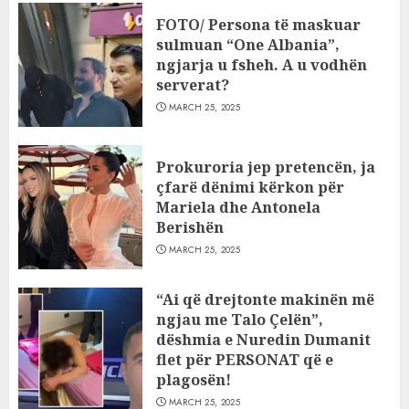
FOTO/ Persona të maskuar
sulmuan “One Albania”,
ngjarja u fsheh. A u vodhën
serverat?
MARCH 25, 2025
Prokuroria jep pretencën, ja
çfarë dënimi kërkon për
Mariela dhe Antonela
Berishën
MARCH 25, 2025
“Ai që drejtonte makinën më
ngjau me Talo Çelën”,
dëshmia e Nuredin Dumanit
flet për PERSONAT që e
plagosën!
MARCH 25, 2025