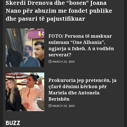
Skerdi Drenova dhe “bosen” Joana
Nano për abuzim me fondet publike
dhe pasuri të pajustifikuar
FOTO/ Persona të maskuar
sulmuan “One Albania”,
ngjarja u fsheh. A u vodhën
serverat?
MARCH 25, 2025
Prokuroria jep pretencën, ja
çfarë dënimi kërkon për
Mariela dhe Antonela
Berishën
MARCH 25, 2025
BUZZ