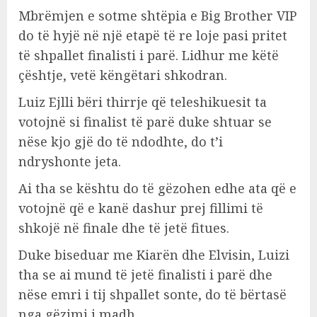
Mbrëmjen e sotme shtëpia e Big Brother VIP
do të hyjë në një etapë të re loje pasi pritet
të shpallet finalisti i parë. Lidhur me këtë
çështje, vetë këngëtari shkodran.
Luiz Ejlli bëri thirrje që teleshikuesit ta
votojnë si finalist të parë duke shtuar se
nëse kjo gjë do të ndodhte, do t’i
ndryshonte jeta.
Ai tha se kështu do të gëzohen edhe ata që e
votojnë që e kanë dashur prej fillimi të
shkojë në finale dhe të jetë fitues.
Duke biseduar me Kiarën dhe Elvisin, Luizi
tha se ai mund të jetë finalisti i parë dhe
nëse emri i tij shpallet sonte, do të bërtasë
nga gëzimi i madh.