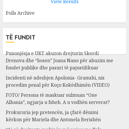
View Results
Polls Archive
TË FUNDIT
Punonjësja e UKT akuzon drejtorin Skerdi
Drenova dhe “bosen” Joana Nano për abuzim me
fondet publike dhe pasuri të pajustifikuar
Incidenti në ndeshjen Apolonia- Gramshi, nis
procedim penal për Koço Kokëdhimën (VIDEO)
FOTO/ Persona të maskuar sulmuan “One
Albania”, ngjarja u fsheh. A u vodhën serverat?
Prokuroria jep pretencën, ja çfarë dënimi
kërkon për Mariela dhe Antonela Berishën