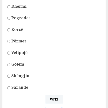
Dhërmi
Pogradec
Korcë
Përmet
Velipojë
Golem
Shëngjin
Sarandë