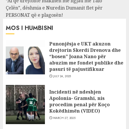
“Ai që drejtonte makinën më ngjau me Talo
Çelën”, dëshmia e Nuredin Dumanit flet për
PERSONAT që e plagosën!
MOS I HUMBISNI
Punonjësja e UKT akuzon
drejtorin Skerdi Drenova dhe
“bosen” Joana Nano për
abuzim me fondet publike dhe
pasuri të pajustifikuar
JULY 24, 2025
Incidenti në ndeshjen
Apolonia- Gramshi, nis
procedim penal për Koço
Kokëdhimën (VIDEO)
MARCH 27, 2025