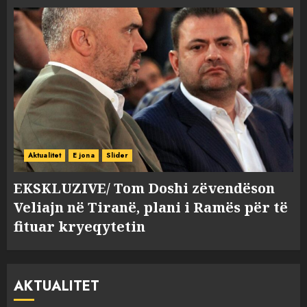
Aktualitet
E jona
Slider
EKSKLUZIVE/ Tom Doshi zëvendëson
Veliajn në Tiranë, plani i Ramës për të
fituar kryeqytetin
AKTUALITET