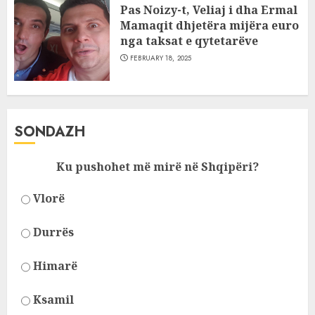
Pas Noizy-t, Veliaj i dha Ermal
Mamaqit dhjetëra mijëra euro
nga taksat e qytetarëve
FEBRUARY 18, 2025
SONDAZH
Ku pushohet më mirë në Shqipëri?
Vlorë
Durrës
Himarë
Ksamil