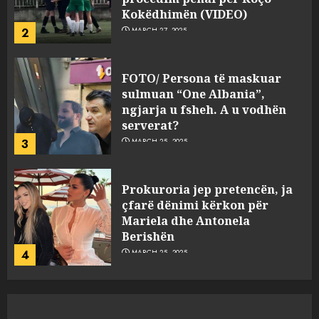
serverat?
3
MARCH 25, 2025
Prokuroria jep pretencën, ja
çfarë dënimi kërkon për
Mariela dhe Antonela
Berishën
4
MARCH 25, 2025
“Ai që drejtonte makinën më
ngjau me Talo Çelën”,
dëshmia e Nuredin Dumanit
flet për PERSONAT që e
plagosën!
5
MARCH 25, 2025
Punonjësja e UKT akuzon
drejtorin Skerdi Drenova dhe