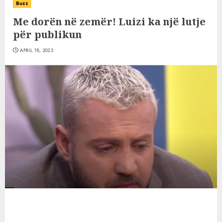
Buzz
Me dorën në zemër! Luizi ka një lutje
për publikun
APRIL 18, 2023