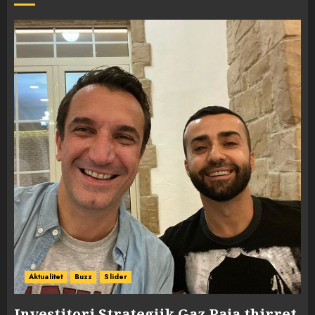
Aktualitet
Buzz
Slider
Investitori Strategjik Gaz Paja thirret