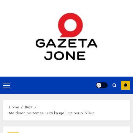
Skip
to
content
Primary
Menu
Home
Buzz
Me dorën në zemër! Luizi ka një lutje për publikun