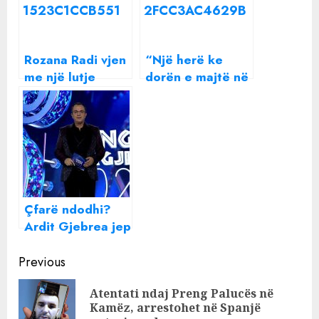
Rozana Radi vjen
“Një herë ke
me një lutje
dorën e majtë në
publike: Mbajini
allçi një herë ke
në zemër
dorën e djathë”-
kujtimet, mos
Arjan Konomi i
nxirrni foto nga
revoltuar nga
varret e
pyetja e
familjarëve
ndjekësve
Çfarë ndodhi?
Ardit Gjebrea jep
lajmin e keq për
Continue
publikun shqiptar
Previous
Reading
Atentati ndaj Preng Palucës në
Pre
Kamëz, arrestohet në Spanjë