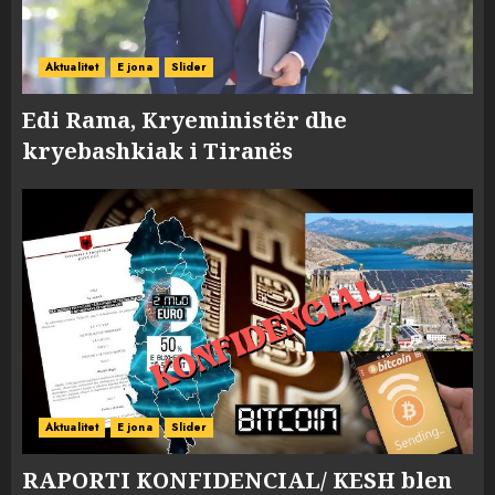
Aktualitet
E jona
Slider
Edi Rama, Kryeministër dhe
kryebashkiak i Tiranës
Aktualitet
E jona
Slider
RAPORTI KONFIDENCIAL/ KESH blen