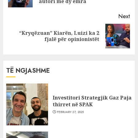
pos
autori me dy emra
Next
“Kryqëzuan” Kiarën, Luizi ka 2
Next
fjalë për opinionistët
post:
TË NGJASHME
Investitori Strategjik Gaz Paja
thirret në SPAK
FEBRUARY 27, 2025