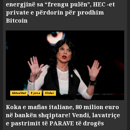
energjinë sa “frengu pulën”, HEC -et
private e përdorin për prodhim
Bitcoin
Aktualitet
E jona
Slider
Koka e mafias italiane, 80 milion euro
në bankën shqiptare! Vendi, lavatriçe
e pastrimit të PARAVE të drogës