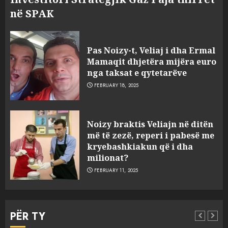
në SPAK
FOTO/ Persona të maskuar
sulmuan “One Albania”,
Pas Noizy-t, Veliaj i dha Ermal
ngjarja u fsheh. A u vodhën
Mamaqit dhjetëra mijëra euro
serverat?
nga taksat e qytetarëve
3
MARCH 25, 2025
FEBRUARY 18, 2025
Prokuroria jep pretencën, ja
Noizy braktis Veliajn në ditën
çfarë dënimi kërkon për
më të zezë, reperi i pabesë me
Mariela dhe Antonela
kryebashkiakun që i dha
Berishën
milionat?
4
MARCH 25, 2025
FEBRUARY 11, 2025
“Ai që drejtonte makinën më
ngjau me Talo Çelën”,
PËR TY
dëshmia e Nuredin Dumanit