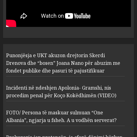
Incidenti në ndeshjen
Apolonia- Gramshi, nis
procedim penal për Koço
Kokëdhimën (VIDEO)
2
MARCH 27, 2025
FOTO/ Persona të maskuar
Punonjësja e UKT akuzon drejtorin Skerdi
sulmuan “One Albania”,
ngjarja u fsheh. A u vodhën
Drenova dhe “bosen” Joana Nano për abuzim me
serverat?
fondet publike dhe pasuri të pajustifikuar
3
MARCH 25, 2025
Incidenti në ndeshjen Apolonia- Gramshi, nis
procedim penal për Koço Kokëdhimën (VIDEO)
Prokuroria jep pretencën, ja
çfarë dënimi kërkon për
Mariela dhe Antonela
FOTO/ Persona të maskuar sulmuan “One
Berishën
Albania”, ngjarja u fsheh. A u vodhën serverat?
4
MARCH 25, 2025