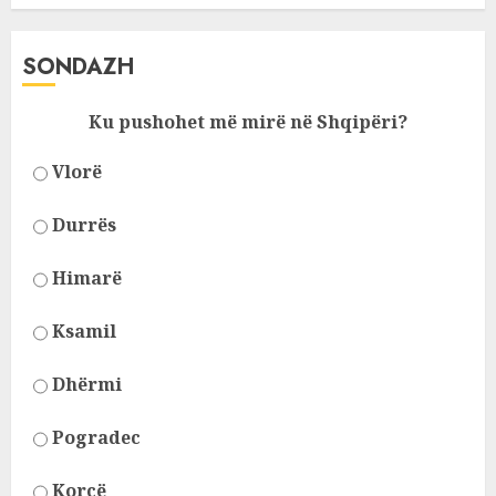
SONDAZH
Ku pushohet më mirë në Shqipëri?
Vlorë
Durrës
Himarë
Ksamil
Dhërmi
Pogradec
Korcë