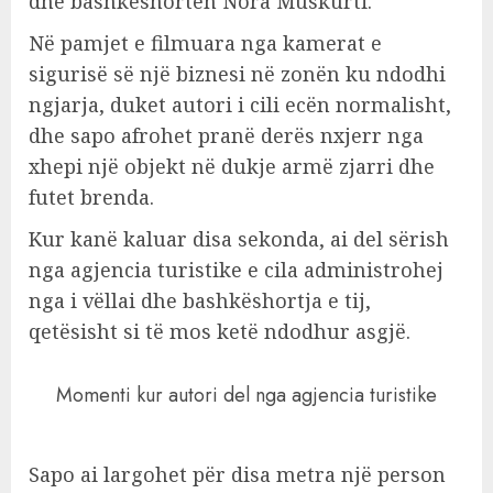
dhe bashkëshorten Nora Muskurti.
Në pamjet e filmuara nga kamerat e
sigurisë së një biznesi në zonën ku ndodhi
ngjarja, duket autori i cili ecën normalisht,
dhe sapo afrohet pranë derës nxjerr nga
xhepi një objekt në dukje armë zjarri dhe
futet brenda.
Kur kanë kaluar disa sekonda, ai del sërish
nga agjencia turistike e cila administrohej
nga i vëllai dhe bashkëshortja e tij,
qetësisht si të mos ketë ndodhur asgjë.
Momenti kur autori del nga agjencia turistike
Sapo ai largohet për disa metra një person