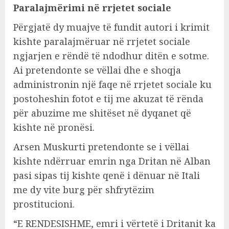
Paralajmërimi në rrjetet sociale
Përgjatë dy muajve të fundit autori i krimit
kishte paralajmëruar në rrjetet sociale
ngjarjen e rëndë të ndodhur ditën e sotme.
Ai pretendonte se vëllai dhe e shoqja
administronin një faqe në rrjetet sociale ku
postoheshin fotot e tij me akuzat të rënda
për abuzime me shitëset në dyqanet që
kishte në pronësi.
Arsen Muskurti pretendonte se i vëllai
kishte ndërruar emrin nga Dritan në Alban
pasi sipas tij kishte qenë i dënuar në Itali
me dy vite burg për shfrytëzim
prostitucioni.
“E RENDESISHME, emri i vërtetë i Dritanit ka