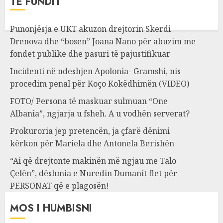
TË FUNDIT
Punonjësja e UKT akuzon drejtorin Skerdi
Drenova dhe “bosen” Joana Nano për abuzim me
fondet publike dhe pasuri të pajustifikuar
Incidenti në ndeshjen Apolonia- Gramshi, nis
procedim penal për Koço Kokëdhimën (VIDEO)
FOTO/ Persona të maskuar sulmuan “One
Albania”, ngjarja u fsheh. A u vodhën serverat?
Prokuroria jep pretencën, ja çfarë dënimi
kërkon për Mariela dhe Antonela Berishën
“Ai që drejtonte makinën më ngjau me Talo
Çelën”, dëshmia e Nuredin Dumanit flet për
PERSONAT që e plagosën!
MOS I HUMBISNI