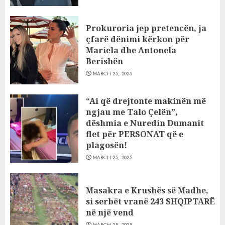
Prokuroria jep pretencën, ja
çfarë dënimi kërkon për
Mariela dhe Antonela
Berishën
MARCH 25, 2025
“Ai që drejtonte makinën më
ngjau me Talo Çelën”,
dëshmia e Nuredin Dumanit
flet për PERSONAT që e
plagosën!
MARCH 25, 2025
Masakra e Krushës së Madhe,
si serbët vranë 243 SHQIPTARË
në një vend
MARCH 25, 2025