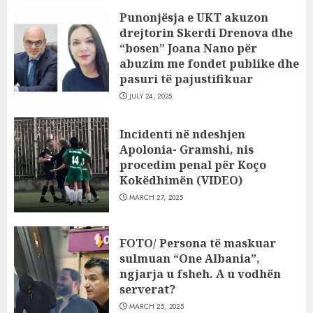
Punonjësja e UKT akuzon
drejtorin Skerdi Drenova dhe
“bosen” Joana Nano për
abuzim me fondet publike dhe
pasuri të pajustifikuar
JULY 24, 2025
Incidenti në ndeshjen
Apolonia- Gramshi, nis
procedim penal për Koço
Kokëdhimën (VIDEO)
MARCH 27, 2025
FOTO/ Persona të maskuar
sulmuan “One Albania”,
ngjarja u fsheh. A u vodhën
serverat?
MARCH 25, 2025