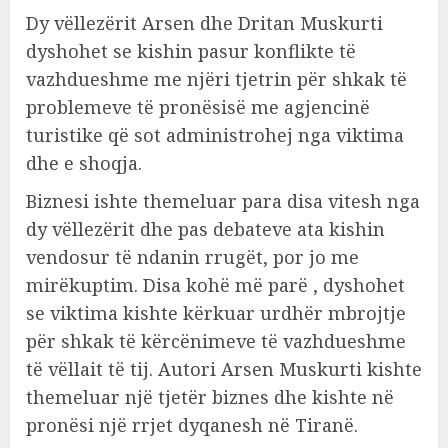
Dy vëllezërit Arsen dhe Dritan Muskurti
dyshohet se kishin pasur konflikte të
vazhdueshme me njëri tjetrin për shkak të
problemeve të pronësisë me agjencinë
turistike që sot administrohej nga viktima
dhe e shoqja.
Biznesi ishte themeluar para disa vitesh nga
dy vëllezërit dhe pas debateve ata kishin
vendosur të ndanin rrugët, por jo me
mirëkuptim. Disa kohë më parë , dyshohet
se viktima kishte kërkuar urdhër mbrojtje
për shkak të kërcënimeve të vazhdueshme
të vëllait të tij. Autori Arsen Muskurti kishte
themeluar një tjetër biznes dhe kishte në
pronësi një rrjet dyqanesh në Tiranë.