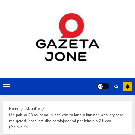
Skip
to
content
Primary
Menu
Home
Aktualitet
Më pak se 20 sekonda! Autori vret vëllanë e kunatën dhe largohet
me qetësi! Konfliktet dhe paralajmërimi për krimin e 2-fishtë
(DINAMIKA)