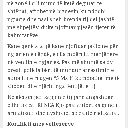
në zonë i cili mund të ketë dëgjuar të
shtënat, afrohet në biznesin ku ndodhi
ngjarja dhe pasi sheh brenda tij del jashtë
me shpejtësi duke njoftuar pjesën tjetër të
kalimtarëve.
Kanë qenë ata që kanë njoftuar policinë për
ngjarjen e rëndë, e cila mbërriti menjëherë
në vendin e ngjarjes. Pas më shumë se dy
orësh policia bëri të mundur arrestimin e
autorit në rrugën “5 Maji” ku ndodhej me të
shoqen dhe njërin nga fëmijët e tij.
Në aksion për kapjen e tij janë angazhuar
edhe forcat RENEA.Kjo pasi autori ka qenë i
armatosur dhe dyshohet se është radikalist.
Konflikti mes vellezerve