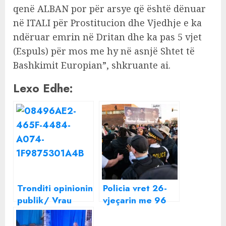
qenë ALBAN por për arsye që është dënuar
në ITALI për Prostitucion dhe Vjedhje e ka
ndëruar emrin në Dritan dhe ka pas 5 vjet
(Espuls) për mos me hy në asnjë Shtet të
Bashkimit Europian”, shkruante ai.
Lexo Edhe:
Tronditi opinionin
Policia vret 26-
publik/ Vrau
vjeçarin me 96
vëllanë dhe
plumba në 42
kunatën, autori
sekonda