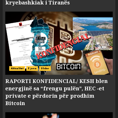
kryebashkiak i Tiranës
Aktualitet
E jona
Slider
RAPORTI KONFIDENCIAL/ KESH blen
energjinë sa “frengu pulën”, HEC -et
private e përdorin për prodhim
Bitcoin