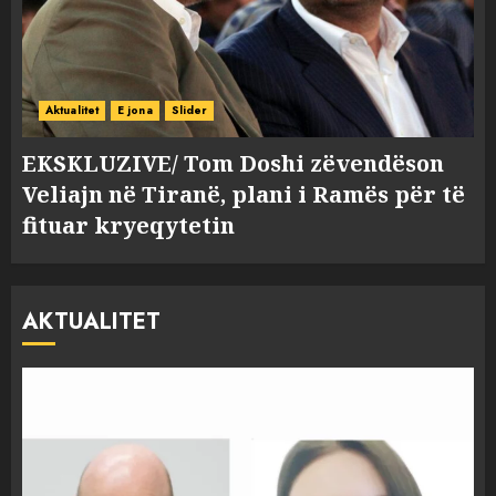
Aktualitet
E jona
Slider
EKSKLUZIVE/ Tom Doshi zëvendëson
Veliajn në Tiranë, plani i Ramës për të
fituar kryeqytetin
AKTUALITET