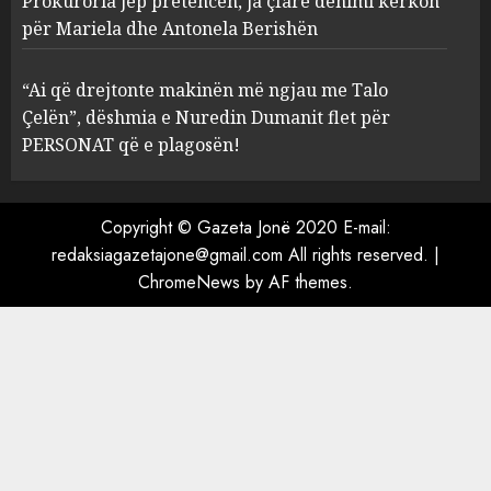
Prokuroria jep pretencën, ja çfarë dënimi kërkon
“Ai që drejtonte makinën më
për Mariela dhe Antonela Berishën
ngjau me Talo Çelën”,
dëshmia e Nuredin Dumanit
“Ai që drejtonte makinën më ngjau me Talo
flet për PERSONAT që e
Çelën”, dëshmia e Nuredin Dumanit flet për
plagosën!
5
PERSONAT që e plagosën!
MARCH 25, 2025
Copyright © Gazeta Jonë 2020 E-mail:
redaksiagazetajone@gmail.com
All rights reserved.
|
ChromeNews
by AF themes.