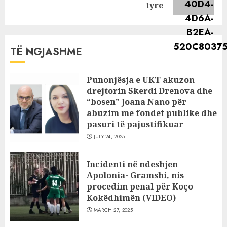
post:
tyre
TË NGJASHME
Punonjësja e UKT akuzon
drejtorin Skerdi Drenova dhe
“bosen” Joana Nano për
abuzim me fondet publike dhe
pasuri të pajustifikuar
JULY 24, 2025
Incidenti në ndeshjen
Apolonia- Gramshi, nis
procedim penal për Koço
Kokëdhimën (VIDEO)
MARCH 27, 2025