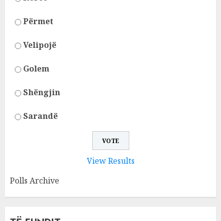
Përmet
Velipojë
Golem
Shëngjin
Sarandë
View Results
Polls Archive