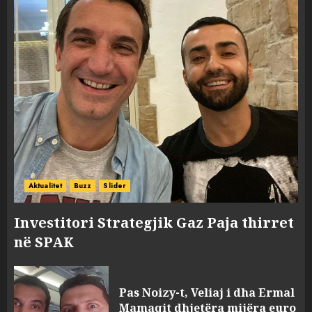
Aktualitet
Buzz
Slider
Investitori Strategjik Gaz Paja thirret
në SPAK
FOTO/ Persona të maskuar
sulmuan “One Albania”,
Pas Noizy-t, Veliaj i dha Ermal
ngjarja u fsheh. A u vodhën
Mamaqit dhjetëra mijëra euro