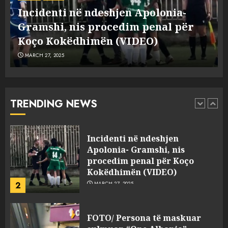
“bosen” Joana Nano për
Incidenti në ndeshjen Apolonia-
abuzim me fondet publike dhe
e
Gramshi, nis procedim penal për
pasuri të pajustifikuar
1
JULY 24, 2025
Koço Kokëdhimën (VIDEO)
MARCH 27, 2025
Incidenti në ndeshjen
Apolonia- Gramshi, nis
procedim penal për Koço
Kokëdhimën (VIDEO)
TRENDING NEWS
2
MARCH 27, 2025
FOTO/ Persona të maskuar
sulmuan “One Albania”,
ngjarja u fsheh. A u vodhën
serverat?
3
MARCH 25, 2025
Prokuroria jep pretencën, ja