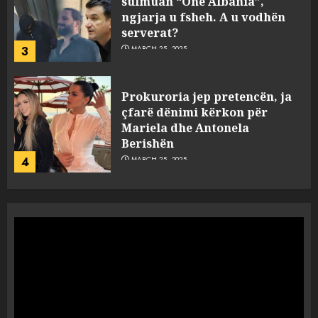
çfarë dënimi kërkon për
Mariela dhe Antonela
Berishën
4
MARCH 25, 2025
“Ai që drejtonte makinën më
ngjau me Talo Çelën”,
dëshmia e Nuredin Dumanit
flet për PERSONAT që e
plagosën!
5
MARCH 25, 2025
Punonjësja e UKT akuzon
drejtorin Skerdi Drenova dhe
“bosen” Joana Nano për
abuzim me fondet publike dhe
pasuri të pajustifikuar
1
JULY 24, 2025