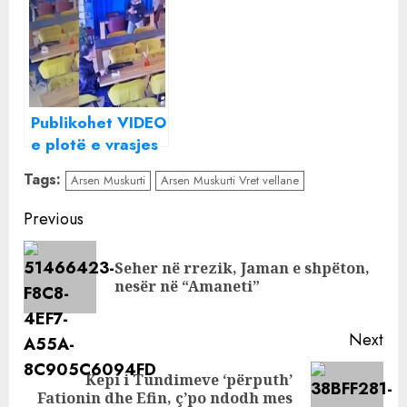
mbrohet në
gjykatë: Kam
bërë 7 kallëzime
ndaj tyre, i fundit
ditën e ngjarjes
Publikohet VIDEO
e plotë e vrasjes
së Ardian Nikulaj,
Tags:
Arsen Muskurti
Arsen Muskurti Vret vellane
autori hyri me
qetësi në lokal
Continue
Previous
dhe u largua me
Reading
vrap
Seher në rrezik, Jaman e shpëton,
Pre
nesër në “Amaneti”
pos
Next
Kepi i Tundimeve ‘përputh’
Next
Fationin dhe Efin, ç’po ndodh mes