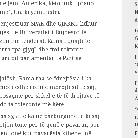
e ne jemi Amerika, këto nuk i pranoj
S
më”, tha kryeministri.
N
d
shenjestruar SPAK dhe GJKKKO lidhur
I
ësit e Universitetit Bujqësor të
G
im me tenderat. Rama i quajti të
K
rra “pa gjyq” dhe ftoi rektorin
F
a grupit parlamentar të Partisë
“
v
fjalësh, Rama tha se “drejtësia i ka
P
mori edhe rolin e mbrojtësit të saj,
d
posaçme për shkelje të të drejtave të
A
do ta toleronte më këtë.
“
esa zgjatje ka në parburgimet e kësaj
m
etjen tonë për të qenë e pavarur, por
D
p
jen tonë kur pavarësia kthehet në