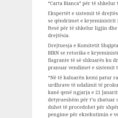
“Carta Bianca” për të shkelur 
Ekspertët e sistemit të drejtë
se qëndrimet e kryeministrit 
ftesë për të shkelur ligjin dh
drejtësia.
Drejtuesja e Komitetit Shqipta
BIRN se retorika e kryeminist
flagrante të së shkuarës ku d
pranuar vendimet e sistemit të
“Në të kaluarën kemi patur ra
urdhrave të ndalimit të prokur
kanë qenë ngjarja e 21 Janari
detyrueshëm për t’u zbatuar 
duhet të procedohet për shpër
pengime për ekzekutimin e ve