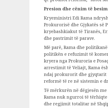
Presion dhe cënim të besim
Kryeministri Edi Rama ndrysho
Prokurorisë dhe Gjykatës së P
kryebashkiakut të Tiranës, Er
dhe pastrimit të parave.
Më parë, Rama dhe politikanë t
politikën e refuzimit të kome
kryera nga Prokuroria e Posa
arrestimit të Veliajt, Rama ës
ndaj prokurorit dhe gjyqtarit
reformë të re në sistemin e dr
Të mërkurën në dëgjesën me r
Rama nuk ngurroi të tërhiqte
dhe regjimit totalitar në Shq