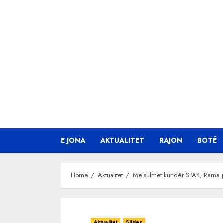
Skip
to
content
E JONA
AKTUALITET
RAJON
BOTË
Home
Aktualitet
Me sulmet kundër SPAK, Rama po 
Aktualitet
Slider