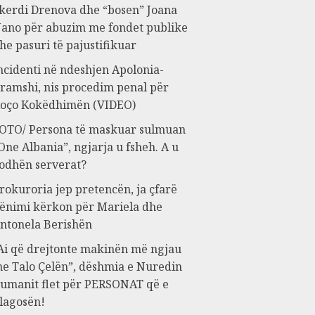
kerdi Drenova dhe “bosen” Joana
ano për abuzim me fondet publike
he pasuri të pajustifikuar
ncidenti në ndeshjen Apolonia-
ramshi, nis procedim penal për
oço Kokëdhimën (VIDEO)
OTO/ Persona të maskuar sulmuan
One Albania”, ngjarja u fsheh. A u
odhën serverat?
rokuroria jep pretencën, ja çfarë
ënimi kërkon për Mariela dhe
ntonela Berishën
Ai që drejtonte makinën më ngjau
e Talo Çelën”, dëshmia e Nuredin
umanit flet për PERSONAT që e
lagosën!