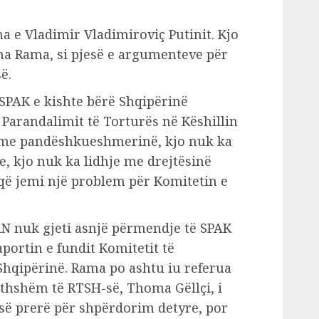
ha e Vladimir Vladimiroviç Putinit. Kjo
ha Rama, si pjesë e argumenteve për
ë.
SPAK e kishte bërë Shqipërinë
Parandalimit të Torturës në Këshillin
e me pandëshkueshmerinë, kjo nuk ka
e, kjo nuk ka lidhje me drejtësinë
 që jemi një problem për Komitetin e
N nuk gjeti asnjë përmendje të SPAK
portin e fundit Komitetit të
Shqipërinë. Rama po ashtu iu referua
gjithshëm të RTSH-së, Thoma Gëllçi, i
ë prerë për shpërdorim detyre, por