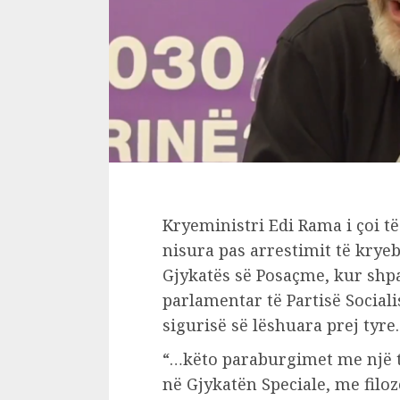
Kryeministri Edi Rama i çoi t
nisura pas arrestimit të krye
Gjykatës së Posaçme, kur shpa
parlamentar të Partisë Social
sigurisë së lëshuara prej tyre.
“…këto paraburgimet me një të
në Gjykatën Speciale, me filozof