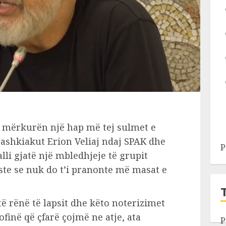
ë mërkurën një hap më tej sulmet e
bashkiakut Erion Veliaj ndaj SPAK dhe
P
lli gjatë një mbledhjeje të grupit
iste se nuk do t’i pranonte më masat e
 rënë të lapsit dhe këto noterizimet
inë që çfarë çojmë ne atje, ata
P