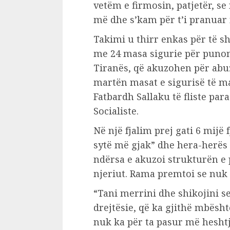
vetëm e firmosin, patjetër, s
më dhe s’kam për t’i pranuar 
Takimi u thirr enkas për të 
me 24 masa sigurie për punonj
Tiranës, që akuzohen për abuz
martën masat e sigurisë të ma
Fatbardh Sallaku të fliste par
Socialiste.
Në një fjalim prej gati 6 mijë 
sytë më gjak” dhe hera-herës 
ndërsa e akuzoi strukturën e 
njeriut. Rama premtoi se nuk 
“Tani merrini dhe shikojini s
drejtësie, që ka gjithë mbësht
nuk ka për ta pasur më hesht