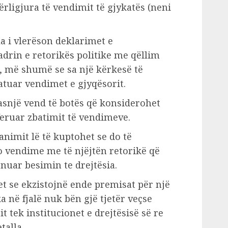
ligjura të vendimit të gjykatës (neni
la i vlerëson deklarimet e
drin e retorikës politike me qëllim
a, më shumë se sa një kërkesë të
atuar vendimet e gjyqësorit.
snjë vend të botës që konsiderohet
feruar zbatimit të vendimeve.
nimit lë të kuptohet se do të
o vendime me të njëjtën retorikë që
nuar besimin te drejtësia.
t se ekzistojnë ende premisat për një
 në fjalë nuk bën gjë tjetër veçse
t tek institucionet e drejtësisë së re
talla.