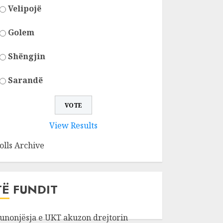
Velipojë
Golem
Shëngjin
Sarandë
View Results
olls Archive
TË FUNDIT
unonjësja e UKT akuzon drejtorin