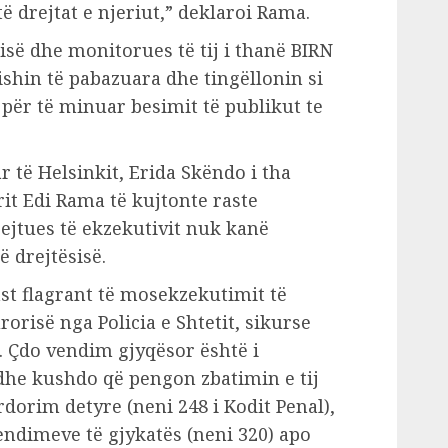
të drejtat e njeriut,” deklaroi Rama.
sisë dhe monitorues të tij i thanë BIRN
ishin të pabazuara dhe tingëllonin si
e për të minuar besimit të publikut te
r të Helsinkit, Erida Skëndo i tha
rit Edi Rama të kujtonte raste
rejtues të ekzekutivit nuk kanë
 drejtësisë.
st flagrant të mosekzekutimit të
orisë nga Policia e Shtetit, sikurse
t. Çdo vendim gjyqësor është i
dhe kushdo që pengon zbatimin e tij
dorim detyre (neni 248 i Kodit Penal),
ndimeve të gjykatës (neni 320) apo