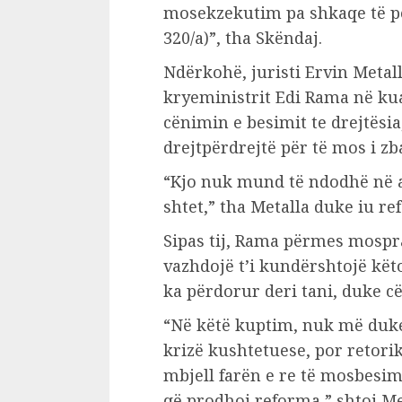
mosekzekutim pa shkaqe të për
320/a)”, tha Skëndaj.
Ndërkohë, juristi Ervin Metal
kryeministrit Edi Rama në kua
cënimin e besimit te drejtësi
drejtpërdrejtë për të mos i zb
“Kjo nuk mund të ndodhë në a
shtet,” tha Metalla duke iu re
Sipas tij, Rama përmes mospra
vazhdojë t’i kundërshtojë kët
ka përdorur deri tani, duke cë
“Në këtë kuptim, nuk më duke
krizë kushtetuese, por retorika
mbjell farën e re të mosbesimi
që prodhoi reforma,” shtoi Me