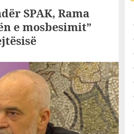
ndër SPAK, Rama
rën e mosbesimit”
ejtësisë