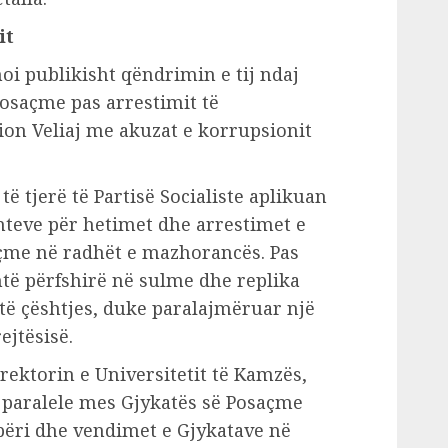
it
i publikisht qëndrimin e tij ndaj
osaçme pas arrestimit të
ion Veliaj me akuzat e korrupsionit
ë tjerë të Partisë Socialiste aplikuan
nteve për hetimet dhe arrestimet e
çme në radhët e mazhorancës. Pas
htë përfshirë në sulme dhe replika
 të çështjes, duke paralajmëruar një
ejtësisë.
ektorin e Universitetit të Kamzës,
 paralele mes Gjykatës së Posaçme
ipëri dhe vendimet e Gjykatave në