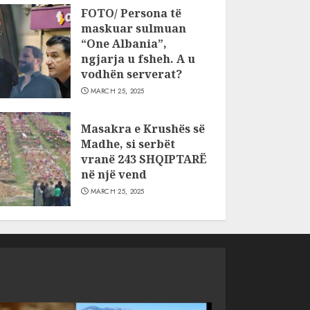
FOTO/ Persona të
maskuar sulmuan
“One Albania”,
ngjarja u fsheh. A u
vodhën serverat?
MARCH 25, 2025
Masakra e Krushës së
Madhe, si serbët
vranë 243 SHQIPTARË
në një vend
MARCH 25, 2025