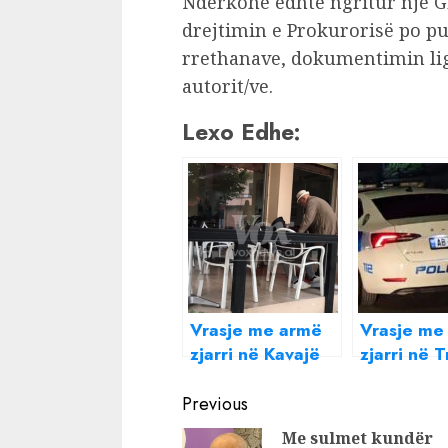
Ndërkohë ëdhtë ngritur një 
drejtimin e Prokurorisë po pu
rrethanave, dokumentimin ligj
autorit/ve.
Lexo Edhe:
Vrasje me armë
Vrasje me
zjarri në Kavajë
zjarri në 
Continue
Previous
Reading
Me sulmet kundër