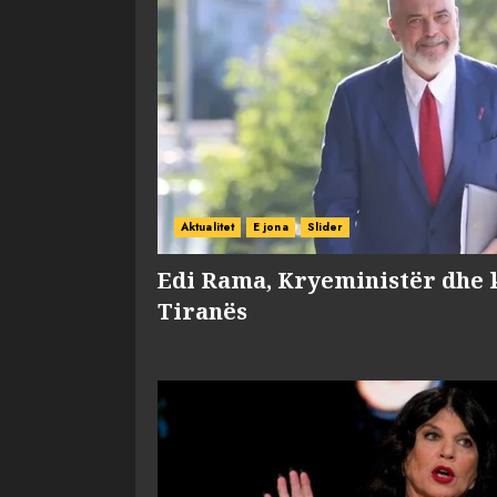
Aktualitet
E jona
Slider
Edi Rama, Kryeministër dhe 
Tiranës