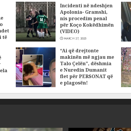
Incidenti në ndeshjen
Apolonia- Gramshi,
he
nis procedim penal
o
për Koço Kokëdhimën
ndet
(VIDEO)
 të
MARCH 27, 2025
“Ai që drejtonte
makinën më ngjau me
ë
Talo Çelën”, dëshmia
r
e Nuredin Dumanit
ela
flet për PERSONAT që
e plagosën!
MARCH 25, 2025