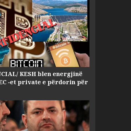
IAL/ KESH blen energjinë
EC -et private e përdorin për