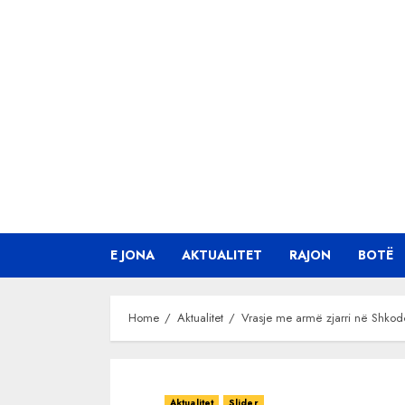
Skip
to
content
E JONA
AKTUALITET
RAJON
BOTË
Home
Aktualitet
Vrasje me armë zjarri në Shkod
Aktualitet
Slider