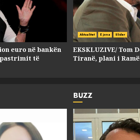
Aktualitet
E jona
Slider
lion euro në bankën
EKSKLUZIVE/ Tom Do
 pastrimit të
Tiranë, plani i Ramë
BUZZ