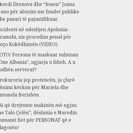
kerdi Drenova dhe “bosen” Joana
ano për abuzim me fondet publike
he pasuri të pajustifikuar
ncidenti në ndeshjen Apolonia-
ramshi, nis procedim penal për
oço Kokëdhimën (VIDEO)
OTO/ Persona të maskuar sulmuan
One Albania”, ngjarja u fsheh. A u
odhën serverat?
rokuroria jep pretencën, ja çfarë
ënimi kërkon për Mariela dhe
ntonela Berishën
Ai që drejtonte makinën më ngjau
e Talo Çelën”, dëshmia e Nuredin
umanit flet për PERSONAT që e
lagosën!