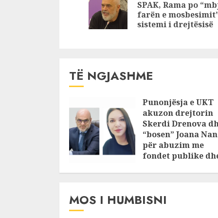
SPAK, Rama po “mbj
farën e mosbesimit”
sistemi i drejtësisë
TË NGJASHME
Punonjësja e UKT
akuzon drejtorin
Skerdi Drenova d
“bosen” Joana Nan
për abuzim me
fondet publike dh
pasuri të
pajustifikuar
JULY 24, 2025
MOS I HUMBISNI