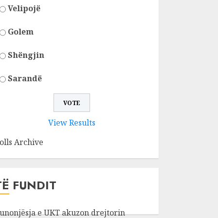
Velipojë
Golem
Shëngjin
Sarandë
View Results
olls Archive
TË FUNDIT
unonjësja e UKT akuzon drejtorin