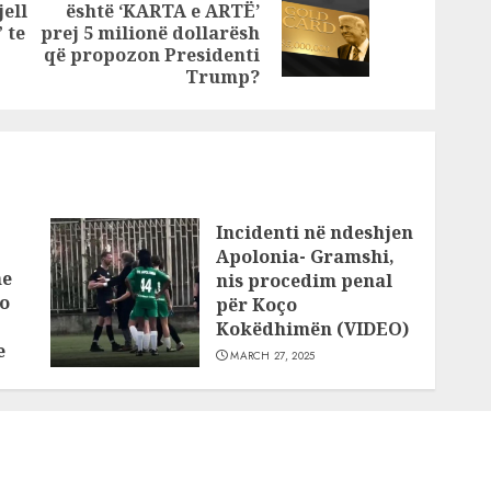
ell
është ‘KARTA e ARTË’
Previous
Next
 te
prej 5 milionë dollarësh
post:
post:
që propozon Presidenti
Trump?
Incidenti në ndeshjen
Apolonia- Gramshi,
he
nis procedim penal
o
për Koço
Kokëdhimën (VIDEO)
e
MARCH 27, 2025