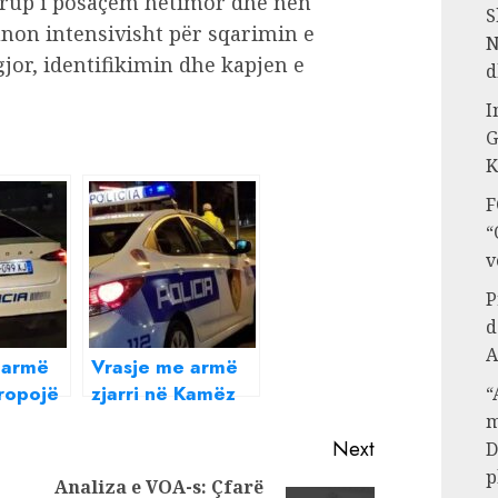
Grup i posaçëm hetimor dhe nën
S
non intensivisht për sqarimin e
N
or, identifikimin dhe kapjen e
d
I
G
K
F
“
v
P
d
A
 armë
Vrasje me armë
Tropojë
zjarri në Kamëz
“
(EMRI)
m
Next
D
p
Analiza e VOA-s: Çfarë