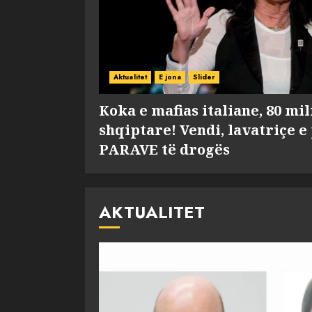
Aktualitet
E jona
Slider
Koka e mafias italiane, 80 mi
shqiptare! Vendi, lavatriçe e
PARAVE të drogës
AKTUALITET