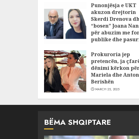
Punonjësja e UKT
akuzon drejtorin
Skerdi Drenova d
“bosen” Joana Nan
për abuzim me fo
publike dhe pasuri
pajustifikuar
Prokuroria jep
JULY 24, 2025
pretencën, ja çfar
dënimi kërkon pë
Mariela dhe Anton
Berishën
MARCH 25, 2025
BËMA SHQIPTARE