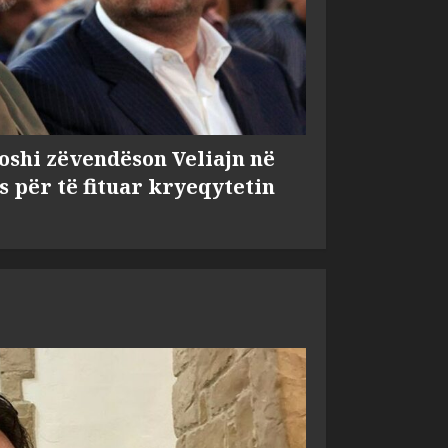
shi zëvendëson Veliajn në
s për të fituar kryeqytetin