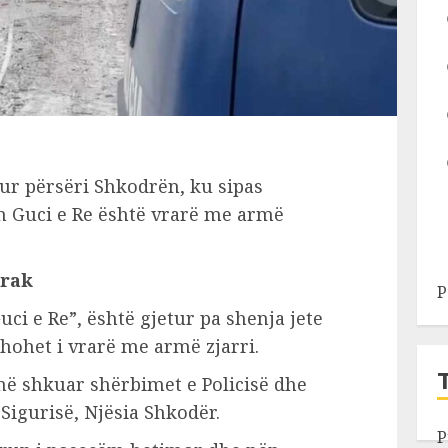
tur përsëri Shkodrën, ku sipas
tin Guci e Re është vrarë me armë
prak
P
uci e Re”, është gjetur pa shenja jete
dyshohet i vrarë me armë zjarri.
ë shkuar shërbimet e Policisë dhe
Sigurisë, Njësia Shkodër.
P