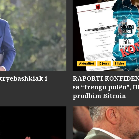
Aktualitet
E jona
Slider
kryebashkiak i
RAPORTI KONFIDENC
sa “frengu pulën”, H
prodhim Bitcoin