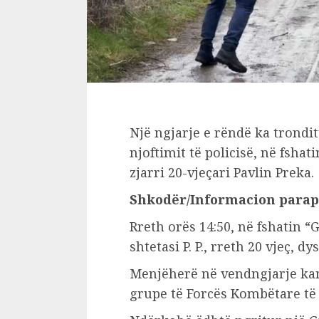
Një ngjarje e rëndë ka trondi
njoftimit të policisë, në fsha
zjarri 20-vjeçari Pavlin Preka.
Shkodër/Informacion para
Rreth orës 14:50, në fshatin “G
shtetasi P. P., rreth 20 vjeç, 
Menjëherë në vendngjarje kan
grupe të Forcës Kombëtare të 