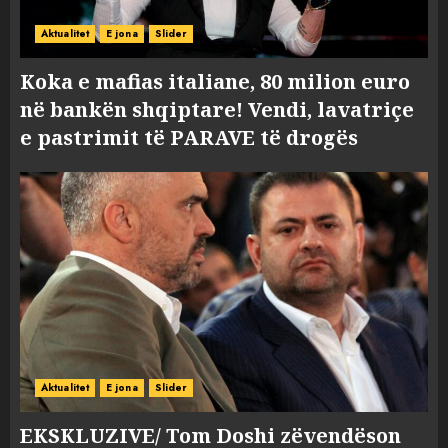
Aktualitet
E jona
Slider
Koka e mafias italiane, 80 milion euro
në bankën shqiptare! Vendi, lavatriçe
e pastrimit të PARAVE të drogës
Aktualitet
E jona
Slider
EKSKLUZIVE/ Tom Doshi zëvendëson