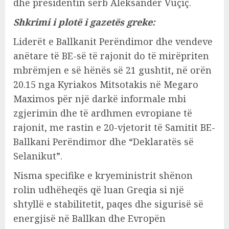
dhe presidentin serb Aleksandër Vuçiç.
Shkrimi i plotë i gazetës greke:
Liderët e Ballkanit Perëndimor dhe vendeve
anëtare të BE-së të rajonit do të mirëpriten
mbrëmjen e së hënës së 21 gushtit, në orën
20.15 nga Kyriakos Mitsotakis në Megaro
Maximos për një darkë informale mbi
zgjerimin dhe të ardhmen evropiane të
rajonit, me rastin e 20-vjetorit të Samitit BE-
Ballkani Perëndimor dhe “Deklaratës së
Selanikut”.
Nisma specifike e kryeministrit shënon
rolin udhëheqës që luan Greqia si një
shtyllë e stabilitetit, paqes dhe sigurisë së
energjisë në Ballkan dhe Evropën