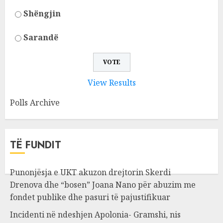
Shëngjin
Sarandë
View Results
Polls Archive
TË FUNDIT
Punonjësja e UKT akuzon drejtorin Skerdi
Drenova dhe “bosen” Joana Nano për abuzim me
fondet publike dhe pasuri të pajustifikuar
Incidenti në ndeshjen Apolonia- Gramshi, nis