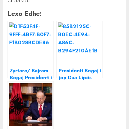
Ciolakou.
Lexo Edhe:
Zyrtare/ Bajram
Presidenti Begaj i
Begaj Presidenti i
jep Dua Lipës
Shqipërisë
shtetësinë
shqiptare