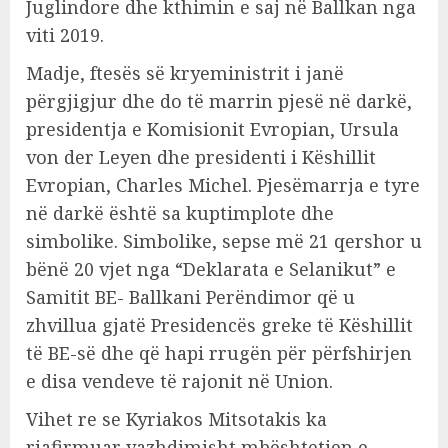
Juglindore dhe kthimin e saj në Ballkan nga
viti 2019.
Madje, ftesës së kryeministrit i janë
përgjigjur dhe do të marrin pjesë në darkë,
presidentja e Komisionit Evropian, Ursula
von der Leyen dhe presidenti i Këshillit
Evropian, Charles Michel. Pjesëmarrja e tyre
në darkë është sa kuptimplote dhe
simbolike. Simbolike, sepse më 21 qershor u
bënë 20 vjet nga “Deklarata e Selanikut” e
Samitit BE- Ballkani Perëndimor që u
zhvillua gjatë Presidencës greke të Këshillit
të BE-së dhe që hapi rrugën për përfshirjen
e disa vendeve të rajonit në Union.
Vihet re se Kyriakos Mitsotakis ka
riafirmuar vazhdimisht mbështetjen e