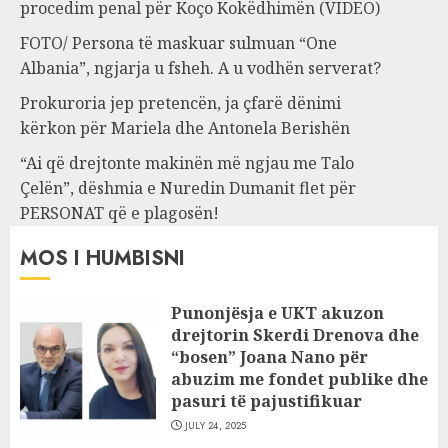
procedim penal për Koço Kokëdhimën (VIDEO)
FOTO/ Persona të maskuar sulmuan “One
Albania”, ngjarja u fsheh. A u vodhën serverat?
Prokuroria jep pretencën, ja çfarë dënimi
kërkon për Mariela dhe Antonela Berishën
“Ai që drejtonte makinën më ngjau me Talo
Çelën”, dëshmia e Nuredin Dumanit flet për
PERSONAT që e plagosën!
MOS I HUMBISNI
Punonjësja e UKT akuzon
drejtorin Skerdi Drenova dhe
“bosen” Joana Nano për
abuzim me fondet publike dhe
pasuri të pajustifikuar
JULY 24, 2025