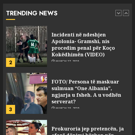
“bosen” Joana Nano për
abuzim me fondet publike dhe
TRENDING NEWS
pasuri të pajustifikuar
1
JULY 24, 2025
Incidenti në ndeshjen
Apolonia- Gramshi, nis
procedim penal për Koço
Kokëdhimën (VIDEO)
2
MARCH 27, 2025
FOTO/ Persona të maskuar
sulmuan “One Albania”,
ngjarja u fsheh. A u vodhën
serverat?
3
MARCH 25, 2025
Prokuroria jep pretencën, ja