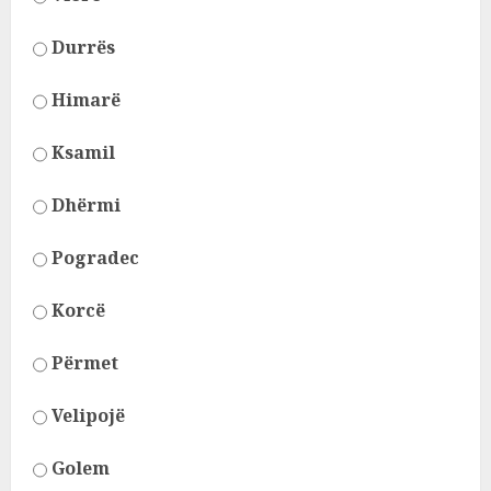
Durrës
Himarë
Ksamil
Dhërmi
Pogradec
Korcë
Përmet
Velipojë
Golem