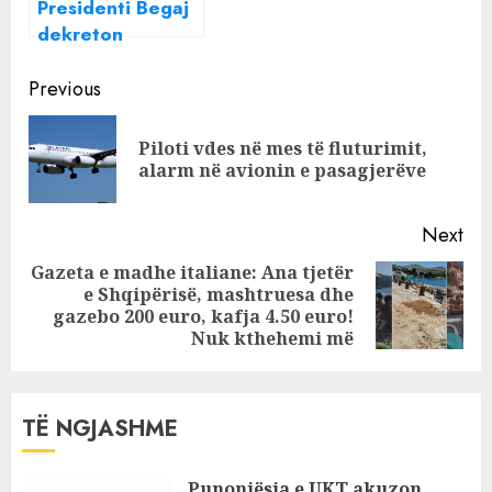
Presidenti Begaj
dekreton
ministrat e rinj
Continue
Previous
Reading
Piloti vdes në mes të fluturimit,
Pre
alarm në avionin e pasagjerëve
pos
Next
Gazeta e madhe italiane: Ana tjetër
e Shqipërisë, mashtruesa dhe
Next
gazebo 200 euro, kafja 4.50 euro!
post:
Nuk kthehemi më
TË NGJASHME
Punonjësja e UKT akuzon