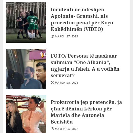
Incidenti në ndeshjen
Apolonia- Gramshi, nis
procedim penal për Koço
Kokëdhimën (VIDEO)
MARCH 27, 2025
FOTO/ Persona të maskuar
sulmuan “One Albania”,
ngjarja u fsheh. A u vodhën
serverat?
MARCH 25, 2025
Prokuroria jep pretencën, ja
çfarë dënimi kërkon për
Mariela dhe Antonela
Berishën
MARCH 25, 2025