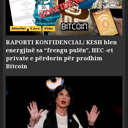
Aktualitet
E jona
Slider
RAPORTI KONFIDENCIAL/ KESH blen
energjinë sa “frengu pulën”, HEC -et
private e përdorin për prodhim
Bitcoin