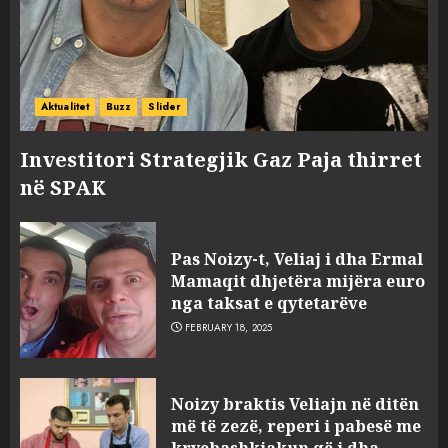
Aktualitet
Buzz
Slider
Investitori Strategjik Gaz Paja thirret
në SPAK
Pas Noizy-t, Veliaj i dha Ermal
Mamaqit dhjetëra mijëra euro
nga taksat e qytetarëve
FEBRUARY 18, 2025
FOTO/ Persona të maskuar
Noizy braktis Veliajn në ditën
sulmuan “One Albania”,
më të zezë, reperi i pabesë me
ngjarja u fsheh. A u vodhën