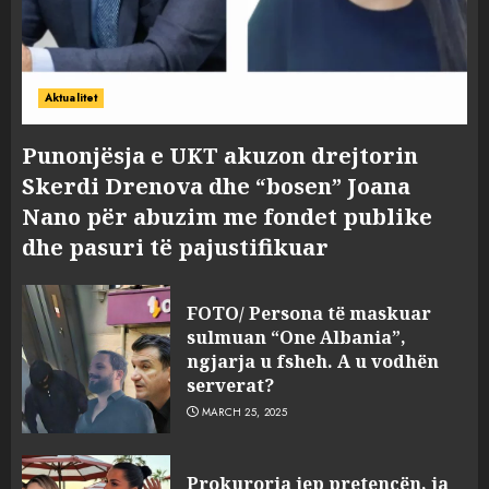
Aktualitet
Punonjësja e UKT akuzon drejtorin
Skerdi Drenova dhe “bosen” Joana
Nano për abuzim me fondet publike
dhe pasuri të pajustifikuar
FOTO/ Persona të maskuar
sulmuan “One Albania”,
ngjarja u fsheh. A u vodhën
serverat?
MARCH 25, 2025
Prokuroria jep pretencën, ja