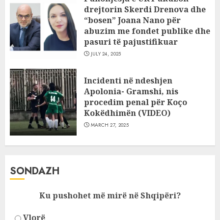
drejtorin Skerdi Drenova dhe
“bosen” Joana Nano për
abuzim me fondet publike dhe
pasuri të pajustifikuar
JULY 24, 2025
Incidenti në ndeshjen
Apolonia- Gramshi, nis
procedim penal për Koço
Kokëdhimën (VIDEO)
MARCH 27, 2025
SONDAZH
Ku pushohet më mirë në Shqipëri?
Vlorë