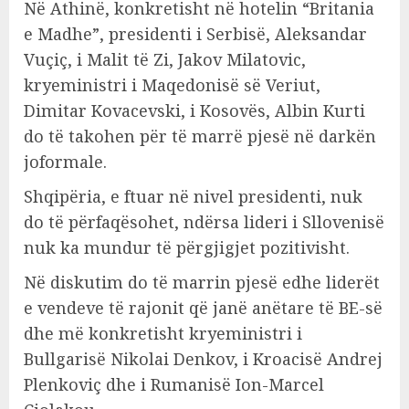
Në Athinë, konkretisht në hotelin “Britania
e Madhe”, presidenti i Serbisë, Aleksandar
Vuçiç, i Malit të Zi, Jakov Milatovic,
kryeministri i Maqedonisë së Veriut,
Dimitar Kovacevski, i Kosovës, Albin Kurti
do të takohen për të marrë pjesë në darkën
joformale.
Shqipëria, e ftuar në nivel presidenti, nuk
do të përfaqësohet, ndërsa lideri i Sllovenisë
nuk ka mundur të përgjigjet pozitivisht.
Në diskutim do të marrin pjesë edhe liderët
e vendeve të rajonit që janë anëtare të BE-së
dhe më konkretisht kryeministri i
Bullgarisë Nikolai Denkov, i Kroacisë Andrej
Plenkoviç dhe i Rumanisë Ion-Marcel