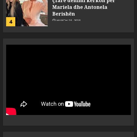
çfarë dënimi kërkon për
Mariela dhe Antonela
Berishën
4
MARCH 25, 2025
“Ai që drejtonte makinën më
ngjau me Talo Çelën”,
dëshmia e Nuredin Dumanit
flet për PERSONAT që e
plagosën!
5
MARCH 25, 2025
Punonjësja e UKT akuzon
drejtorin Skerdi Drenova dhe
“bosen” Joana Nano për
abuzim me fondet publike dhe
pasuri të pajustifikuar
1
JULY 24, 2025
Incidenti në ndeshjen