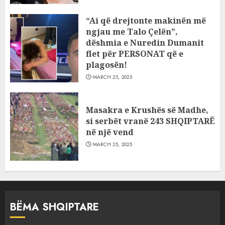
“Ai që drejtonte makinën më
ngjau me Talo Çelën”,
dëshmia e Nuredin Dumanit
flet për PERSONAT që e
plagosën!
MARCH 25, 2025
Masakra e Krushës së Madhe,
si serbët vranë 243 SHQIPTARË
në një vend
MARCH 25, 2025
BËMA SHQIPTARE