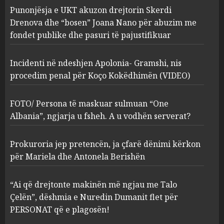
Punonjësja e UKT akuzon drejtorin Skerdi
Apolonia- Gramshi, nis
procedim penal për Koço
Drenova dhe “bosen” Joana Nano për abuzim me
Kokëdhimën (VIDEO)
fondet publike dhe pasuri të pajustifikuar
2
MARCH 27, 2025
Incidenti në ndeshjen Apolonia- Gramshi, nis
procedim penal për Koço Kokëdhimën (VIDEO)
FOTO/ Persona të maskuar
sulmuan “One Albania”,
ngjarja u fsheh. A u vodhën
FOTO/ Persona të maskuar sulmuan “One
serverat?
Albania”, ngjarja u fsheh. A u vodhën serverat?
3
MARCH 25, 2025
Prokuroria jep pretencën, ja çfarë dënimi kërkon
Prokuroria jep pretencën, ja
për Mariela dhe Antonela Berishën
çfarë dënimi kërkon për
Mariela dhe Antonela
“Ai që drejtonte makinën më ngjau me Talo
Berishën
Çelën”, dëshmia e Nuredin Dumanit flet për
4
MARCH 25, 2025
PERSONAT që e plagosën!