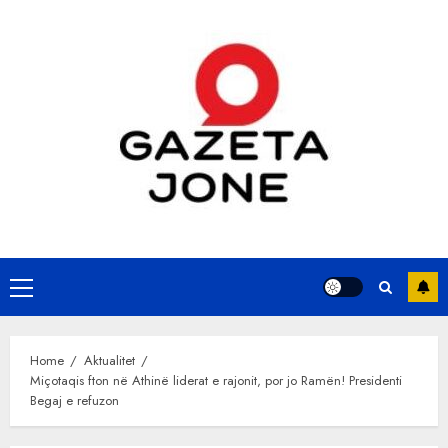
Skip
to
content
Primary
Menu
Home
Aktualitet
Miçotaqis fton në Athinë liderat e rajonit, por jo Ramën! Presidenti
Begaj e refuzon