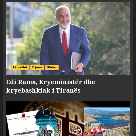
Aktualitet
E jona
Slider
Edi Rama, Kryeministër dhe
kryebashkiak i Tiranës