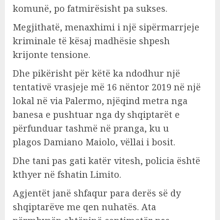
komunë, po fatmirësisht pa sukses.
Megjithatë, menaxhimi i një sipërmarrjeje
kriminale të kësaj madhësie shpesh
krijonte tensione.
Dhe pikërisht për këtë ka ndodhur një
tentativë vrasjeje më 16 nëntor 2019 në një
lokal në via Palermo, njëqind metra nga
banesa e pushtuar nga dy shqiptarët e
përfunduar tashmë në pranga, ku u
plagos Damiano Maiolo, vëllai i bosit.
Dhe tani pas gati katër vitesh, policia është
kthyer në fshatin Limito.
Agjentët janë shfaqur para derës së dy
shqiptarëve me qen nuhatës. Ata