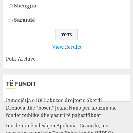
Shëngjin
Sarandë
View Results
Polls Archive
TË FUNDIT
Punonjësja e UKT akuzon drejtorin Skerdi
Drenova dhe “bosen” Joana Nano për abuzim me
fondet publike dhe pasuri të pajustifikuar
Incidenti në ndeshjen Apolonia- Gramshi, nis
procedim penal për Koço Kokëdhimën (VIDEO)