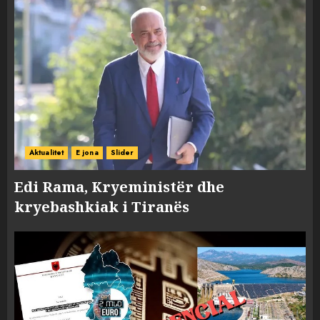
Aktualitet
E jona
Slider
Edi Rama, Kryeministër dhe
kryebashkiak i Tiranës