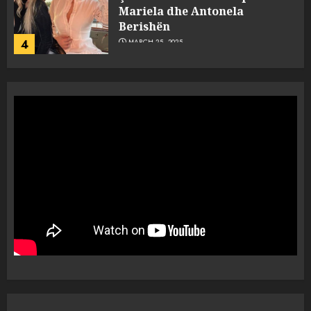
Mariela dhe Antonela
Berishën
4
MARCH 25, 2025
“Ai që drejtonte makinën më
ngjau me Talo Çelën”,
dëshmia e Nuredin Dumanit
flet për PERSONAT që e
plagosën!
5
MARCH 25, 2025
Punonjësja e UKT akuzon
drejtorin Skerdi Drenova dhe
“bosen” Joana Nano për
abuzim me fondet publike dhe
pasuri të pajustifikuar
1
JULY 24, 2025
Incidenti në ndeshjen