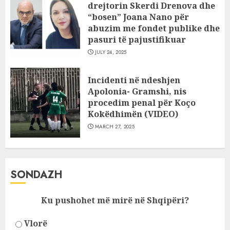
drejtorin Skerdi Drenova dhe
“bosen” Joana Nano për
abuzim me fondet publike dhe
pasuri të pajustifikuar
JULY 24, 2025
Incidenti në ndeshjen
Apolonia- Gramshi, nis
procedim penal për Koço
Kokëdhimën (VIDEO)
MARCH 27, 2025
SONDAZH
Ku pushohet më mirë në Shqipëri?
Vlorë