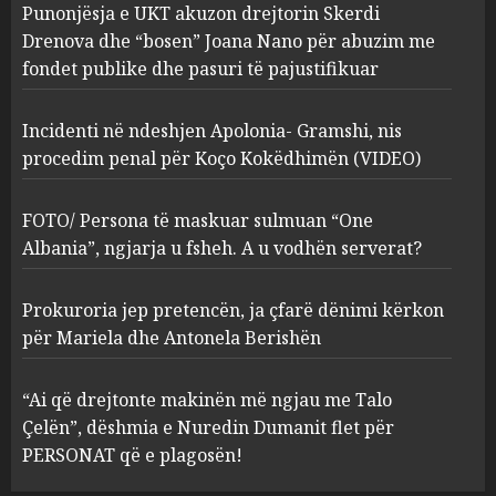
Punonjësja e UKT akuzon drejtorin Skerdi
Apolonia- Gramshi, nis
procedim penal për Koço
Drenova dhe “bosen” Joana Nano për abuzim me
Kokëdhimën (VIDEO)
fondet publike dhe pasuri të pajustifikuar
2
MARCH 27, 2025
Incidenti në ndeshjen Apolonia- Gramshi, nis
procedim penal për Koço Kokëdhimën (VIDEO)
FOTO/ Persona të maskuar
sulmuan “One Albania”,
ngjarja u fsheh. A u vodhën
FOTO/ Persona të maskuar sulmuan “One
serverat?
Albania”, ngjarja u fsheh. A u vodhën serverat?
3
MARCH 25, 2025
Prokuroria jep pretencën, ja çfarë dënimi kërkon
Prokuroria jep pretencën, ja
për Mariela dhe Antonela Berishën
çfarë dënimi kërkon për
Mariela dhe Antonela
“Ai që drejtonte makinën më ngjau me Talo
Berishën
Çelën”, dëshmia e Nuredin Dumanit flet për
4
MARCH 25, 2025
PERSONAT që e plagosën!