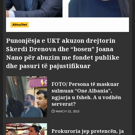
Aktualitet
Punonjësja e UKT akuzon drejtorin
Skerdi Drenova dhe “bosen” Joana
Nano për abuzim me fondet publike
dhe pasuri të pajustifikuar
FOTO/ Persona të maskuar
sulmuan “One Albania”,
ngjarja u fsheh. A u vodhën
serverat?
MARCH 25, 2025
Prokuroria jep pretencën, ja