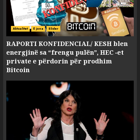
Aktualitet
E jona
Slider
RAPORTI KONFIDENCIAL/ KESH blen
energjinë sa “frengu pulën”, HEC -et
private e përdorin për prodhim
Bitcoin