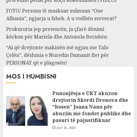
FOTO/ Persona të maskuar sulmuan “One
Albania”, ngjarja u fsheh. A u vodhën serverat?
Prokuroria jep pretencën, ja çfarë dënimi
kërkon për Mariela dhe Antonela Berishën
“Ai që drejtonte makinën më ngjau me Talo
Çelën”, dëshmia e Nuredin Dumanit flet për
PERSONAT që e plagosën!
MOS I HUMBISNI
Punonjësja e UKT akuzon
drejtorin Skerdi Drenova dhe
“bosen” Joana Nano për
abuzim me fondet publike dhe
pasuri të pajustifikuar
JULY 24, 2025