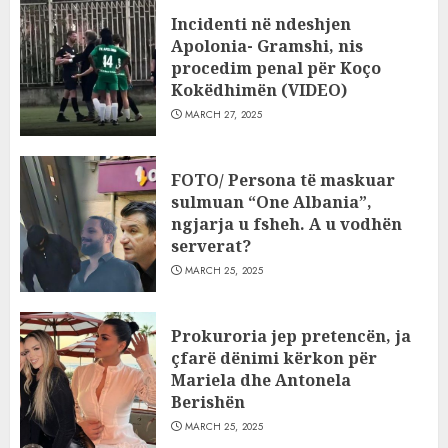
Incidenti në ndeshjen
Apolonia- Gramshi, nis
procedim penal për Koço
Kokëdhimën (VIDEO)
MARCH 27, 2025
FOTO/ Persona të maskuar
sulmuan “One Albania”,
ngjarja u fsheh. A u vodhën
serverat?
MARCH 25, 2025
Prokuroria jep pretencën, ja
çfarë dënimi kërkon për
Mariela dhe Antonela
Berishën
MARCH 25, 2025