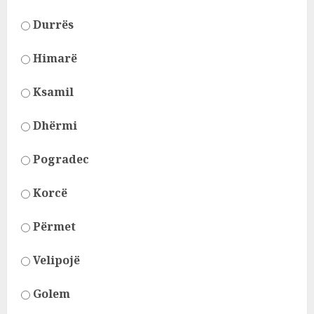
Durrës
Himarë
Ksamil
Dhërmi
Pogradec
Korcë
Përmet
Velipojë
Golem