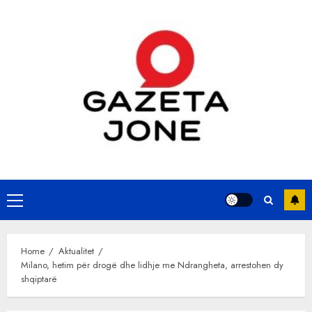
Skip
to
content
Primary
Menu
Home
Aktualitet
Milano, hetim për drogë dhe lidhje me Ndrangheta, arrestohen dy
shqiptarë