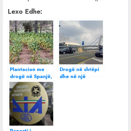
Lexo Edhe:
Plantacion me
Drogë në shtëpi
drogë në Spanjë,
dhe në një
arrestohen dy
kapanon,
shqiptarë, policia
arrestohen dy
zbuloi mbi 8 mijë
vëllezër
bimë marijuanë!
shqiptarë në Itali.
Sekuestrohet
kokainë e
hashash me vlerë
Raporti i