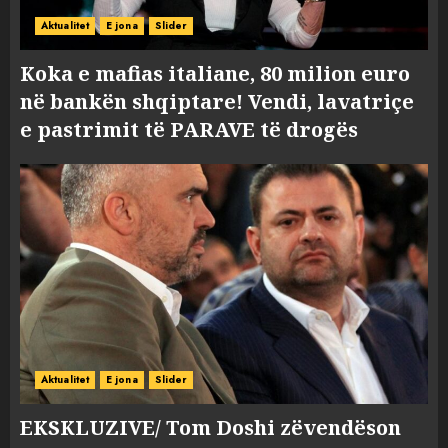
Aktualitet
E jona
Slider
Koka e mafias italiane, 80 milion euro
në bankën shqiptare! Vendi, lavatriçe
e pastrimit të PARAVE të drogës
Aktualitet
E jona
Slider
EKSKLUZIVE/ Tom Doshi zëvendëson