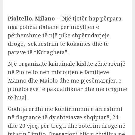
Pioltello, Milano
– Një tjetër hap përpara
nga policia italiane për mbylljen e
përhershme të një pike shpërndarjeje
droge, sekuestrim të kokainës dhe të
parave të “Ndragheta”.
Një organizatë kriminale kishte zënë rrënjë
në Pioltello nën mbrojtjen e familjeve
Manno dhe Maiolo dhe me pjesëmarrjen e
punëtorëve të pakualifikuar dhe me origjinë
të huaj.
Goditja erdhi me konfirmimin e arrestimit
në flagrancë të dy shtetasve shqiptarë, 24
dhe 29 vjeç, për tregti dhe zotërim droge në
fshatin Limito. Operacioni blic u zhvillua në