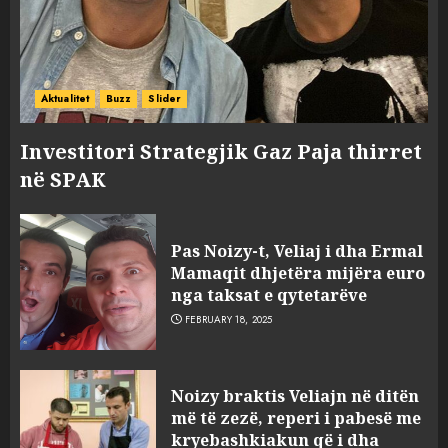
Aktualitet
Buzz
Slider
Investitori Strategjik Gaz Paja thirret
në SPAK
Pas Noizy-t, Veliaj i dha Ermal
Mamaqit dhjetëra mijëra euro
nga taksat e qytetarëve
FEBRUARY 18, 2025
FOTO/ Persona të maskuar
Noizy braktis Veliajn në ditën
sulmuan “One Albania”,
më të zezë, reperi i pabesë me
ngjarja u fsheh. A u vodhën
kryebashkiakun që i dha
serverat?