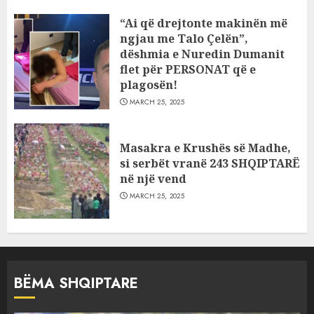
“Ai që drejtonte makinën më
ngjau me Talo Çelën”,
dëshmia e Nuredin Dumanit
flet për PERSONAT që e
plagosën!
MARCH 25, 2025
Masakra e Krushës së Madhe,
si serbët vranë 243 SHQIPTARË
në një vend
MARCH 25, 2025
BËMA SHQIPTARE