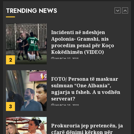
abuzim me fondet publike dhe
TRENDING NEWS
pasuri të pajustifikuar
1
JULY 24, 2025
Incidenti në ndeshjen
Apolonia- Gramshi, nis
procedim penal për Koço
Kokëdhimën (VIDEO)
2
MARCH 27, 2025
FOTO/ Persona të maskuar
sulmuan “One Albania”,
ngjarja u fsheh. A u vodhën
serverat?
3
MARCH 25, 2025
Prokuroria jep pretencën, ja
çfarë dënimi kërkon për