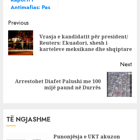
1.5 mln euro
Antimafias: Pas
Ndrangheta-s,
Continue
mafia shqiptare
Previous
ndër më të
Reading
Vrasja e kandidatit për president/
rrezikshmet në
Pre
Reuters: Ekuadori, shesh i
Itali
pos
karteleve meksikane dhe shqiptare
Next
Arrestohet Diafet Palushi me 100
Next
mijë paund në Durrës
post:
TË NGJASHME
Punonjësja e UKT akuzon