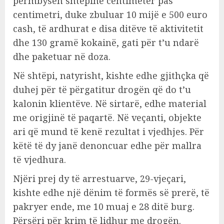
përmbysën shtëpinë centimetër pas
centimetri, duke zbuluar 10 mijë e 500 euro
cash, të ardhurat e disa ditëve të aktivitetit
dhe 130 gramë kokainë, gati për t’u ndarë
dhe paketuar në doza.
Në shtëpi, natyrisht, kishte edhe gjithçka që
duhej për të përgatitur drogën që do t’u
kalonin klientëve. Në sirtarë, edhe material
me origjinë të paqartë. Në veçanti, objekte
ari që mund të kenë rezultat i vjedhjes. Për
këtë të dy janë denoncuar edhe për mallra
të vjedhura.
Njëri prej dy të arrestuarve, 29-vjeçari,
kishte edhe një dënim të formës së prerë, të
pakryer ende, me 10 muaj e 28 ditë burg.
Përsëri për krim të lidhur me drogën.