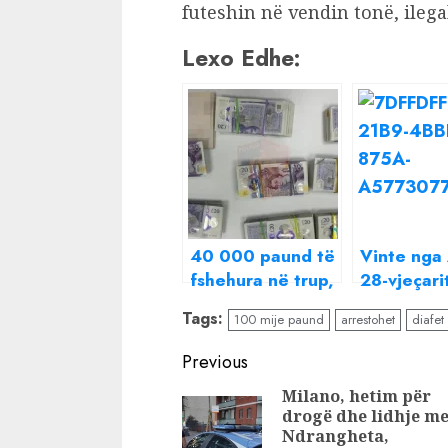
futeshin në vendin tonë, ilega
Lexo Edhe:
40 000 paund të
Vinte nga 
fshehura në trup,
28-vjeçari
arrestohet në
shqiptar i
Tags:
100 mije paund
arrestohet
diafet
Rinas 57-vjeçarja
21 mijë p
italiane
Rinas
Continue
Previous
Reading
Milano, hetim për
drogë dhe lidhje m
Ndrangheta,