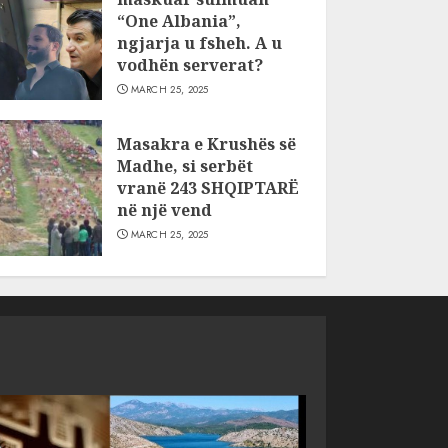
“One Albania”,
ngjarja u fsheh. A u
vodhën serverat?
MARCH 25, 2025
Masakra e Krushës së
Madhe, si serbët
vranë 243 SHQIPTARË
në një vend
MARCH 25, 2025