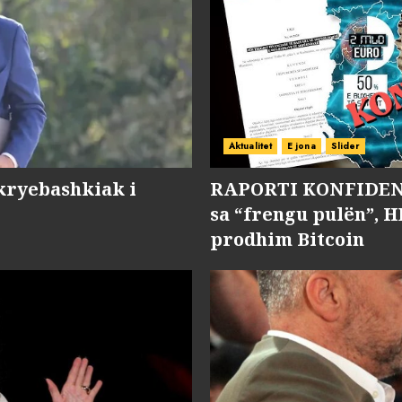
Aktualitet
E jona
Slider
kryebashkiak i
RAPORTI KONFIDENC
sa “frengu pulën”, H
prodhim Bitcoin