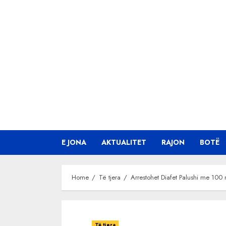
Skip
to
content
E JONA
AKTUALITET
RAJON
BOTË
Home
Të tjera
Arrestohet Diafet Palushi me 100
Të tjera