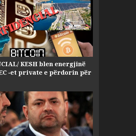
IAL/ KESH blen energjinë
EC -et private e përdorin për