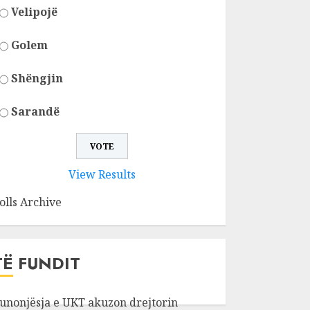
Velipojë
Golem
Shëngjin
Sarandë
View Results
olls Archive
TË FUNDIT
unonjësja e UKT akuzon drejtorin