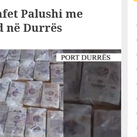
afet Palushi me
d në Durrës