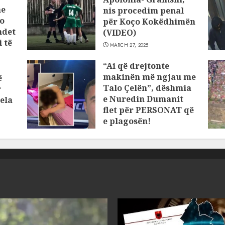
he
nis procedim penal
o
për Koço Kokëdhimën
ndet
(VIDEO)
 të
MARCH 27, 2025
“Ai që drejtonte
makinën më ngjau me
ë
Talo Çelën”, dëshmia
r
e Nuredin Dumanit
ela
flet për PERSONAT që
e plagosën!
MARCH 25, 2025