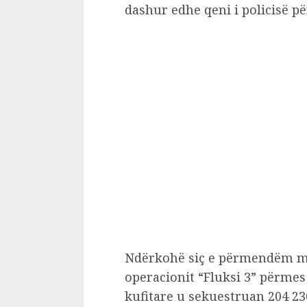
dashur edhe qeni i policisë për
Ndërkohë siç e përmendëm më 
operacionit “Fluksi 3” përmes t
kufitare u sekuestruan 204 23