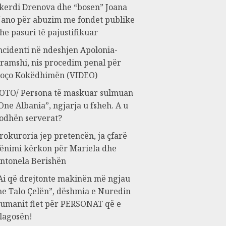
kerdi Drenova dhe “bosen” Joana
ano për abuzim me fondet publike
he pasuri të pajustifikuar
ncidenti në ndeshjen Apolonia-
ramshi, nis procedim penal për
oço Kokëdhimën (VIDEO)
OTO/ Persona të maskuar sulmuan
One Albania”, ngjarja u fsheh. A u
odhën serverat?
rokuroria jep pretencën, ja çfarë
ënimi kërkon për Mariela dhe
ntonela Berishën
Ai që drejtonte makinën më ngjau
e Talo Çelën”, dëshmia e Nuredin
umanit flet për PERSONAT që e
lagosën!