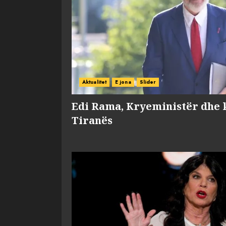
Aktualitet
E jona
Slider
Edi Rama, Kryeministër dhe 
Tiranës