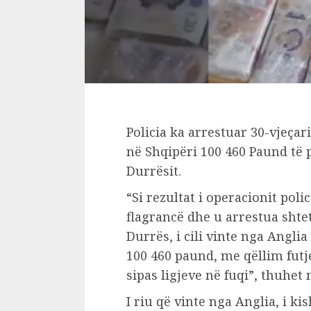
Policia ka arrestuar 30-vjeçarin
në Shqipëri 100 460 Paund të 
Durrësit.
“Si rezultat i operacionit poli
flagrancë dhe u arrestua shteta
Durrës, i cili vinte nga Angli
100 460 paund, me qëllim futje
sipas ligjeve në fuqi”, thuhet 
I riu që vinte nga Anglia, i k