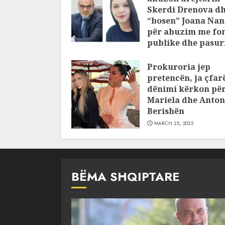
Skerdi Drenova d
“bosen” Joana Nan
për abuzim me fo
publike dhe pasuri
pajustifikuar
Prokuroria jep
JULY 24, 2025
pretencën, ja çfar
dënimi kërkon pë
Mariela dhe Anton
Berishën
MARCH 25, 2025
BËMA SHQIPTARE