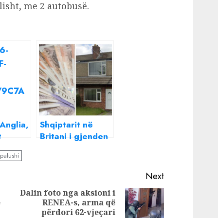
lisht, me 2 autobusë.
Anglia,
Shqiptarit në
t
Britani i gjenden
 kapen
140 mijë paund
 palushi
aund në
dhe mjete për
rritjen e kanabisit
Next
Dalin foto nga aksioni i
e
RENEA-s, arma që
Next
Previous
përdori 62-vjeçari
post: