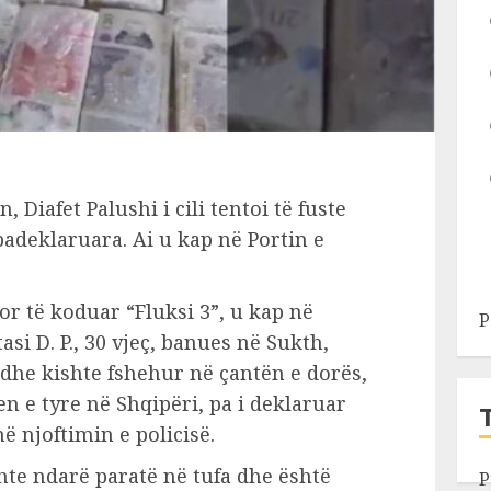
, Diafet Palushi i cili tentoi të fuste
padeklaruara. Ai u kap në Portin e
cor të koduar “Fluksi 3”, u kap në
P
si D. P., 30 vjeç, banues në Sukth,
a dhe kishte fshehur në çantën e dorës,
n e tyre në Shqipëri, pa i deklaruar
në njoftimin e policisë.
ishte ndarë paratë në tufa dhe është
P