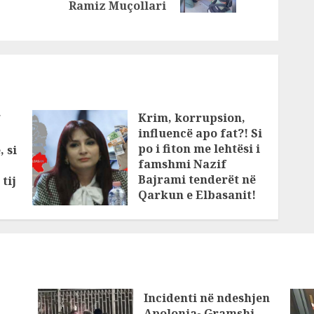
post:
Ramiz Muçollari
Krim, korrupsion,
/
influencë apo fat?! Si
po i fiton me lehtësi i
, si
famshmi Nazif
Bajrami tenderët në
tij
Qarkun e Elbasanit!
Kush është KOKA që
rri në prapaskenë?!
JANUARY 11, 2025
Incidenti në ndeshjen
Apolonia- Gramshi,