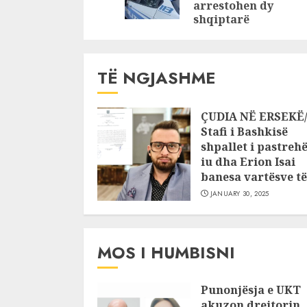
arrestohen dy
shqiptarë
TË NGJASHME
ÇUDIA NË ERSEKË
Stafi i Bashkisë
shpallet i pastrehë
iu dha Erion Isai
banesa vartësve të 
JANUARY 30, 2025
MOS I HUMBISNI
Punonjësja e UKT
akuzon drejtorin