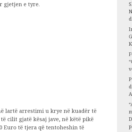
 gjetjen e tyre.
S
N
d
I
G
K
F
“
v
P
d
A
“
lartë arrestimi u krye në kuadër të
m
ë cilit gjatë kësaj jave, në këtë pikë
D
p
0 Euro të tjera që tentoheshin të