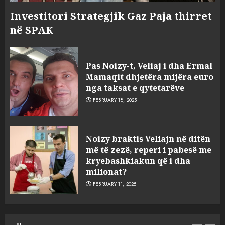
Investitori Strategjik Gaz Paja thirret
në SPAK
Pas Noizy-t, Veliaj i dha Ermal
Mamaqit dhjetëra mijëra euro
nga taksat e qytetarëve
FEBRUARY 18, 2025
FOTO/ Persona të maskuar
Noizy braktis Veliajn në ditën
sulmuan “One Albania”,
më të zezë, reperi i pabesë me
ngjarja u fsheh. A u vodhën
kryebashkiakun që i dha
serverat?
milionat?
3
MARCH 25, 2025
FEBRUARY 11, 2025
Prokuroria jep pretencën, ja
çfarë dënimi kërkon për