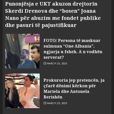
Punonjësja e UKT akuzon drejtorin
Skerdi Drenova dhe “bosen” Joana
Nano për abuzim me fondet publike
dhe pasuri të pajustifikuar
FOTO/ Persona të maskuar
sulmuan “One Albania”,
ngjarja u fsheh. A u vodhën
serverat?
MARCH 25, 2025
Prokuroria jep pretencën, ja
çfarë dënimi kërkon për
Mariela dhe Antonela
Berishën
MARCH 25, 2025