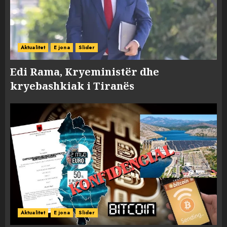
Aktualitet
E jona
Slider
Edi Rama, Kryeministër dhe
kryebashkiak i Tiranës
Aktualitet
E jona
Slider