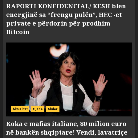
RAPORTI KONFIDENCIAL/ KESH blen
energjinë sa “frengu pulën”, HEC -et
private e përdorin për prodhim
Bitcoin
Aktualitet
E jona
Slider
Koka e mafias italiane, 80 milion euro
në bankën shqiptare! Vendi, lavatriçe