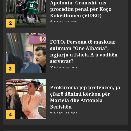
Apolonia- Gramshi, nis
procedim penal për Koço
Kokëdhimën (VIDEO)
2
MARCH 27, 2025
FOTO/ Persona të maskuar
sulmuan “One Albania”,
ngjarja u fsheh. A u vodhën
serverat?
3
MARCH 25, 2025
Prokuroria jep pretencën, ja
çfarë dënimi kërkon për
Mariela dhe Antonela
Berishën
4
MARCH 25, 2025