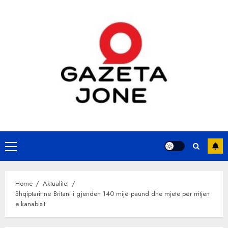
Skip
to
content
Primary
Menu
Home
Aktualitet
Shqiptarit në Britani i gjenden 140 mijë paund dhe mjete për rritjen
e kanabisit