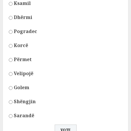
Ksamil
Dhërmi
Pogradec
Korcë
Përmet
Velipojë
Golem
Shëngjin
Sarandë