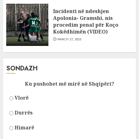
Incidenti në ndeshjen
Apolonia- Gramshi, nis
procedim penal për Koço
Kokëdhimën (VIDEO)
MARCH 27, 2025
SONDAZH
Ku pushohet më mirë në Shqipëri?
Vlorë
Durrës
Himarë