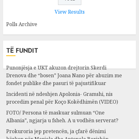
View Results
Polls Archive
TË FUNDIT
Punonjësja e UKT akuzon drejtorin Skerdi
Drenova dhe “bosen” Joana Nano për abuzim me
fondet publike dhe pasuri të pajustifikuar
Incidenti në ndeshjen Apolonia- Gramshi, nis
procedim penal për Koço Kokëdhimën (VIDEO)
FOTO/ Persona të maskuar sulmuan “One
Albania”, ngjarja u fsheh. A u vodhën serverat?
Prokuroria jep pretencën, ja çfarë dënimi
kërkon për Mariela dhe Antonela Berishën