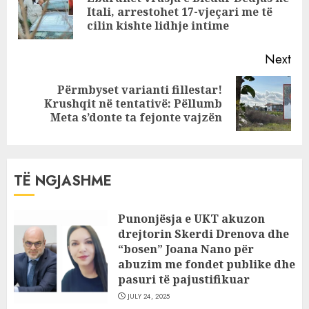
Pre
Itali, arrestohet 17-vjeçari me të
arrinte vlerën e
pos
cilin kishte lidhje intime
100 mijë paund
Next
Përmbyset varianti fillestar!
Next
Krushqit në tentativë: Pëllumb
post:
Meta s’donte ta fejonte vajzën
TË NGJASHME
Punonjësja e UKT akuzon
drejtorin Skerdi Drenova dhe
“bosen” Joana Nano për
abuzim me fondet publike dhe
pasuri të pajustifikuar
JULY 24, 2025