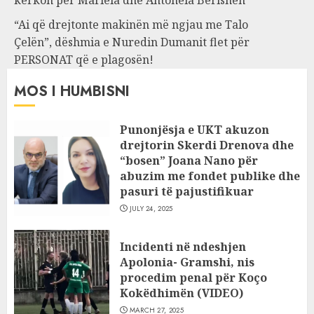
“Ai që drejtonte makinën më ngjau me Talo
Çelën”, dëshmia e Nuredin Dumanit flet për
PERSONAT që e plagosën!
MOS I HUMBISNI
Punonjësja e UKT akuzon
drejtorin Skerdi Drenova dhe
“bosen” Joana Nano për
abuzim me fondet publike dhe
pasuri të pajustifikuar
JULY 24, 2025
Incidenti në ndeshjen
Apolonia- Gramshi, nis
procedim penal për Koço
Kokëdhimën (VIDEO)
MARCH 27, 2025