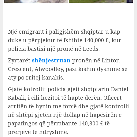
Një emigrant i paligjshëm shqiptar u kap
duke u përpjekur të fshihte 140,000 £, kur
policia bastisi një pronë në Leeds.
Zyrtarët
shënjestruan
pronën në Linton
Crescent, Alwoodley, pasi kishin dyshime se
aty po rritej kanabis.
Gjatë kotrollit policia gjeti shqiptarin Daniel
Kabali, i cili hezitoi të hapte derën. Oficert
arritën të hynin me forcë dhe gjatë kontrolli
në shtëpi gjetën një dollap në hapësirën e
papafingos që përmbante 140,300 £ të
prerjeve të ndryshme.