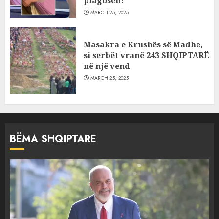
plagosën!
MARCH 25, 2025
Masakra e Krushës së Madhe,
si serbët vranë 243 SHQIPTARË
në një vend
MARCH 25, 2025
BËMA SHQIPTARE