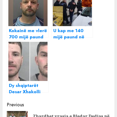
Kokainë me vlerë
U kap me 140
700 mijë paund
mijë paund në
dënohet me 11
banesë, dënohet
vite burg
me burg 20-
shqiptari në
vjeçari shqiptar
Britani (EMRI)
Daniel Kabali në
Britani: U
detyrova nga një
bandë
Dy shqiptarët
trafikantësh
Desar Xhakolli
dhe Astrit Baja
Continue
kapën në
Previous
‘shtëpinë e barit’
Reading
Zbardhet vrasja e Bledar Dedjas në
në Britani, droga