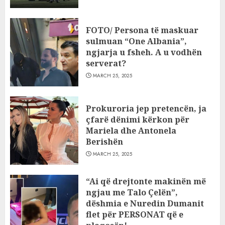
FOTO/ Persona të maskuar
sulmuan “One Albania”,
ngjarja u fsheh. A u vodhën
serverat?
MARCH 25, 2025
Prokuroria jep pretencën, ja
çfarë dënimi kërkon për
Mariela dhe Antonela
Berishën
MARCH 25, 2025
“Ai që drejtonte makinën më
ngjau me Talo Çelën”,
dëshmia e Nuredin Dumanit
flet për PERSONAT që e