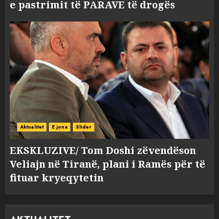
e pastrimit të PARAVE të drogës
Aktualitet
E jona
Slider
EKSKLUZIVE/ Tom Doshi zëvendëson
Veliajn në Tiranë, plani i Ramës për të
fituar kryeqytetin