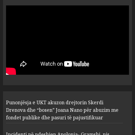
“Ai që drejtonte makinën më
ngjau me Talo Çelën”,
dëshmia e Nuredin Dumanit
flet për PERSONAT që e
plagosën!
5
MARCH 25, 2025
Punonjësja e UKT akuzon
drejtorin Skerdi Drenova dhe
“bosen” Joana Nano për
abuzim me fondet publike dhe
pasuri të pajustifikuar
1
JULY 24, 2025
Incidenti në ndeshjen
Punonjësja e UKT akuzon drejtorin Skerdi
Apolonia- Gramshi, nis
procedim penal për Koço
Drenova dhe “bosen” Joana Nano për abuzim me
Kokëdhimën (VIDEO)
fondet publike dhe pasuri të pajustifikuar
2
MARCH 27, 2025
Incidenti në ndeshjen Apolonia- Gramshi, nis