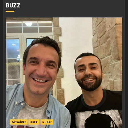
BUZZ
Aktualitet
Buzz
Slider