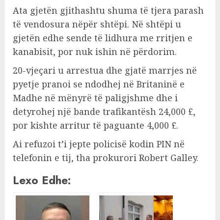
Ata gjetën gjithashtu shuma të tjera parash
të vendosura nëpër shtëpi. Në shtëpi u
gjetën edhe sende të lidhura me rritjen e
kanabisit, por nuk ishin në përdorim.
20-vjeçari u arrestua dhe gjatë marrjes në
pyetje pranoi se ndodhej në Britaninë e
Madhe në mënyrë të paligjshme dhe i
detyrohej një bande trafikantësh 24,000 £,
por kishte arritur të paguante 4,000 £.
Ai refuzoi t’i jepte policisë kodin PIN në
telefonin e tij, tha prokurori Robert Galley.
Lexo Edhe: