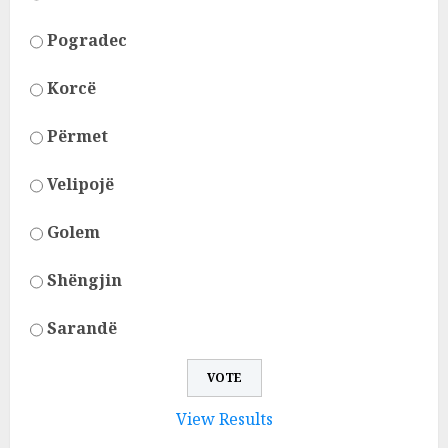
Pogradec
Korcë
Përmet
Velipojë
Golem
Shëngjin
Sarandë
View Results