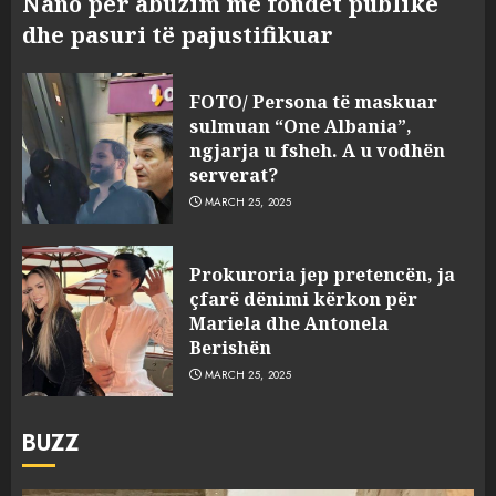
Nano për abuzim me fondet publike
dhe pasuri të pajustifikuar
FOTO/ Persona të maskuar
sulmuan “One Albania”,
ngjarja u fsheh. A u vodhën
serverat?
MARCH 25, 2025
Prokuroria jep pretencën, ja
çfarë dënimi kërkon për
Mariela dhe Antonela
Berishën
MARCH 25, 2025
BUZZ