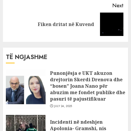
Next
Next
Fiken dritat në Kuvend
post:
TË NGJASHME
Punonjësja e UKT akuzon
drejtorin Skerdi Drenova dhe
“bosen” Joana Nano për
abuzim me fondet publike dhe
pasuri të pajustifikuar
JULY 24, 2025
Incidenti në ndeshjen
Apolonia- Gramshi, nis