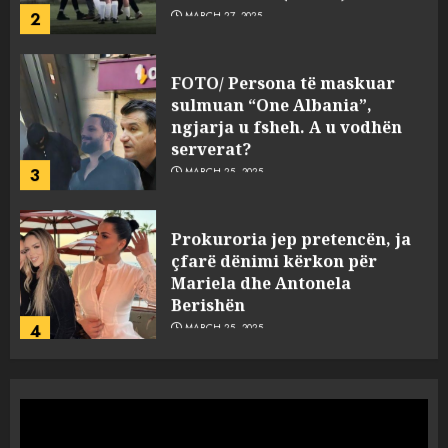
2
MARCH 27, 2025
FOTO/ Persona të maskuar
sulmuan “One Albania”,
ngjarja u fsheh. A u vodhën
serverat?
3
MARCH 25, 2025
Prokuroria jep pretencën, ja
çfarë dënimi kërkon për
Mariela dhe Antonela
Berishën
4
MARCH 25, 2025
“Ai që drejtonte makinën më
ngjau me Talo Çelën”,
dëshmia e Nuredin Dumanit