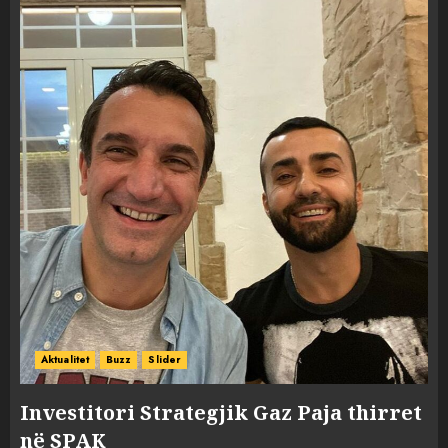
Aktualitet
Buzz
Slider
Investitori Strategjik Gaz Paja thirret
në SPAK