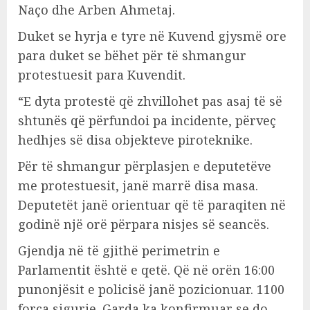
Naço dhe Arben Ahmetaj.
Duket se hyrja e tyre në Kuvend gjysmë ore
para duket se bëhet për të shmangur
protestuesit para Kuvendit.
“E dyta protestë që zhvillohet pas asaj të së
shtunës që përfundoi pa incidente, përveç
hedhjes së disa objekteve piroteknike.
Për të shmangur përplasjen e deputetëve
me protestuesit, janë marrë disa masa.
Deputetët janë orientuar që të paraqiten në
godinë një orë përpara nisjes së seancës.
Gjendja në të gjithë perimetrin e
Parlamentit është e qetë. Që në orën 16:00
punonjësit e policisë janë pozicionuar. 1100
forca sigurie. Garda ka konfirmuar se do