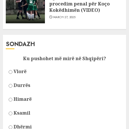
procedim penal për Koço
Kokëdhimën (VIDEO)
MARCH 27, 2025
SONDAZH
Ku pushohet më mirë në Shqipëri?
Vlorë
Durrës
Himarë
Ksamil
Dhërmi