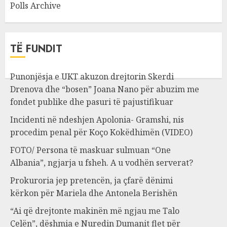
Polls Archive
TË FUNDIT
Punonjësja e UKT akuzon drejtorin Skerdi
Drenova dhe “bosen” Joana Nano për abuzim me
fondet publike dhe pasuri të pajustifikuar
Incidenti në ndeshjen Apolonia- Gramshi, nis
procedim penal për Koço Kokëdhimën (VIDEO)
FOTO/ Persona të maskuar sulmuan “One
Albania”, ngjarja u fsheh. A u vodhën serverat?
Prokuroria jep pretencën, ja çfarë dënimi
kërkon për Mariela dhe Antonela Berishën
“Ai që drejtonte makinën më ngjau me Talo
Çelën”, dëshmia e Nuredin Dumanit flet për