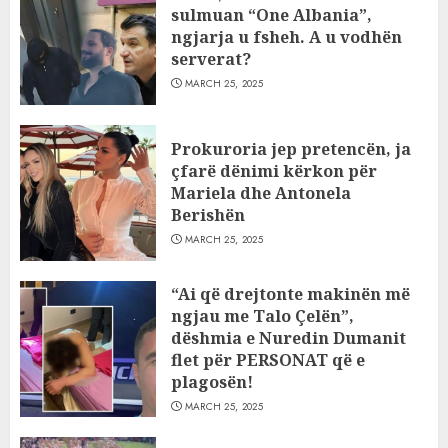
sulmuan “One Albania”,
ngjarja u fsheh. A u vodhën
serverat?
MARCH 25, 2025
Prokuroria jep pretencën, ja
çfarë dënimi kërkon për
Mariela dhe Antonela
Berishën
MARCH 25, 2025
“Ai që drejtonte makinën më
ngjau me Talo Çelën”,
dëshmia e Nuredin Dumanit
flet për PERSONAT që e
plagosën!
MARCH 25, 2025