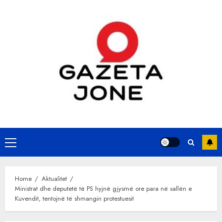
Skip
to
content
Primary
Menu
Home
Aktualitet
Ministrat dhe deputetë të PS hyjnë gjysmë ore para në sallën e
Kuvendit, tentojnë të shmangin protestuesit