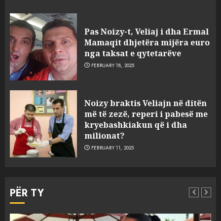
Pas Noizy-t, Veliaj i dha Ermal
Mamaqit dhjetëra mijëra euro
nga taksat e qytetarëve
FEBRUARY 18, 2025
FOTO/ Persona të maskuar
Noizy braktis Veliajn në ditën
sulmuan “One Albania”,
më të zezë, reperi i pabesë me
ngjarja u fsheh. A u vodhën
kryebashkiakun që i dha
serverat?
milionat?
3
MARCH 25, 2025
FEBRUARY 11, 2025
Prokuroria jep pretencën, ja
çfarë dënimi kërkon për
PËR TY
Mariela dhe Antonela
Berishën
4
MARCH 25, 2025