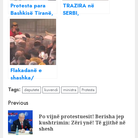
Protesta para
TRAZIRA në
Bashkisë Tiranë,
SERBI,
protestuesit
protestuesit
hedhin molotov
tentojnë të hyjnë
drejt godinës,
në Kuvend!
tentojnë të hyjnë
me forcë (FOTO)
Flakadanë e
shashka/
Protestuesit
Tags:
deputete
kuvendi
ministra
Protesta
tentojnë të hyjnë
në Parlament, ja
Continue
Previous
çfarë po ndodh
Reading
në protestën e
Po vijnë protestuesit! Berisha jep
Pre
opozitë
kushtrimin: Zëri ynë! Të gjithë në
pos
shesh