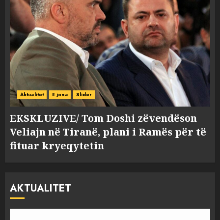
Aktualitet
E jona
Slider
EKSKLUZIVE/ Tom Doshi zëvendëson
Veliajn në Tiranë, plani i Ramës për të
fituar kryeqytetin
AKTUALITET