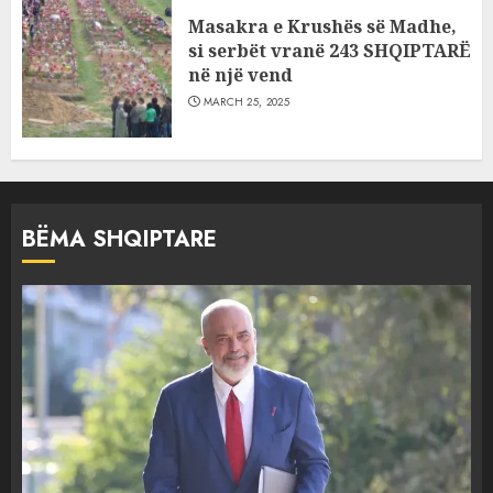
Masakra e Krushës së Madhe,
si serbët vranë 243 SHQIPTARË
në një vend
MARCH 25, 2025
BËMA SHQIPTARE