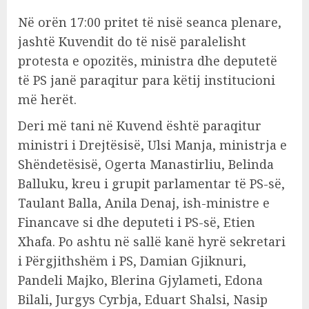
Në orën 17:00 pritet të nisë seanca plenare,
jashtë Kuvendit do të nisë paralelisht
protesta e opozitës, ministra dhe deputetë
të PS janë paraqitur para këtij institucioni
më herët.
Deri më tani në Kuvend është paraqitur
ministri i Drejtësisë, Ulsi Manja, ministrja e
Shëndetësisë, Ogerta Manastirliu, Belinda
Balluku, kreu i grupit parlamentar të PS-së,
Taulant Balla, Anila Denaj, ish-ministre e
Financave si dhe deputeti i PS-së, Etien
Xhafa. Po ashtu në sallë kanë hyrë sekretari
i Përgjithshëm i PS, Damian Gjiknuri,
Pandeli Majko, Blerina Gjylameti, Edona
Bilali, Jurgys Cyrbja, Eduart Shalsi, Nasip