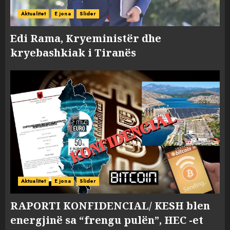
Aktualitet
E jona
Slider
Edi Rama, Kryeministër dhe
kryebashkiak i Tiranës
Aktualitet
E jona
Slider
RAPORTI KONFIDENCIAL/ KESH blen
energjinë sa “frengu pulën”, HEC -et