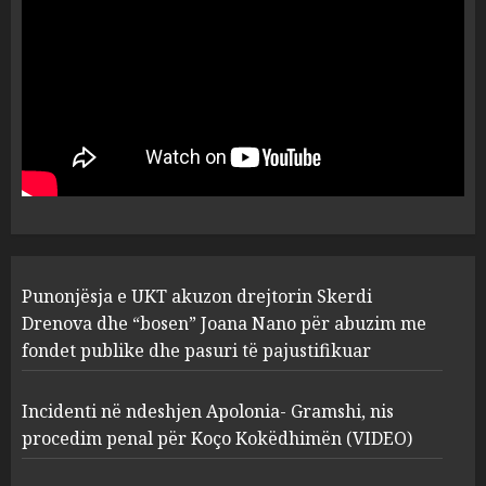
flet për PERSONAT që e
plagosën!
5
MARCH 25, 2025
Punonjësja e UKT akuzon
drejtorin Skerdi Drenova dhe
“bosen” Joana Nano për
abuzim me fondet publike dhe
pasuri të pajustifikuar
1
JULY 24, 2025
Incidenti në ndeshjen
Punonjësja e UKT akuzon drejtorin Skerdi
Apolonia- Gramshi, nis
procedim penal për Koço
Drenova dhe “bosen” Joana Nano për abuzim me
Kokëdhimën (VIDEO)
fondet publike dhe pasuri të pajustifikuar
2
MARCH 27, 2025
Incidenti në ndeshjen Apolonia- Gramshi, nis
procedim penal për Koço Kokëdhimën (VIDEO)
FOTO/ Persona të maskuar
sulmuan “One Albania”,