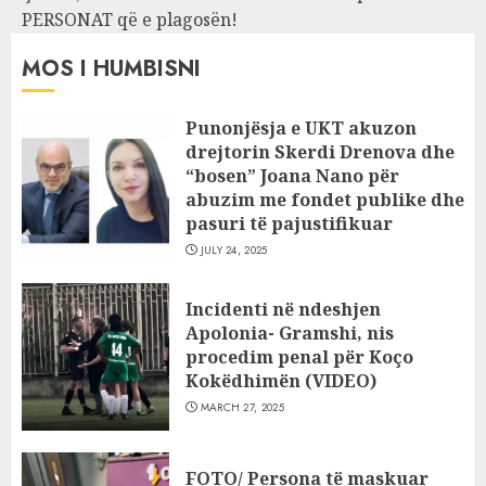
PERSONAT që e plagosën!
MOS I HUMBISNI
Punonjësja e UKT akuzon
drejtorin Skerdi Drenova dhe
“bosen” Joana Nano për
abuzim me fondet publike dhe
pasuri të pajustifikuar
JULY 24, 2025
Incidenti në ndeshjen
Apolonia- Gramshi, nis
procedim penal për Koço
Kokëdhimën (VIDEO)
MARCH 27, 2025
FOTO/ Persona të maskuar