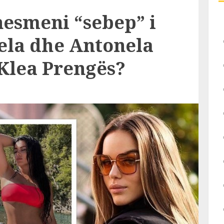
nesmeni “sebep” i
iela dhe Antonela
 Klea Prengës?