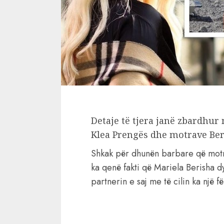
Detaje të tjera janë zbardhur
Klea Prengës dhe motrave Ber
Shkak për dhunën barbare që motra
ka qenë fakti që Mariela Berisha d
partnerin e saj me të cilin ka një f