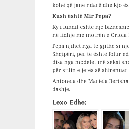
kohë që janë ndarë dhe kjo ësh
Kush është Mir Pepa?
Ky i fundit është një biznesm
në lidhje me motrën e Oriola 
Pepa njihet nga të gjithë si n
Shqipëri, për të është folur 
disa nga modelet më seksi shq
për stilin e jetës së shfrenuar
Antonela dhe Mariela Berisha
dashje.
Lexo Edhe: