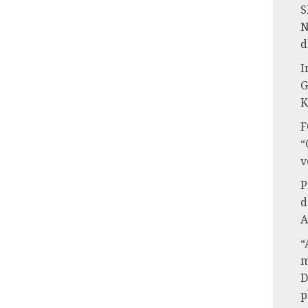
S
N
d
I
G
K
F
“
v
P
d
A
“
m
D
p