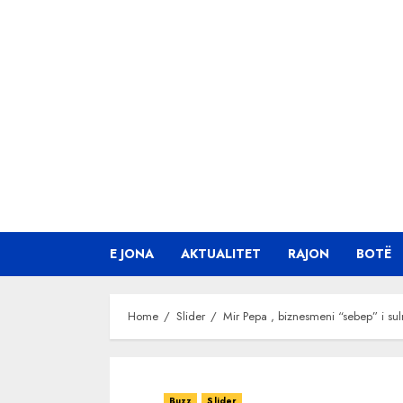
Skip
to
content
E JONA
AKTUALITET
RAJON
BOTË
Home
Slider
Mir Pepa , biznesmeni “sebep” i su
Buzz
Slider