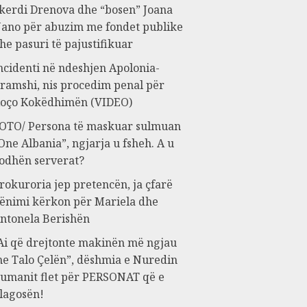
kerdi Drenova dhe “bosen” Joana
ano për abuzim me fondet publike
he pasuri të pajustifikuar
ncidenti në ndeshjen Apolonia-
ramshi, nis procedim penal për
oço Kokëdhimën (VIDEO)
OTO/ Persona të maskuar sulmuan
One Albania”, ngjarja u fsheh. A u
odhën serverat?
rokuroria jep pretencën, ja çfarë
ënimi kërkon për Mariela dhe
ntonela Berishën
Ai që drejtonte makinën më ngjau
e Talo Çelën”, dëshmia e Nuredin
umanit flet për PERSONAT që e
lagosën!