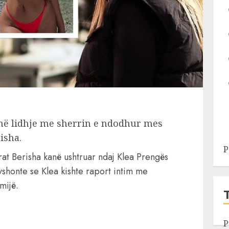
 në lidhje me sherrin e ndodhur mes
isha.
P
t Berisha kanë ushtruar ndaj Klea Prengës
yshonte se Klea kishte raport intim me
ëmijë.
P