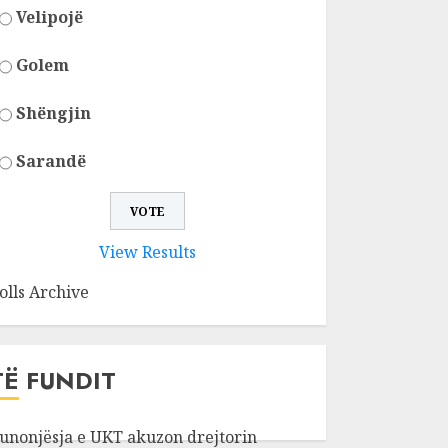
Velipojë
Golem
Shëngjin
Sarandë
View Results
olls Archive
TË FUNDIT
unonjësja e UKT akuzon drejtorin