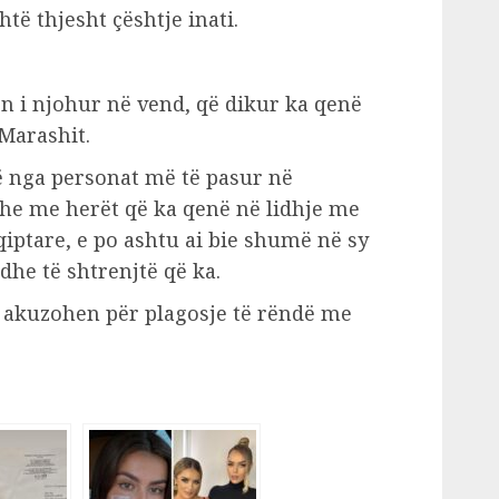
të thjesht çështje inati.
en i njohur në vend, që dikur ka qenë
Marashit.
jë nga personat më të pasur në
edhe me herët që ka qenë në lidhje me
iptare, e po ashtu ai bie shumë në sy
 dhe të shtrenjtë që ka.
 akuzohen për plagosje të rëndë me