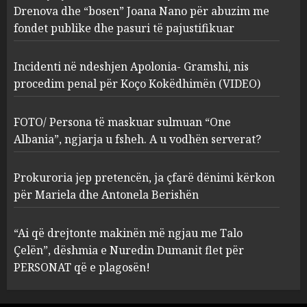
procedim penal për Koço
Drenova dhe “bosen” Joana Nano për abuzim me
Kokëdhimën (VIDEO)
fondet publike dhe pasuri të pajustifikuar
2
MARCH 27, 2025
Incidenti në ndeshjen Apolonia- Gramshi, nis
procedim penal për Koço Kokëdhimën (VIDEO)
FOTO/ Persona të maskuar
sulmuan “One Albania”,
ngjarja u fsheh. A u vodhën
FOTO/ Persona të maskuar sulmuan “One
serverat?
Albania”, ngjarja u fsheh. A u vodhën serverat?
3
MARCH 25, 2025
Prokuroria jep pretencën, ja çfarë dënimi kërkon
Prokuroria jep pretencën, ja
për Mariela dhe Antonela Berishën
çfarë dënimi kërkon për
Mariela dhe Antonela
“Ai që drejtonte makinën më ngjau me Talo
Berishën
Çelën”, dëshmia e Nuredin Dumanit flet për
4
MARCH 25, 2025
PERSONAT që e plagosën!
“Ai që drejtonte makinën më