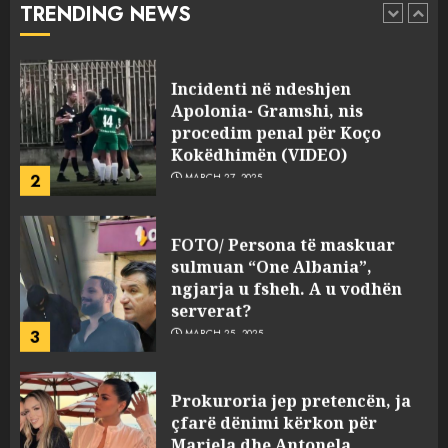
TRENDING NEWS
pasuri të pajustifikuar
1
JULY 24, 2025
Incidenti në ndeshjen
Apolonia- Gramshi, nis
procedim penal për Koço
Kokëdhimën (VIDEO)
2
MARCH 27, 2025
FOTO/ Persona të maskuar
sulmuan “One Albania”,
ngjarja u fsheh. A u vodhën
serverat?
3
MARCH 25, 2025
Prokuroria jep pretencën, ja
çfarë dënimi kërkon për
Mariela dhe Antonela