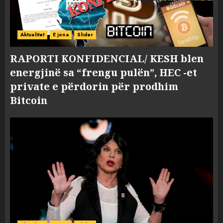
Aktualitet
E jona
Slider
RAPORTI KONFIDENCIAL/ KESH blen
energjinë sa “frengu pulën”, HEC -et
private e përdorin për prodhim
Bitcoin