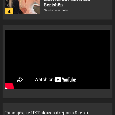
Berishën
4
MARCH 25, 2025
“Ai që drejtonte makinën më
ngjau me Talo Çelën”,
dëshmia e Nuredin Dumanit
flet për PERSONAT që e
plagosën!
5
MARCH 25, 2025
Punonjësja e UKT akuzon
drejtorin Skerdi Drenova dhe
“bosen” Joana Nano për
abuzim me fondet publike dhe
pasuri të pajustifikuar
1
JULY 24, 2025
Incidenti në ndeshjen
Punonjësja e UKT akuzon drejtorin Skerdi
Apolonia- Gramshi, nis