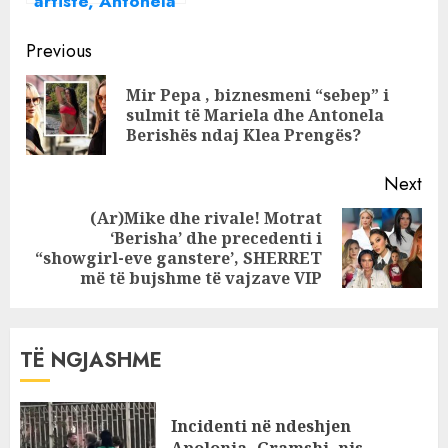
artiste, Antonela
Berisha i
Continue
përgjigjet Big
Previous
Mamës: Je tip vari
Reading
Mir Pepa , biznesmeni “sebep” i
l*shtë
Pre
sulmit të Mariela dhe Antonela
pos
Berishës ndaj Klea Prengës?
Next
(Ar)Mike dhe rivale! Motrat
‘Berisha’ dhe precedenti i
Next
“showgirl-eve ganstere’, SHERRET
post:
më të bujshme të vajzave VIP
TË NGJASHME
Incidenti në ndeshjen