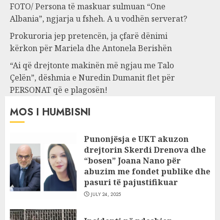
FOTO/ Persona të maskuar sulmuan “One
Albania”, ngjarja u fsheh. A u vodhën serverat?
Prokuroria jep pretencën, ja çfarë dënimi
kërkon për Mariela dhe Antonela Berishën
“Ai që drejtonte makinën më ngjau me Talo
Çelën”, dëshmia e Nuredin Dumanit flet për
PERSONAT që e plagosën!
MOS I HUMBISNI
Punonjësja e UKT akuzon
drejtorin Skerdi Drenova dhe
“bosen” Joana Nano për
abuzim me fondet publike dhe
pasuri të pajustifikuar
JULY 24, 2025