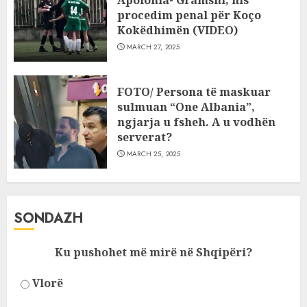
Apolonia- Gramshi, nis
procedim penal për Koço
Kokëdhimën (VIDEO)
MARCH 27, 2025
FOTO/ Persona të maskuar
sulmuan “One Albania”,
ngjarja u fsheh. A u vodhën
serverat?
MARCH 25, 2025
SONDAZH
Ku pushohet më mirë në Shqipëri?
Vlorë