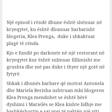
Një episod i rëndë dhune është shënuar në
kryeqytet, ku është dhunuar barbarisht
blogeria, Klea Prenga, duke i shkaktuar
plagë të rënda.
Kjo e fundit po darkonte në një restorant në
kryeqytet kur është sulmuar fillimisht me
grushta dhe më pas duke i thyer një gotë në
fytyrë.
Shkak i dhunës barbare që motrat Antonela
dhe Mariela Berisha ushtruan mbi blogeren
Klea Prenga mendohet se është bërë
dyshimi i Marielës se Klea kishte lidhje me
bashkëshortin e saj prej të paktën një viti.