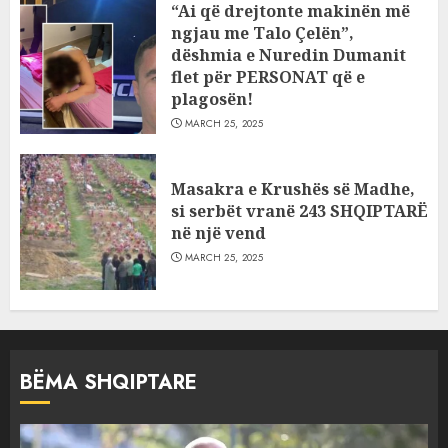
“Ai që drejtonte makinën më
ngjau me Talo Çelën”,
dëshmia e Nuredin Dumanit
flet për PERSONAT që e
plagosën!
MARCH 25, 2025
Masakra e Krushës së Madhe,
si serbët vranë 243 SHQIPTARË
në një vend
MARCH 25, 2025
BËMA SHQIPTARE