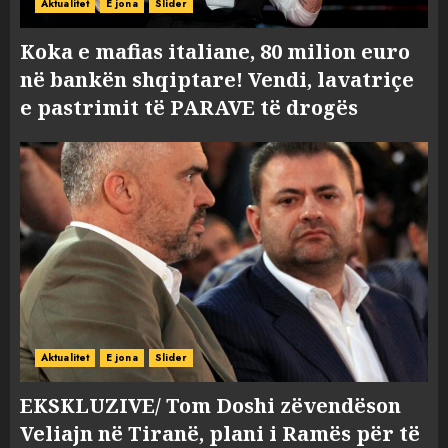
Aktualitet
E jona
Slider
Koka e mafias italiane, 80 milion euro
në bankën shqiptare! Vendi, lavatriçe
e pastrimit të PARAVE të drogës
Aktualitet
E jona
Slider
EKSKLUZIVE/ Tom Doshi zëvendëson
Veliajn në Tiranë, plani i Ramës për të