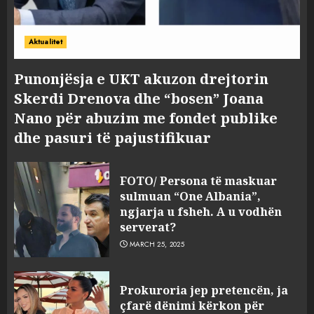
Aktualitet
Punonjësja e UKT akuzon drejtorin
Skerdi Drenova dhe “bosen” Joana
Nano për abuzim me fondet publike
dhe pasuri të pajustifikuar
FOTO/ Persona të maskuar
sulmuan “One Albania”,
ngjarja u fsheh. A u vodhën
serverat?
MARCH 25, 2025
Prokuroria jep pretencën, ja
çfarë dënimi kërkon për