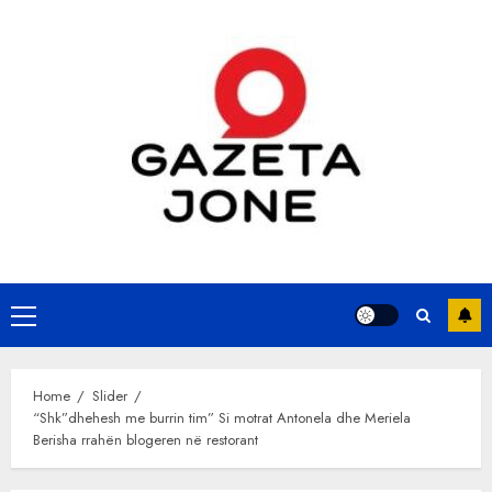
Skip
to
content
Primary
Menu
Home
Slider
“Shk”dhehesh me burrin tim” Si motrat Antonela dhe Meriela
Berisha rrahën blogeren në restorant