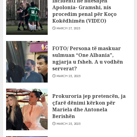
Incidenti në ndeshjen
Apolonia- Gramshi, nis
procedim penal për Koço
Kokëdhimën (VIDEO)
MARCH 27, 2025
FOTO/ Persona të maskuar
sulmuan “One Albania”,
ngjarja u fsheh. A u vodhën
serverat?
MARCH 25, 2025
Prokuroria jep pretencën, ja
çfarë dënimi kërkon për
Mariela dhe Antonela
Berishën
MARCH 25, 2025