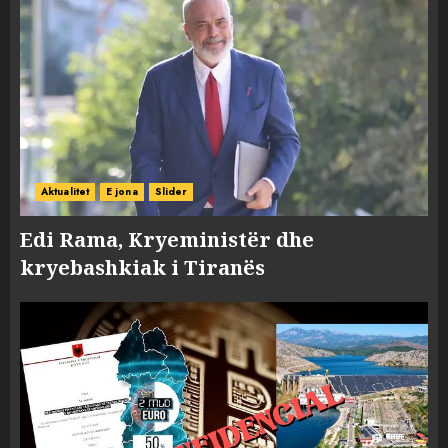
Aktualitet
E jona
Slider
Edi Rama, Kryeministër dhe
kryebashkiak i Tiranës