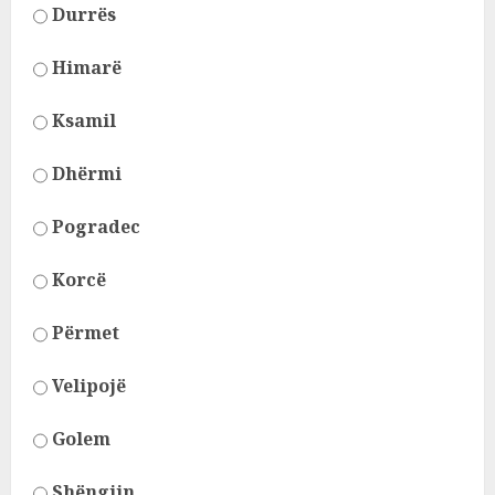
Durrës
Himarë
Ksamil
Dhërmi
Pogradec
Korcë
Përmet
Velipojë
Golem
Shëngjin