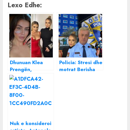
Lexo Edhe:
Dhunuan Klea
Policia: Stresi dhe
Prengën,
motrat Berisha
vetëdorëzohen
do arrestohen
në polici motrat
Antonela dhe
Marinela Berisha
Nuk e konsideroi