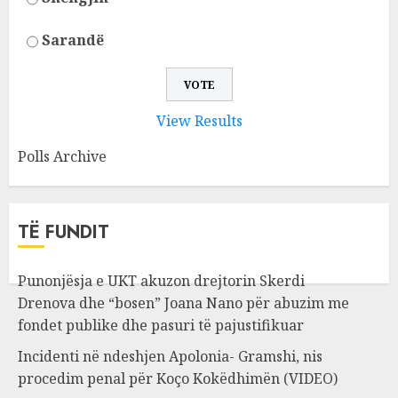
Sarandë
View Results
Polls Archive
TË FUNDIT
Punonjësja e UKT akuzon drejtorin Skerdi
Drenova dhe “bosen” Joana Nano për abuzim me
fondet publike dhe pasuri të pajustifikuar
Incidenti në ndeshjen Apolonia- Gramshi, nis
procedim penal për Koço Kokëdhimën (VIDEO)