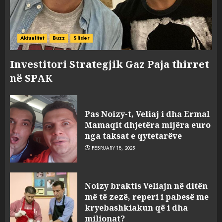
Aktualitet
Buzz
Slider
Investitori Strategjik Gaz Paja thirret
në SPAK
Pas Noizy-t, Veliaj i dha Ermal
Mamaqit dhjetëra mijëra euro
nga taksat e qytetarëve
FEBRUARY 18, 2025
FOTO/ Persona të maskuar
Noizy braktis Veliajn në ditën
sulmuan “One Albania”,
më të zezë, reperi i pabesë me
ngjarja u fsheh. A u vodhën
kryebashkiakun që i dha
serverat?
milionat?
MARCH 25, 2025