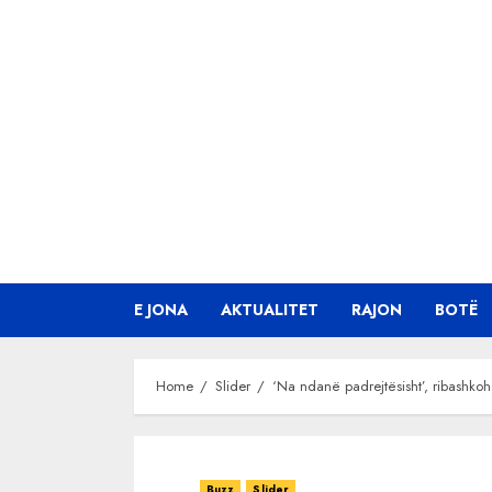
Skip
to
content
E JONA
AKTUALITET
RAJON
BOTË
Home
Slider
‘Na ndanë padrejtësisht’, ribashkohe
Buzz
Slider