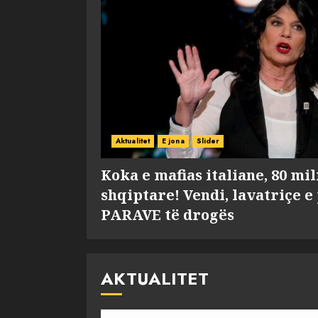
Aktualitet
E jona
Slider
Koka e mafias italiane, 80 mi
shqiptare! Vendi, lavatriçe e
PARAVE të drogës
AKTUALITET