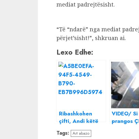
mediat padrejtësisht.
“Të “ndarë” nga mediat padrejt
përjet’sisht!”, shkruan ai.
Lexo Edhe:
Ribashkohen
VIDEO/ Si
çifti, Andi këtë
prangos Ç
surprizë i bënë
shqiptar n
Tags:
Art abazo
Melisës
Athinë!