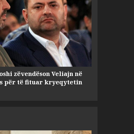
shi zëvendëson Veliajn në
s për të fituar kryeqytetin