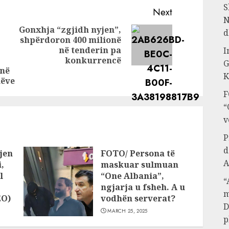
showbizzit
S
Next
shqiptar
N
Gonxhja “zgjidh nyjen”,
d
shpërdoron 400 milionë
Next
në tenderin pa
I
Previous
post:
konkurrencë
G
post:
jnë
K
këve
F
“
v
P
d
jen
FOTO/ Persona të
A
,
maskuar sulmuan
l
“One Albania”,
“
ngjarja u fsheh. A u
m
EO)
vodhën serverat?
D
MARCH 25, 2025
p