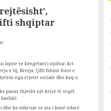
ejtësisht’,
fti shqiptar
n lajme se këngëtari i njohur Art
a e tij, Rrezja. Çifti fshinë fotot e
jetrin nga rrjetet sociale dhe kaq u
a pasur thjesht një krizë të vogël
e bashkë.
n dhe ka shkruar se ata i kanë ndarë