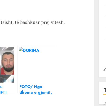
sisht, të bashkuar prej vitesh,
P
 u
FOTO/ Nga
IFTI
dhoma e gjumit,
ë
konfirmohet çifti
më i ri i
P