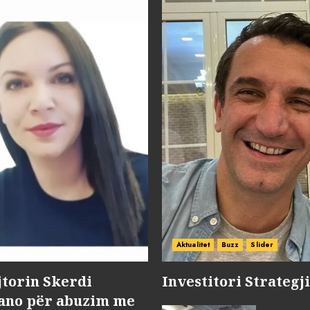
Aktualitet
Buzz
Slider
jtorin Skerdi
Investitori Strategj
Nano për abuzim me