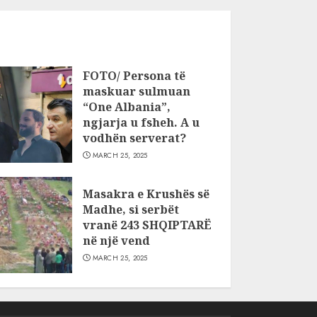
FOTO/ Persona të
maskuar sulmuan
“One Albania”,
ngjarja u fsheh. A u
vodhën serverat?
MARCH 25, 2025
Masakra e Krushës së
Madhe, si serbët
vranë 243 SHQIPTARË
në një vend
MARCH 25, 2025