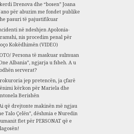
kerdi Drenova dhe “bosen” Joana
ano për abuzim me fondet publike
he pasuri të pajustifikuar
ncidenti në ndeshjen Apolonia-
ramshi, nis procedim penal për
oço Kokëdhimën (VIDEO)
OTO/ Persona të maskuar sulmuan
One Albania”, ngjarja u fsheh. A u
odhën serverat?
rokuroria jep pretencën, ja çfarë
ënimi kërkon për Mariela dhe
ntonela Berishën
Ai që drejtonte makinën më ngjau
e Talo Çelën”, dëshmia e Nuredin
umanit flet për PERSONAT që e
lagosën!