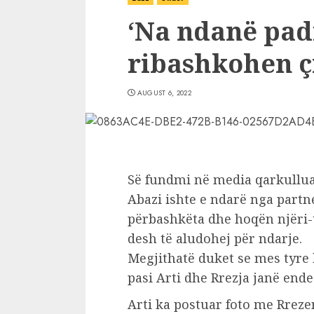
‘Na ndanë padr
ribashkohen çi
AUGUST 6, 2022
Së fundmi në media qarkullua
Abazi ishte e ndarë nga partnerj
përbashkëta dhe hoqën njëri-t
desh të aludohej për ndarje.
Megjithatë duket se mes tyre k
pasi Arti dhe Rrezja janë end
Arti ka postuar foto me Rreze