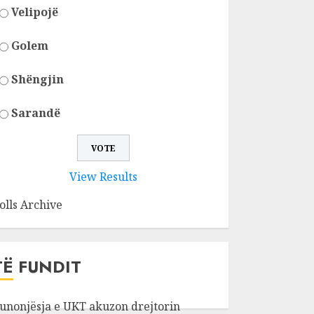
Velipojë
Golem
Shëngjin
Sarandë
View Results
olls Archive
TË FUNDIT
unonjësja e UKT akuzon drejtorin