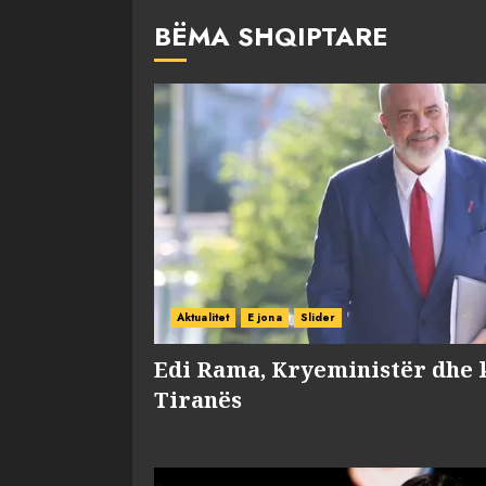
BËMA SHQIPTARE
Aktualitet
E jona
Slider
Edi Rama, Kryeministër dhe 
Tiranës