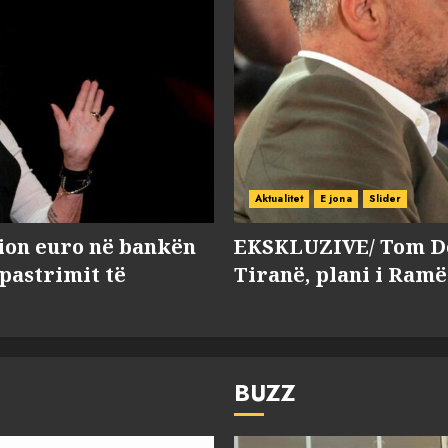
Aktualitet
E jona
Slider
lion euro në bankën
EKSKLUZIVE/ Tom Do
 pastrimit të
Tiranë, plani i Ramë
BUZZ