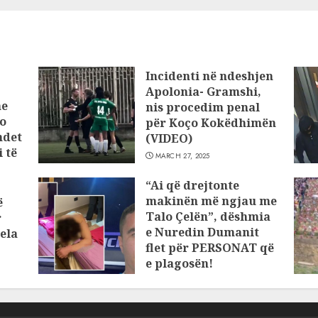
Incidenti në ndeshjen
Apolonia- Gramshi,
he
nis procedim penal
o
për Koço Kokëdhimën
ndet
(VIDEO)
 të
MARCH 27, 2025
“Ai që drejtonte
makinën më ngjau me
ë
Talo Çelën”, dëshmia
r
e Nuredin Dumanit
ela
flet për PERSONAT që
e plagosën!
MARCH 25, 2025