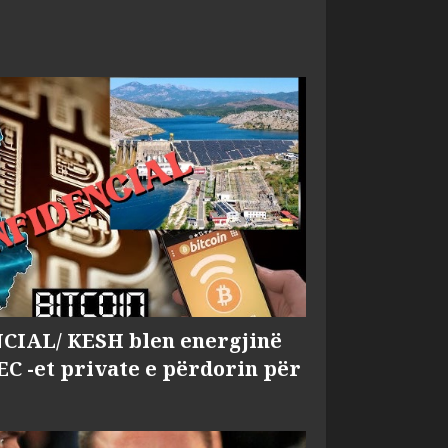
IAL/ KESH blen energjinë
EC -et private e përdorin për