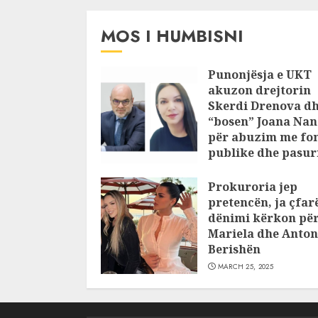
MOS I HUMBISNI
Punonjësja e UKT
akuzon drejtorin
Skerdi Drenova d
“bosen” Joana Nan
për abuzim me fo
publike dhe pasuri
pajustifikuar
Prokuroria jep
JULY 24, 2025
pretencën, ja çfar
dënimi kërkon pë
Mariela dhe Anton
Berishën
MARCH 25, 2025