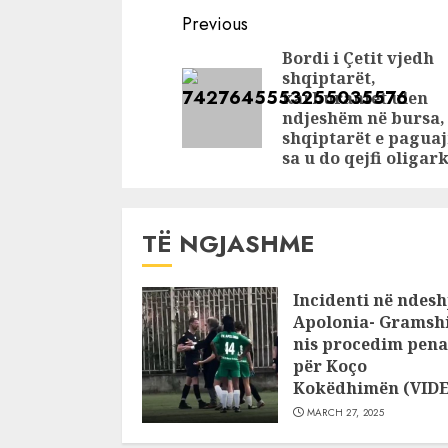
Continue
Previous
Reading
Bordi i Çetit vjedh
shqiptarët,
karburantet ulen
ndjeshëm në bursa,
shqiptarët e pagua
sa u do qejfi oligar
TË NGJASHME
Incidenti në ndesh
Apolonia- Gramshi
nis procedim pena
për Koço
Kokëdhimën (VID
MARCH 27, 2025