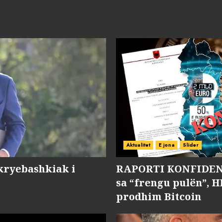
Aktualitet
E jona
Slider
kryebashkiak i
RAPORTI KONFIDENC
sa “frengu pulën”, H
prodhim Bitcoin