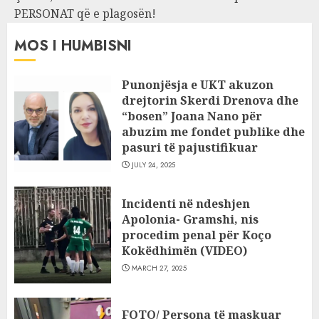
PERSONAT që e plagosën!
MOS I HUMBISNI
Punonjësja e UKT akuzon
drejtorin Skerdi Drenova dhe
“bosen” Joana Nano për
abuzim me fondet publike dhe
pasuri të pajustifikuar
JULY 24, 2025
Incidenti në ndeshjen
Apolonia- Gramshi, nis
procedim penal për Koço
Kokëdhimën (VIDEO)
MARCH 27, 2025
FOTO/ Persona të maskuar