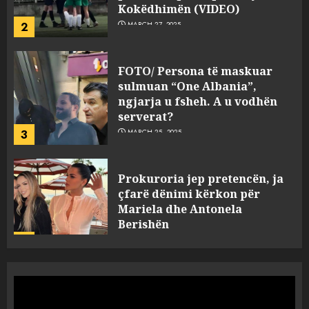
2
MARCH 27, 2025
FOTO/ Persona të maskuar
sulmuan “One Albania”,
ngjarja u fsheh. A u vodhën
serverat?
3
MARCH 25, 2025
Prokuroria jep pretencën, ja
çfarë dënimi kërkon për
Mariela dhe Antonela
Berishën
4
MARCH 25, 2025
“Ai që drejtonte makinën më
ngjau me Talo Çelën”,
dëshmia e Nuredin Dumanit