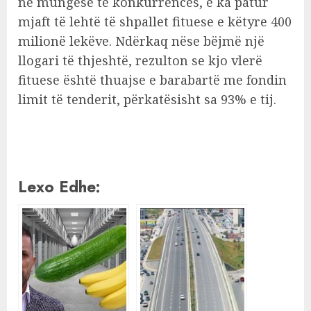
në mungesë të konkurrencës, e ka patur
mjaft të lehtë të shpallet fituese e këtyre 400
milionë lekëve. Ndërkaq nëse bëjmë një
llogari të thjeshtë, rezulton se kjo vlerë
fituese është thuajse e barabartë me fondin
limit të tenderit, përkatësisht sa 93% e tij.
Lexo Edhe: