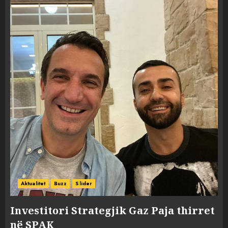
Aktualitet
Buzz
Slider
Investitori Strategjik Gaz Paja thirret
në SPAK