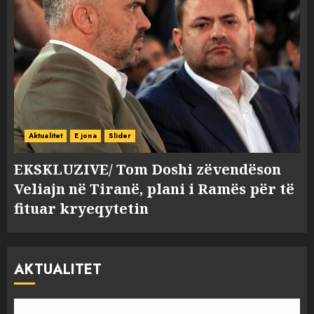
Aktualitet
E jona
Slider
EKSKLUZIVE/ Tom Doshi zëvendëson
Veliajn në Tiranë, plani i Ramës për të
fituar kryeqytetin
AKTUALITET