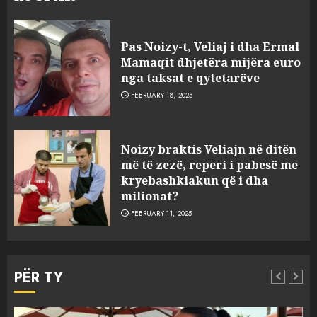
Pas Noizy-t, Veliaj i dha Ermal
Mamaqit dhjetëra mijëra euro
nga taksat e qytetarëve
FEBRUARY 18, 2025
FOTO/ Persona të maskuar
Noizy braktis Veliajn në ditën
sulmuan “One Albania”,
më të zezë, reperi i pabesë me
ngjarja u fsheh. A u vodhën
kryebashkiakun që i dha
serverat?
milionat?
3
MARCH 25, 2025
FEBRUARY 11, 2025
Prokuroria jep pretencën, ja
çfarë dënimi kërkon për
PËR TY
Mariela dhe Antonela
Berishën
4
MARCH 25, 2025