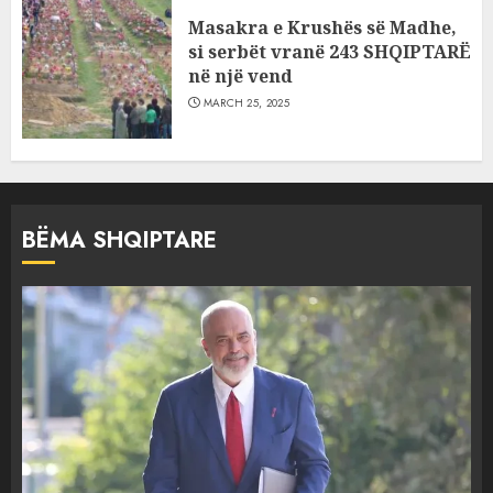
Masakra e Krushës së Madhe,
si serbët vranë 243 SHQIPTARË
në një vend
MARCH 25, 2025
BËMA SHQIPTARE