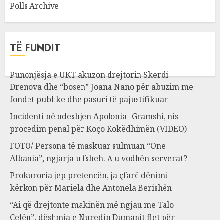
Polls Archive
TË FUNDIT
Punonjësja e UKT akuzon drejtorin Skerdi
Drenova dhe “bosen” Joana Nano për abuzim me
fondet publike dhe pasuri të pajustifikuar
Incidenti në ndeshjen Apolonia- Gramshi, nis
procedim penal për Koço Kokëdhimën (VIDEO)
FOTO/ Persona të maskuar sulmuan “One
Albania”, ngjarja u fsheh. A u vodhën serverat?
Prokuroria jep pretencën, ja çfarë dënimi
kërkon për Mariela dhe Antonela Berishën
“Ai që drejtonte makinën më ngjau me Talo
Çelën”, dëshmia e Nuredin Dumanit flet për