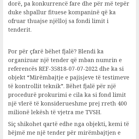
dorë, pa konkurrencë fare dhe për më tepër
duke shpallur fituese kompaninë që ka
ofruar thuajse njëlloj sa fondi limit i
tenderit.
Por për çfarë bëhet fjalë? Blendi ka
organizuar një tender që mban numrin e
referencës REF-35818-07-07-2022 dhe ka si
objekt “Mirëmbajtje e pajisjeve të testimeve
të kontrollit teknik”. Bëhet fjalë për një
procedurë prokurimi e cila ka si fond limit
një vlerë të konsiderueshme prej rreth 400
milionë lekësh të vjetra me TVSH.
Siç shikohet qartë edhe nga objekti, kemi të
bëjmë me një tender për mirëmbajtjen e