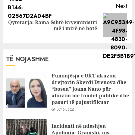
Next
Qytetarja: Rama është kryeministri
Next
më i mirë në botë
post:
TË NGJASHME
Punonjësja e UKT akuzon
drejtorin Skerdi Drenova dhe
“bosen” Joana Nano për
abuzim me fondet publike dhe
pasuri të pajustifikuar
JULY 24, 2025
Incidenti në ndeshjen
Apolonia- Gramshi, nis