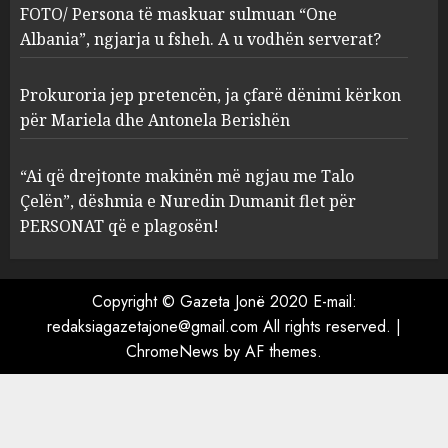
ngjarja u fsheh. A u vodhën
FOTO/ Persona të maskuar sulmuan “One
serverat?
Albania”, ngjarja u fsheh. A u vodhën serverat?
3
MARCH 25, 2025
Prokuroria jep pretencën, ja çfarë dënimi kërkon
Prokuroria jep pretencën, ja
për Mariela dhe Antonela Berishën
çfarë dënimi kërkon për
Mariela dhe Antonela
“Ai që drejtonte makinën më ngjau me Talo
Berishën
Çelën”, dëshmia e Nuredin Dumanit flet për
4
MARCH 25, 2025
PERSONAT që e plagosën!
“Ai që drejtonte makinën më
ngjau me Talo Çelën”,
Copyright © Gazeta Jonë 2020 E-mail:
dëshmia e Nuredin Dumanit
redaksiagazetajone@gmail.com
All rights reserved.
|
flet për PERSONAT që e
ChromeNews
by AF themes.
plagosën!
5
MARCH 25, 2025