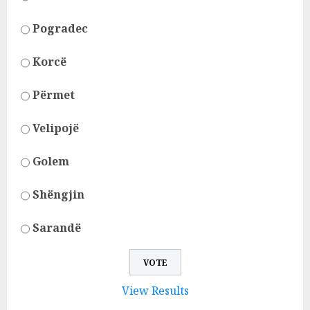
Pogradec
Korcë
Përmet
Velipojë
Golem
Shëngjin
Sarandë
View Results