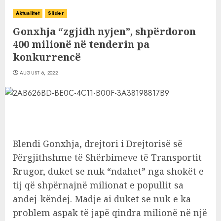
Aktualitet
Slider
Gonxhja “zgjidh nyjen”, shpërdoron
400 milionë në tenderin pa
konkurrencë
AUGUST 6, 2022
Blendi Gonxhja, drejtori i Drejtorisë së
Përgjithshme të Shërbimeve të Transportit
Rrugor, duket se nuk “ndahet” nga shokët e
tij që shpërnajnë milionat e popullit sa
andej-këndej. Madje ai duket se nuk e ka
problem aspak të japë qindra milionë në një