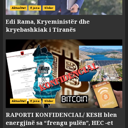
Aktualitet
E jona
Slider
Edi Rama, Kryeministër dhe
kryebashkiak i Tiranës
Aktualitet
E jona
Slider
RAPORTI KONFIDENCIAL/ KESH blen
energjinë sa “frengu pulën”, HEC -et