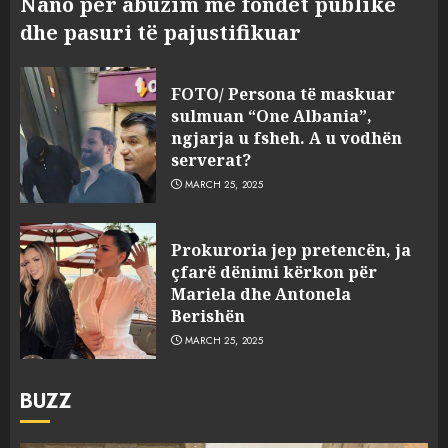
Nano për abuzim me fondet publike
dhe pasuri të pajustifikuar
FOTO/ Persona të maskuar
sulmuan “One Albania”,
ngjarja u fsheh. A u vodhën
serverat?
MARCH 25, 2025
Prokuroria jep pretencën, ja
çfarë dënimi kërkon për
Mariela dhe Antonela
Berishën
MARCH 25, 2025
BUZZ