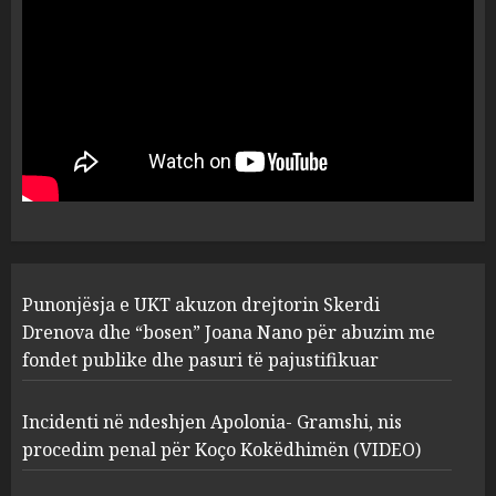
flet për PERSONAT që e
plagosën!
5
MARCH 25, 2025
Punonjësja e UKT akuzon
drejtorin Skerdi Drenova dhe
“bosen” Joana Nano për
abuzim me fondet publike dhe
pasuri të pajustifikuar
1
JULY 24, 2025
Incidenti në ndeshjen
Punonjësja e UKT akuzon drejtorin Skerdi
Apolonia- Gramshi, nis
procedim penal për Koço
Drenova dhe “bosen” Joana Nano për abuzim me
Kokëdhimën (VIDEO)
fondet publike dhe pasuri të pajustifikuar
2
MARCH 27, 2025
Incidenti në ndeshjen Apolonia- Gramshi, nis
procedim penal për Koço Kokëdhimën (VIDEO)
FOTO/ Persona të maskuar
sulmuan “One Albania”,