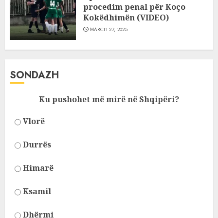
procedim penal për Koço
Kokëdhimën (VIDEO)
MARCH 27, 2025
SONDAZH
Ku pushohet më mirë në Shqipëri?
Vlorë
Durrës
Himarë
Ksamil
Dhërmi