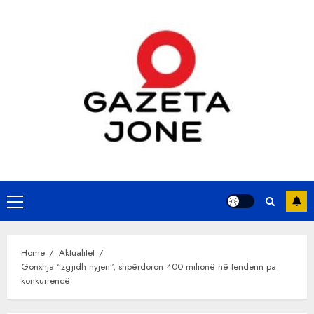
Skip
to
content
Primary
Menu
Home
Aktualitet
Gonxhja “zgjidh nyjen”, shpërdoron 400 milionë në tenderin pa
konkurrencë