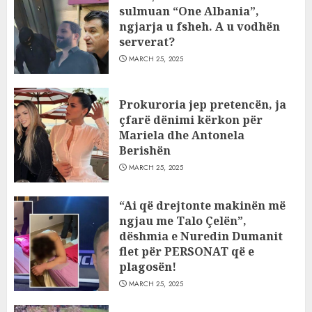
sulmuan “One Albania”,
ngjarja u fsheh. A u vodhën
serverat?
MARCH 25, 2025
Prokuroria jep pretencën, ja
çfarë dënimi kërkon për
Mariela dhe Antonela
Berishën
MARCH 25, 2025
“Ai që drejtonte makinën më
ngjau me Talo Çelën”,
dëshmia e Nuredin Dumanit
flet për PERSONAT që e
plagosën!
MARCH 25, 2025