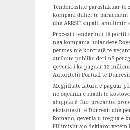
Tenderi ishte parashikuar të z
kompani duhet të paraqisnin o
dhe ARRSH shpalli anullimin e 
Procesi i tenderimit të porti
nga kompania holandeze Roya
përmes një kontratë të veçan
atribute publike deri në përzg
qeveria i ka paguar 12 milio
Autoritetit Portual të Durrësit
Megjithatë fatura e paguar pë
në oqeanin e madh të kostove 
shqiptarë. Kur prezantoi proj
ekzistuesit të Durrësit dhe pë
Romano, qeveria u tregua e ku
Fillimisht ajo deklaroi vetëm 