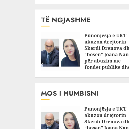
lidhjen e Porto
Romanos me
rrjetin TENT
TË NGJASHME
Punonjësja e UKT
akuzon drejtorin
Skerdi Drenova d
“bosen” Joana Nan
për abuzim me
fondet publike dh
pasuri të
pajustifikuar
JULY 24, 2025
MOS I HUMBISNI
Punonjësja e UKT
akuzon drejtorin
Skerdi Drenova d
“bosen” Joana Nan