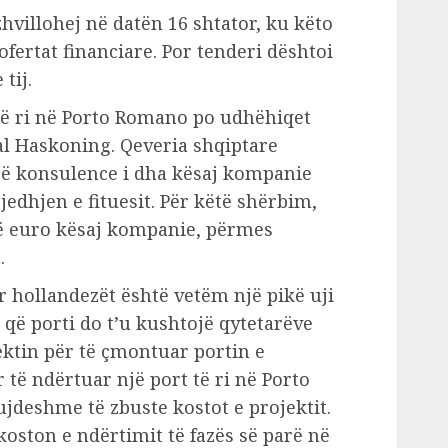
hvillohej në datën 16 shtator, ku këto
fertat financiare. Por tenderi dështoi
tij.
t të ri në Porto Romano po udhëhiqet
l Haskoning. Qeveria shqiptare
të konsulence i dha kësaj kompanie
jedhjen e fituesit. Për këtë shërbim,
në euro kësaj kompanie, përmes
.
r hollandezët është vetëm një pikë uji
që porti do t’u kushtojë qytetarëve
ektin për të çmontuar portin e
r të ndërtuar një port të ri në Porto
jdeshme të zbuste kostot e projektit.
koston e ndërtimit të fazës së parë në