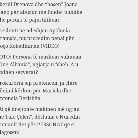
kerdi Drenova dhe “bosen” Joana
ano për abuzim me fondet publike
he pasuri të pajustifikuar
ncidenti në ndeshjen Apolonia-
ramshi, nis procedim penal për
oço Kokëdhimën (VIDEO)
OTO/ Persona të maskuar sulmuan
One Albania”, ngjarja u fsheh. A u
odhën serverat?
rokuroria jep pretencën, ja çfarë
ënimi kërkon për Mariela dhe
ntonela Berishën
Ai që drejtonte makinën më ngjau
e Talo Çelën”, dëshmia e Nuredin
umanit flet për PERSONAT që e
lagosën!