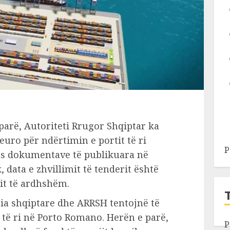
parë, Autoriteti Rrugor Shqiptar ka
euro për ndërtimin e portit të ri
P
as dokumentave të publikuara në
 data e zhvillimit të tenderit është
tit të ardhshëm.
ria shqiptare dhe ARRSH tentojnë të
 të ri në Porto Romano. Herën e parë,
P