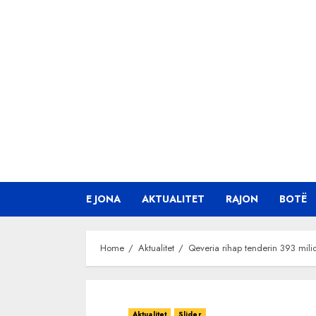
Skip
to
content
E JONA
AKTUALITET
RAJON
BOTË
Home
Aktualitet
Qeveria rihap tenderin 393 mili
Aktualitet
Slider