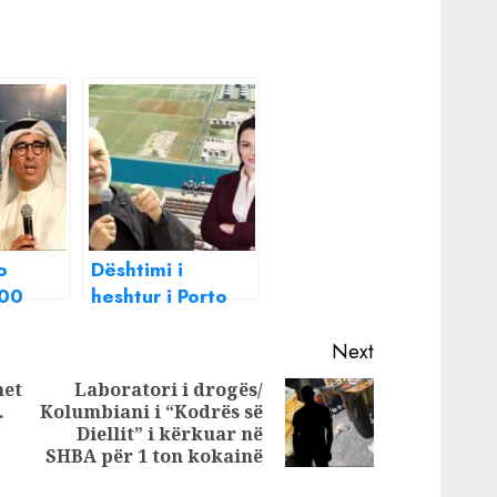
o
Dështimi i
400
heshtur i Porto
ro për
Romanos
 të
Next
sepse të
het
Laboratori i drogës/
ali
.
Kolumbiani i “Kodrës së
Next
Previous
Diellit” i kërkuar në
post:
post:
SHBA për 1 ton kokainë