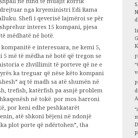
shpall në fund të muajit korrik
S
 drejtuar nga kryeministri Edi Rama
N
alluku. Shefi i qeverisë lajmëroi se për
d
 shprehur interes 15 kompani, pjesa
I
 të mëdhatë në botë.
G
K
kompanitë e interesuara, ne kemi 5,
si 5 më të mëdha në botë që tregon se
F
historia e zhvillimit të porteve që ne e
“
v
yrës ka treguar që nëse këto kompani
ërshesh” aq të madh sa atë shumën në
P
ish, trefish, katërfish pa asnjë problem
d
A
shkaqenësh në tokë. por mos harroni
ë, por keni edhe peshkatarët
“
enin, atë shkoni bëjeni në ndonjë
m
 ka plot porte që ndërtohen”, tha
D
p