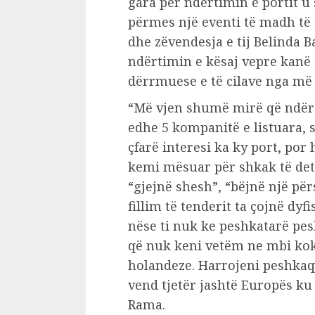
gara për ndërtimin e portit u 
përmes një eventi të madh të
dhe zëvendesja e tij Belinda B
ndërtimin e kësaj vepre kanë
dërrmuese e të cilave nga më
“Më vjen shumë mirë që ndër 
edhe 5 kompanitë e listuara, 
çfarë interesi ka ky port, por 
kemi mësuar për shkak të det
“gjejnë shesh”, “bëjnë një p
fillim të tenderit ta çojnë dyf
nëse ti nuk ke peshkatarë pe
që nuk keni vetëm ne mbi kok
holandeze. Harrojeni peshkaq
vend tjetër jashtë Europës ku
Rama.