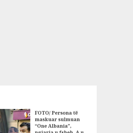
FOTO/ Persona të
maskuar sulmuan
“One Albania”,
ngjarja u fsheh. A u