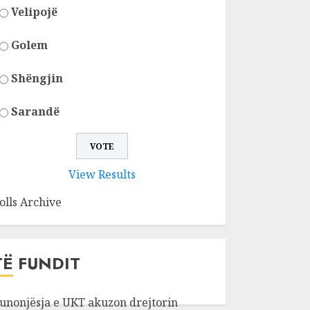
Velipojë
Golem
Shëngjin
Sarandë
View Results
olls Archive
TË FUNDIT
unonjësja e UKT akuzon drejtorin