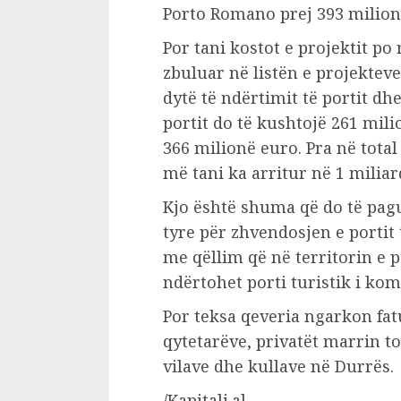
Porto Romano prej 393 milion
Por tani kostot e projektit po
zbuluar në listën e projektev
dytë të ndërtimit të portit dhe
portit do të kushtojë 261 mili
366 milionë euro. Pra në total 
më tani ka arritur në 1 miliar
Kjo është shuma që do të pagu
tyre për zhvendosjen e portit
me qëllim që në territorin e p
ndërtohet porti turistik i kom
Por teksa qeveria ngarkon fat
qytetarëve, privatët marrin to
vilave dhe kullave në Durrës.
/Kapitali.al