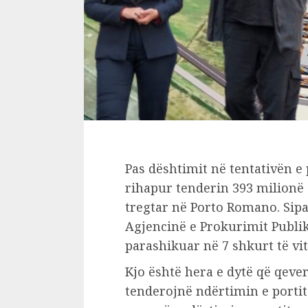
Pas dështimit në tentativën e 
rihapur tenderin 393 milionë 
tregtar në Porto Romano. Sip
Agjencinë e Prokurimit Publik,
parashikuar në 7 shkurt të vi
Kjo është hera e dytë që qeve
tenderojnë ndërtimin e portit