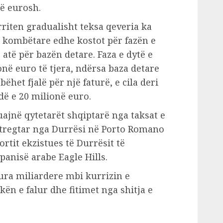
ë eurosh.
 rriten gradualisht teksa qeveria ka
e kombëtare edhe kostot për fazën e
 atë për bazën detare. Faza e dytë e
onë euro të tjera, ndërsa baza detare
bëhet fjalë për një faturë, e cila deri
dë e 20 milionë euro.
ajnë qytetarët shqiptarë nga taksat e
 tregtar nga Durrësi në Porto Romano
ortit ekzistues të Durrësit të
panisë arabe Eagle Hills.
ura miliardere mbi kurrizin e
kën e falur dhe fitimet nga shitja e