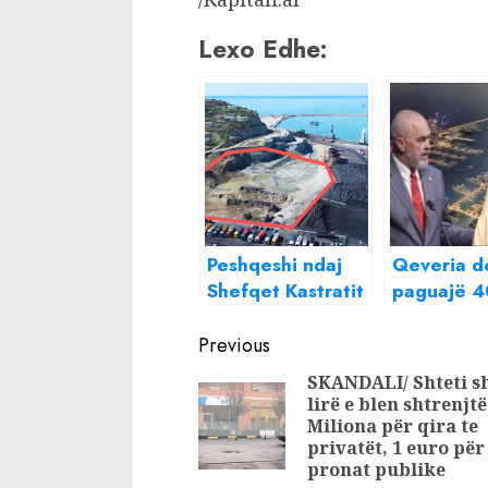
Lexo Edhe:
Peshqeshi ndaj
Qeveria d
Shefqet Kastratit
paguajë 
cënon interesat
milionë eu
Continue
kombëtare. 62
Portin e ri
Previous
mln euro të
Durrësit, 
Reading
SKANDALI/ Shteti s
shkuara dëm në
vjetrin ia f
lirë e blen shtrenjtë
Portin e Durrësit,
Alabbar-it
Miliona për qira te
BE: Do
privatët, 1 euro për
pronat publike
monitorojmë