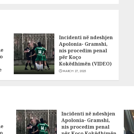
Incidenti në ndeshjen
Apolonia- Gramshi,
he
nis procedim penal
o
për Koço
Kokëdhimën (VIDEO)
e
MARCH 27, 2025
Incidenti në ndeshjen
Apolonia- Gramshi,
he
nis procedim penal
o
për Koço Kokëdhimën