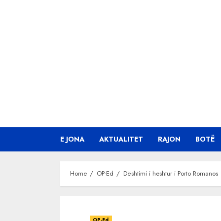
Skip
to
content
E JONA
AKTUALITET
RAJON
BOTË
Home
OP-Ed
Dështimi i heshtur i Porto Romanos
OP-Ed