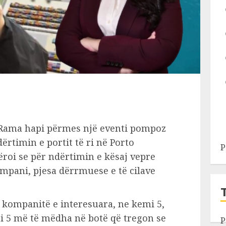
i Rama hapi përmes një eventi pompoz
rtimin e portit të ri në Porto
P
ëroi se për ndërtimin e kësaj vepre
mpani, pjesa dërrmuese e të cilave
kompanitë e interesuara, ne kemi 5,
si 5 më të mëdha në botë që tregon se
P