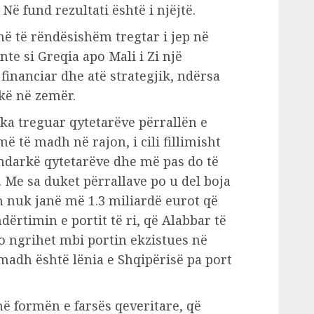
Në fund rezultati është i njëjtë.
më të rëndësishëm tregtar i jep në
e si Greqia apo Mali i Zi një
financiar dhe atë strategjik, ndërsa
kë në zemër.
 ka treguar qytetarëve përrallën e
 të madh në rajon, i cili fillimisht
indarkë qytetarëve dhe më pas do të
Me sa duket përrallave po u del boja
h nuk janë më 1.3 miliardë eurot që
dërtimin e portit të ri, që Alabbar të
po ngrihet mbi portin ekzistues në
madh është lënia e Shqipërisë pa port
 në formën e farsës qeveritare, që