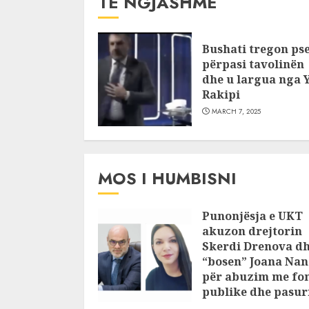
TË NGJASHME
Bushati tregon ps
përpasi tavolinën
dhe u largua nga Y
Rakipi
MARCH 7, 2025
MOS I HUMBISNI
Punonjësja e UKT
akuzon drejtorin
Skerdi Drenova d
“bosen” Joana Nan
për abuzim me fo
publike dhe pasuri
pajustifikuar