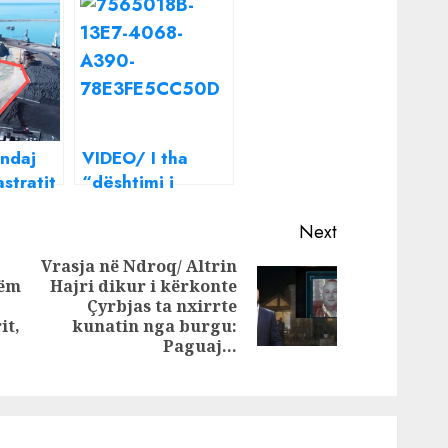
 ndaj
VIDEO/ I tha
stratit
“dështimi i
resat
Për’puthen”, Efi e
. 62
plas: Dua të zë
Next
të
vendin e Shqipes
Vrasja në Ndroq/ Altrin
ëm në
në “E Diell”,
çëm
Hajri dikur i kërkonte
Next
rrësit,
është kot
”
Çyrbjas ta nxirrte
Previous
post:
it,
kunatin nga burgu:
post:
Paguaj…
jmë
Porto
me
NT