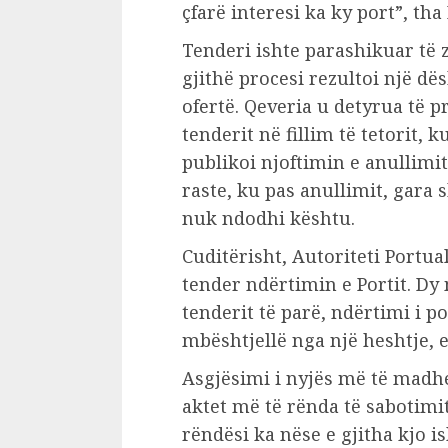
çfarë interesi ka ky port”, th
Tenderi ishte parashikuar të z
gjithë procesi rezultoi një dë
ofertë. Qeveria u detyrua të 
tenderit në fillim të tetorit,
publikoi njoftimin e anullimi
raste, ku pas anullimit, gara
nuk ndodhi kështu.
Cuditërisht, Autoriteti Portua
tender ndërtimin e Portit. Dy
tenderit të parë, ndërtimi i po
mbështjellë nga një heshtje, e
Asgjësimi i nyjës më të madhe
aktet më të rënda të sabotim
rëndësi ka nëse e gjitha kjo 