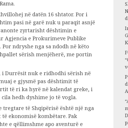
a Rama.
S
N
hvillohej në datën 16 shtator. Por i
d
shtim pasi në garë nuk u paraqit asnjë
I
pranonte zyrtarisht dështimin e
G
 kur Agjencia e Prokurimeve Publike
K
t. Por ndryshe nga sa ndodh në këto
F
 shpallet sërish menjëherë, me portin
“
v
l i Durrësit nuk e ridhodhi sërish në
P
 muaj e gjysmë pas dështimit të
d
rtit të ri ka hyrë në kalendat greke, i
A
 cila hedh dyshime jo të vogla.
“
 tregtare të Shqipërisë është një nga
m
D
it të ekonomisë kombëtare. Pak
p
ishte e qëllimshme apo aventurë e