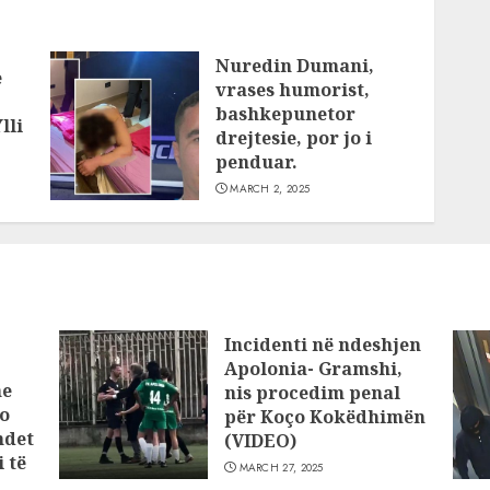
Nuredin Dumani,
e
vrases humorist,
bashkepunetor
lli
drejtesie, por jo i
penduar.
MARCH 2, 2025
Incidenti në ndeshjen
Apolonia- Gramshi,
he
nis procedim penal
o
për Koço Kokëdhimën
ndet
(VIDEO)
 të
MARCH 27, 2025