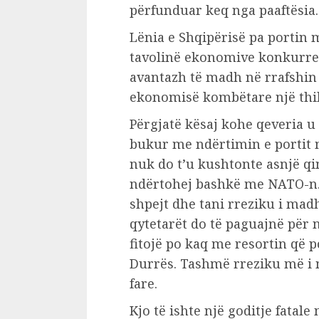
përfunduar keq nga paaftësia. 
Lënia e Shqipërisë pa portin 
tavolinë ekonomive konkurrent
avantazh të madh në rrafshin 
ekonomisë kombëtare një thi
Përgjatë kësaj kohe qeveria u
bukur me ndërtimin e portit më
nuk do t’u kushtonte asnjë q
ndërtohej bashkë me NATO-n. 
shpejt dhe tani rreziku i mad
qytetarët do të paguajnë për n
fitojë po kaq me resortin që 
Durrës. Tashmë rreziku më i 
fare.
Kjo të ishte një goditje fatale