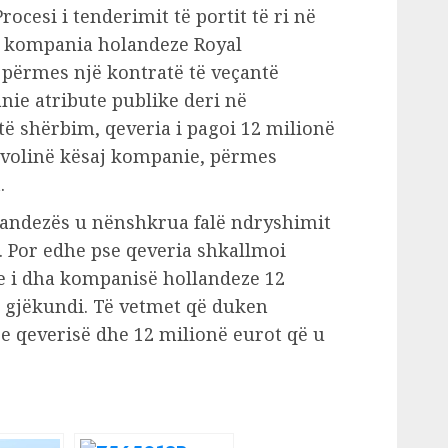
ocesi i tenderimit të portit të ri në
 kompania holandeze Royal
 përmes një kontratë të veçantë
ie atribute publike deri në
ëtë shërbim, qeveria i pagoi 12 milionë
avolinë kësaj kompanie, përmes
.
andezës u nënshkrua falë ndryshimit
e. Por edhe pse qeveria shkallmoi
se i dha kompanisë hollandeze 12
t gjëkundi. Të vetmet që duken
 e qeverisë dhe 12 milionë eurot që u