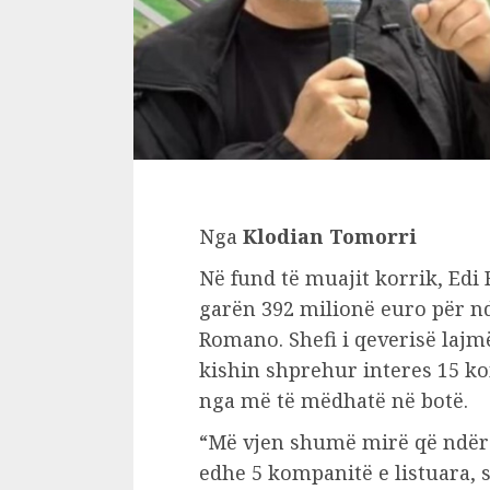
Nga
Klodian Tomorri
Në fund të muajit korrik, Ed
garën 392 milionë euro për ndë
Romano. Shefi i qeverisë lajm
kishin shprehur interes 15 ko
nga më të mëdhatë në botë.
“Më vjen shumë mirë që ndër 
edhe 5 kompanitë e listuara, 