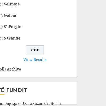
Velipojë
Golem
Shëngjin
Sarandë
View Results
olls Archive
TË FUNDIT
unonjësja e UKT akuzon drejtorin