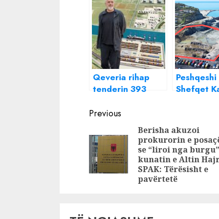
Qeveria rihap
Peshqeshi
tenderin 393
Shefqet Ka
milionë euro për
cënon inte
Continue
portin e Porto
kombëtare
Previous
Romanos pas
mln euro 
Reading
Berisha akuzoi
dështimit të parë
shkuara d
prokurorin e posa
Portin e Du
se “liroi nga burgu
BE: Do
kunatin e Altin Hajr
SPAK: Tërësisht e
monitoro
pavërtetë
lidhjen e 
Romanos 
rrjetin TE