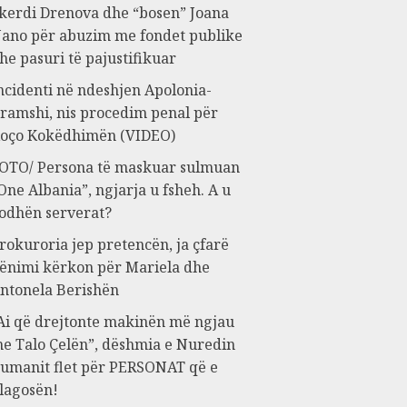
kerdi Drenova dhe “bosen” Joana
ano për abuzim me fondet publike
he pasuri të pajustifikuar
ncidenti në ndeshjen Apolonia-
ramshi, nis procedim penal për
oço Kokëdhimën (VIDEO)
OTO/ Persona të maskuar sulmuan
One Albania”, ngjarja u fsheh. A u
odhën serverat?
rokuroria jep pretencën, ja çfarë
ënimi kërkon për Mariela dhe
ntonela Berishën
Ai që drejtonte makinën më ngjau
e Talo Çelën”, dëshmia e Nuredin
umanit flet për PERSONAT që e
lagosën!