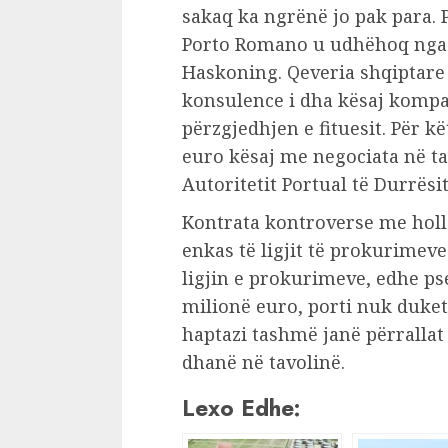
sakaq ka ngrënë jo pak para. Pr
Porto Romano u udhëhoq nga
Haskoning. Qeveria shqiptare
konsulence i dha kësaj kompan
përzgjedhjen e fituesit. Për k
euro kësaj me negociata në t
Autoritetit Portual të Durrësit
Kontrata kontroverse me holl
enkas të ligjit të prokurimev
ligjin e prokurimeve, edhe p
milionë euro, porti nuk duke
haptazi tashmë janë përrallat
dhanë në tavolinë.
Lexo Edhe: