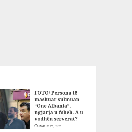
FOTO/ Persona të
maskuar sulmuan
“One Albania”,
ngjarja u fsheh. A u
vodhën serverat?
MARCH 25, 2025