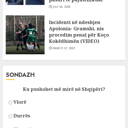
JULY 24, 2025
Incidenti në ndeshjen
Apolonia- Gramshi, nis
procedim penal për Koço
Kokëdhimën (VIDEO)
MARCH 27, 2025
SONDAZH
Ku pushohet më mirë në Shqipëri?
Vlorë
Durrës