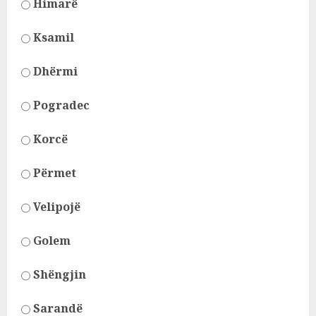
Himarë
Ksamil
Dhërmi
Pogradec
Korcë
Përmet
Velipojë
Golem
Shëngjin
Sarandë