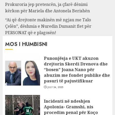
Prokuroria jep pretencën, ja çfarë dënimi
kërkon për Mariela dhe Antonela Berishën
“Ai që drejtonte makinën më ngjau me Talo
Çelën”, dëshmia e Nuredin Dumanit flet për
PERSONAT që e plagosën!
MOS I HUMBISNI
Punonjësja e UKT akuzon
drejtorin Skerdi Drenova dhe
“bosen” Joana Nano për
abuzim me fondet publike dhe
pasuri të pajustifikuar
JULY 24, 2025
Incidenti në ndeshjen
Apolonia- Gramshi, nis
procedim penal për Koço