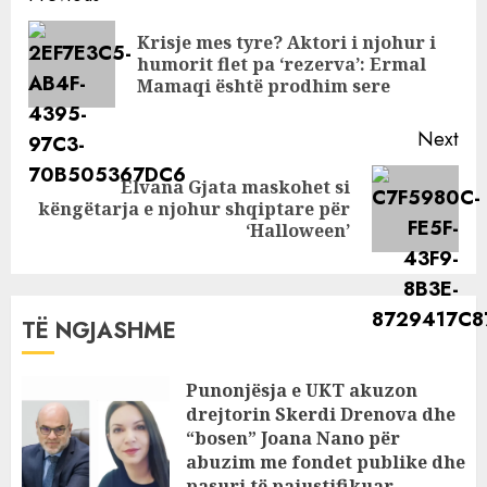
reforma, jo…
Reading
Krisje mes tyre? Aktori i njohur i
Pre
humorit flet pa ‘rezerva’: Ermal
pos
Mamaqi është prodhim sere
Next
Elvana Gjata maskohet si
Next
këngëtarja e njohur shqiptare për
post:
‘Halloween’
TË NGJASHME
Punonjësja e UKT akuzon
drejtorin Skerdi Drenova dhe
“bosen” Joana Nano për
abuzim me fondet publike dhe
pasuri të pajustifikuar