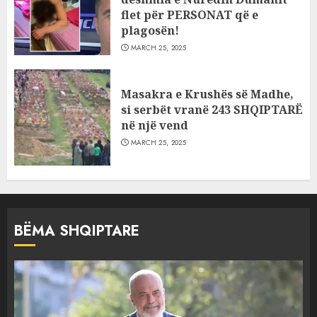
flet për PERSONAT që e
plagosën!
MARCH 25, 2025
Masakra e Krushës së Madhe,
si serbët vranë 243 SHQIPTARË
në një vend
MARCH 25, 2025
BËMA SHQIPTARE