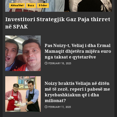
Aktualitet
Buzz
Slider
Investitori Strategjik Gaz Paja thirret
në SPAK
Pas Noizy-t, Veliaj i dha Ermal
Mamaqit dhjetëra mijëra euro
nga taksat e qytetarëve
FEBRUARY 18, 2025
FOTO/ Persona të maskuar
Noizy braktis Veliajn në ditën
sulmuan “One Albania”,
më të zezë, reperi i pabesë me
ngjarja u fsheh. A u vodhën
kryebashkiakun që i dha
serverat?
milionat?
3
MARCH 25, 2025
FEBRUARY 11, 2025