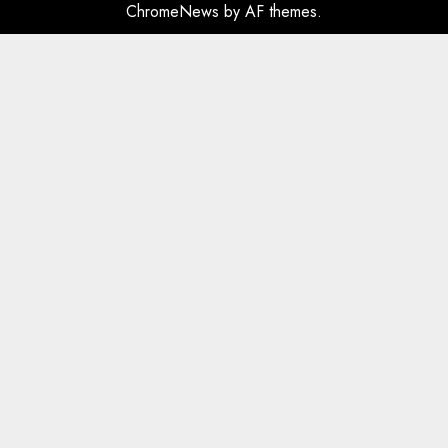
ChromeNews
by AF themes.
plagosën!
5
MARCH 25, 2025