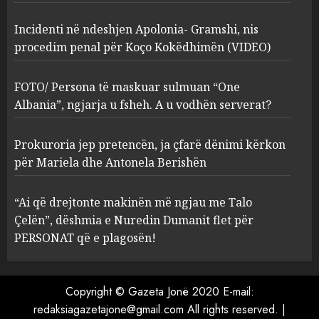
2
MARCH 27, 2025
Incidenti në ndeshjen Apolonia- Gramshi, nis
procedim penal për Koço Kokëdhimën (VIDEO)
FOTO/ Persona të maskuar
sulmuan “One Albania”,
ngjarja u fsheh. A u vodhën
FOTO/ Persona të maskuar sulmuan “One
serverat?
Albania”, ngjarja u fsheh. A u vodhën serverat?
3
MARCH 25, 2025
Prokuroria jep pretencën, ja çfarë dënimi kërkon
Prokuroria jep pretencën, ja
për Mariela dhe Antonela Berishën
çfarë dënimi kërkon për
Mariela dhe Antonela
“Ai që drejtonte makinën më ngjau me Talo
Berishën
Çelën”, dëshmia e Nuredin Dumanit flet për
4
MARCH 25, 2025
PERSONAT që e plagosën!
“Ai që drejtonte makinën më
ngjau me Talo Çelën”,
Copyright © Gazeta Jonë 2020 E-mail:
dëshmia e Nuredin Dumanit
redaksiagazetajone@gmail.com
All rights reserved.
|
flet për PERSONAT që e