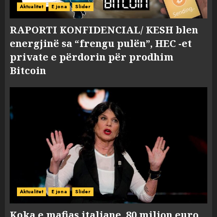
Aktualitet
E jona
Slider
RAPORTI KONFIDENCIAL/ KESH blen
energjinë sa “frengu pulën”, HEC -et
private e përdorin për prodhim
Bitcoin
Aktualitet
E jona
Slider
Koka e mafias italiane, 80 milion euro