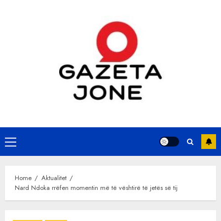
Skip
to
content
Primary
Menu
Home
Aktualitet
Nard Ndoka rrëfen momentin më të vështirë të jetës së tij