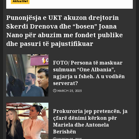
Aktualitet
Punonjësja e UKT akuzon drejtorin
Skerdi Drenova dhe “bosen” Joana
Nano për abuzim me fondet publike
dhe pasuri të pajustifikuar
FOTO/ Persona të maskuar
sulmuan “One Albania”,
ngjarja u fsheh. A u vodhën
serverat?
MARCH 25, 2025
Prokuroria jep pretencën, ja
çfarë dënimi kërkon për
Mariela dhe Antonela
Berishën