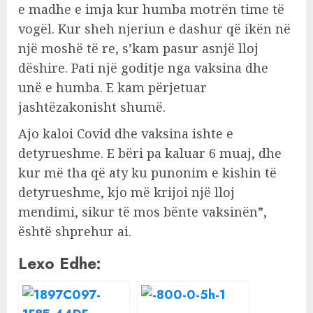
e madhe e imja kur humba motrën time të
vogël. Kur sheh njeriun e dashur që ikën në
një moshë të re, s’kam pasur asnjë lloj
dëshire. Pati një goditje nga vaksina dhe
unë e humba. E kam përjetuar
jashtëzakonisht shumë.
Ajo kaloi Covid dhe vaksina ishte e
detyrueshme. E bëri pa kaluar 6 muaj, dhe
kur më tha që aty ku punonim e kishin të
detyrueshme, kjo më krijoi një lloj
mendimi, sikur të mos bënte vaksinën”,
është shprehur ai.
Lexo Edhe: