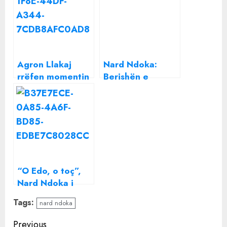
Agron Llakaj
Nard Ndoka:
rrëfen momentin
Berishën e
më të vështirë të
zëvendësoi Luli,
jetës: Zoti më
por unë jam i
vendosi në tel të
pazëvendësueshëm
provës se sa
mbaja
“O Edo, o toç”,
Nard Ndoka i
përgjigjet
Tags:
nard ndoka
Ramës: Në kohën
tonë kishte
Continue
Previous