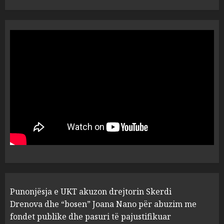
“Ai që drejtonte makinën më
ngjau me Talo Çelën”,
dëshmia e Nuredin Dumanit
flet për PERSONAT që e
plagosën!
5
MARCH 25, 2025
Punonjësja e UKT akuzon
drejtorin Skerdi Drenova dhe
“bosen” Joana Nano për
abuzim me fondet publike dhe
pasuri të pajustifikuar
1
JULY 24, 2025
Incidenti në ndeshjen
Punonjësja e UKT akuzon drejtorin Skerdi
Apolonia- Gramshi, nis
procedim penal për Koço
Drenova dhe “bosen” Joana Nano për abuzim me
Kokëdhimën (VIDEO)
fondet publike dhe pasuri të pajustifikuar