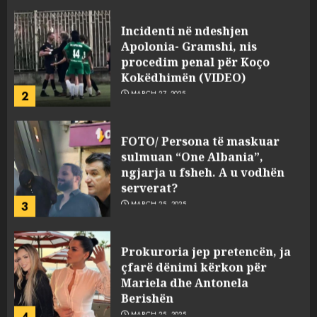
Incidenti në ndeshjen
Apolonia- Gramshi, nis
procedim penal për Koço
Kokëdhimën (VIDEO)
2
MARCH 27, 2025
FOTO/ Persona të maskuar
sulmuan “One Albania”,
ngjarja u fsheh. A u vodhën
serverat?
3
MARCH 25, 2025
Prokuroria jep pretencën, ja
çfarë dënimi kërkon për
Mariela dhe Antonela
Berishën
4
MARCH 25, 2025