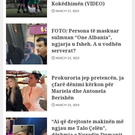
Kokëdhimën (VIDEO)
MARCH 27, 2025
FOTO/ Persona të maskuar
sulmuan “One Albania”,
ngjarja u fsheh. A u vodhën
serverat?
MARCH 25, 2025
Prokuroria jep pretencën, ja
çfarë dënimi kërkon për
Mariela dhe Antonela
Berishën
MARCH 25, 2025
“Ai që drejtonte makinën më
ngjau me Talo Çelën”,
dëshmia e Nuredin Dumanit