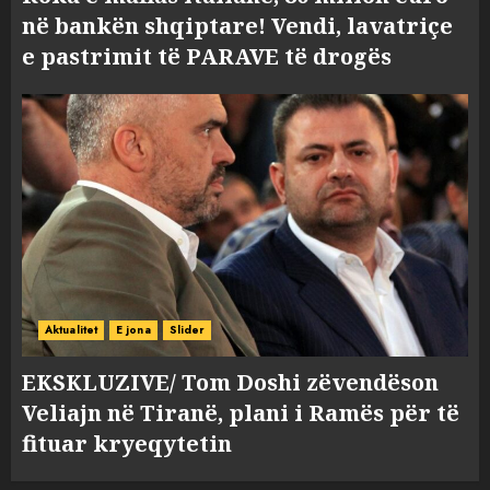
në bankën shqiptare! Vendi, lavatriçe
e pastrimit të PARAVE të drogës
Aktualitet
E jona
Slider
EKSKLUZIVE/ Tom Doshi zëvendëson
Veliajn në Tiranë, plani i Ramës për të
fituar kryeqytetin