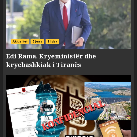
Aktualitet
E jona
Slider
Edi Rama, Kryeministër dhe
kryebashkiak i Tiranës