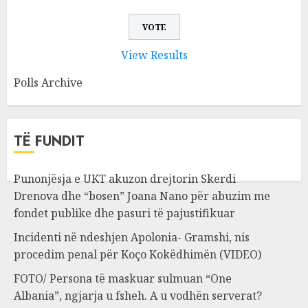
View Results
Polls Archive
TË FUNDIT
Punonjësja e UKT akuzon drejtorin Skerdi
Drenova dhe “bosen” Joana Nano për abuzim me
fondet publike dhe pasuri të pajustifikuar
Incidenti në ndeshjen Apolonia- Gramshi, nis
procedim penal për Koço Kokëdhimën (VIDEO)
FOTO/ Persona të maskuar sulmuan “One
Albania”, ngjarja u fsheh. A u vodhën serverat?