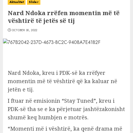
Aktualitet
Slider
Nard Ndoka rrëfen momentin më të
vështirë të jetës së tij
OCTOBER 30, 2022
Nard Ndoka, kreu i PDK-së ka rrëfyer
momentin më të vështirë që ka kaluar në
jetën e tij.
I ftuar në emisionin “Stay Tuned”, kreu i
PDK-së tha se e ka përjetuar jashtëzakonisht
shumë keq humbjen e motrës.
“Momenti më i vështirë, ka qenë drama më