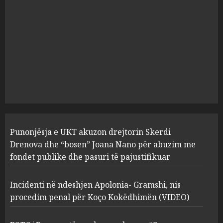
pasuri të pajustifikuar
1
JULY 24, 2025
Incidenti në ndeshjen
Apolonia- Gramshi, nis
procedim penal për Koço
Kokëdhimën (VIDEO)
2
MARCH 27, 2025
FOTO/ Persona të maskuar
Punonjësja e UKT akuzon drejtorin Skerdi
sulmuan “One Albania”,
ngjarja u fsheh. A u vodhën
Drenova dhe “bosen” Joana Nano për abuzim me
serverat?
fondet publike dhe pasuri të pajustifikuar
3
MARCH 25, 2025
Incidenti në ndeshjen Apolonia- Gramshi, nis
procedim penal për Koço Kokëdhimën (VIDEO)
Prokuroria jep pretencën, ja
çfarë dënimi kërkon për
Mariela dhe Antonela