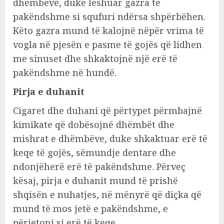
dhëmbëve, duke lëshuar gazra të
pakëndshme si squfuri ndërsa shpërbëhen.
Këto gazra mund të kalojnë nëpër vrima të
vogla në pjesën e pasme të gojës që lidhen
me sinuset dhe shkaktojnë një erë të
pakëndshme në hundë.
Pirja e duhanit
Cigaret dhe duhani që përtypet përmbajnë
kimikate që dobësojnë dhëmbët dhe
mishrat e dhëmbëve, duke shkaktuar erë të
keqe të gojës, sëmundje dentare dhe
ndonjëherë erë të pakëndshme. Përveç
kësaj, pirja e duhanit mund të prishë
shqisën e nuhatjes, në mënyrë që diçka që
mund të mos jetë e pakëndshme, e
përjetoni si erë të keqe.