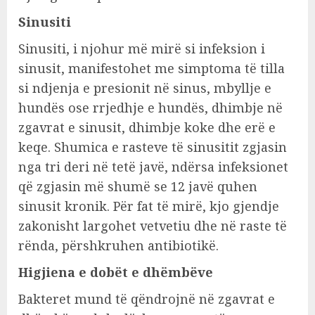
Sinusiti
Sinusiti, i njohur më mirë si infeksion i
sinusit, manifestohet me simptoma të tilla
si ndjenja e presionit në sinus, mbyllje e
hundës ose rrjedhje e hundës, dhimbje në
zgavrat e sinusit, dhimbje koke dhe erë e
keqe. Shumica e rasteve të sinusitit zgjasin
nga tri deri në tetë javë, ndërsa infeksionet
që zgjasin më shumë se 12 javë quhen
sinusit kronik. Për fat të mirë, kjo gjendje
zakonisht largohet vetvetiu dhe në raste të
rënda, përshkruhen antibiotikë.
Higjiena e dobët e dhëmbëve
Bakteret mund të qëndrojnë në zgavrat e