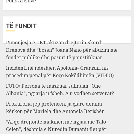
Polls Archive
TË FUNDIT
Punonjësja e UKT akuzon drejtorin Skerdi
Drenova dhe “bosen” Joana Nano për abuzim me
fondet publike dhe pasuri të pajustifikuar
Incidenti në ndeshjen Apolonia- Gramshi, nis
procedim penal për Koço Kokëdhimën (VIDEO)
FOTO/ Persona të maskuar sulmuan “One
Albania”, ngjarja u fsheh. A u vodhën serverat?
Prokuroria jep pretencën, ja çfarë dënimi
kërkon për Mariela dhe Antonela Berishën
“Ai që drejtonte makinën më ngjau me Talo
Çelën”, dëshmia e Nuredin Dumanit flet për