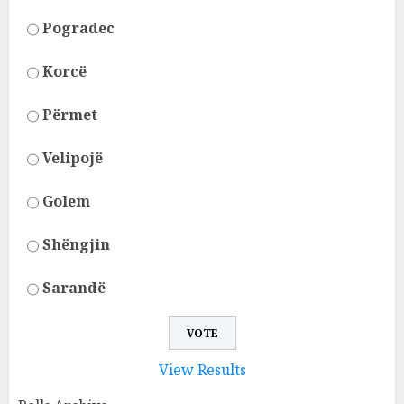
Pogradec
Korcë
Përmet
Velipojë
Golem
Shëngjin
Sarandë
View Results