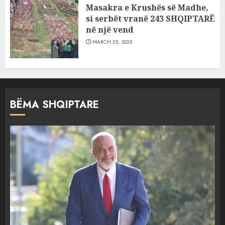
Masakra e Krushës së Madhe,
si serbët vranë 243 SHQIPTARË
në një vend
MARCH 25, 2025
BËMA SHQIPTARE