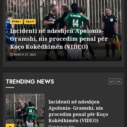
MARCH 25, 2025
Punonjësja e UKT akuzon
drejtorin Skerdi Drenova dhe
Slider
Sport
“bosen” Joana Nano për
Incidenti në ndeshjen Apolonia-
abuzim me fondet publike dhe
e
Gramshi, nis procedim penal për
pasuri të pajustifikuar
1
JULY 24, 2025
Koço Kokëdhimën (VIDEO)
MARCH 27, 2025
Incidenti në ndeshjen
Apolonia- Gramshi, nis
procedim penal për Koço
Kokëdhimën (VIDEO)
TRENDING NEWS
2
MARCH 27, 2025
FOTO/ Persona të maskuar
sulmuan “One Albania”,
ngjarja u fsheh. A u vodhën
serverat?
MARCH 25, 2025