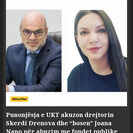
Aktualitet
Punonjësja e UKT akuzon drejtorin
Skerdi Drenova dhe “bosen” Joana
Nano për abuzim me fondet publike