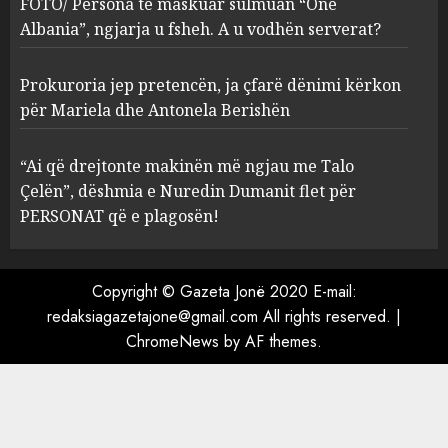
FOTO/ Persona të maskuar sulmuan “One
Berishën
Albania”, ngjarja u fsheh. A u vodhën serverat?
4
MARCH 25, 2025
Prokuroria jep pretencën, ja çfarë dënimi kërkon
“Ai që drejtonte makinën më
për Mariela dhe Antonela Berishën
ngjau me Talo Çelën”,
dëshmia e Nuredin Dumanit
“Ai që drejtonte makinën më ngjau me Talo
flet për PERSONAT që e
Çelën”, dëshmia e Nuredin Dumanit flet për
plagosën!
5
PERSONAT që e plagosën!
MARCH 25, 2025
Copyright © Gazeta Jonë 2020 E-mail:
redaksiagazetajone@gmail.com
All rights reserved.
|
ChromeNews
by AF themes.