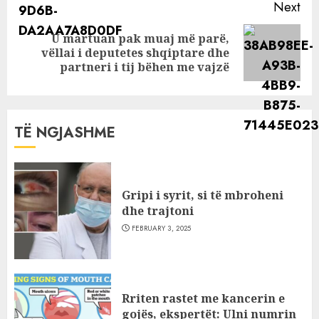
Next
U martuan pak muaj më parë,
Next
vëllai i deputetes shqiptare dhe
post:
partneri i tij bëhen me vajzë
TË NGJASHME
Gripi i syrit, si të mbroheni
dhe trajtoni
FEBRUARY 3, 2025
Rriten rastet me kancerin e
gojës, ekspertët: Ulni numrin