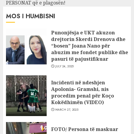
PERSONAT që e plagosën!
MOS I HUMBISNI
Punonjësja e UKT akuzon
drejtorin Skerdi Drenova dhe
“bosen” Joana Nano për
abuzim me fondet publike dhe
pasuri të pajustifikuar
JULY 24, 2025
Incidenti në ndeshjen
Apolonia- Gramshi, nis
procedim penal për Koço
Kokëdhimën (VIDEO)
MARCH 27, 2025
FOTO/ Persona të maskuar