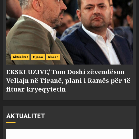
Aktualitet
E jona
Slider
EKSKLUZIVE/ Tom Doshi zëvendëson
Veliajn në Tiranë, plani i Ramës për të
fituar kryeqytetin
AKTUALITET