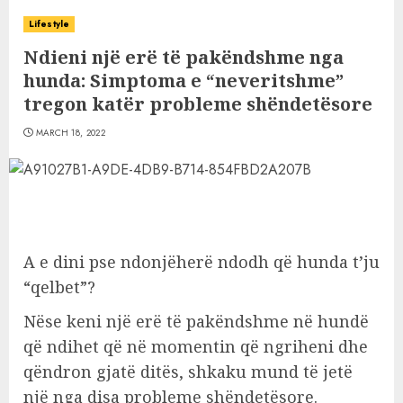
Lifestyle
Ndieni një erë të pakëndshme nga
hunda: Simptoma e “neveritshme”
tregon katër probleme shëndetësore
MARCH 18, 2022
A e dini pse ndonjëherë ndodh që hunda t’ju
“qelbet”?
Nëse keni një erë të pakëndshme në hundë
që ndihet që në momentin që ngriheni dhe
qëndron gjatë ditës, shkaku mund të jetë
një nga disa probleme shëndetësore.