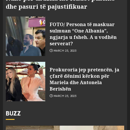
dhe pasuri të pajustifikuar
FOTO/ Persona të maskuar
sulmuan “One Albania”,
ngjarja u fsheh. A u vodhën
serverat?
MARCH 25, 2025
Prokuroria jep pretencën, ja
çfarë dënimi kërkon për
Mariela dhe Antonela
Berishën
MARCH 25, 2025
BUZZ