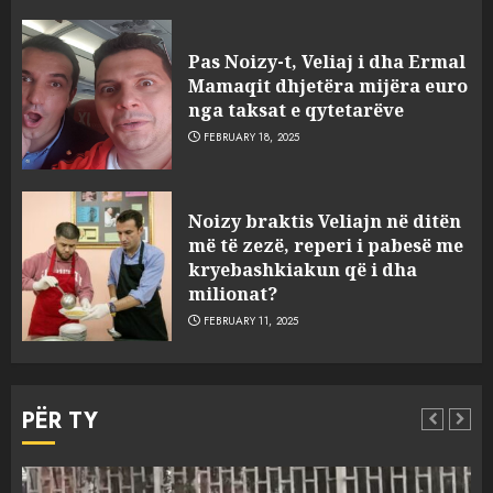
FOTO/ Persona të maskuar
sulmuan “One Albania”,
Pas Noizy-t, Veliaj i dha Ermal
ngjarja u fsheh. A u vodhën
Mamaqit dhjetëra mijëra euro
serverat?
nga taksat e qytetarëve
3
MARCH 25, 2025
FEBRUARY 18, 2025
Prokuroria jep pretencën, ja
Noizy braktis Veliajn në ditën
çfarë dënimi kërkon për
më të zezë, reperi i pabesë me
Mariela dhe Antonela
kryebashkiakun që i dha
Berishën
milionat?
4
MARCH 25, 2025
FEBRUARY 11, 2025
“Ai që drejtonte makinën më
ngjau me Talo Çelën”,
PËR TY
dëshmia e Nuredin Dumanit
flet për PERSONAT që e
plagosën!
5