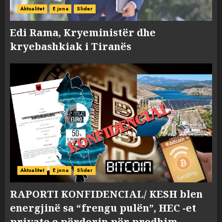
Aktualitet
E jona
Slider
Edi Rama, Kryeministër dhe
kryebashkiak i Tiranës
Aktualitet
E jona
Slider
RAPORTI KONFIDENCIAL/ KESH blen
energjinë sa “frengu pulën”, HEC -et
private e përdorin për prodhim