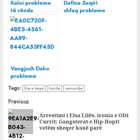
Kaloi probleme
Dafina Zeqiri
të rënda
shfaq probleme
shëndetësore,
shëndetësore,
ish-këshilltari
një vit pas
zbulon gjendjen
operaconit
e Fatos Nanos
dhe tregon ku
jeton tani
Vangjush Dako
probleme
shëndetësore,
Tags:
Ere e keqe
hunde
semundje
përfundon në
spital
Continue
Previous
Reading
Arrestimi i Elsa Lilës, ironia e Olti
Pre
Currit: Gangsterat e Hip-Hopit
pos
vetëm sheqer kanë parë