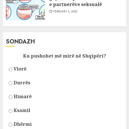
e partnerëve seksualë
FEBRUARY 3, 2025
SONDAZH
Ku pushohet më mirë në Shqipëri?
Vlorë
Durrës
Himarë
Ksamil
Dhërmi