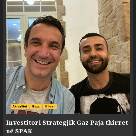
Aktualitet
Buzz
Slider
Investitori Strategjik Gaz Paja thirret
në SPAK