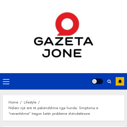
Skip
to
content
Primary
Menu
Home
Lifestyle
Ndieni një erë të pakëndshme nga hunda: Simptoma e
“neveritshme” tregon katër probleme shëndetësore