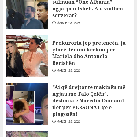
sulmuan “One Albania”,
ngjarja u fsheh. A u vodhën
serverat?
MARCH 25, 2025
Prokuroria jep pretencën, ja
çfarë dënimi kërkon për
Mariela dhe Antonela
Berishën
MARCH 25, 2025
“Ai që drejtonte makinën më
ngjau me Talo Çelën”,
dëshmia e Nuredin Dumanit
flet për PERSONAT që e
plagosën!
MARCH 25, 2025