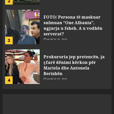
3
Prokuroria jep pretencën, ja
çfarë dënimi kërkon për
Mariela dhe Antonela
Berishën
4
MARCH 25, 2025
“Ai që drejtonte makinën më
ngjau me Talo Çelën”,
dëshmia e Nuredin Dumanit
flet për PERSONAT që e
plagosën!
5
MARCH 25, 2025
Punonjësja e UKT akuzon
drejtorin Skerdi Drenova dhe
“bosen” Joana Nano për
abuzim me fondet publike dhe