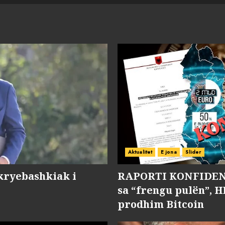
Aktualitet
E jona
Slider
kryebashkiak i
RAPORTI KONFIDENC
sa “frengu pulën”, H
prodhim Bitcoin