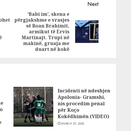
torëve:
6 shqiptarët
Next
ë
‘Babi im’, skena e
shtëpi,
ohet
përgjakshme e vrasjes
ë për
së Roan Brahimit,
Previous
Next
armikut të Ervis
post:
post:
ë
Martinajt. Trupi në
makinë, gruaja me
duart në kokë
Incidenti në ndeshjen
Apolonia- Gramshi,
he
nis procedim penal
o
për Koço
Kokëdhimën (VIDEO)
e
MARCH 27, 2025