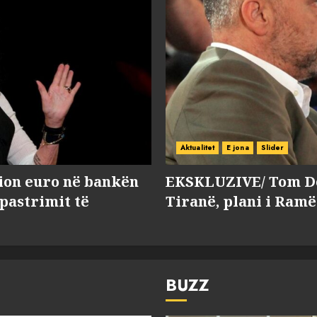
Aktualitet
E jona
Slider
lion euro në bankën
EKSKLUZIVE/ Tom Do
 pastrimit të
Tiranë, plani i Ramë
BUZZ