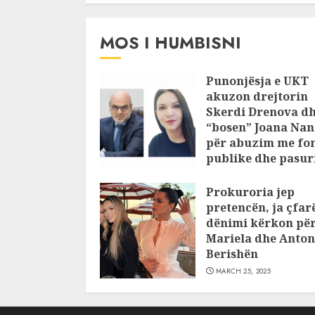
pajustifikuar
JULY 24, 2025
MOS I HUMBISNI
Punonjësja e UKT
akuzon drejtorin
Skerdi Drenova d
“bosen” Joana Nan
për abuzim me fo
publike dhe pasuri
pajustifikuar
Prokuroria jep
JULY 24, 2025
pretencën, ja çfar
dënimi kërkon pë
Mariela dhe Anton
Berishën
MARCH 25, 2025