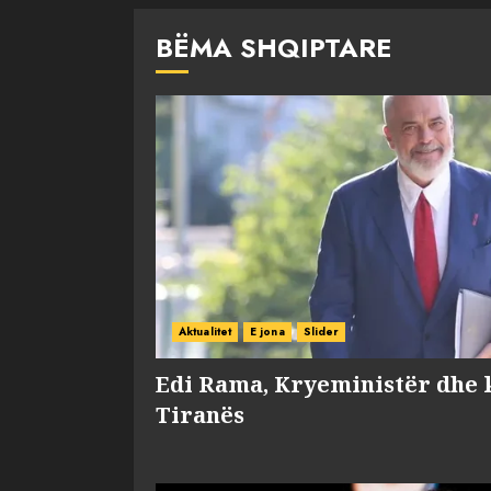
BËMA SHQIPTARE
Aktualitet
E jona
Slider
Edi Rama, Kryeministër dhe 
Tiranës