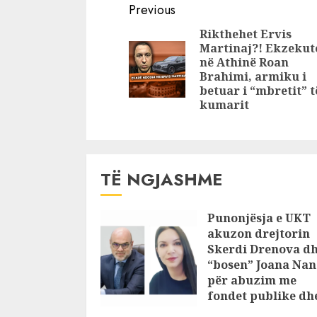
Continue
në pishinë, babai
Babai i au
Previous
po punonte në
Më ka rën
Reading
Rikthehet Ervis
oborrin e
bombë në 
Martinaj?! Ekzekut
shtëpisë
kam nevoj
në Athinë Roan
ndihmë
Brahimi, armiku i
betuar i “mbretit” t
kumarit
TË NGJASHME
Punonjësja e UKT
akuzon drejtorin
Skerdi Drenova d
“bosen” Joana Nan
për abuzim me
fondet publike dh
pasuri të