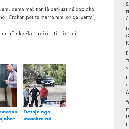
S
puam, pamë makinën të parkuar në cep dhe
N
më”. Erdhën për të marrë fëmijën që luante”,
d
I
an në ekzekutimin e të riut në
G
K
F
“
v
P
d
A
“
m
Ramazan
Detaje nga
D
ujohet
masakra në
p
saj/
Greqi, si u vranë