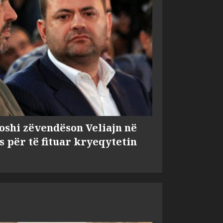
shi zëvendëson Veliajn në
s për të fituar kryeqytetin