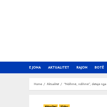
Skip
to
content
E JONA
AKTUALITET
RAJON
BOTË
Home
Aktualitet
“Ndihmë, ndihmë”, detaje nga vr
Aktualitet
Slider