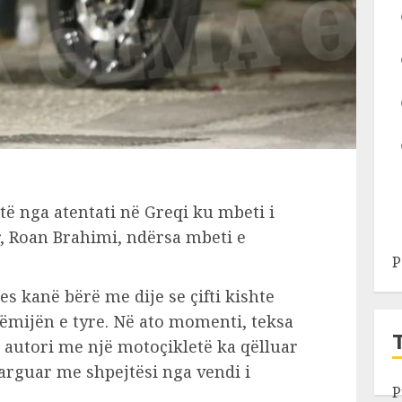
itë nga atentati në Greqi ku mbeti i
r, Roan Brahimi, ndërsa mbeti e
P
s kanë bërë me dije se çifti kishte
ëmijën e tyre. Në ato momenti, teksa
, autori me një motoçikletë ka qëlluar
arguar me shpejtësi nga vendi i
P