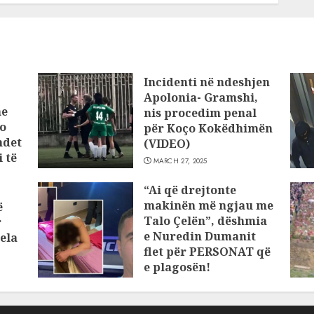
Incidenti në ndeshjen
Apolonia- Gramshi,
he
nis procedim penal
o
për Koço Kokëdhimën
ndet
(VIDEO)
 të
MARCH 27, 2025
“Ai që drejtonte
makinën më ngjau me
ë
Talo Çelën”, dëshmia
r
e Nuredin Dumanit
ela
flet për PERSONAT që
e plagosën!
MARCH 25, 2025