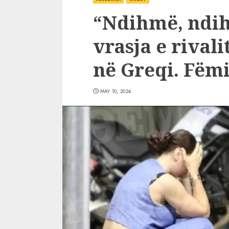
“Ndihmë, ndih
vrasja e rivali
në Greqi. Fëmi
MAY 10, 2024