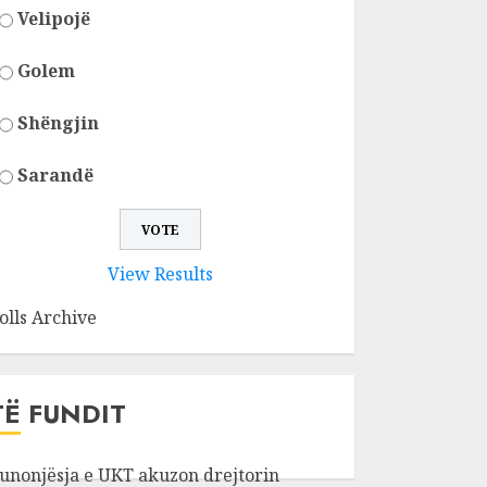
Velipojë
Golem
Shëngjin
Sarandë
View Results
olls Archive
TË FUNDIT
unonjësja e UKT akuzon drejtorin