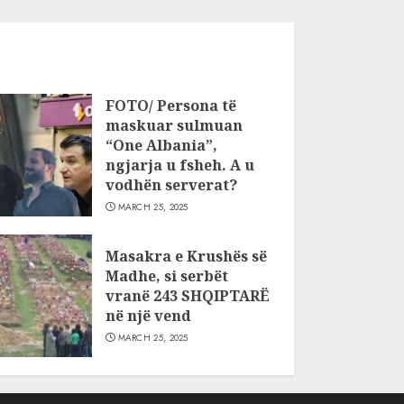
FOTO/ Persona të
maskuar sulmuan
“One Albania”,
ngjarja u fsheh. A u
vodhën serverat?
MARCH 25, 2025
Masakra e Krushës së
Madhe, si serbët
vranë 243 SHQIPTARË
në një vend
MARCH 25, 2025