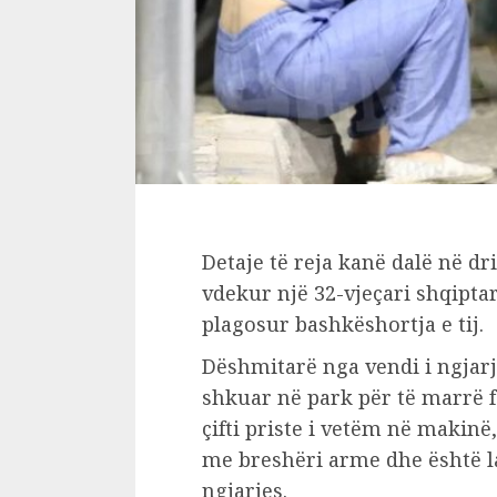
Detaje të reja kanë dalë në dr
vdekur një 32-vjeçari shqipta
plagosur bashkëshortja e tij.
Dëshmitarë nga vendi i ngjarje
shkuar në park për të marrë f
çifti priste i vetëm në makinë
me breshëri arme dhe është l
ngjarjes.