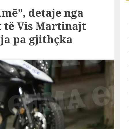
më”, detaje nga
t të Vis Martinajt
ja pa gjithçka