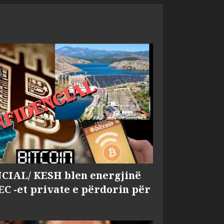
IAL/ KESH blen energjinë
EC -et private e përdorin për