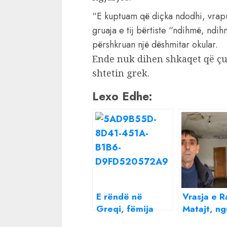
“E kuptuam që diçka ndodhi, vra
gruaja e tij bërtiste “ndihmë, ndih
përshkruan një dëshmitar okular.
Ende nuk dihen shkaqet që çu
shtetin grek.
Lexo Edhe:
E rëndë në
Vrasja e 
Greqi, fëmija
Matajt, ng
shqiptar mbytet
familja Ha