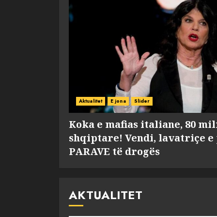
Aktualitet
E jona
Slider
Koka e mafias italiane, 80 mi
shqiptare! Vendi, lavatriçe e
PARAVE të drogës
AKTUALITET