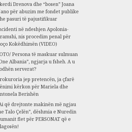
kerdi Drenova dhe “bosen” Joana
ano për abuzim me fondet publike
he pasuri të pajustifikuar
ncidenti në ndeshjen Apolonia-
ramshi, nis procedim penal për
oço Kokëdhimën (VIDEO)
OTO/ Persona të maskuar sulmuan
One Albania”, ngjarja u fsheh. A u
odhën serverat?
rokuroria jep pretencën, ja çfarë
ënimi kërkon për Mariela dhe
ntonela Berishën
Ai që drejtonte makinën më ngjau
e Talo Çelën”, dëshmia e Nuredin
umanit flet për PERSONAT që e
lagosën!