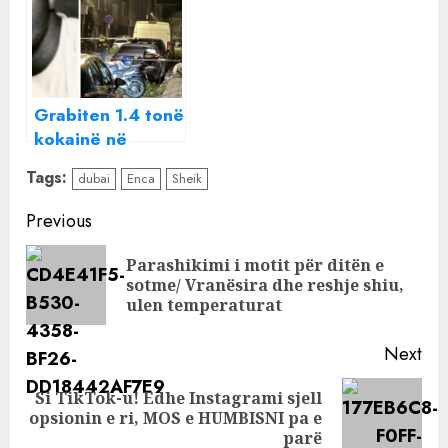
dhunuar në
me Ilir Shaqirin
Palasë , lidhja me
dhe flet për jetën
Ilir Shtufin dhe
private: Do iki në
investimi te
Dubai, një sheik
kullat, pjesë e
më ka
Grabiten 1.4 tonë
përplasjes edhe
kokainë në
Fatmir Bejo
Belgjikë, grupet
Tags:
dubai
Enca
Sheik
e Dubait nisin
“luftën”, të
Continue
Previous
përfshirë edhe
Reading
shqiptarët
Parashikimi i motit për ditën e
Pre
sotme/ Vranësira dhe reshje shiu,
pos
ulen temperaturat
Next
Si TikTok-u! Edhe Instagrami sjell
Next
opsionin e ri, MOS e HUMBISNI pa e
post:
parë