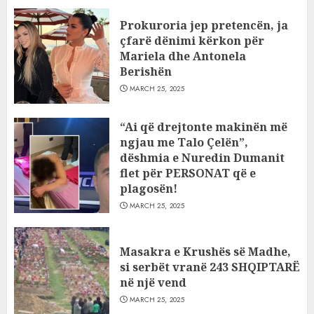
Prokuroria jep pretencën, ja
çfarë dënimi kërkon për
Mariela dhe Antonela
Berishën
MARCH 25, 2025
“Ai që drejtonte makinën më
ngjau me Talo Çelën”,
dëshmia e Nuredin Dumanit
flet për PERSONAT që e
plagosën!
MARCH 25, 2025
Masakra e Krushës së Madhe,
si serbët vranë 243 SHQIPTARË
në një vend
MARCH 25, 2025