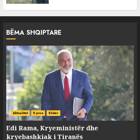
BËMA SHQIPTARE
Aktualitet
E jona
Slider
Edi Rama, Kryeministër dhe
kryebashkiak i Tiranës