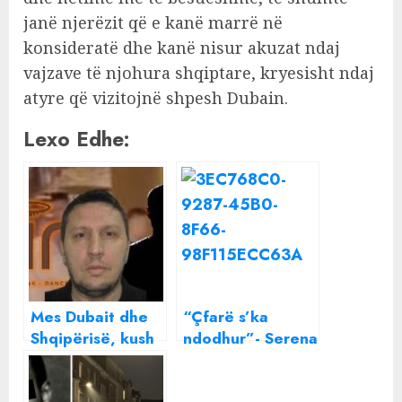
janë njerëzit që e kanë marrë në
konsideratë dhe kanë nisur akuzat ndaj
vajzave të njohura shqiptare, kryesisht ndaj
atyre që vizitojnë shpesh Dubain.
Lexo Edhe:
Mes Dubait dhe
“Çfarë s’ka
Shqipërisë, kush
ndodhur”- Serena
është Tur Koçeku
Sula zbulon
, biznesmeni i
takimin e dytë