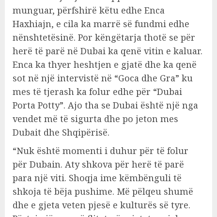
munguar, përfshirë këtu edhe Enca
Haxhiajn, e cila ka marrë së fundmi edhe
nënshtetësinë. Por këngëtarja thotë se për
herë të parë në Dubai ka qenë vitin e kaluar.
Enca ka thyer heshtjen e gjatë dhe ka qenë
sot në një intervistë në “Goca dhe Gra” ku
mes të tjerash ka folur edhe për “Dubai
Porta Potty”. Ajo tha se Dubai është një nga
vendet më të sigurta dhe po jeton mes
Dubait dhe Shqipërisë.
“Nuk është momenti i duhur për të folur
për Dubain. Aty shkova për herë të parë
para një viti. Shoqja ime këmbënguli të
shkoja të bëja pushime. Më pëlqeu shumë
dhe e gjeta veten pjesë e kulturës së tyre.