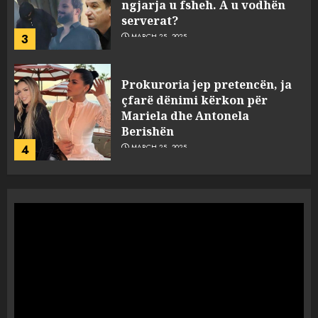
ngjarja u fsheh. A u vodhën
serverat?
3
MARCH 25, 2025
Prokuroria jep pretencën, ja
çfarë dënimi kërkon për
Mariela dhe Antonela
Berishën
4
MARCH 25, 2025
“Ai që drejtonte makinën më
ngjau me Talo Çelën”,
dëshmia e Nuredin Dumanit
flet për PERSONAT që e
plagosën!
5
MARCH 25, 2025
Punonjësja e UKT akuzon