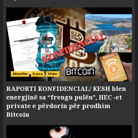
Aktualitet
E jona
Slider
RAPORTI KONFIDENCIAL/ KESH blen
energjinë sa “frengu pulën”, HEC -et
private e përdorin për prodhim
Bitcoin