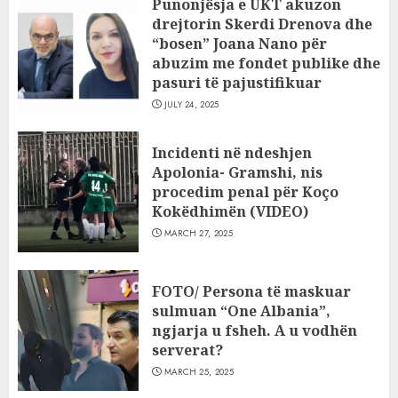
Punonjësja e UKT akuzon
drejtorin Skerdi Drenova dhe
“bosen” Joana Nano për
abuzim me fondet publike dhe
pasuri të pajustifikuar
JULY 24, 2025
Incidenti në ndeshjen
Apolonia- Gramshi, nis
procedim penal për Koço
Kokëdhimën (VIDEO)
MARCH 27, 2025
FOTO/ Persona të maskuar
sulmuan “One Albania”,
ngjarja u fsheh. A u vodhën
serverat?
MARCH 25, 2025