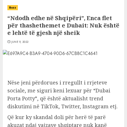
Buzz
“Ndodh edhe në Shqipëri”, Enca flet
për thashethemet e Dubait: Nuk është
e lehtë të gjesh një sheik
JUNE 9, 2022
Nëse jeni përdorues i rregullt i rrjeteve
sociale, me siguri keni lexuar për “Dubai
Porta Potty”, që është aktualisht trend
diskutimi në TikTok, Twitter, Instagram etj.
Që kur ky skandal doli për herë të parë
akuzat ndaj vajzave shqiptare nuk kanë