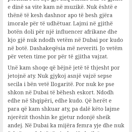
e dinë sa vite kam në muzikë. Nuk është e
thënë të kesh dashnor apo të besh gjëra
imorale për të udhëtuar. Lajmi në gjithë
botën doli për një influencer afrikane dhe
kjo gjë nuk ndodh vetëm në Dubai por kudo
në botë. Dashakeqësia më neveriti. Jo vetëm
për veten time por për të gjitha vajzat.
Unë kam shoqe që bëjnë jetë të thjesht por
jetojnë aty. Nuk gjykoj asnjë vajzë sepse
secila i bën vetë llogaritë. Por nuk ke pse
shkon në Dubai të bëhesh eskort. Ndodh
edhe në Shqipëri, edhe kudo. Që herët e
para që kam shkuar aty, pa dalë këto lajme
njerëzit thoshin ke gjetur ndonjë sheik
andej. Në Dubai ka mijëra femra yje dhe nuk