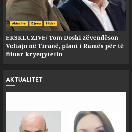
Aktualitet
E jona
Slider
EKSKLUZIVE/ Tom Doshi zëvendëson
Veliajn në Tiranë, plani i Ramës për të
fituar kryeqytetin
AKTUALITET