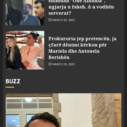
sulmuan “One Albania”,
ngjarja u fsheh. A u vodhën
serverat?
MARCH 25, 2025
Prokuroria jep pretencën, ja
çfarë dënimi kërkon për
Mariela dhe Antonela
Berishën
MARCH 25, 2025
BUZZ