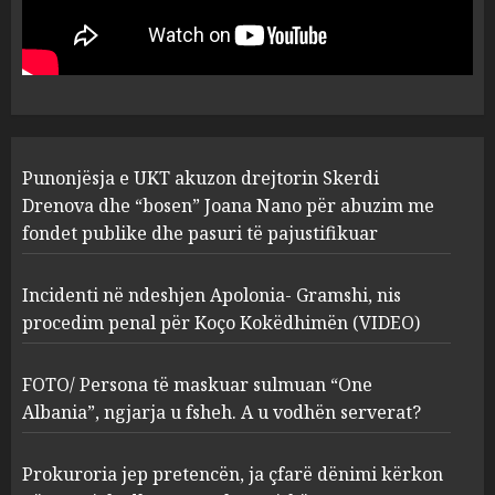
drejtorin Skerdi Drenova dhe
“bosen” Joana Nano për
abuzim me fondet publike dhe
pasuri të pajustifikuar
1
JULY 24, 2025
Incidenti në ndeshjen
Punonjësja e UKT akuzon drejtorin Skerdi
Apolonia- Gramshi, nis
procedim penal për Koço
Drenova dhe “bosen” Joana Nano për abuzim me
Kokëdhimën (VIDEO)
fondet publike dhe pasuri të pajustifikuar
2
MARCH 27, 2025
Incidenti në ndeshjen Apolonia- Gramshi, nis
procedim penal për Koço Kokëdhimën (VIDEO)
FOTO/ Persona të maskuar
sulmuan “One Albania”,
ngjarja u fsheh. A u vodhën
FOTO/ Persona të maskuar sulmuan “One
serverat?
Albania”, ngjarja u fsheh. A u vodhën serverat?
3
MARCH 25, 2025
Prokuroria jep pretencën, ja çfarë dënimi kërkon