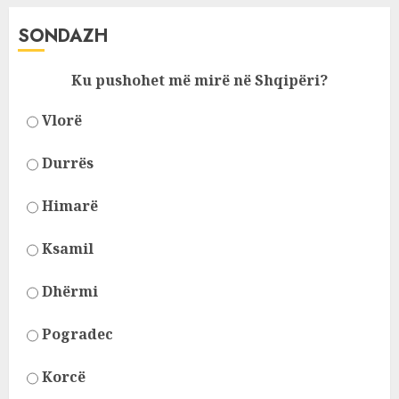
SONDAZH
Ku pushohet më mirë në Shqipëri?
Vlorë
Durrës
Himarë
Ksamil
Dhërmi
Pogradec
Korcë