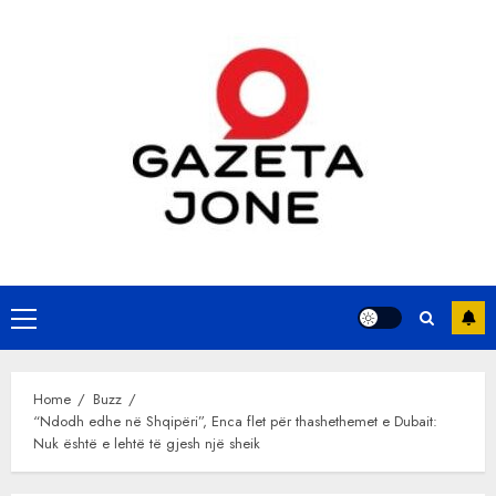
Skip
to
content
Primary
Menu
Home
Buzz
“Ndodh edhe në Shqipëri”, Enca flet për thashethemet e Dubait:
Nuk është e lehtë të gjesh një sheik