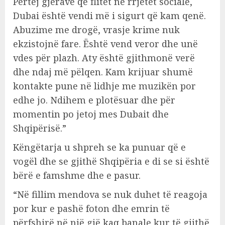
Përtej gjërave që flitet në rrjetet sociale,
Dubai është vendi më i sigurt që kam qenë.
Abuzime me drogë, vrasje krime nuk
ekzistojnë fare. Është vend veror dhe unë
vdes për plazh. Aty është gjithmonë verë
dhe ndaj më pëlqen. Kam krijuar shumë
kontakte pune në lidhje me muzikën por
edhe jo. Ndihem e plotësuar dhe për
momentin po jetoj mes Dubait dhe
Shqipërisë.”
Këngëtarja u shpreh se ka punuar që e
vogël dhe se gjithë Shqipëria e di se si është
bërë e famshme dhe e pasur.
“Në fillim mendova se nuk duhet të reagoja
por kur e pashë foton dhe emrin të
përfshirë në një gjë kaq banale kur të gjithë