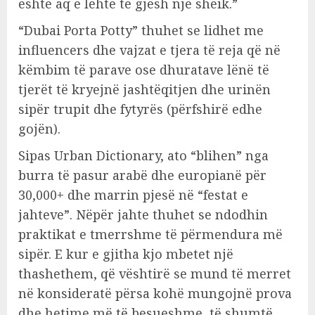
është aq e lehtë të gjesh një sheik.”
“Dubai Porta Potty” thuhet se lidhet me
influencers dhe vajzat e tjera të reja që në
këmbim të parave ose dhuratave lënë të
tjerët të kryejnë jashtëqitjen dhe urinën
sipër trupit dhe fytyrës (përfshirë edhe
gojën).
Sipas Urban Dictionary, ato “blihen” nga
burra të pasur arabë dhe europianë për
30,000+ dhe marrin pjesë në “festat e
jahteve”. Nëpër jahte thuhet se ndodhin
praktikat e tmerrshme të përmendura më
sipër. E kur e gjitha kjo mbetet një
thashethem, që vështirë se mund të merret
në konsideratë përsa kohë mungojnë prova
dhe hetime më të besueshme, të shumtë