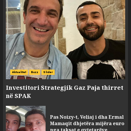
Aktualitet
Buzz
Slider
Investitori Strategjik Gaz Paja thirret
në SPAK
Pas Noizy-t, Veliaj i dha Ermal
Mamaqit dhjetëra mijëra euro
nga taksat e qytetarëve