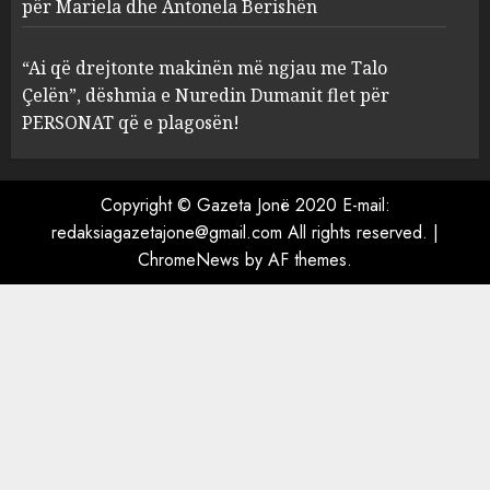
Prokuroria jep pretencën, ja
për Mariela dhe Antonela Berishën
çfarë dënimi kërkon për
Mariela dhe Antonela
“Ai që drejtonte makinën më ngjau me Talo
Berishën
Çelën”, dëshmia e Nuredin Dumanit flet për
4
MARCH 25, 2025
PERSONAT që e plagosën!
“Ai që drejtonte makinën më
ngjau me Talo Çelën”,
Copyright © Gazeta Jonë 2020 E-mail:
dëshmia e Nuredin Dumanit
redaksiagazetajone@gmail.com
All rights reserved.
|
flet për PERSONAT që e
ChromeNews
by AF themes.
plagosën!
5
MARCH 25, 2025