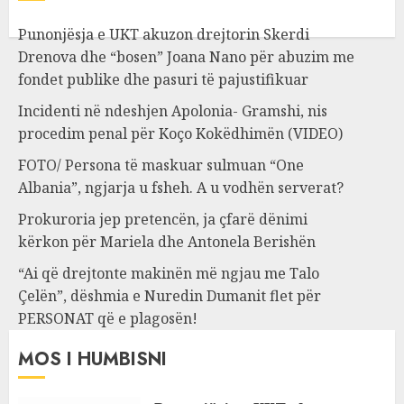
Punonjësja e UKT akuzon drejtorin Skerdi
Drenova dhe “bosen” Joana Nano për abuzim me
fondet publike dhe pasuri të pajustifikuar
Incidenti në ndeshjen Apolonia- Gramshi, nis
procedim penal për Koço Kokëdhimën (VIDEO)
FOTO/ Persona të maskuar sulmuan “One
Albania”, ngjarja u fsheh. A u vodhën serverat?
Prokuroria jep pretencën, ja çfarë dënimi
kërkon për Mariela dhe Antonela Berishën
“Ai që drejtonte makinën më ngjau me Talo
Çelën”, dëshmia e Nuredin Dumanit flet për
PERSONAT që e plagosën!
MOS I HUMBISNI