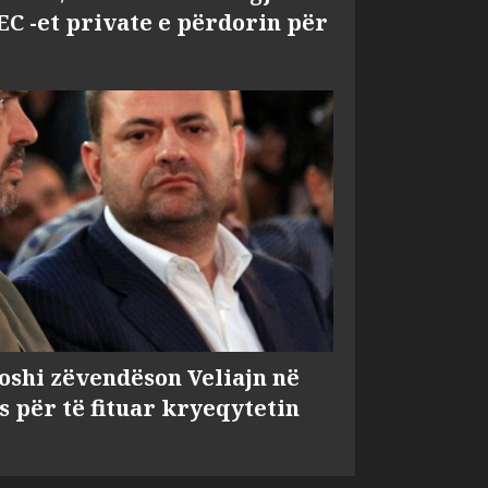
EC -et private e përdorin për
shi zëvendëson Veliajn në
s për të fituar kryeqytetin