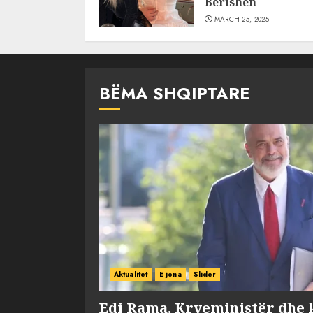
Berishën
MARCH 25, 2025
BËMA SHQIPTARE
Aktualitet
E jona
Slider
Edi Rama, Kryeministër dhe 