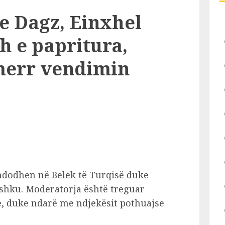
 Dagz, Einxhel
h e papritura,
merr vendimin
 ndodhen në Belek të Turqisë duke
ashku. Moderatorja është treguar
e, duke ndarë me ndjekësit pothuajse