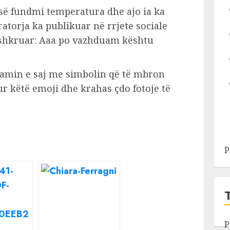
së fundmi temperatura dhe ajo ia ka
ratorja ka publikuar në rrjete sociale
 shkruar: Aaa po vazhduam kështu
amin e saj me simbolin që të mbron
r këtë emoji dhe krahas çdo fotoje të
P
P