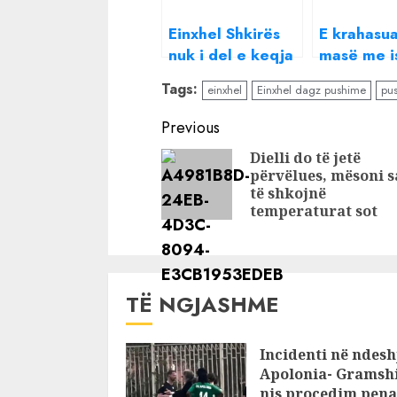
Einxhel Shkirës
E krahasu
nuk i del e keqja
masë me i
me Donaldin/
banoren e
Tags:
einxhel
Einxhel dagz pushime
pu
Moderatorja
VIP, Bora
ironizon
merr vend
Continue
Previous
emisionin e tij: Ka
drastik
Reading
Dielli do të jetë
pasur jetë dhe
përvëlues, mësoni s
para tetorit…
të shkojnë
temperaturat sot
TË NGJASHME
Incidenti në ndesh
Apolonia- Gramshi
nis procedim pena