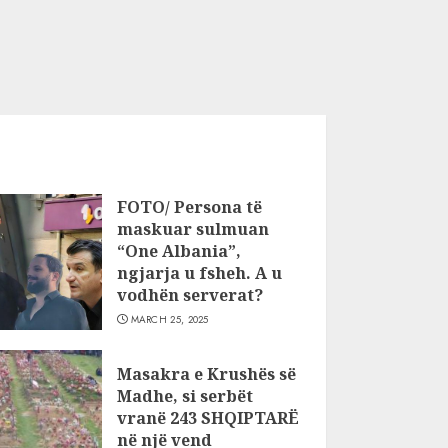
FOTO/ Persona të
maskuar sulmuan
“One Albania”,
ngjarja u fsheh. A u
vodhën serverat?
MARCH 25, 2025
Masakra e Krushës së
Madhe, si serbët
vranë 243 SHQIPTARË
në një vend