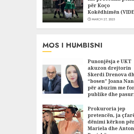
për Koço
Kokëdhimën (VID
MARCH 27, 2025
MOS I HUMBISNI
Punonjësja e UKT
akuzon drejtorin
Skerdi Drenova d
“bosen” Joana Nan
për abuzim me fo
publike dhe pasuri
pajustifikuar
Prokuroria jep
JULY 24, 2025
pretencën, ja çfar
dënimi kërkon pë
Mariela dhe Anton