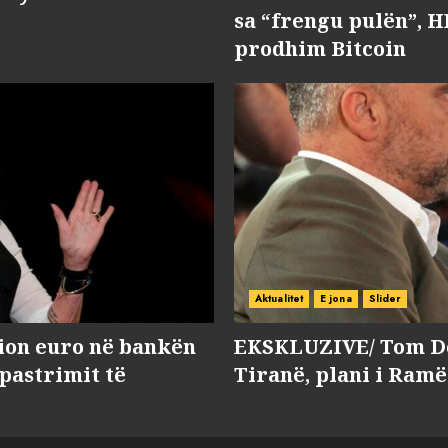
sa “frengu pulën”, H
prodhim Bitcoin
Aktualitet
E jona
Slider
lion euro në bankën
EKSKLUZIVE/ Tom Do
 pastrimit të
Tiranë, plani i Ramë