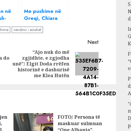
S
an në
Me pushime në
N
sh-
Greqi, Chiara
d
 BB
Ferragni-t i ndodh
I
shime
vendimi i einxhel
 Zemani
e papritura në
G
imin
mes të detit
Next
K
“Ajo nuk do më
F
a do
zgjidhte, e zgjodha
Previous
“
Next
unë”/ Elgit Doda rrëfen
post:
v
post:
historinë e dashurisë
me Klea Hutën
P
d
A
“
m
jen
FOTO/ Persona të
D
,
maskuar sulmuan
p
l
“One Albania”,