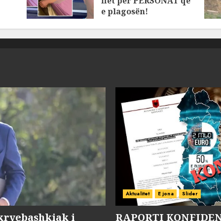
flet për PERSONAT që
e plagosën!
MARCH 25, 2025
Aktualitet
E jona
Slider
kryebashkiak i
RAPORTI KONFIDENC