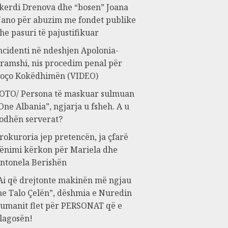
kerdi Drenova dhe “bosen” Joana
ano për abuzim me fondet publike
he pasuri të pajustifikuar
ncidenti në ndeshjen Apolonia-
ramshi, nis procedim penal për
oço Kokëdhimën (VIDEO)
OTO/ Persona të maskuar sulmuan
One Albania”, ngjarja u fsheh. A u
odhën serverat?
rokuroria jep pretencën, ja çfarë
ënimi kërkon për Mariela dhe
ntonela Berishën
Ai që drejtonte makinën më ngjau
e Talo Çelën”, dëshmia e Nuredin
umanit flet për PERSONAT që e
lagosën!