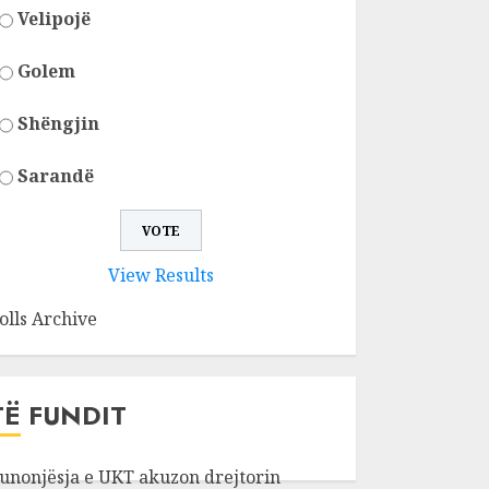
Velipojë
Golem
Shëngjin
Sarandë
View Results
olls Archive
TË FUNDIT
unonjësja e UKT akuzon drejtorin