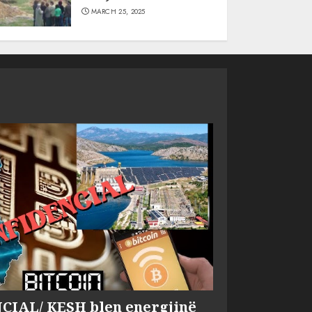
MARCH 25, 2025
IAL/ KESH blen energjinë