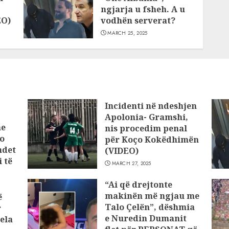
ngjarja u fsheh. A u
EO)
vodhën serverat?
MARCH 25, 2025
Incidenti në ndeshjen
Apolonia- Gramshi,
he
nis procedim penal
o
për Koço Kokëdhimën
ndet
(VIDEO)
 të
MARCH 27, 2025
“Ai që drejtonte
makinën më ngjau me
ë
Talo Çelën”, dëshmia
r
e Nuredin Dumanit
ela