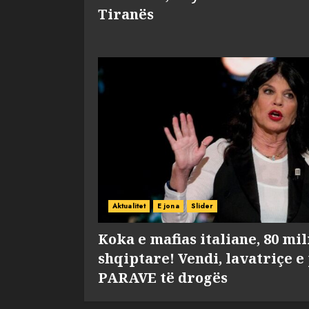
Tiranës
Aktualitet
E jona
Slider
Koka e mafias italiane, 80 mi
shqiptare! Vendi, lavatriçe e
PARAVE të drogës