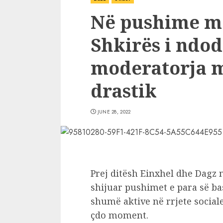
Në pushime me
Shkirës i ndod
moderatorja 
drastik
JUNE 28, 2022
Prej ditësh Einxhel dhe Dagz
shijuar pushimet e para së b
shumë aktive në rrjete social
çdo moment.