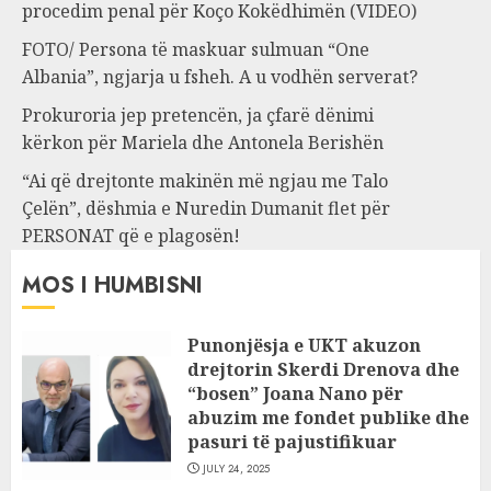
procedim penal për Koço Kokëdhimën (VIDEO)
FOTO/ Persona të maskuar sulmuan “One
Albania”, ngjarja u fsheh. A u vodhën serverat?
Prokuroria jep pretencën, ja çfarë dënimi
kërkon për Mariela dhe Antonela Berishën
“Ai që drejtonte makinën më ngjau me Talo
Çelën”, dëshmia e Nuredin Dumanit flet për
PERSONAT që e plagosën!
MOS I HUMBISNI
Punonjësja e UKT akuzon
drejtorin Skerdi Drenova dhe
“bosen” Joana Nano për
abuzim me fondet publike dhe
pasuri të pajustifikuar
JULY 24, 2025