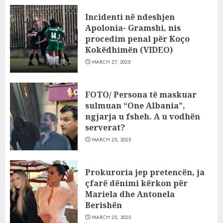
Incidenti në ndeshjen
Apolonia- Gramshi, nis
procedim penal për Koço
Kokëdhimën (VIDEO)
MARCH 27, 2025
FOTO/ Persona të maskuar
sulmuan “One Albania”,
ngjarja u fsheh. A u vodhën
serverat?
MARCH 25, 2025
Prokuroria jep pretencën, ja
çfarë dënimi kërkon për
Mariela dhe Antonela
Berishën
MARCH 25, 2025