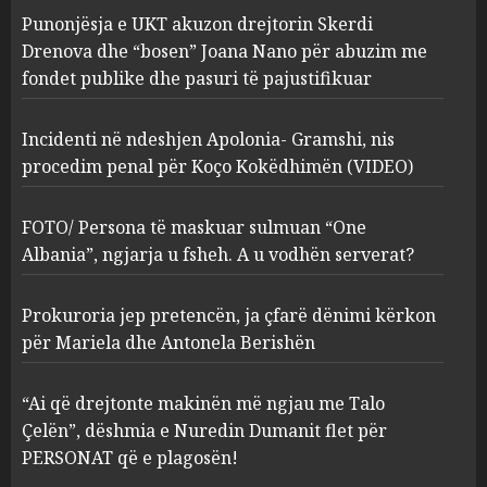
Incidenti në ndeshjen
Punonjësja e UKT akuzon drejtorin Skerdi
Apolonia- Gramshi, nis
procedim penal për Koço
Drenova dhe “bosen” Joana Nano për abuzim me
Kokëdhimën (VIDEO)
fondet publike dhe pasuri të pajustifikuar
2
MARCH 27, 2025
Incidenti në ndeshjen Apolonia- Gramshi, nis
procedim penal për Koço Kokëdhimën (VIDEO)
FOTO/ Persona të maskuar
sulmuan “One Albania”,
ngjarja u fsheh. A u vodhën
FOTO/ Persona të maskuar sulmuan “One
serverat?
Albania”, ngjarja u fsheh. A u vodhën serverat?
3
MARCH 25, 2025
Prokuroria jep pretencën, ja çfarë dënimi kërkon
Prokuroria jep pretencën, ja
për Mariela dhe Antonela Berishën
çfarë dënimi kërkon për
Mariela dhe Antonela
“Ai që drejtonte makinën më ngjau me Talo
Berishën
Çelën”, dëshmia e Nuredin Dumanit flet për
4
MARCH 25, 2025
PERSONAT që e plagosën!