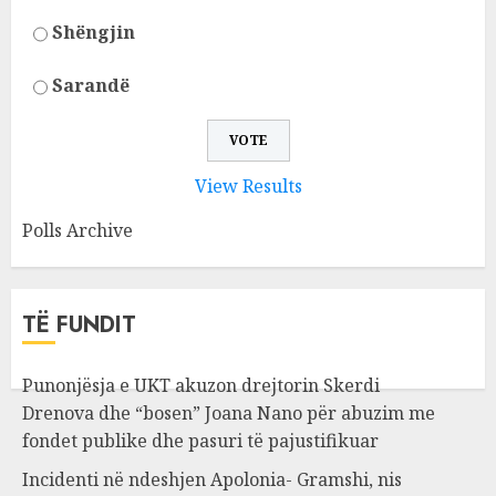
Shëngjin
Sarandë
View Results
Polls Archive
TË FUNDIT
Punonjësja e UKT akuzon drejtorin Skerdi
Drenova dhe “bosen” Joana Nano për abuzim me
fondet publike dhe pasuri të pajustifikuar
Incidenti në ndeshjen Apolonia- Gramshi, nis