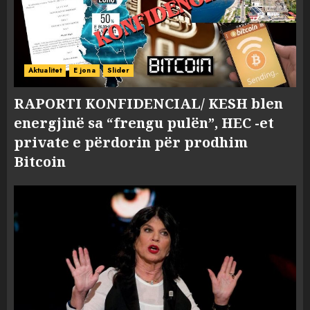
Aktualitet
E jona
Slider
RAPORTI KONFIDENCIAL/ KESH blen
energjinë sa “frengu pulën”, HEC -et
private e përdorin për prodhim
Bitcoin