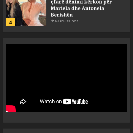
çfarë dënimi kërkon për
Mariela dhe Antonela
Berishën
4
MARCH 25, 2025
“Ai që drejtonte makinën më
ngjau me Talo Çelën”,
dëshmia e Nuredin Dumanit
flet për PERSONAT që e
plagosën!
5
MARCH 25, 2025
Punonjësja e UKT akuzon
drejtorin Skerdi Drenova dhe
“bosen” Joana Nano për
abuzim me fondet publike dhe
pasuri të pajustifikuar
1
JULY 24, 2025