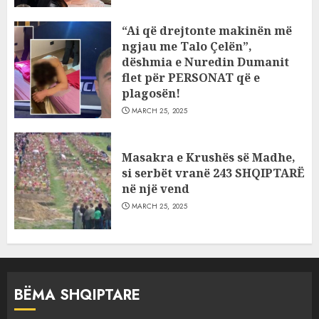
“Ai që drejtonte makinën më
ngjau me Talo Çelën”,
dëshmia e Nuredin Dumanit
flet për PERSONAT që e
plagosën!
MARCH 25, 2025
Masakra e Krushës së Madhe,
si serbët vranë 243 SHQIPTARË
në një vend
MARCH 25, 2025
BËMA SHQIPTARE