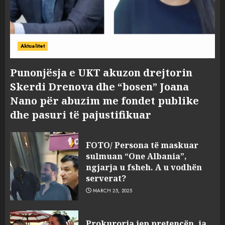
Aktualitet
Punonjësja e UKT akuzon drejtorin
Skerdi Drenova dhe “bosen” Joana
Nano për abuzim me fondet publike
dhe pasuri të pajustifikuar
FOTO/ Persona të maskuar
sulmuan “One Albania”,
ngjarja u fsheh. A u vodhën
serverat?
MARCH 25, 2025
Prokuroria jep pretencën, ja