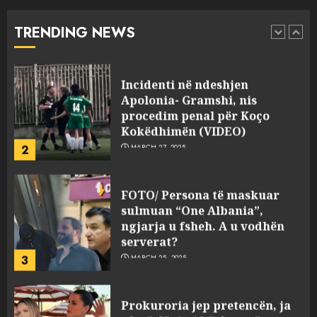
“bosen” Joana Nano për
abuzim me fondet publike dhe
TRENDING NEWS
pasuri të pajustifikuar
1
JULY 24, 2025
Incidenti në ndeshjen
Apolonia- Gramshi, nis
procedim penal për Koço
Kokëdhimën (VIDEO)
2
MARCH 27, 2025
FOTO/ Persona të maskuar
sulmuan “One Albania”,
ngjarja u fsheh. A u vodhën
serverat?
3
MARCH 25, 2025
Prokuroria jep pretencën, ja