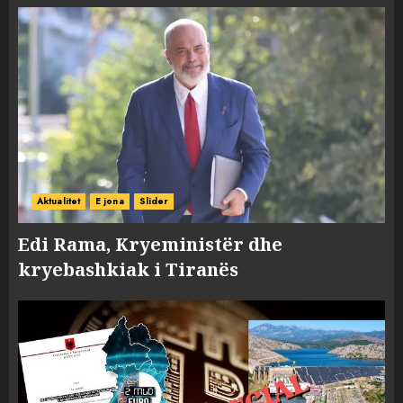
Aktualitet
E jona
Slider
Edi Rama, Kryeministër dhe
kryebashkiak i Tiranës