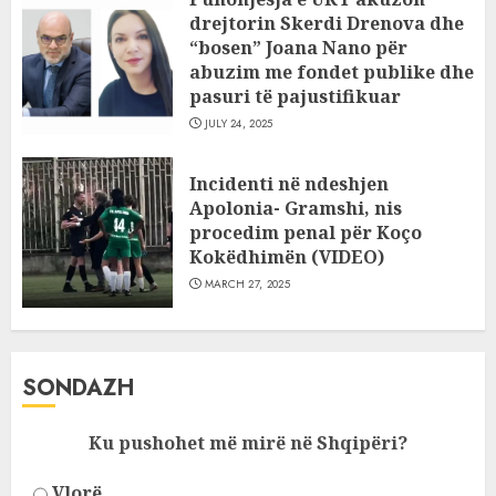
drejtorin Skerdi Drenova dhe
“bosen” Joana Nano për
abuzim me fondet publike dhe
pasuri të pajustifikuar
JULY 24, 2025
Incidenti në ndeshjen
Apolonia- Gramshi, nis
procedim penal për Koço
Kokëdhimën (VIDEO)
MARCH 27, 2025
SONDAZH
Ku pushohet më mirë në Shqipëri?
Vlorë