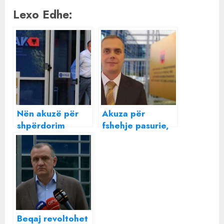
Lexo Edhe:
Nën akuzë për
Akuza për
shpërdorim
fshehje pasurie,
detyre, Ilir Beqaj
dënohet me 1 vit
paraqitet në
burg gjyqtari
SPAK
Ardian Hajdari
Beqaj revoltohet