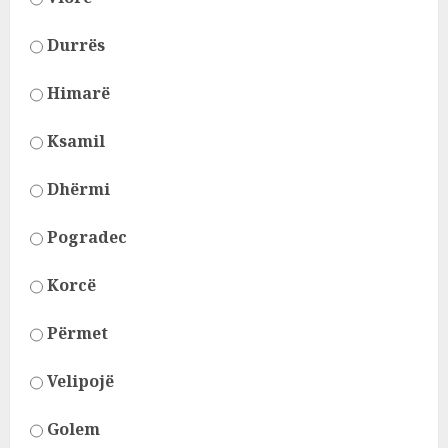
Durrës
Himarë
Ksamil
Dhërmi
Pogradec
Korcë
Përmet
Velipojë
Golem