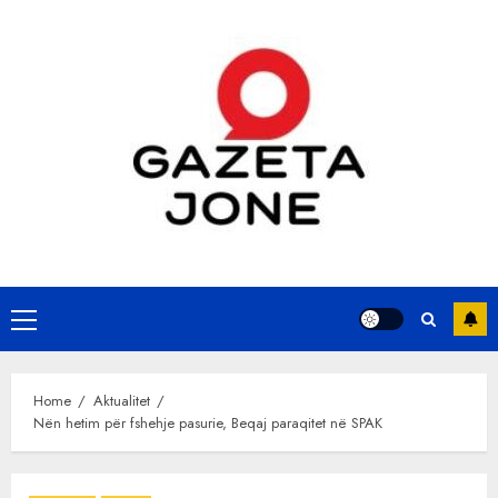
Skip
to
content
Primary
Menu
Home
Aktualitet
Nën hetim për fshehje pasurie, Beqaj paraqitet në SPAK