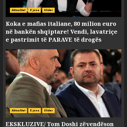
Aktualitet
E jona
Slider
Koka e mafias italiane, 80 milion euro
në bankën shqiptare! Vendi, lavatriçe
e pastrimit të PARAVE të drogës
Aktualitet
E jona
Slider
EKSKLUZIVE/ Tom Doshi zëvendëson