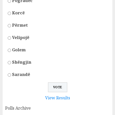
Pogradec
Korcë
Përmet
Velipojë
Golem
Shëngjin
Sarandë
View Results
Polls Archive