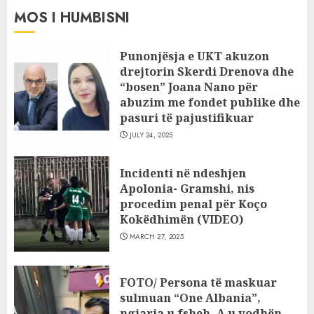
MOS I HUMBISNI
Punonjësja e UKT akuzon
drejtorin Skerdi Drenova dhe
“bosen” Joana Nano për
abuzim me fondet publike dhe
pasuri të pajustifikuar
JULY 24, 2025
Incidenti në ndeshjen
Apolonia- Gramshi, nis
procedim penal për Koço
Kokëdhimën (VIDEO)
MARCH 27, 2025
FOTO/ Persona të maskuar
sulmuan “One Albania”,
ngjarja u fsheh. A u vodhën