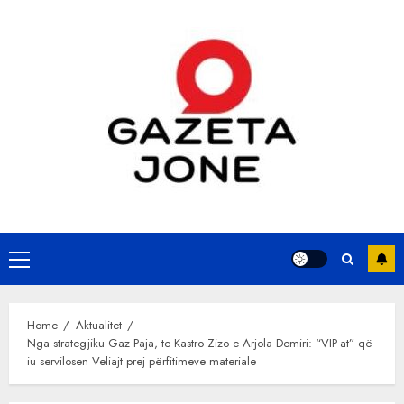
Skip
to
content
Primary
Menu
Home
Aktualitet
Nga strategjiku Gaz Paja, te Kastro Zizo e Arjola Demiri: “VIP-at” që
iu servilosen Veliajt prej përfitimeve materiale