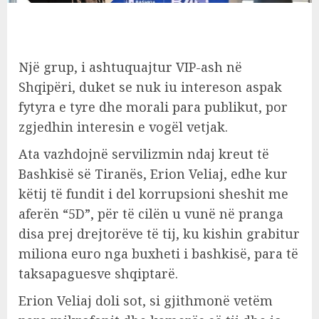
Një grup, i ashtuquajtur VIP-ash në
Shqipëri, duket se nuk iu intereson aspak
fytyra e tyre dhe morali para publikut, por
zgjedhin interesin e vogël vetjak.
Ata vazhdojnë servilizmin ndaj kreut të
Bashkisë së Tiranës, Erion Veliaj, edhe kur
këtij të fundit i del korrupsioni sheshit me
aferën “5D”, për të cilën u vunë në pranga
disa prej drejtorëve të tij, ku kishin grabitur
miliona euro nga buxheti i bashkisë, para të
taksapaguesve shqiptarë.
Erion Veliaj doli sot, si gjithmonë vetëm