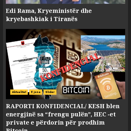
Edi Rama, Kryeministër dhe
kryebashkiak i Tiranës
Aktualitet
E jona
Slider
RAPORTI KONFIDENCIAL/ KESH blen
energjinë sa “frengu pulën”, HEC -et
private e përdorin për prodhim
Bitcoin