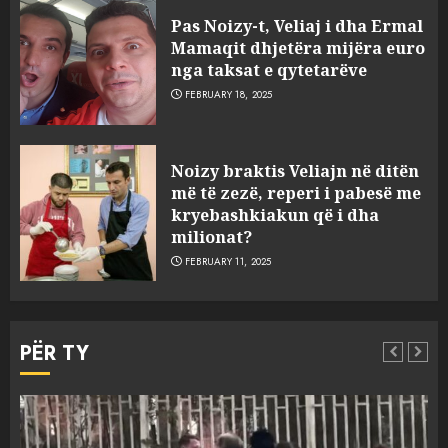
sulmuan “One Albania”,
Pas Noizy-t, Veliaj i dha Ermal
ngjarja u fsheh. A u vodhën
Mamaqit dhjetëra mijëra euro
serverat?
nga taksat e qytetarëve
3
MARCH 25, 2025
FEBRUARY 18, 2025
Prokuroria jep pretencën, ja
Noizy braktis Veliajn në ditën
çfarë dënimi kërkon për
më të zezë, reperi i pabesë me
Mariela dhe Antonela
kryebashkiakun që i dha
Berishën
milionat?
4
MARCH 25, 2025
FEBRUARY 11, 2025
“Ai që drejtonte makinën më
ngjau me Talo Çelën”,
PËR TY
dëshmia e Nuredin Dumanit
flet për PERSONAT që e
plagosën!
5
MARCH 25, 2025