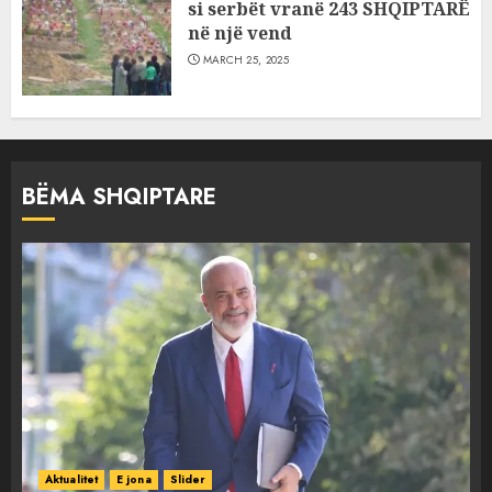
si serbët vranë 243 SHQIPTARË
në një vend
MARCH 25, 2025
BËMA SHQIPTARE
Aktualitet
E jona
Slider