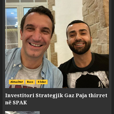
Aktualitet
Buzz
Slider
Investitori Strategjik Gaz Paja thirret
në SPAK
FOTO/ Persona të maskuar