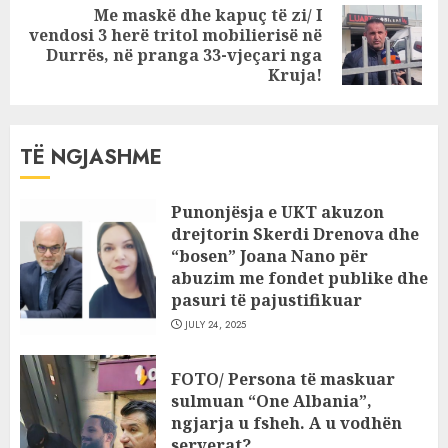
Me maskë dhe kapuç të zi/ I
vendosi 3 herë tritol mobilierisë në
Next
Durrës, në pranga 33-vjeçari nga
post:
Kruja!
TË NGJASHME
Punonjësja e UKT akuzon
drejtorin Skerdi Drenova dhe
“bosen” Joana Nano për
abuzim me fondet publike dhe
pasuri të pajustifikuar
JULY 24, 2025
FOTO/ Persona të maskuar
sulmuan “One Albania”,
ngjarja u fsheh. A u vodhën
serverat?