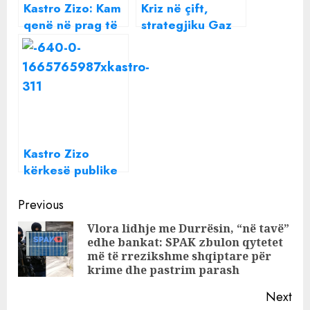
Kastro Zizo: Kam
Kriz në çift,
qenë në prag të
strategjiku Gaz
vdekjes nga
Paja ndahet me
abuzimi me pijen
bashkëshorten?!
dhe lëndët
narkotike
Kastro Zizo
kërkesë publike
Rozana Radit:
Continue
Mëso të heqësh
Previous
bllokun në
Reading
Vlora lidhje me Durrësin, “në tavë”
Instagram
edhe bankat: SPAK zbulon qytetet
Pre
më të rrezikshme shqiptare për
pos
krime dhe pastrim parash
Next