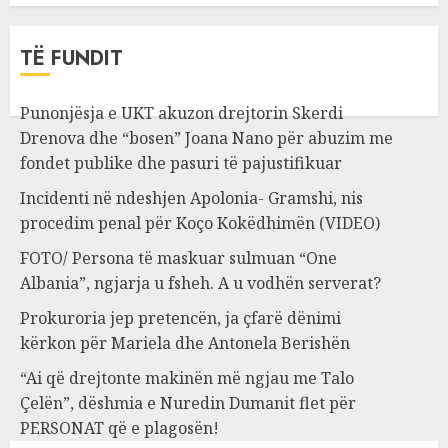
TË FUNDIT
Punonjësja e UKT akuzon drejtorin Skerdi
Drenova dhe “bosen” Joana Nano për abuzim me
fondet publike dhe pasuri të pajustifikuar
Incidenti në ndeshjen Apolonia- Gramshi, nis
procedim penal për Koço Kokëdhimën (VIDEO)
FOTO/ Persona të maskuar sulmuan “One
Albania”, ngjarja u fsheh. A u vodhën serverat?
Prokuroria jep pretencën, ja çfarë dënimi
kërkon për Mariela dhe Antonela Berishën
“Ai që drejtonte makinën më ngjau me Talo
Çelën”, dëshmia e Nuredin Dumanit flet për
PERSONAT që e plagosën!