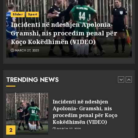
Punonjësja e UKT akuzon
drejtorin Skerdi Drenova dhe
Slider
Sport
“bosen” Joana Nano për
Incidenti në ndeshjen Apolonia-
abuzim me fondet publike dhe
e
Gramshi, nis procedim penal për
pasuri të pajustifikuar
1
JULY 24, 2025
Koço Kokëdhimën (VIDEO)
MARCH 27, 2025
Incidenti në ndeshjen
Apolonia- Gramshi, nis
procedim penal për Koço
Kokëdhimën (VIDEO)
TRENDING NEWS
2
MARCH 27, 2025
FOTO/ Persona të maskuar
sulmuan “One Albania”,
ngjarja u fsheh. A u vodhën
serverat?
3
MARCH 25, 2025