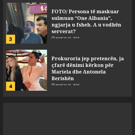
Prokuroria jep pretencën, ja
çfarë dënimi kërkon për
Mariela dhe Antonela
Berishën
4
MARCH 25, 2025
“Ai që drejtonte makinën më
ngjau me Talo Çelën”,
dëshmia e Nuredin Dumanit
flet për PERSONAT që e
plagosën!
5
MARCH 25, 2025
Punonjësja e UKT akuzon
drejtorin Skerdi Drenova dhe
“bosen” Joana Nano për
abuzim me fondet publike dhe
pasuri të pajustifikuar
1