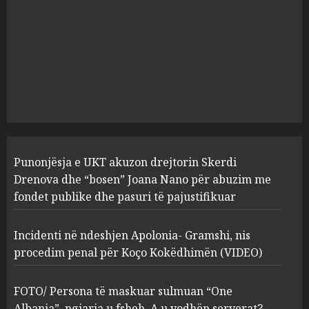
JULY 24, 2025
Incidenti në ndeshjen
Apolonia- Gramshi, nis
procedim penal për Koço
Kokëdhimën (VIDEO)
2
MARCH 27, 2025
FOTO/ Persona të maskuar
Punonjësja e UKT akuzon drejtorin Skerdi
sulmuan “One Albania”,
ngjarja u fsheh. A u vodhën
Drenova dhe “bosen” Joana Nano për abuzim me
serverat?
fondet publike dhe pasuri të pajustifikuar
3
MARCH 25, 2025
Incidenti në ndeshjen Apolonia- Gramshi, nis
procedim penal për Koço Kokëdhimën (VIDEO)
Prokuroria jep pretencën, ja
çfarë dënimi kërkon për
Mariela dhe Antonela
FOTO/ Persona të maskuar sulmuan “One
Berishën
Albania”, ngjarja u fsheh. A u vodhën serverat?