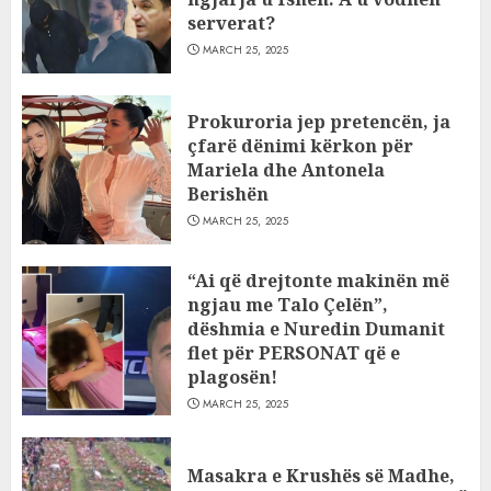
serverat?
MARCH 25, 2025
Prokuroria jep pretencën, ja
çfarë dënimi kërkon për
Mariela dhe Antonela
Berishën
MARCH 25, 2025
“Ai që drejtonte makinën më
ngjau me Talo Çelën”,
dëshmia e Nuredin Dumanit
flet për PERSONAT që e
plagosën!
MARCH 25, 2025
Masakra e Krushës së Madhe,