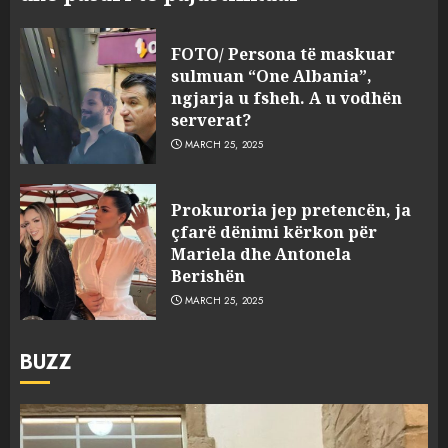
FOTO/ Persona të maskuar
sulmuan “One Albania”,
ngjarja u fsheh. A u vodhën
serverat?
MARCH 25, 2025
Prokuroria jep pretencën, ja
çfarë dënimi kërkon për
Mariela dhe Antonela
Berishën
MARCH 25, 2025
BUZZ