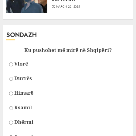
MARCH 25, 2025
SONDAZH
Ku pushohet më mirë në Shqipëri?
Vlorë
Durrës
Himarë
Ksamil
Dhërmi