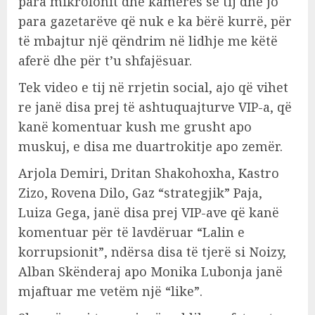
para mikrofonit dhe kamerës së tij dhe jo
para gazetarëve që nuk e ka bërë kurrë, për
të mbajtur një qëndrim në lidhje me këtë
aferë dhe për t’u shfajësuar.
Tek video e tij në rrjetin social, ajo që vihet
re janë disa prej të ashtuquajturve VIP-a, që
kanë komentuar kush me grusht apo
muskuj, e disa me duartrokitje apo zemër.
Arjola Demiri, Dritan Shakohoxha, Kastro
Zizo, Rovena Dilo, Gaz “strategjik” Paja,
Luiza Gega, janë disa prej VIP-ave që kanë
komentuar për të lavdëruar “Lalin e
korrupsionit”, ndërsa disa të tjerë si Noizy,
Alban Skënderaj apo Monika Lubonja janë
mjaftuar me vetëm një “like”.