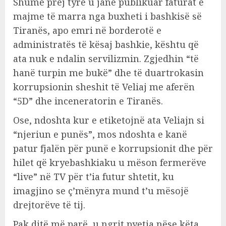
Shumë prej tyre u janë publikuar faturat e
majme të marra nga buxheti i bashkisë së
Tiranës, apo emri në borderotë e
administratës të kësaj bashkie, kështu që
ata nuk e ndalin servilizmin. Zgjedhin “të
hanë turpin me bukë” dhe të duartrokasin
korrupsionin sheshit të Veliaj me aferën
“5D” dhe inceneratorin e Tiranës.
Ose, ndoshta kur e etiketojnë ata Veliajn si
“njeriun e punës”, mos ndoshta e kanë
patur fjalën për punë e korrupsionit dhe për
hilet që kryebashkiaku u mëson fermerëve
“live” në TV për t’ia futur shtetit, ku
imagjino se ç’mënyra mund t’u mësojë
drejtorëve të tij.
Pak ditë më parë, u ngrit pyetja nëse këta