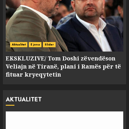
Aktualitet
E jona
Slider
EKSKLUZIVE/ Tom Doshi zëvendëson
Veliajn në Tiranë, plani i Ramës për të
fituar kryeqytetin
AKTUALITET