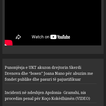
flet për PERSONAT që e
plagosën!
5
MARCH 25, 2025
Punonjësja e UKT akuzon
drejtorin Skerdi Drenova dhe
“bosen” Joana Nano për
abuzim me fondet publike dhe
pasuri të pajustifikuar
1
JULY 24, 2025
Incidenti në ndeshjen
Punonjësja e UKT akuzon drejtorin Skerdi
Apolonia- Gramshi, nis
procedim penal për Koço
Drenova dhe “bosen” Joana Nano për abuzim me
Kokëdhimën (VIDEO)
fondet publike dhe pasuri të pajustifikuar
2
MARCH 27, 2025
Incidenti në ndeshjen Apolonia- Gramshi, nis
procedim penal për Koço Kokëdhimën (VIDEO)
FOTO/ Persona të maskuar
sulmuan “One Albania”,