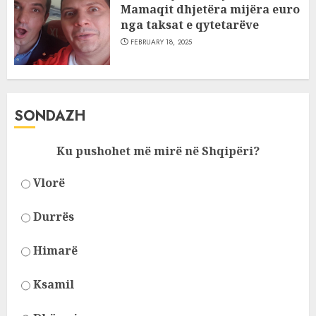
Mamaqit dhjetëra mijëra euro
nga taksat e qytetarëve
FEBRUARY 18, 2025
SONDAZH
Ku pushohet më mirë në Shqipëri?
Vlorë
Durrës
Himarë
Ksamil