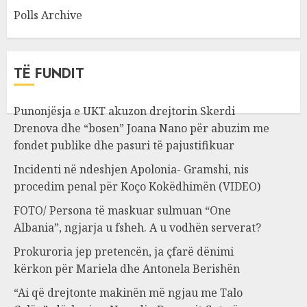
Polls Archive
TË FUNDIT
Punonjësja e UKT akuzon drejtorin Skerdi
Drenova dhe “bosen” Joana Nano për abuzim me
fondet publike dhe pasuri të pajustifikuar
Incidenti në ndeshjen Apolonia- Gramshi, nis
procedim penal për Koço Kokëdhimën (VIDEO)
FOTO/ Persona të maskuar sulmuan “One
Albania”, ngjarja u fsheh. A u vodhën serverat?
Prokuroria jep pretencën, ja çfarë dënimi
kërkon për Mariela dhe Antonela Berishën
“Ai që drejtonte makinën më ngjau me Talo