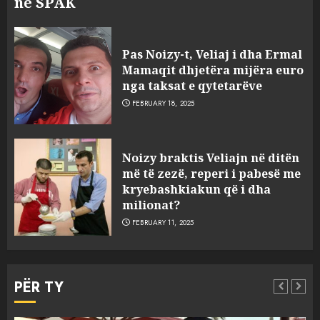
në SPAK
Pas Noizy-t, Veliaj i dha Ermal
Mamaqit dhjetëra mijëra euro
nga taksat e qytetarëve
FEBRUARY 18, 2025
FOTO/ Persona të maskuar
Noizy braktis Veliajn në ditën
sulmuan “One Albania”,
më të zezë, reperi i pabesë me
ngjarja u fsheh. A u vodhën
kryebashkiakun që i dha
serverat?
milionat?
3
MARCH 25, 2025
FEBRUARY 11, 2025
Prokuroria jep pretencën, ja
çfarë dënimi kërkon për
PËR TY
Mariela dhe Antonela
Berishën
MARCH 25, 2025