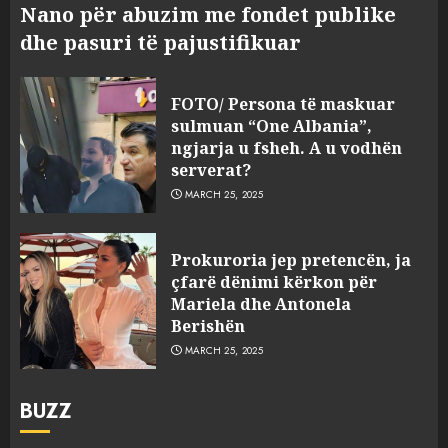
Nano për abuzim me fondet publike
dhe pasuri të pajustifikuar
FOTO/ Persona të maskuar
sulmuan “One Albania”,
ngjarja u fsheh. A u vodhën
serverat?
MARCH 25, 2025
Prokuroria jep pretencën, ja
çfarë dënimi kërkon për
Mariela dhe Antonela
Berishën
MARCH 25, 2025
BUZZ