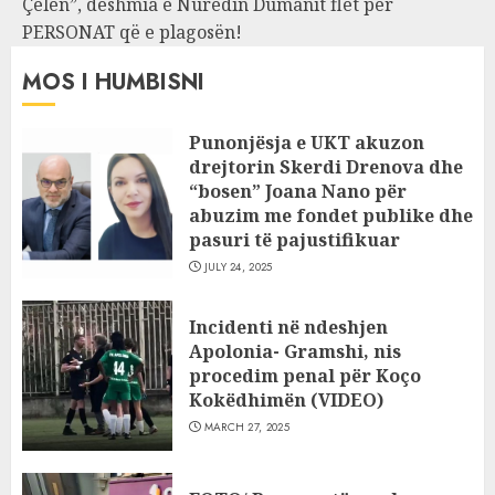
Çelën”, dëshmia e Nuredin Dumanit flet për
PERSONAT që e plagosën!
MOS I HUMBISNI
Punonjësja e UKT akuzon
drejtorin Skerdi Drenova dhe
“bosen” Joana Nano për
abuzim me fondet publike dhe
pasuri të pajustifikuar
JULY 24, 2025
Incidenti në ndeshjen
Apolonia- Gramshi, nis
procedim penal për Koço
Kokëdhimën (VIDEO)
MARCH 27, 2025