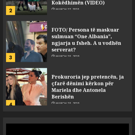
2
MARCH 27, 2025
FOTO/ Persona të maskuar
sulmuan “One Albania”,
ngjarja u fsheh. A u vodhën
serverat?
3
MARCH 25, 2025
Prokuroria jep pretencën, ja
çfarë dënimi kërkon për
Mariela dhe Antonela
Berishën
4
MARCH 25, 2025
“Ai që drejtonte makinën më
ngjau me Talo Çelën”,
dëshmia e Nuredin Dumanit