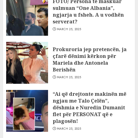
FOTO/ Persona të maskuar
sulmuan “One Albania”,
ngjarja u fsheh. A u vodhën
serverat?
MARCH 25, 2025
Prokuroria jep pretencën, ja
çfarë dënimi kërkon për
Mariela dhe Antonela
Berishën
MARCH 25, 2025
“Ai që drejtonte makinën më
ngjau me Talo Çelën”,
dëshmia e Nuredin Dumanit
flet për PERSONAT që e
plagosën!
MARCH 25, 2025