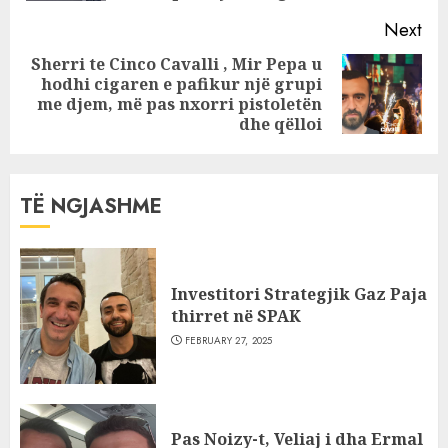
Next
Sherri te Cinco Cavalli , Mir Pepa u
hodhi cigaren e pafikur një grupi
Next
me djem, më pas nxorri pistoletën
post:
dhe qëlloi
TË NGJASHME
Investitori Strategjik Gaz Paja
thirret në SPAK
FEBRUARY 27, 2025
Pas Noizy-t, Veliaj i dha Ermal