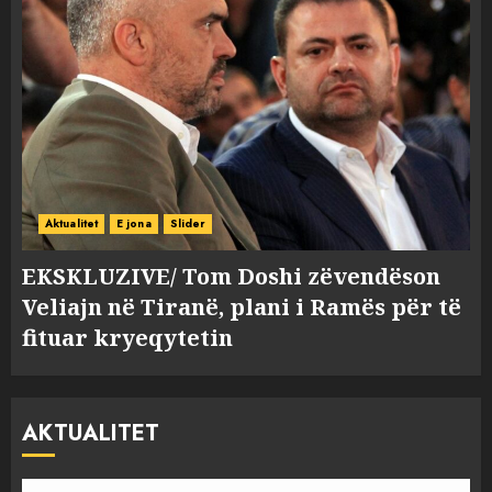
Aktualitet
E jona
Slider
EKSKLUZIVE/ Tom Doshi zëvendëson
Veliajn në Tiranë, plani i Ramës për të
fituar kryeqytetin
AKTUALITET