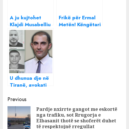
A ju kujtohet
Frikë për Ermal
Klajdi Musabelliu
Metën! Këngëtari
i këngës
në gjendje të
“Provimin e
keqe
kalova”/
shëndetësore
Rikthehet pas 19
vitesh “i
zhdukur”
U dhunua dje në
Tiranë, avokati
Sokol Mëngjesi
Continue
në gjendje të
Previous
rëndë në spital!
Reading
Pardje nxirrte gangot me eskortë
nga trafiku, sot Rrugorja e
Pre
Elbasanit thotë se shoferët duhet
pos
të respektojnë rregullat