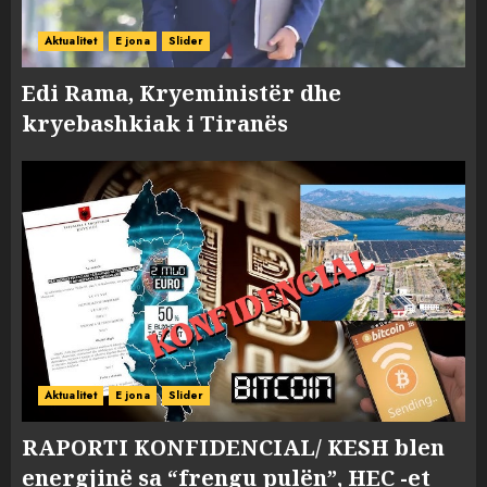
Aktualitet
E jona
Slider
Edi Rama, Kryeministër dhe
kryebashkiak i Tiranës
Aktualitet
E jona
Slider
RAPORTI KONFIDENCIAL/ KESH blen
energjinë sa “frengu pulën”, HEC -et