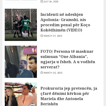
JULY 24, 2025
Incidenti në ndeshjen
Apolonia- Gramshi, nis
procedim penal për Koço
Kokëdhimën (VIDEO)
MARCH 27, 2025
FOTO/ Persona të maskuar
sulmuan “One Albania”,
ngjarja u fsheh. A u vodhën
serverat?
MARCH 25, 2025
Prokuroria jep pretencën, ja
çfarë dënimi kërkon për
Mariela dhe Antonela
Berishën