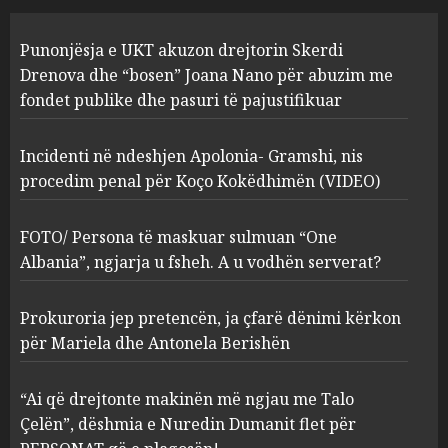
Incidenti në ndeshjen
Punonjësja e UKT akuzon drejtorin Skerdi
Apolonia- Gramshi, nis
procedim penal për Koço
Drenova dhe “bosen” Joana Nano për abuzim me
Kokëdhimën (VIDEO)
fondet publike dhe pasuri të pajustifikuar
2
MARCH 27, 2025
Incidenti në ndeshjen Apolonia- Gramshi, nis
procedim penal për Koço Kokëdhimën (VIDEO)
FOTO/ Persona të maskuar
sulmuan “One Albania”,
ngjarja u fsheh. A u vodhën
FOTO/ Persona të maskuar sulmuan “One
serverat?
Albania”, ngjarja u fsheh. A u vodhën serverat?
3
MARCH 25, 2025
Prokuroria jep pretencën, ja çfarë dënimi kërkon
Prokuroria jep pretencën, ja
për Mariela dhe Antonela Berishën
çfarë dënimi kërkon për
Mariela dhe Antonela
“Ai që drejtonte makinën më ngjau me Talo
Berishën
Çelën”, dëshmia e Nuredin Dumanit flet për
4
MARCH 25, 2025