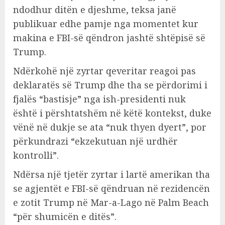
ndodhur ditën e djeshme, teksa janë
publikuar edhe pamje nga momentet kur
makina e FBI-së qëndron jashtë shtëpisë së
Trump.
Ndërkohë një zyrtar qeveritar reagoi pas
deklaratës së Trump dhe tha se përdorimi i
fjalës “bastisje” nga ish-presidenti nuk
është i përshtatshëm në këtë kontekst, duke
vënë në dukje se ata “nuk thyen dyert”, por
përkundrazi “ekzekutuan një urdhër
kontrolli”.
Ndërsa një tjetër zyrtar i lartë amerikan tha
se agjentët e FBI-së qëndruan në rezidencën
e zotit Trump në Mar-a-Lago në Palm Beach
“për shumicën e ditës”.