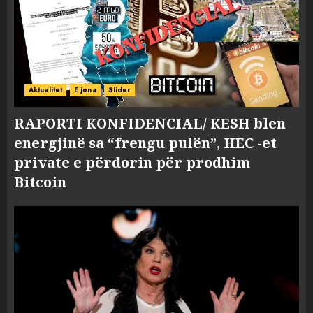
Aktualitet
E jona
Slider
RAPORTI KONFIDENCIAL/ KESH blen
energjinë sa “frengu pulën”, HEC -et
private e përdorin për prodhim
Bitcoin