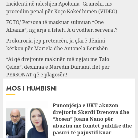
Incidenti në ndeshjen Apolonia- Gramshi, nis
procedim penal për Koço Kokëdhimën (VIDEO)
FOTO/ Persona të maskuar sulmuan “One
Albania”, ngjarja u fsheh. A u vodhën serverat?
Prokuroria jep pretencën, ja çfarë dënimi
kërkon për Mariela dhe Antonela Berishën
“Ai që drejtonte makinën më ngjau me Talo
Çelën”, dëshmia e Nuredin Dumanit flet për
PERSONAT që e plagosën!
MOS I HUMBISNI
Punonjësja e UKT akuzon
drejtorin Skerdi Drenova dhe
“bosen” Joana Nano për
abuzim me fondet publike dhe
pasuri të pajustifikuar