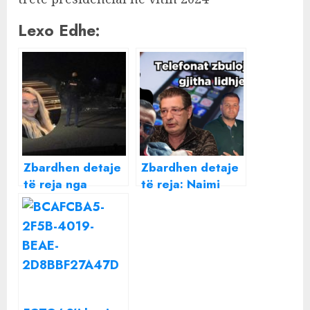
Lexo Edhe:
Zbardhen detaje
Zbardhen detaje
të reja nga
të reja: Naimi
momenti i vrasjes
këmbënguli që të
së Liridona
vritej atë ditë,
Ademajt
sepse Liridona do
dëshmonte për
sekretet e tij