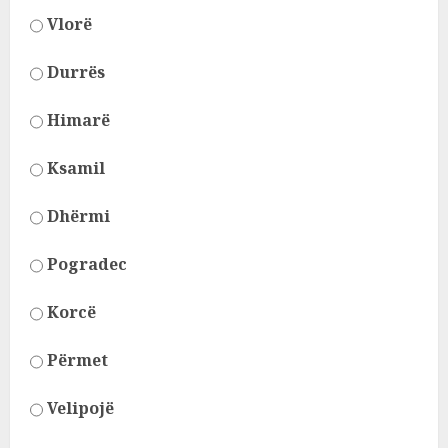
Vlorë
Durrës
Himarë
Ksamil
Dhërmi
Pogradec
Korcë
Përmet
Velipojë