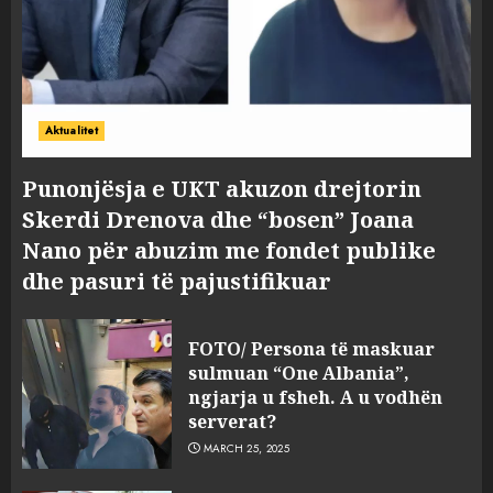
Aktualitet
Punonjësja e UKT akuzon drejtorin
Skerdi Drenova dhe “bosen” Joana
Nano për abuzim me fondet publike
dhe pasuri të pajustifikuar
FOTO/ Persona të maskuar
sulmuan “One Albania”,
ngjarja u fsheh. A u vodhën
serverat?
MARCH 25, 2025