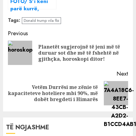
FOTO/ S’i keni
parë kurrë,
momentet intime
Tags:
Donald trump vila fbi
mes Romeos e
Aleksia Peleshit
Continue
Previous
Reading
Planetët sugjerojnë të jeni më të
Pre
duruar sot dhe më të fshehtë në
pos
gjithçka, horoskopi ditor!
Next
Vetëm Durrësi me zënie të
Next
kapaciteteve hoteliere mbi 90%, më
post:
dobët bregdeti i Himarës
TË NGJASHME