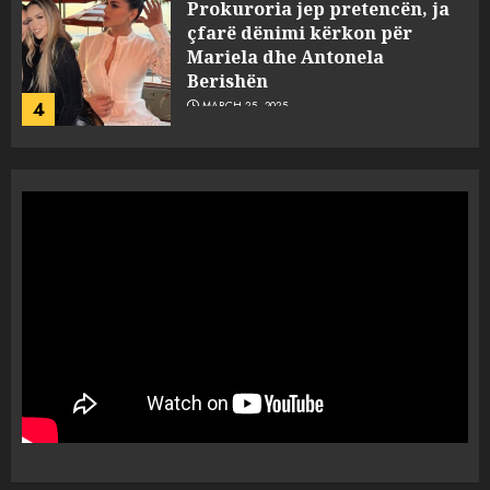
Prokuroria jep pretencën, ja
çfarë dënimi kërkon për
Mariela dhe Antonela
Berishën
4
MARCH 25, 2025
“Ai që drejtonte makinën më
ngjau me Talo Çelën”,
dëshmia e Nuredin Dumanit
flet për PERSONAT që e
plagosën!
5
MARCH 25, 2025
Punonjësja e UKT akuzon
drejtorin Skerdi Drenova dhe
“bosen” Joana Nano për
abuzim me fondet publike dhe
pasuri të pajustifikuar
1
JULY 24, 2025