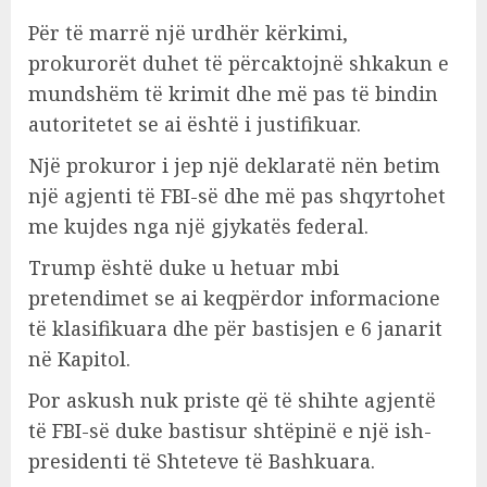
Për të marrë një urdhër kërkimi,
prokurorët duhet të përcaktojnë shkakun e
mundshëm të krimit dhe më pas të bindin
autoritetet se ai është i justifikuar.
Një prokuror i jep një deklaratë nën betim
një agjenti të FBI-së dhe më pas shqyrtohet
me kujdes nga një gjykatës federal.
Trump është duke u hetuar mbi
pretendimet se ai keqpërdor informacione
të klasifikuara dhe për bastisjen e 6 janarit
në Kapitol.
Por askush nuk priste që të shihte agjentë
të FBI-së duke bastisur shtëpinë e një ish-
presidenti të Shteteve të Bashkuara.