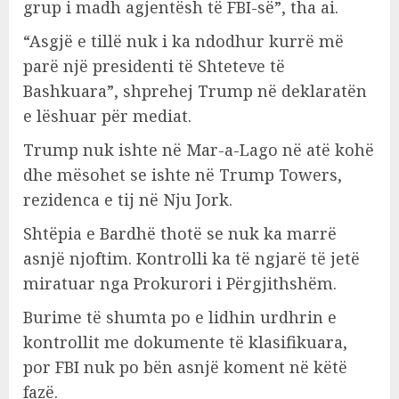
grup i madh agjentësh të FBI-së”, tha ai.
“Asgjë e tillë nuk i ka ndodhur kurrë më
parë një presidenti të Shteteve të
Bashkuara”, shprehej Trump në deklaratën
e lëshuar për mediat.
Trump nuk ishte në Mar-a-Lago në atë kohë
dhe mësohet se ishte në Trump Towers,
rezidenca e tij në Nju Jork.
Shtëpia e Bardhë thotë se nuk ka marrë
asnjë njoftim. Kontrolli ka të ngjarë të jetë
miratuar nga Prokurori i Përgjithshëm.
Burime të shumta po e lidhin urdhrin e
kontrollit me dokumente të klasifikuara,
por FBI nuk po bën asnjë koment në këtë
fazë.