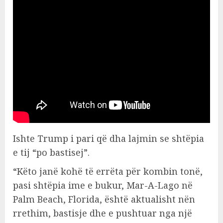
Ishte Trump i pari që dha lajmin se shtëpia
e tij “po bastisej”.
“Këto janë kohë të errëta për kombin tonë,
pasi shtëpia ime e bukur, Mar-A-Lago në
Palm Beach, Florida, është aktualisht nën
rrethim, bastisje dhe e pushtuar nga një