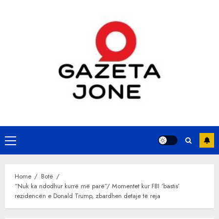
Skip
to
content
Primary
Menu
Home
Botë
“Nuk ka ndodhur kurrë më parë”/ Momentet kur FBI ‘bastis’
rezidencën e Donald Trump, zbardhen detaje të reja