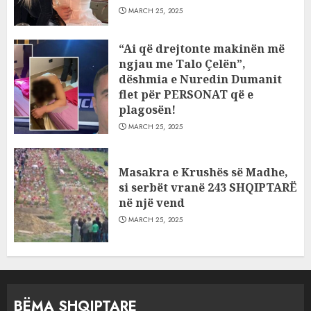
MARCH 25, 2025
“Ai që drejtonte makinën më
ngjau me Talo Çelën”,
dëshmia e Nuredin Dumanit
flet për PERSONAT që e
plagosën!
MARCH 25, 2025
Masakra e Krushës së Madhe,
si serbët vranë 243 SHQIPTARË
në një vend
MARCH 25, 2025
BËMA SHQIPTARE