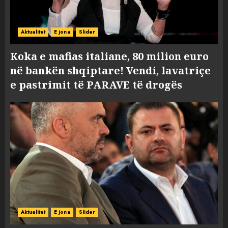
Aktualitet
E jona
Slider
Koka e mafias italiane, 80 milion euro
në bankën shqiptare! Vendi, lavatriçe
e pastrimit të PARAVE të drogës
Aktualitet
E jona
Slider