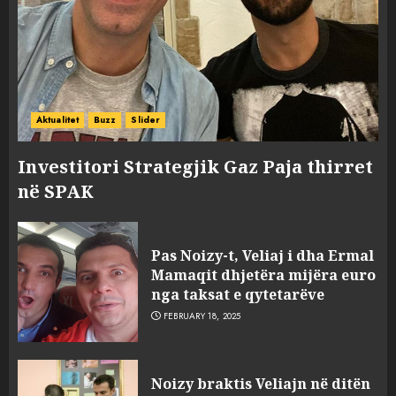
Aktualitet
Buzz
Slider
Investitori Strategjik Gaz Paja thirret
në SPAK
Pas Noizy-t, Veliaj i dha Ermal
Mamaqit dhjetëra mijëra euro
nga taksat e qytetarëve
FEBRUARY 18, 2025
FOTO/ Persona të maskuar
Noizy braktis Veliajn në ditën
sulmuan “One Albania”,