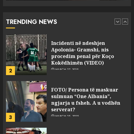
drejtorin Skerdi Drenova dhe
“bosen” Joana Nano për
abuzim me fondet publike dhe
TRENDING NEWS
pasuri të pajustifikuar
1
JULY 24, 2025
Incidenti në ndeshjen
Apolonia- Gramshi, nis
procedim penal për Koço
Kokëdhimën (VIDEO)
2
MARCH 27, 2025
FOTO/ Persona të maskuar
sulmuan “One Albania”,
ngjarja u fsheh. A u vodhën
serverat?
3
MARCH 25, 2025