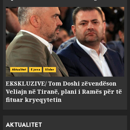
Aktualitet
E jona
Slider
EKSKLUZIVE/ Tom Doshi zëvendëson
Veliajn në Tiranë, plani i Ramës për të
fituar kryeqytetin
AKTUALITET