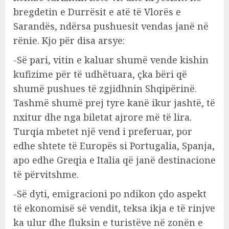
bregdetin e Durrësit e atë të Vlorës e
Sarandës, ndërsa pushuesit vendas janë në
rënie. Kjo për disa arsye:
-Së pari, vitin e kaluar shumë vende kishin
kufizime për të udhëtuara, çka bëri që
shumë pushues të zgjidhnin Shqipërinë.
Tashmë shumë prej tyre kanë ikur jashtë, të
nxitur dhe nga biletat ajrore më të lira.
Turqia mbetet një vend i preferuar, por
edhe shtete të Europës si Portugalia, Spanja,
apo edhe Greqia e Italia që janë destinacione
të përvitshme.
-Së dyti, emigracioni po ndikon çdo aspekt
të ekonomisë së vendit, teksa ikja e të rinjve
ka ulur dhe fluksin e turistëve në zonën e