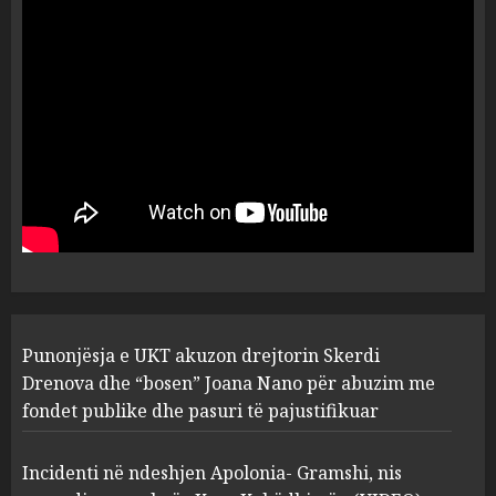
ngjau me Talo Çelën”,
dëshmia e Nuredin Dumanit
flet për PERSONAT që e
plagosën!
5
MARCH 25, 2025
Punonjësja e UKT akuzon
drejtorin Skerdi Drenova dhe
“bosen” Joana Nano për
abuzim me fondet publike dhe
pasuri të pajustifikuar
1
JULY 24, 2025
Incidenti në ndeshjen
Punonjësja e UKT akuzon drejtorin Skerdi
Apolonia- Gramshi, nis
procedim penal për Koço
Drenova dhe “bosen” Joana Nano për abuzim me
Kokëdhimën (VIDEO)
fondet publike dhe pasuri të pajustifikuar
2
MARCH 27, 2025
Incidenti në ndeshjen Apolonia- Gramshi, nis