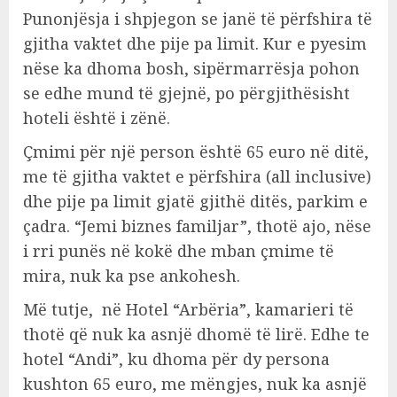
Punonjësja i shpjegon se janë të përfshira të
gjitha vaktet dhe pije pa limit. Kur e pyesim
nëse ka dhoma bosh, sipërmarrësja pohon
se edhe mund të gjejnë, po përgjithësisht
hoteli është i zënë.
Çmimi për një person është 65 euro në ditë,
me të gjitha vaktet e përfshira (all inclusive)
dhe pije pa limit gjatë gjithë ditës, parkim e
çadra. “Jemi biznes familjar”, thotë ajo, nëse
i rri punës në kokë dhe mban çmime të
mira, nuk ka pse ankohesh.
Më tutje, në Hotel “Arbëria”, kamarieri të
thotë që nuk ka asnjë dhomë të lirë. Edhe te
hotel “Andi”, ku dhoma për dy persona
kushton 65 euro, me mëngjes, nuk ka asnjë