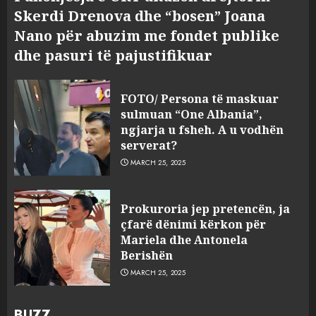
Skerdi Drenova dhe “bosen” Joana
Nano për abuzim me fondet publike
dhe pasuri të pajustifikuar
FOTO/ Persona të maskuar
sulmuan “One Albania”,
ngjarja u fsheh. A u vodhën
serverat?
MARCH 25, 2025
Prokuroria jep pretencën, ja
çfarë dënimi kërkon për
Mariela dhe Antonela
Berishën
MARCH 25, 2025
BUZZ