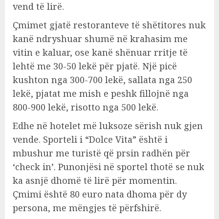
vend të lirë.
Çmimet gjatë restoranteve të shëtitores nuk
kanë ndryshuar shumë në krahasim me
vitin e kaluar, ose kanë shënuar rritje të
lehtë me 30-50 lekë për pjatë. Një picë
kushton nga 300-700 lekë, sallata nga 250
lekë, pjatat me mish e peshk fillojnë nga
800-900 lekë, risotto nga 500 lekë.
Edhe në hotelet më luksoze sërish nuk gjen
vende. Sporteli i “Dolce Vita” është i
mbushur me turistë që prsin radhën për
‘check in’. Punonjësi në sportel thotë se nuk
ka asnjë dhomë të lirë për momentin.
Çmimi është 80 euro nata dhoma për dy
persona, me mëngjes të përfshirë.