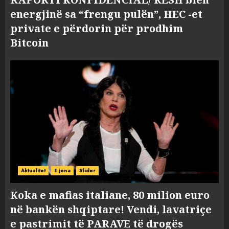
energjinë sa “frengu pulën”, HEC -et
private e përdorin për prodhim
Bitcoin
Aktualitet
E jona
Slider
Koka e mafias italiane, 80 milion euro
në bankën shqiptare! Vendi, lavatriçe
e pastrimit të PARAVE të drogës