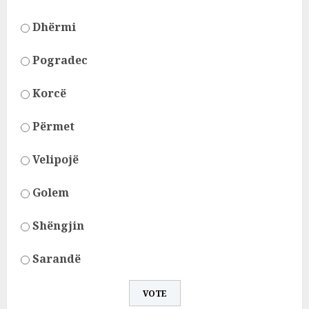
Dhërmi
Pogradec
Korcë
Përmet
Velipojë
Golem
Shëngjin
Sarandë