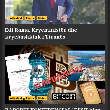
Aktualitet
E jona
Slider
Edi Rama, Kryeministër dhe
kryebashkiak i Tiranës
Aktualitet
E jona
Slider
RAPORTI KONFIDENCIAL/ KESH blen