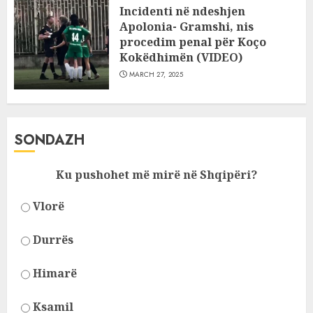
Incidenti në ndeshjen
Apolonia- Gramshi, nis
procedim penal për Koço
Kokëdhimën (VIDEO)
MARCH 27, 2025
SONDAZH
Ku pushohet më mirë në Shqipëri?
Vlorë
Durrës
Himarë
Ksamil