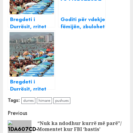
Bregdeti i
Goditi për vdekje
Durrësit, rritet
fëmijën, zbulohet
numri i pushuesve
identiteti i
krahasuar me vjet
drejtuesit të
skafit, ish-shef i
komisariatit të
Himarës (EMRI)
Bregdeti i
Durrësit, rritet
numri i pushuesve
Tags:
durres
himare
pushues
krahasuar me vjet
Continue
Previous
Reading
“Nuk ka ndodhur kurrë më parë”/
Momentet kur FBI ‘bastis’
Pre