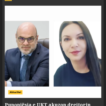
Aktualitet
Punonjësja e UKT akuzon drejtorin