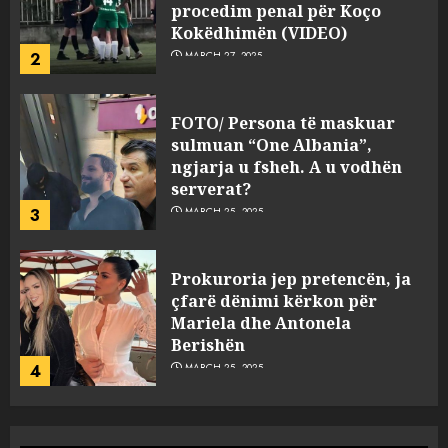
procedim penal për Koço
Kokëdhimën (VIDEO)
2
MARCH 27, 2025
FOTO/ Persona të maskuar
sulmuan “One Albania”,
ngjarja u fsheh. A u vodhën
serverat?
3
MARCH 25, 2025
Prokuroria jep pretencën, ja
çfarë dënimi kërkon për
Mariela dhe Antonela
Berishën
4
MARCH 25, 2025
“Ai që drejtonte makinën më