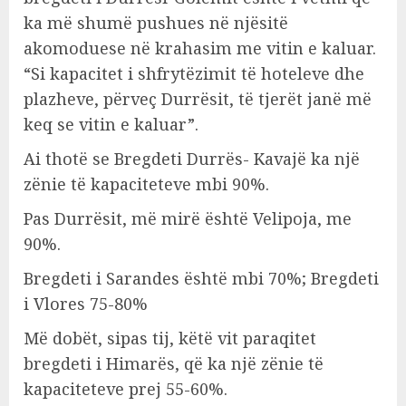
ka më shumë pushues në njësitë
akomoduese në krahasim me vitin e kaluar.
“Si kapacitet i shfrytëzimit të hoteleve dhe
plazheve, përveç Durrësit, të tjerët janë më
keq se vitin e kaluar”.
Ai thotë se Bregdeti Durrës- Kavajë ka një
zënie të kapaciteteve mbi 90%.
Pas Durrësit, më mirë është Velipoja, me
90%.
Bregdeti i Sarandes është mbi 70%; Bregdeti
i Vlores 75-80%
Më dobët, sipas tij, këtë vit paraqitet
bregdeti i Himarës, që ka një zënie të
kapaciteteve prej 55-60%.