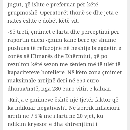
Jugut, që ishte e preferuar për këtë
grupmoshë. Operatorët thonë se dhe jeta e
natës është e dobët këtë vit.
-Së treti, çmimet e larta dhe perceptimi për
raportin cilësi -çmim kanë bërë që shumë
pushues të refuzojnë në heshtje bregdetin e
zonës së Himarës dhe Dhërmiut, që po
rezulton këtë sezon me zënien më të ulët të
kapaciteteve hoteliere. Në këto zona çmimet
maksimale arrijnë deri në 350 euro
dhoma/natë, nga 280 euro vitin e kaluar.
-Rritja e çmimeve është një tjetër faktor që
ka ndikuar negativisht. Në korrik inflacioni
arriti në 7.5% më i larti në 20 vjet, ku
ndikim kryesor e dha shtrenjtimi i