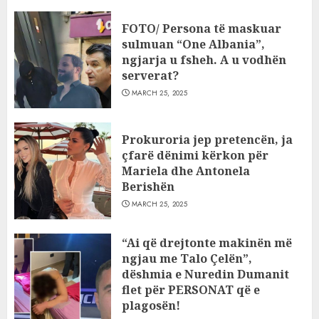
FOTO/ Persona të maskuar
sulmuan “One Albania”,
ngjarja u fsheh. A u vodhën
serverat?
MARCH 25, 2025
Prokuroria jep pretencën, ja
çfarë dënimi kërkon për
Mariela dhe Antonela
Berishën
MARCH 25, 2025
“Ai që drejtonte makinën më
ngjau me Talo Çelën”,
dëshmia e Nuredin Dumanit
flet për PERSONAT që e
plagosën!