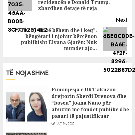
rezidencën e Donald Trump,
pos
zbardhen detaje të reja
Next
VIDEO/ “Di të bëhem dhe i keq”,
këngëtari i njohur kërcënon
Next
publikisht Elvana Gjatën: Nuk
post:
mundet ajo…
TË NGJASHME
Punonjësja e UKT akuzon
drejtorin Skerdi Drenova dhe
“bosen” Joana Nano për
abuzim me fondet publike dhe
pasuri të pajustifikuar
JULY 24, 2025