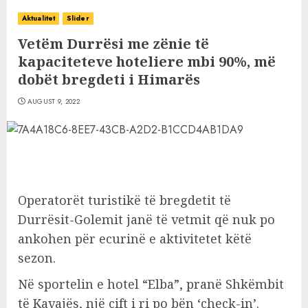
Aktualitet
Slider
Vetëm Durrësi me zënie të
kapaciteteve hoteliere mbi 90%, më
dobët bregdeti i Himarës
AUGUST 9, 2022
Operatorët turistikë të bregdetit të
Durrësit-Golemit janë të vetmit që nuk po
ankohen për ecurinë e aktivitetet këtë
sezon.
Në sportelin e hotel “Elba”, pranë Shkëmbit
të Kavajës, një çift i ri po bën ‘check-in’.