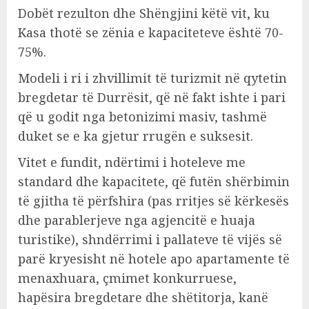
Dobët rezulton dhe Shëngjini këtë vit, ku
Kasa thotë se zënia e kapaciteteve është 70-
75%.
Modeli i ri i zhvillimit të turizmit në qytetin
bregdetar të Durrësit, që në fakt ishte i pari
që u godit nga betonizimi masiv, tashmë
duket se e ka gjetur rrugën e suksesit.
Vitet e fundit, ndërtimi i hoteleve me
standard dhe kapacitete, që futën shërbimin
të gjitha të përfshira (pas rritjes së kërkesës
dhe parablerjeve nga agjencitë e huaja
turistike), shndërrimi i pallateve të vijës së
parë kryesisht në hotele apo apartamente të
menaxhuara, çmimet konkurruese,
hapësira bregdetare dhe shëtitorja, kanë