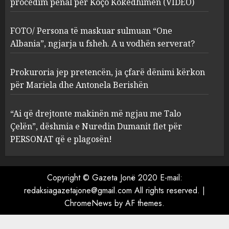
procedim penal për Koço Kokëdhimën (VIDEO)
FOTO/ Persona të maskuar
sulmuan “One Albania”,
ngjarja u fsheh. A u vodhën
FOTO/ Persona të maskuar sulmuan “One
serverat?
Albania”, ngjarja u fsheh. A u vodhën serverat?
3
MARCH 25, 2025
Prokuroria jep pretencën, ja çfarë dënimi kërkon
Prokuroria jep pretencën, ja
për Mariela dhe Antonela Berishën
çfarë dënimi kërkon për
Mariela dhe Antonela
“Ai që drejtonte makinën më ngjau me Talo
Berishën
Çelën”, dëshmia e Nuredin Dumanit flet për
4
MARCH 25, 2025
PERSONAT që e plagosën!
“Ai që drejtonte makinën më
ngjau me Talo Çelën”,
Copyright © Gazeta Jonë 2020 E-mail:
dëshmia e Nuredin Dumanit
redaksiagazetajone@gmail.com
All rights reserved.
|
flet për PERSONAT që e
ChromeNews
by AF themes.
plagosën!
5
MARCH 25, 2025