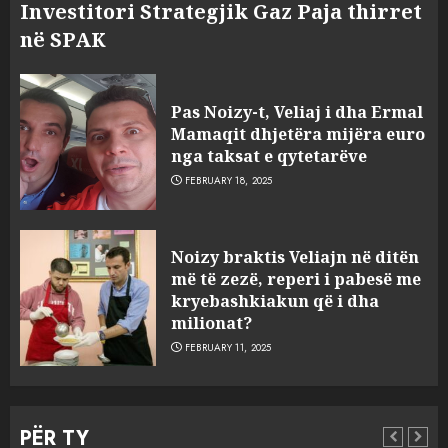
Investitori Strategjik Gaz Paja thirret
në SPAK
Pas Noizy-t, Veliaj i dha Ermal
Mamaqit dhjetëra mijëra euro
nga taksat e qytetarëve
FEBRUARY 18, 2025
FOTO/ Persona të maskuar
Noizy braktis Veliajn në ditën
sulmuan “One Albania”,
më të zezë, reperi i pabesë me
ngjarja u fsheh. A u vodhën
kryebashkiakun që i dha
serverat?
milionat?
3
MARCH 25, 2025
FEBRUARY 11, 2025
Prokuroria jep pretencën, ja
çfarë dënimi kërkon për
PËR TY
Mariela dhe Antonela