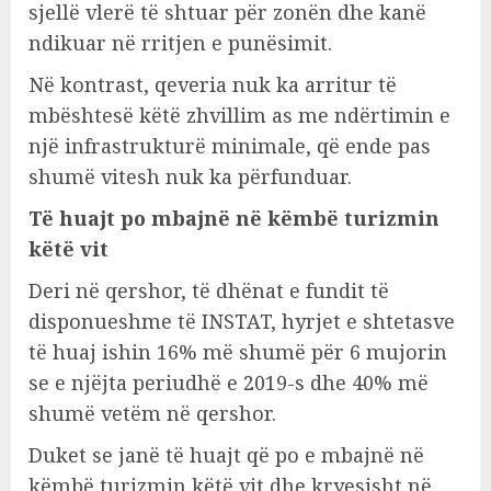
sjellë vlerë të shtuar për zonën dhe kanë
ndikuar në rritjen e punësimit.
Në kontrast, qeveria nuk ka arritur të
mbështesë këtë zhvillim as me ndërtimin e
një infrastrukturë minimale, që ende pas
shumë vitesh nuk ka përfunduar.
Të huajt po mbajnë në këmbë turizmin
këtë vit
Deri në qershor, të dhënat e fundit të
disponueshme të INSTAT, hyrjet e shtetasve
të huaj ishin 16% më shumë për 6 mujorin
se e njëjta periudhë e 2019-s dhe 40% më
shumë vetëm në qershor.
Duket se janë të huajt që po e mbajnë në
këmbë turizmin këtë vit dhe kryesisht në