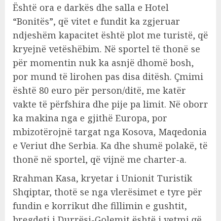
Është ora e darkës dhe salla e Hotel
“Bonitës”, që vitet e fundit ka zgjeruar
ndjeshëm kapacitet është plot me turistë, që
kryejnë vetëshëbim. Në sportel të thonë se
për momentin nuk ka asnjë dhomë bosh,
por mund të lirohen pas disa ditësh. Çmimi
është 80 euro për person/ditë, me katër
vakte të përfshira dhe pije pa limit. Në oborr
ka makina nga e gjithë Europa, por
mbizotërojnë targat nga Kosova, Maqedonia
e Veriut dhe Serbia. Ka dhe shumë polakë, të
thonë në sportel, që vijnë me charter-a.
Rrahman Kasa, kryetar i Unionit Turistik
Shqiptar, thotë se nga vlerësimet e tyre për
fundin e korrikut dhe fillimin e gushtit,
bregdeti i Durrësi-Golemit është i vetmi që