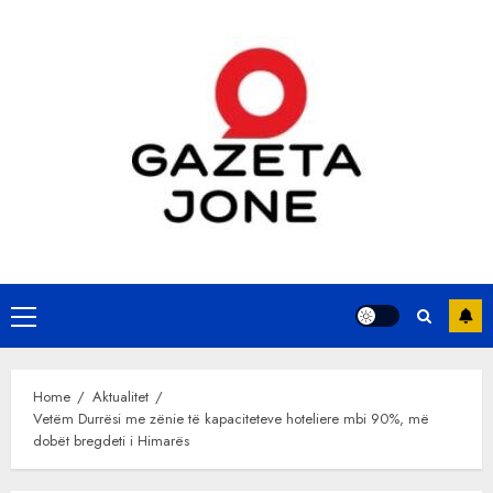
Skip
to
content
Primary
Menu
Home
Aktualitet
Vetëm Durrësi me zënie të kapaciteteve hoteliere mbi 90%, më
dobët bregdeti i Himarës