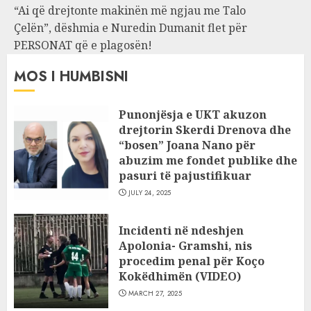
“Ai që drejtonte makinën më ngjau me Talo
Çelën”, dëshmia e Nuredin Dumanit flet për
PERSONAT që e plagosën!
MOS I HUMBISNI
Punonjësja e UKT akuzon
drejtorin Skerdi Drenova dhe
“bosen” Joana Nano për
abuzim me fondet publike dhe
pasuri të pajustifikuar
JULY 24, 2025
Incidenti në ndeshjen
Apolonia- Gramshi, nis
procedim penal për Koço
Kokëdhimën (VIDEO)
MARCH 27, 2025