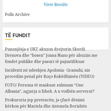
View Results
Polls Archive
TË FUNDIT
Punonjësja e UKT akuzon drejtorin Skerdi
Drenova dhe “bosen” Joana Nano për abuzim me
fondet publike dhe pasuri të pajustifikuar
Incidenti në ndeshjen Apolonia- Gramshi, nis
procedim penal për Koço Kokëdhimën (VIDEO)
FOTO/ Persona të maskuar sulmuan “One
Albania”, ngjarja u fsheh. A u vodhën serverat?
Prokuroria jep pretencën, ja çfarë dënimi
kërkon për Mariela dhe Antonela Berishën