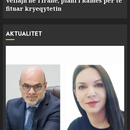
Veliajn në Tiranë, plani i Ramës për të
fituar kryeqytetin
AKTUALITET