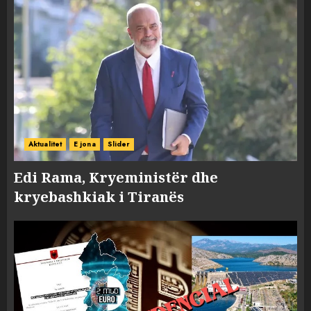
Aktualitet
E jona
Slider
Edi Rama, Kryeministër dhe
kryebashkiak i Tiranës