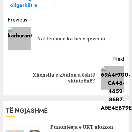
oligarkët e
qeverisë do të
Continue
pushtojnë dhe
Previous
detin
Reading
Pre
Naften na e ka bere qeveria
pos
Next
Xhensila e zbulon a është
Next
shtatzënë?
post:
TË NGJASHME
Punonjësja e UKT akuzon