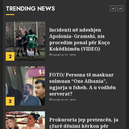
abuzim me fondet publike dhe
TRENDING NEWS
pasuri të pajustifikuar
1
JULY 24, 2025
Incidenti në ndeshjen
Apolonia- Gramshi, nis
procedim penal për Koço
Kokëdhimën (VIDEO)
2
MARCH 27, 2025
FOTO/ Persona të maskuar
sulmuan “One Albania”,
ngjarja u fsheh. A u vodhën
serverat?
3
MARCH 25, 2025
Prokuroria jep pretencën, ja
çfarë dënimi kërkon për