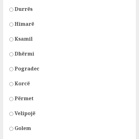
Durrës
Himarë
Ksamil
Dhërmi
Pogradec
Korcë
Përmet
Velipojë
Golem