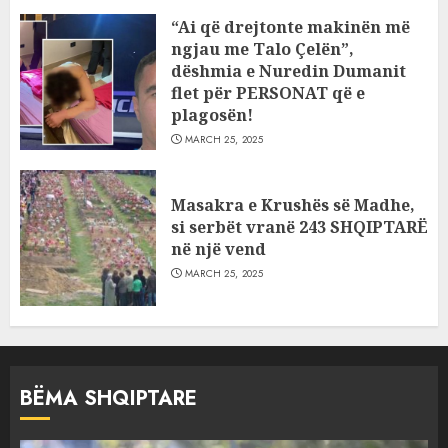
“Ai që drejtonte makinën më
ngjau me Talo Çelën”,
dëshmia e Nuredin Dumanit
flet për PERSONAT që e
plagosën!
MARCH 25, 2025
Masakra e Krushës së Madhe,
si serbët vranë 243 SHQIPTARË
në një vend
MARCH 25, 2025
BËMA SHQIPTARE