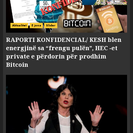
Aktualitet
E jona
Slider
RAPORTI KONFIDENCIAL/ KESH blen
energjinë sa “frengu pulën”, HEC -et
private e përdorin për prodhim
Bitcoin