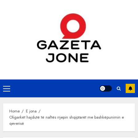
Skip
to
content
Primary
Menu
Home
E jona
Oligarkët hajdutë të naftës rrjepin shqiptarët me bashkëpunimin e
qeverisë