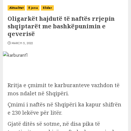
Aktualitet
E jona
Slider
Oligarkët hajdutë të naftës rrjepin
shqiptarët me bashkëpunimin e
qeverisë
MARCH 5, 2022
Rritja e çmimit te karburanteve vazhdon të
mos ndalet në Shqipëri.
Çmimi i naftës në Shqipëri ka kapur shifrën
e 230 lekëve për litër.
Gjatë ditës së sotme, në disa pika të