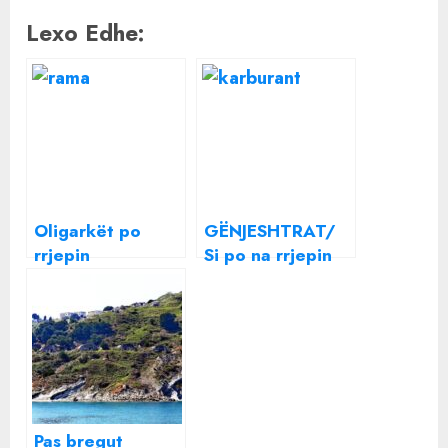
Lexo Edhe:
Oligarkët po
GËNJESHTRAT/
rrjepin
Si po na rrjepin
shqiptarët, Rama
nën heshtjen e
me justifikimin
qeverisë,
bajat për naftën:
Shefqet Kastrati ,
Do paguajmë
Frident Kuqi ,
pjesën tonë nga
Paulin Gega dhe
lufta në Ukrainë
të tjerët
Pas bregut