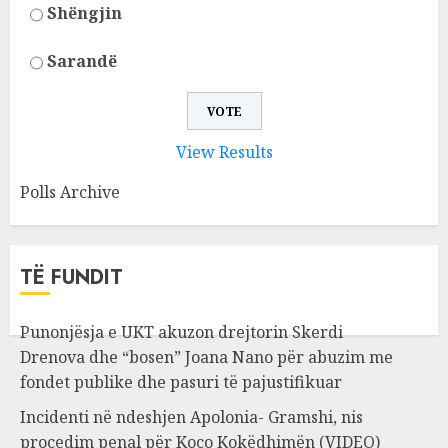
Shëngjin
Sarandë
View Results
Polls Archive
TË FUNDIT
Punonjësja e UKT akuzon drejtorin Skerdi
Drenova dhe “bosen” Joana Nano për abuzim me
fondet publike dhe pasuri të pajustifikuar
Incidenti në ndeshjen Apolonia- Gramshi, nis
procedim penal për Koço Kokëdhimën (VIDEO)