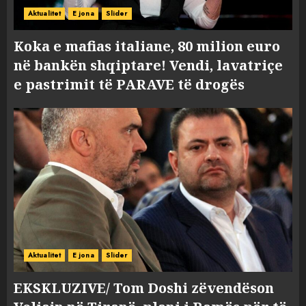
Aktualitet
E jona
Slider
Koka e mafias italiane, 80 milion euro
në bankën shqiptare! Vendi, lavatriçe
e pastrimit të PARAVE të drogës
Aktualitet
E jona
Slider
EKSKLUZIVE/ Tom Doshi zëvendëson