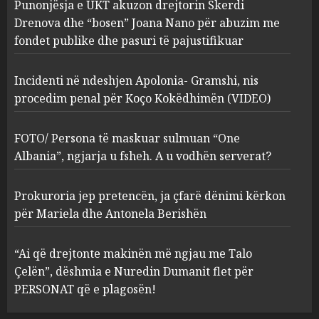
Punonjësja e UKT akuzon drejtorin Skerdi
Apolonia- Gramshi, nis
procedim penal për Koço
Drenova dhe “bosen” Joana Nano për abuzim me
Kokëdhimën (VIDEO)
fondet publike dhe pasuri të pajustifikuar
2
MARCH 27, 2025
Incidenti në ndeshjen Apolonia- Gramshi, nis
procedim penal për Koço Kokëdhimën (VIDEO)
FOTO/ Persona të maskuar
sulmuan “One Albania”,
ngjarja u fsheh. A u vodhën
FOTO/ Persona të maskuar sulmuan “One
serverat?
Albania”, ngjarja u fsheh. A u vodhën serverat?
3
MARCH 25, 2025
Prokuroria jep pretencën, ja çfarë dënimi kërkon
Prokuroria jep pretencën, ja
për Mariela dhe Antonela Berishën
çfarë dënimi kërkon për
Mariela dhe Antonela
“Ai që drejtonte makinën më ngjau me Talo
Berishën
Çelën”, dëshmia e Nuredin Dumanit flet për
4
MARCH 25, 2025
PERSONAT që e plagosën!