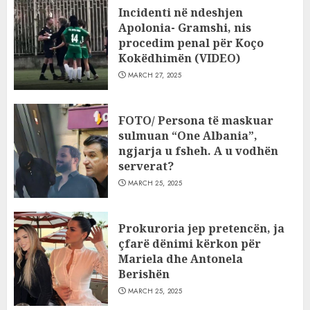
Incidenti në ndeshjen
Apolonia- Gramshi, nis
procedim penal për Koço
Kokëdhimën (VIDEO)
MARCH 27, 2025
FOTO/ Persona të maskuar
sulmuan “One Albania”,
ngjarja u fsheh. A u vodhën
serverat?
MARCH 25, 2025
Prokuroria jep pretencën, ja
çfarë dënimi kërkon për
Mariela dhe Antonela
Berishën
MARCH 25, 2025