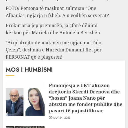
FOTO/ Persona të maskuar sulmuan “One
Albania”, ngjarja u fsheh. A u vodhën serverat?
Prokuroria jep pretencën, ja çfarë dënimi
kërkon për Mariela dhe Antonela Berishën
“Ai që drejtonte makinën më ngjau me Talo
Çelën”, dëshmia e Nuredin Dumanit flet për
PERSONAT që e plagosën!
MOS I HUMBISNI
Punonjësja e UKT akuzon
drejtorin Skerdi Drenova dhe
“bosen” Joana Nano për
abuzim me fondet publike dhe
pasuri të pajustifikuar
JULY 24, 2025