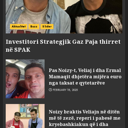
Aktualitet
Buzz
Slider
Investitori Strategjik Gaz Paja thirret
në SPAK
Pas Noizy-t, Veliaj i dha Ermal
Mamaqit dhjetëra mijëra euro
nga taksat e qytetarëve
FEBRUARY 18, 2025
FOTO/ Persona të maskuar
Noizy braktis Veliajn në ditën
sulmuan “One Albania”,
më të zezë, reperi i pabesë me
ngjarja u fsheh. A u vodhën
kryebashkiakun që i dha
serverat?