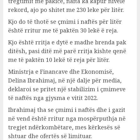
tregtimit me pakicë, nafta ka kapur nivele
rekord, ajo po shitet me 230 leke për litër.
Kjo do të thotë se çmimi i naftës për litër
është rritur me të paktën 30 lekë ë reja.
Kjo është rritja e dytë e madhe brenda pak
ditësh, pasi ditë më parë rritja kishte qenë
me të paktën 10 lekë të reja për litër.
Ministrja e Financave dhe Ekonomisë,
Delina Ibrahimaj, në një dalje për media,
deklaroi se pritet një stabilizim i çmimeve
të naftës nga gjysma e vitit 2022.
Ibrahimaj tha se çmimi i naftës dhe i gazit
në vend është rritur nga mospërputhja në
tregjet ndërkombëtare, mes kërkesës së
shtuar dhe ofertës së limituar.