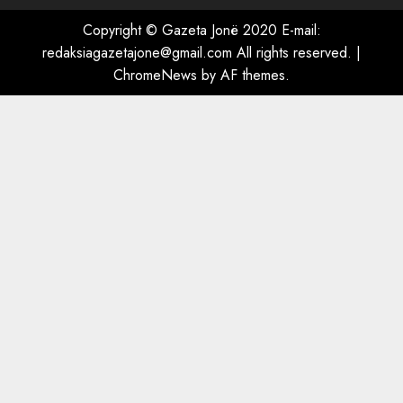
“Ai që drejtonte makinën më
ngjau me Talo Çelën”,
Copyright © Gazeta Jonë 2020 E-mail:
dëshmia e Nuredin Dumanit
redaksiagazetajone@gmail.com
All rights reserved.
|
flet për PERSONAT që e
ChromeNews
by AF themes.
plagosën!
5
MARCH 25, 2025