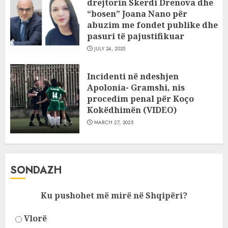
drejtorin Skerdi Drenova dhe
“bosen” Joana Nano për
abuzim me fondet publike dhe
pasuri të pajustifikuar
JULY 24, 2025
Incidenti në ndeshjen
Apolonia- Gramshi, nis
procedim penal për Koço
Kokëdhimën (VIDEO)
MARCH 27, 2025
SONDAZH
Ku pushohet më mirë në Shqipëri?
Vlorë