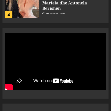
Mariela dhe Antonela
Berishën
4
MARCH 25, 2025
“Ai që drejtonte makinën më
ngjau me Talo Çelën”,
dëshmia e Nuredin Dumanit
flet për PERSONAT që e
plagosën!
5
MARCH 25, 2025
Punonjësja e UKT akuzon
drejtorin Skerdi Drenova dhe
“bosen” Joana Nano për
abuzim me fondet publike dhe
pasuri të pajustifikuar
1
JULY 24, 2025
Incidenti në ndeshjen