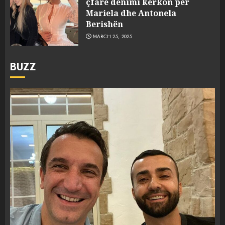
çfarë dënimi kërkon për
Mariela dhe Antonela
Berishën
MARCH 25, 2025
BUZZ