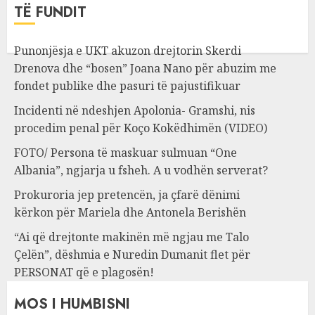
TË FUNDIT
Punonjësja e UKT akuzon drejtorin Skerdi
Drenova dhe “bosen” Joana Nano për abuzim me
fondet publike dhe pasuri të pajustifikuar
Incidenti në ndeshjen Apolonia- Gramshi, nis
procedim penal për Koço Kokëdhimën (VIDEO)
FOTO/ Persona të maskuar sulmuan “One
Albania”, ngjarja u fsheh. A u vodhën serverat?
Prokuroria jep pretencën, ja çfarë dënimi
kërkon për Mariela dhe Antonela Berishën
“Ai që drejtonte makinën më ngjau me Talo
Çelën”, dëshmia e Nuredin Dumanit flet për
PERSONAT që e plagosën!
MOS I HUMBISNI