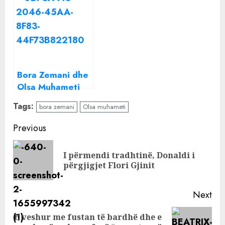
fjalë pas largimit
por Olsa
të Borës si
Muhameti del
prezantuese e
zbuluar
‘Përputhen’
Bora Zemani dhe
Olsa Muhameti
largohen nga
Tags:
bora zemani
Olsa muhameti
“Përputhen”?
Çfarë “po
Continue
Previous
gatuhet” për
Reading
sezonin e ri, ja
I përmendi tradhtinë, Donaldi i
Pre
kush është emri
përgjigjet Flori Gjinit
pos
që përflitet se do
zëvendësojë
Next
moderatoren
E veshur me fustan të bardhë dhe e
Next