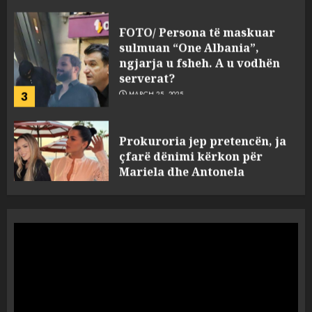
sulmuan “One Albania”,
ngjarja u fsheh. A u vodhën
serverat?
3
MARCH 25, 2025
Prokuroria jep pretencën, ja
çfarë dënimi kërkon për
Mariela dhe Antonela
Berishën
4
MARCH 25, 2025
“Ai që drejtonte makinën më
ngjau me Talo Çelën”,
dëshmia e Nuredin Dumanit
flet për PERSONAT që e
plagosën!
5
MARCH 25, 2025