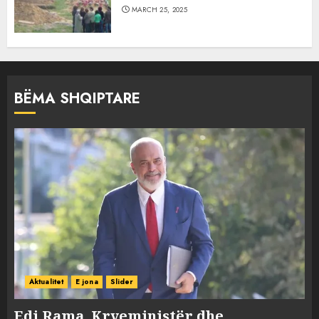
MARCH 25, 2025
BËMA SHQIPTARE
Aktualitet
E jona
Slider
Edi Rama, Kryeministër dhe