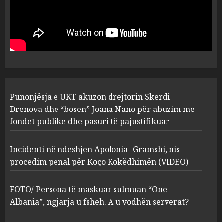
Punonjësja e UKT akuzon
drejtorin Skerdi Drenova dhe
“bosen” Joana Nano për
abuzim me fondet publike dhe
pasuri të pajustifikuar
1
JULY 24, 2025
Incidenti në ndeshjen
Punonjësja e UKT akuzon drejtorin Skerdi
Apolonia- Gramshi, nis
procedim penal për Koço
Drenova dhe “bosen” Joana Nano për abuzim me
Kokëdhimën (VIDEO)
fondet publike dhe pasuri të pajustifikuar
2
MARCH 27, 2025
Incidenti në ndeshjen Apolonia- Gramshi, nis
procedim penal për Koço Kokëdhimën (VIDEO)
FOTO/ Persona të maskuar
sulmuan “One Albania”,
ngjarja u fsheh. A u vodhën
FOTO/ Persona të maskuar sulmuan “One
serverat?
Albania”, ngjarja u fsheh. A u vodhën serverat?
3
MARCH 25, 2025