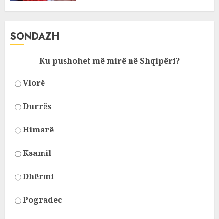
SONDAZH
Ku pushohet më mirë në Shqipëri?
Vlorë
Durrës
Himarë
Ksamil
Dhërmi
Pogradec