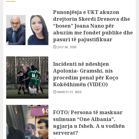
Punonjësja e UKT akuzon
drejtorin Skerdi Drenova dhe
“bosen” Joana Nano për
abuzim me fondet publike dhe
pasuri të pajustifikuar
JULY 24, 2025
Incidenti në ndeshjen
Apolonia- Gramshi, nis
procedim penal për Koço
Kokëdhimën (VIDEO)
MARCH 27, 2025
FOTO/ Persona të maskuar
sulmuan “One Albania”,
ngjarja u fsheh. A u vodhën
serverat?