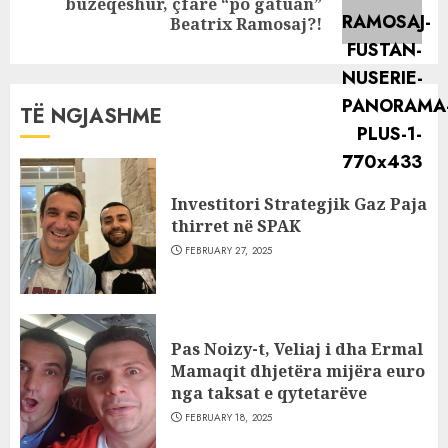
buzëqeshur, çfarë “po gatuan”
post:
Beatrix Ramosaj?!
TË NGJASHME
Investitori Strategjik Gaz Paja
thirret në SPAK
FEBRUARY 27, 2025
Pas Noizy-t, Veliaj i dha Ermal
Mamaqit dhjetëra mijëra euro
nga taksat e qytetarëve
FEBRUARY 18, 2025