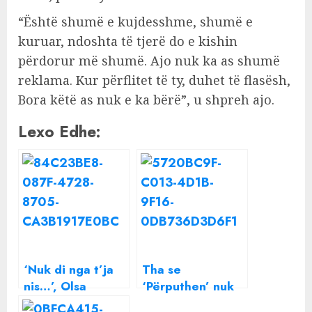
“Është shumë e kujdesshme, shumë e
kuruar, ndoshta të tjerë do e kishin
përdorur më shumë. Ajo nuk ka as shumë
reklama. Kur përflitet të ty, duhet të flasësh,
Bora këtë as nuk e ka bërë”, u shpreh ajo.
Lexo Edhe:
‘Nuk di nga t’ja
Tha se
nis…’, Olsa
‘Përputhen’ nuk
Muhameti ka dy
është me skenar,