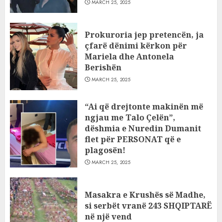
MARCH 25, 2025
Prokuroria jep pretencën, ja
çfarë dënimi kërkon për
Mariela dhe Antonela
Berishën
MARCH 25, 2025
“Ai që drejtonte makinën më
ngjau me Talo Çelën”,
dëshmia e Nuredin Dumanit
flet për PERSONAT që e
plagosën!
MARCH 25, 2025
Masakra e Krushës së Madhe,
si serbët vranë 243 SHQIPTARË
në një vend