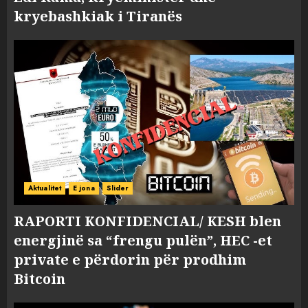
kryebashkiak i Tiranës
Aktualitet
E jona
Slider
RAPORTI KONFIDENCIAL/ KESH blen
energjinë sa “frengu pulën”, HEC -et
private e përdorin për prodhim
Bitcoin