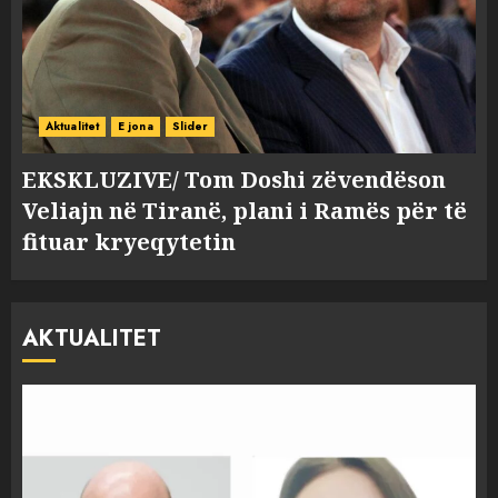
Aktualitet
E jona
Slider
EKSKLUZIVE/ Tom Doshi zëvendëson
Veliajn në Tiranë, plani i Ramës për të
fituar kryeqytetin
AKTUALITET