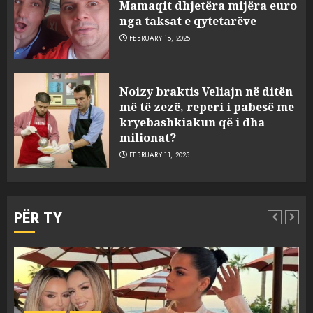
Mamaqit dhjetëra mijëra euro
nga taksat e qytetarëve
FEBRUARY 18, 2025
FOTO/ Persona të maskuar
Noizy braktis Veliajn në ditën
sulmuan “One Albania”,
më të zezë, reperi i pabesë me
ngjarja u fsheh. A u vodhën
kryebashkiakun që i dha
serverat?
milionat?
3
MARCH 25, 2025
FEBRUARY 11, 2025
Prokuroria jep pretencën, ja
çfarë dënimi kërkon për
PËR TY
Mariela dhe Antonela
Berishën
4
MARCH 25, 2025
“Ai që drejtonte makinën më
ngjau me Talo Çelën”,