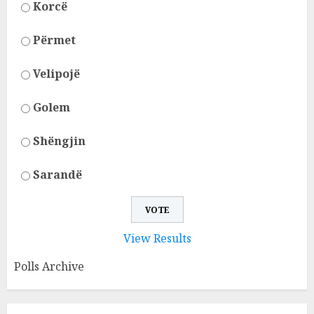
Korcë
Përmet
Velipojë
Golem
Shëngjin
Sarandë
View Results
Polls Archive