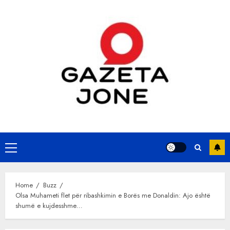
Skip
to
content
Primary
Menu
Home
Buzz
Olsa Muhameti flet për ribashkimin e Borës me Donaldin: Ajo është
shumë e kujdesshme…