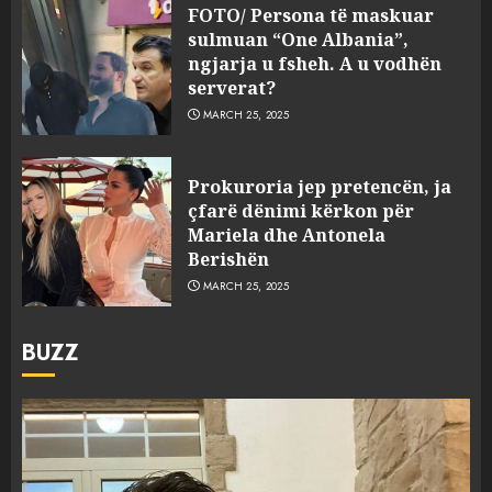
FOTO/ Persona të maskuar
sulmuan “One Albania”,
ngjarja u fsheh. A u vodhën
serverat?
MARCH 25, 2025
Prokuroria jep pretencën, ja
çfarë dënimi kërkon për
Mariela dhe Antonela
Berishën
MARCH 25, 2025
BUZZ