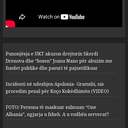
Punonjësja e UKT akuzon
drejtorin Skerdi Drenova dhe
“bosen” Joana Nano për
abuzim me fondet publike dhe
pasuri të pajustifikuar
1
JULY 24, 2025
Incidenti në ndeshjen
Punonjësja e UKT akuzon drejtorin Skerdi
Apolonia- Gramshi, nis
procedim penal për Koço
Drenova dhe “bosen” Joana Nano për abuzim me
Kokëdhimën (VIDEO)
fondet publike dhe pasuri të pajustifikuar
2
MARCH 27, 2025
Incidenti në ndeshjen Apolonia- Gramshi, nis
procedim penal për Koço Kokëdhimën (VIDEO)
FOTO/ Persona të maskuar
sulmuan “One Albania”,
ngjarja u fsheh. A u vodhën
FOTO/ Persona të maskuar sulmuan “One
serverat?
Albania”, ngjarja u fsheh. A u vodhën serverat?
3
MARCH 25, 2025