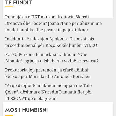
TË FUNDIT
Punonjësja e UKT akuzon drejtorin Skerdi
Drenova dhe “bosen” Joana Nano për abuzim me
fondet publike dhe pasuri të pajustifikuar
Incidenti në ndeshjen Apolonia- Gramshi, nis
procedim penal për Koço Kokëdhimën (VIDEO)
FOTO/ Persona të maskuar sulmuan “One
Albania”, ngjarja u fsheh. A u vodhën serverat?
Prokuroria jep pretencën, ja çfarë dënimi
kërkon për Mariela dhe Antonela Berishën
“Ai që drejtonte makinën më ngjau me Talo
Çelën”, dëshmia e Nuredin Dumanit flet për
PERSONAT që e plagosën!
MOS I HUMBISNI