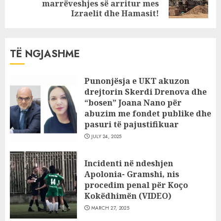
marrëveshjes së arritur mes
post:
Izraelit dhe Hamasit!
TË NGJASHME
Punonjësja e UKT akuzon
drejtorin Skerdi Drenova dhe
“bosen” Joana Nano për
abuzim me fondet publike dhe
pasuri të pajustifikuar
JULY 24, 2025
Incidenti në ndeshjen
Apolonia- Gramshi, nis
procedim penal për Koço
Kokëdhimën (VIDEO)
MARCH 27, 2025