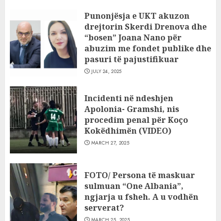
Punonjësja e UKT akuzon
drejtorin Skerdi Drenova dhe
“bosen” Joana Nano për
abuzim me fondet publike dhe
pasuri të pajustifikuar
JULY 24, 2025
Incidenti në ndeshjen
Apolonia- Gramshi, nis
procedim penal për Koço
Kokëdhimën (VIDEO)
MARCH 27, 2025
FOTO/ Persona të maskuar
sulmuan “One Albania”,
ngjarja u fsheh. A u vodhën
serverat?
MARCH 25, 2025