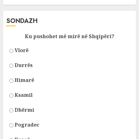
SONDAZH
Ku pushohet më mirë në Shqipëri?
Vlorë
Durrës
Himarë
Ksamil
Dhërmi
Pogradec