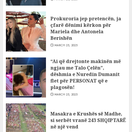
Prokuroria jep pretencën, ja
çfarë dënimi kërkon për
Mariela dhe Antonela
Berishën
MARCH 25, 2025
“Ai që drejtonte makinën më
ngjau me Talo Çelën”,
dëshmia e Nuredin Dumanit
flet për PERSONAT që e
plagosën!
MARCH 25, 2025
Masakra e Krushës së Madhe,
si serbët vranë 243 SHQIPTARË
në një vend