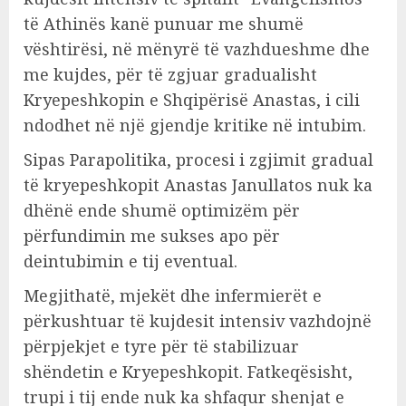
të Athinës kanë punuar me shumë
vështirësi, në mënyrë të vazhdueshme dhe
me kujdes, për të zgjuar gradualisht
Kryepeshkopin e Shqipërisë Anastas, i cili
ndodhet në një gjendje kritike në intubim.
Sipas Parapolitika, procesi i zgjimit gradual
të kryepeshkopit Anastas Janullatos nuk ka
dhënë ende shumë optimizëm për
përfundimin me sukses apo për
deintubimin e tij eventual.
Megjithatë, mjekët dhe infermierët e
përkushtuar të kujdesit intensiv vazhdojnë
përpjekjet e tyre për të stabilizuar
shëndetin e Kryepeshkopit. Fatkeqësisht,
trupi i tij ende nuk ka shfaqur shenjat e