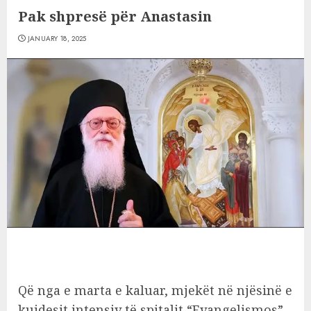
Pak shpresë për Anastasin
JANUARY 18, 2025
Që nga e marta e kaluar, mjekët në njësinë e
kujdesit intensiv të spitalit “Evangelismos”