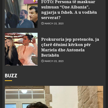
FOTO/ Persona të maskuar
sulmuan “One Albania”,
ngjarja u fsheh. A u vodhën
serverat?
MARCH 25, 2025
Prokuroria jep pretencën, ja
çfarë dënimi kërkon për
Mariela dhe Antonela
Berishën
MARCH 25, 2025
BUZZ