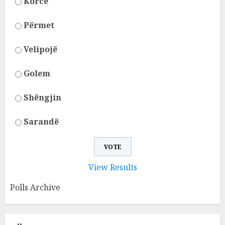
Korcë
Përmet
Velipojë
Golem
Shëngjin
Sarandë
View Results
Polls Archive