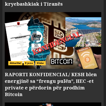
kryebashkiak i Tiranës
Aktualitet
E jona
Slider
RAPORTI KONFIDENCIAL/ KESH blen
energjinë sa “frengu pulën”, HEC -et
private e përdorin për prodhim
Bitcoin