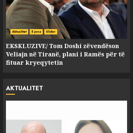
Aktualitet
E jona
Slider
EKSKLUZIVE/ Tom Doshi zëvendëson
Veliajn në Tiranë, plani i Ramës për të
fituar kryeqytetin
AKTUALITET