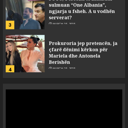
sulmuan “One Albania”,
ngjarja u fsheh. A u vodhën
serverat?
3
MARCH 25, 2025
Prokuroria jep pretencën, ja
çfarë dënimi kërkon për
Mariela dhe Antonela
Berishën
4
MARCH 25, 2025
“Ai që drejtonte makinën më
ngjau me Talo Çelën”,
dëshmia e Nuredin Dumanit
flet për PERSONAT që e
plagosën!
5
MARCH 25, 2025