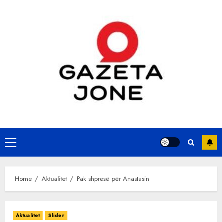
Skip
to
content
Primary
Menu
Home
Aktualitet
Pak shpresë për Anastasin
Aktualitet
Slider