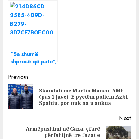
Lotaria
100%, shpresë
Amerikane
për të sëmurët
me kancer në
zorrën e trashë
“Sa shumë
shpresë që pate”,
Arbana Osmani
Continue
publikon bisedën
Previous
e fundit me Vjosa
Reading
Skandali me Martin Manen, AMP
Berishën, ja çfarë
Pre
(pas 1 jave): E pyetëm policin Azbi
i shkruante ajo
pos
Spahiu, por nuk na u ankua
Next
Armëpushimi në Gaza, çfarë
përfshijnë tre fazat e
Next