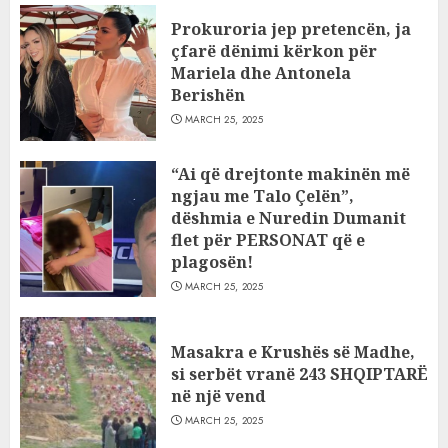
Prokuroria jep pretencën, ja
çfarë dënimi kërkon për
Mariela dhe Antonela
Berishën
MARCH 25, 2025
“Ai që drejtonte makinën më
ngjau me Talo Çelën”,
dëshmia e Nuredin Dumanit
flet për PERSONAT që e
plagosën!
MARCH 25, 2025
Masakra e Krushës së Madhe,
si serbët vranë 243 SHQIPTARË
në një vend
MARCH 25, 2025