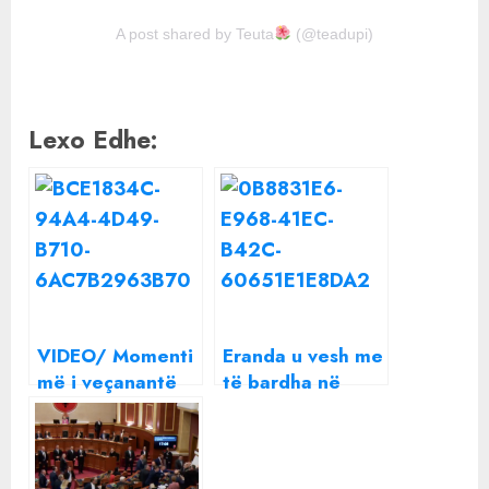
A post shared by Teuta
(@teadupi)
Lexo Edhe:
VIDEO/ Momenti
Eranda u vesh me
më i veçanantë
të bardha në
në dasmë, Liri
dasmë, reagon
Berisha kërcen
Armina
me Shkëlzenin
dhe Arminën