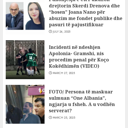
drejtorin Skerdi Drenova dhe
“bosen” Joana Nano për
abuzim me fondet publike dhe
pasuri të pajustifikuar
JULY 24, 2025
Incidenti në ndeshjen
Apolonia- Gramshi, nis
procedim penal për Koço
Kokëdhimën (VIDEO)
MARCH 27, 2025
FOTO/ Persona të maskuar
sulmuan “One Albania”,
ngjarja u fsheh. A u vodhën
serverat?
MARCH 25, 2025