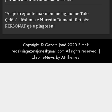
çfarë dënimi kërkon për
Mariela dhe Antonela
“Ai që drejtonte makinën më ngjau me Talo
Berishën
Çelën”, dëshmia e Nuredin Dumanit flet për
4
MARCH 25, 2025
PERSONAT që e plagosën!
“Ai që drejtonte makinën më
ngjau me Talo Çelën”,
Copyright © Gazeta Jonë 2020 E-mail:
dëshmia e Nuredin Dumanit
redaksiagazetajone@gmail.com
All rights reserved.
|
flet për PERSONAT që e
ChromeNews
by AF themes.
plagosën!
5
MARCH 25, 2025