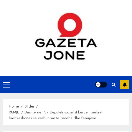
Skip
to
content
Primary
Menu
Home
Slider
PAMJET/ Dasmë në PS? Deputeti socialist kërcen përkrah
bashkëshortes së veshur me të bardha dhe fëmijëve