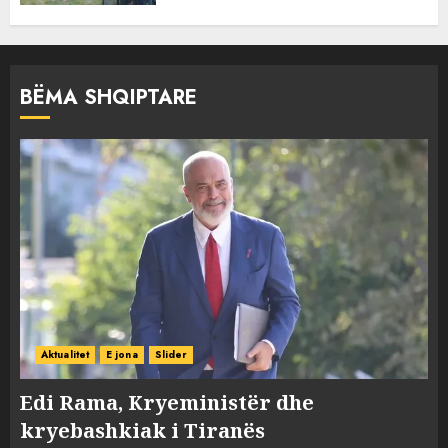
BËMA SHQIPTARE
Aktualitet
E jona
Slider
Edi Rama, Kryeministër dhe
kryebashkiak i Tiranës