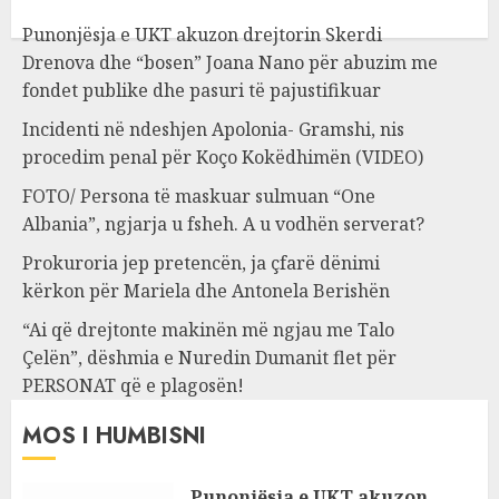
Punonjësja e UKT akuzon drejtorin Skerdi
Drenova dhe “bosen” Joana Nano për abuzim me
fondet publike dhe pasuri të pajustifikuar
Incidenti në ndeshjen Apolonia- Gramshi, nis
procedim penal për Koço Kokëdhimën (VIDEO)
FOTO/ Persona të maskuar sulmuan “One
Albania”, ngjarja u fsheh. A u vodhën serverat?
Prokuroria jep pretencën, ja çfarë dënimi
kërkon për Mariela dhe Antonela Berishën
“Ai që drejtonte makinën më ngjau me Talo
Çelën”, dëshmia e Nuredin Dumanit flet për
PERSONAT që e plagosën!
MOS I HUMBISNI
Punonjësja e UKT akuzon