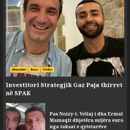
Aktualitet
Buzz
Slider
Investitori Strategjik Gaz Paja thirret
në SPAK
Pas Noizy-t, Veliaj i dha Ermal
Mamaqit dhjetëra mijëra euro
nga taksat e qytetarëve