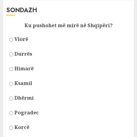
SONDAZH
Ku pushohet më mirë në Shqipëri?
Vlorë
Durrës
Himarë
Ksamil
Dhërmi
Pogradec
Korcë