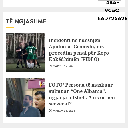
TË NGJASHME
Incidenti në ndeshjen
Apolonia- Gramshi, nis
procedim penal për Koço
Kokëdhimën (VIDEO)
MARCH 27, 2025
FOTO/ Persona të maskuar
sulmuan “One Albania”,
ngjarja u fsheh. A u vodhën
serverat?
MARCH 25, 2025