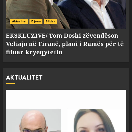
Aktualitet
E jona
Slider
EKSKLUZIVE/ Tom Doshi zëvendëson
Veliajn në Tiranë, plani i Ramës për të
fituar kryeqytetin
AKTUALITET