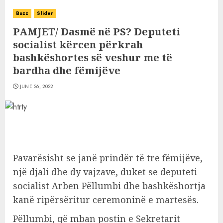
Buzz
Slider
PAMJET/ Dasmë në PS? Deputeti
socialist kërcen përkrah
bashkëshortes së veshur me të
bardha dhe fëmijëve
JUNE 26, 2022
Pavarësisht se janë prindër të tre fëmijëve,
një djali dhe dy vajzave, duket se deputeti
socialist Arben Pëllumbi dhe bashkëshortja
kanë ripërsëritur ceremoninë e martesës.
Pëllumbi, që mban postin e Sekretarit