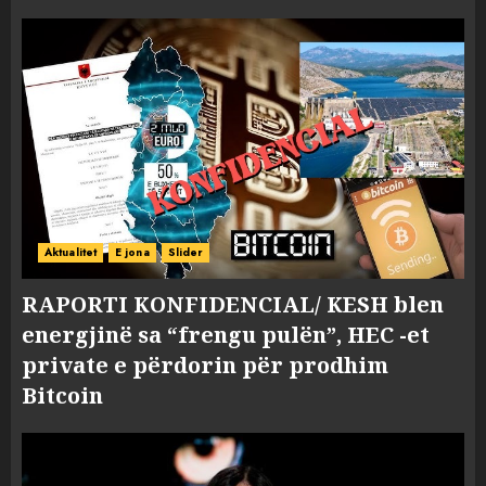
Aktualitet
E jona
Slider
RAPORTI KONFIDENCIAL/ KESH blen
energjinë sa “frengu pulën”, HEC -et
private e përdorin për prodhim
Bitcoin