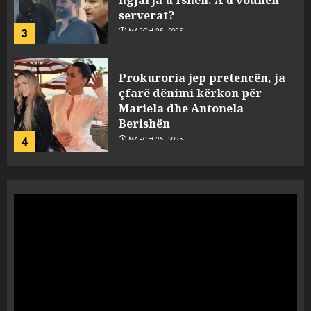
serverat?
3
MARCH 25, 2025
Prokuroria jep pretencën, ja
çfarë dënimi kërkon për
Mariela dhe Antonela
Berishën
4
MARCH 25, 2025
“Ai që drejtonte makinën më
ngjau me Talo Çelën”,
dëshmia e Nuredin Dumanit
flet për PERSONAT që e
plagosën!
5
MARCH 25, 2025
Punonjësja e UKT akuzon
drejtorin Skerdi Drenova dhe