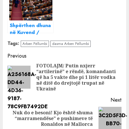
Shpërthen dhuna
në Kuvend /
Deputeti i PD
Tags:
Arben Pëllumbi
dasma Arben Pëllumbi
godet me grusht
kolegun socialist
Continue
Previous
(VIDEO)
Reading
FOTOLAJM/ Putin nxjerr
“artilerinë” e rëndë, komandanti
Pre
që ha 5 vakte dhe pi 1 litër vodka
pos
në ditë do drejtojë trupat në
Ukrainë
Next
Nuk do e besoni! Kjo është shuma
Next
“marramendëse” e pushimeve të
post:
Ronaldos në Mallorca