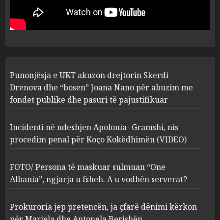
“bosen” Joana Nano për
abuzim me fondet publike dhe
pasuri të pajustifikuar
1
JULY 24, 2025
Incidenti në ndeshjen
Punonjësja e UKT akuzon drejtorin Skerdi
Apolonia- Gramshi, nis
procedim penal për Koço
Drenova dhe “bosen” Joana Nano për abuzim me
Kokëdhimën (VIDEO)
fondet publike dhe pasuri të pajustifikuar
2
MARCH 27, 2025
Incidenti në ndeshjen Apolonia- Gramshi, nis
procedim penal për Koço Kokëdhimën (VIDEO)
FOTO/ Persona të maskuar
sulmuan “One Albania”,
ngjarja u fsheh. A u vodhën
FOTO/ Persona të maskuar sulmuan “One
serverat?
Albania”, ngjarja u fsheh. A u vodhën serverat?
3
MARCH 25, 2025
Prokuroria jep pretencën, ja çfarë dënimi kërkon
Prokuroria jep pretencën, ja
për Mariela dhe Antonela Berishën