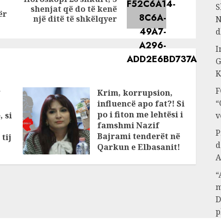
Previous
Next
S
shenjat që do të kenë
ër
post:
post:
një ditë të shkëlqyer
N
d
I
G
K
F
Krim, korrupsion,
/
“
influencë apo fat?! Si
po i fiton me lehtësi i
, si
v
famshmi Nazif
P
Bajrami tenderët në
tij
d
Qarkun e Elbasanit!
A
Kush është KOKA që
rri në prapaskenë?!
“
JANUARY 11, 2025
m
D
p