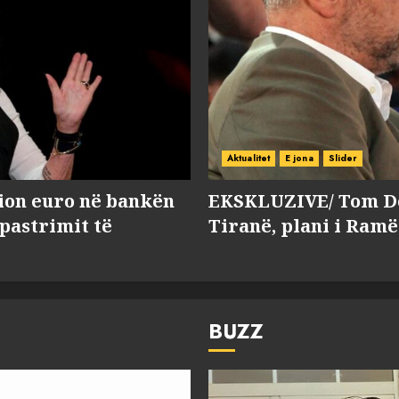
Aktualitet
E jona
Slider
lion euro në bankën
EKSKLUZIVE/ Tom Do
 pastrimit të
Tiranë, plani i Ramë
BUZZ