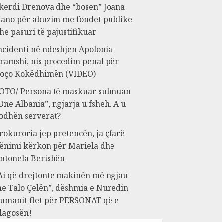
kerdi Drenova dhe “bosen” Joana
ano për abuzim me fondet publike
he pasuri të pajustifikuar
ncidenti në ndeshjen Apolonia-
ramshi, nis procedim penal për
oço Kokëdhimën (VIDEO)
OTO/ Persona të maskuar sulmuan
One Albania”, ngjarja u fsheh. A u
odhën serverat?
rokuroria jep pretencën, ja çfarë
ënimi kërkon për Mariela dhe
ntonela Berishën
Ai që drejtonte makinën më ngjau
e Talo Çelën”, dëshmia e Nuredin
umanit flet për PERSONAT që e
lagosën!