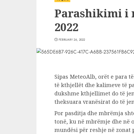
Parashikimi i 
2022
FEBRUARY 26, 2022
Sipas MeteoAlb, orët e para të
të kthjellët dhe kalimeve të p
dukshme kthjellimet do të jen
theksuara vranësirat do të je
Por pasditja dhe mbrëmja shto
tonë, ku në mbrëmje dhe në or
mundësi për reshje në zonat p