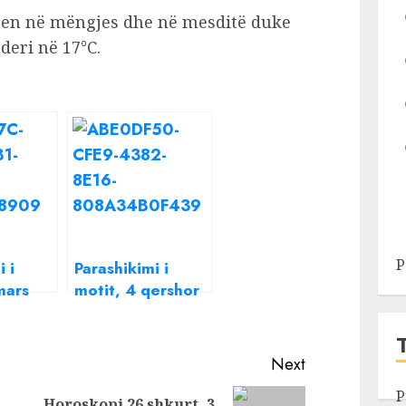
iten në mëngjes dhe në mesditë duke
deri në 17°C.
P
 i
Parashikimi i
mars
motit, 4 qershor
2022
Next
P
Horoskopi 26 shkurt, 3