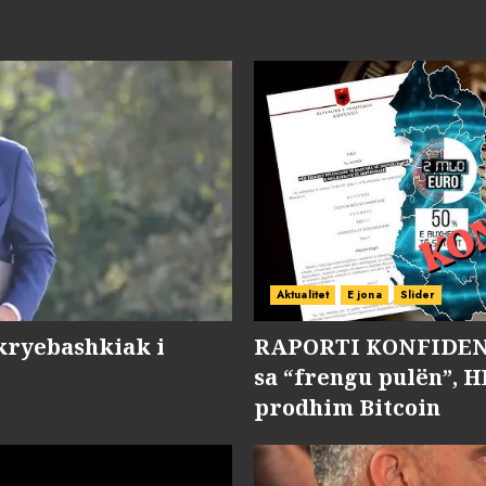
Aktualitet
E jona
Slider
kryebashkiak i
RAPORTI KONFIDENC
sa “frengu pulën”, H
prodhim Bitcoin