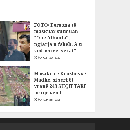
FOTO/ Persona të
maskuar sulmuan
“One Albania”,
ngjarja u fsheh. A u
vodhën serverat?
MARCH 25, 2025
Masakra e Krushës së
Madhe, si serbët
vranë 243 SHQIPTARË
në një vend
MARCH 25, 2025