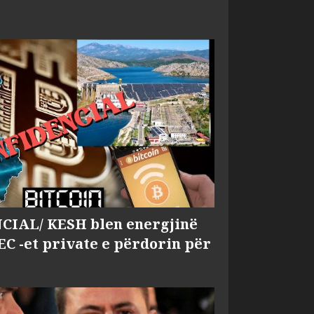
IAL/ KESH blen energjinë
EC -et private e përdorin për