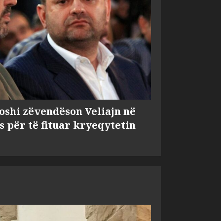
shi zëvendëson Veliajn në
s për të fituar kryeqytetin