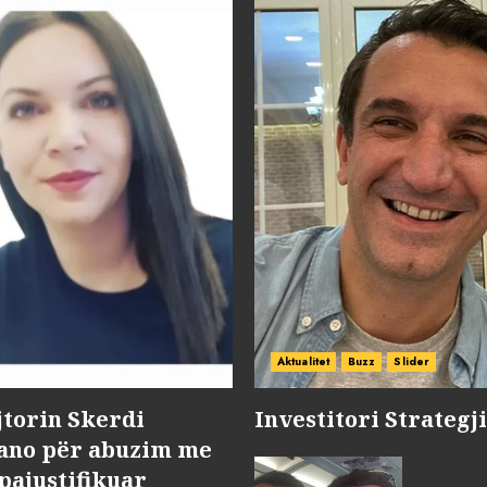
Aktualitet
Buzz
Slider
jtorin Skerdi
Investitori Strategj
Nano për abuzim me
pajustifikuar