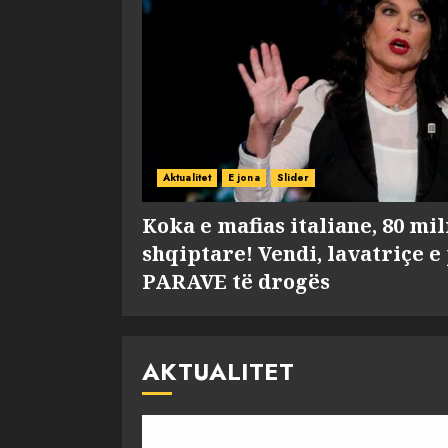
Aktualitet
E jona
Slider
Koka e mafias italiane, 80 mi
shqiptare! Vendi, lavatriçe e
PARAVE të drogës
AKTUALITET