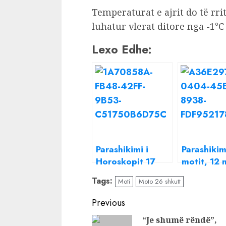
Temperaturat e ajrit do të rr
luhatur vlerat ditore nga -1°C 
Lexo Edhe:
Parashikimi i
Parashikimi
Horoskopit 17
motit, 12 
shkurt 2022,
2022
Tags:
Moti
Moto 26 shkutt
shenjat më me
fat sot
Continue
Previous
Reading
“Je shumë rëndë”,