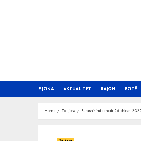
Skip
to
content
E JONA
AKTUALITET
RAJON
BOTË
Home
Të tjera
Parashikimi i motit 26 shkurt 202
Të tjera