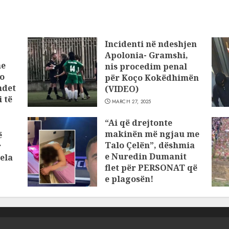
Incidenti në ndeshjen
Apolonia- Gramshi,
he
nis procedim penal
o
për Koço Kokëdhimën
ndet
(VIDEO)
 të
MARCH 27, 2025
“Ai që drejtonte
makinën më ngjau me
ë
Talo Çelën”, dëshmia
r
e Nuredin Dumanit
ela
flet për PERSONAT që
e plagosën!
MARCH 25, 2025