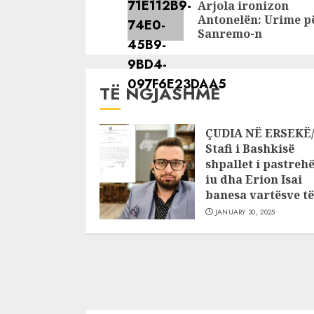
Arjola ironizon
Antonelën: Urime p
Sanremo-n
TË NGJASHME
ÇUDIA NË ERSEKË
Stafi i Bashkisë
shpallet i pastrehë
iu dha Erion Isai
banesa vartësve të 
JANUARY 30, 2025