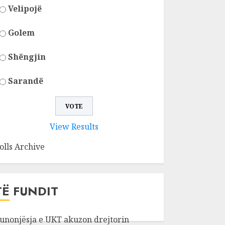
Velipojë
Golem
Shëngjin
Sarandë
View Results
olls Archive
TË FUNDIT
unonjësja e UKT akuzon drejtorin