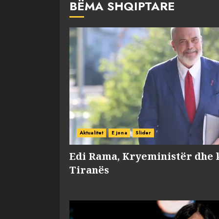
BËMA SHQIPTARE
Aktualitet
E jona
Slider
Edi Rama, Kryeministër dhe 
Tiranës