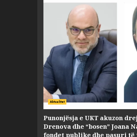
Aktualitet
Punonjësja e UKT akuzon dre
Drenova dhe “bosen” Joana 
fondet publike dhe pasuri të 