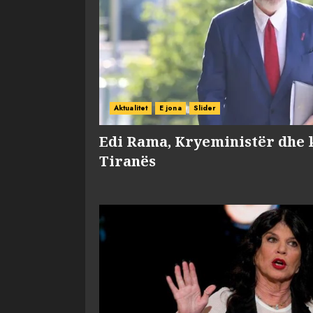
Aktualitet
E jona
Slider
Edi Rama, Kryeministër dhe 
Tiranës