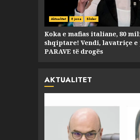
Aktualitet
E jona
Slider
Koka e mafias italiane, 80 mi
shqiptare! Vendi, lavatriçe e
PARAVE të drogës
AKTUALITET