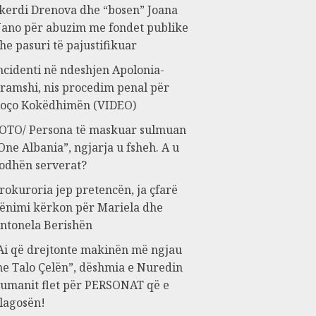
kerdi Drenova dhe “bosen” Joana
ano për abuzim me fondet publike
he pasuri të pajustifikuar
ncidenti në ndeshjen Apolonia-
ramshi, nis procedim penal për
oço Kokëdhimën (VIDEO)
OTO/ Persona të maskuar sulmuan
One Albania”, ngjarja u fsheh. A u
odhën serverat?
rokuroria jep pretencën, ja çfarë
ënimi kërkon për Mariela dhe
ntonela Berishën
Ai që drejtonte makinën më ngjau
e Talo Çelën”, dëshmia e Nuredin
umanit flet për PERSONAT që e
lagosën!