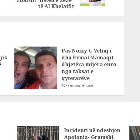
post:
zbardh “listën e zezë”
të Al Khelaifit
Pas Noizy-t, Veliaj i
jik
dha Ermal Mamaqit
ë
dhjetëra mijëra euro
nga taksat e
qytetarëve
FEBRUARY 18, 2025
Incidenti në ndeshjen
Apolonia- Gramshi,