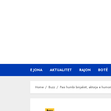
Skip
to
content
E JONA
AKTUALITET
RAJON
BOTË
Home
Buzz
Pasi humbi binjakët, aktorja e humor
Buzz