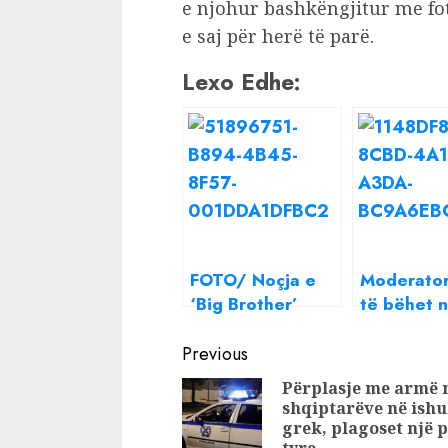
e njohur bashkëngjitur me fo
e saj për herë të parë.
Lexo Edhe:
FOTO/ Noçja e
Moderator
‘Big Brother’
të bëhet 
bëhet nënë për
për herë 
Continue
herë të dytë
Postimi që 
Previous
dyshimin 
Reading
Përplasje me armë 
fansave
shqiptarëve në ishu
grek, plagoset një p