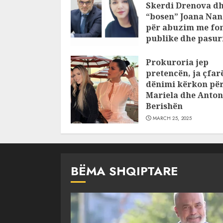
Skerdi Drenova d
“bosen” Joana Nan
për abuzim me fo
publike dhe pasuri
pajustifikuar
Prokuroria jep
JULY 24, 2025
pretencën, ja çfar
dënimi kërkon pë
Mariela dhe Anton
Berishën
MARCH 25, 2025
BËMA SHQIPTARE