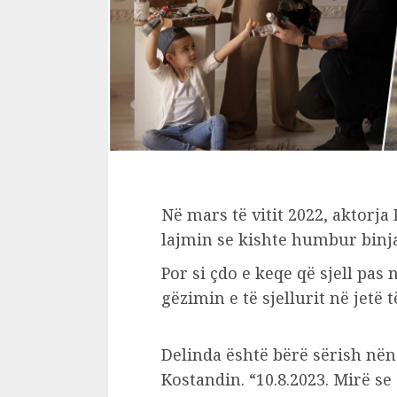
Në mars të vitit 2022, aktorj
lajmin se kishte humbur binjakë
Por si çdo e keqe që sjell pas 
gëzimin e të sjellurit në jetë t
Delinda është bërë sërish nënë 
Kostandin. “10.8.2023. Mirë s