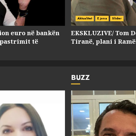
Aktualitet
E jona
Slider
lion euro në bankën
EKSKLUZIVE/ Tom Do
 pastrimit të
Tiranë, plani i Ramë
BUZZ