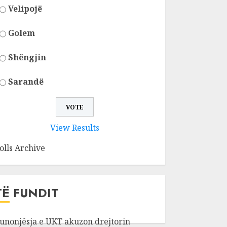
Velipojë
Golem
Shëngjin
Sarandë
View Results
olls Archive
TË FUNDIT
unonjësja e UKT akuzon drejtorin