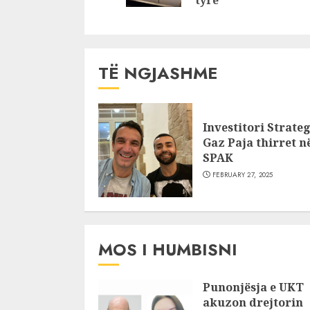
tyre
TË NGJASHME
Investitori Strateg
Gaz Paja thirret n
SPAK
FEBRUARY 27, 2025
MOS I HUMBISNI
Punonjësja e UKT
akuzon drejtorin