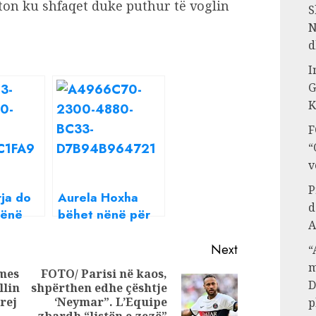
ton ku shfaqet duke puthur të voglin
S
N
d
I
G
K
F
“
v
P
ja do
Aurela Hoxha
d
nënë
bëhet nënë për
A
të dytë?
herë të dytë,
nxiti
zbulohet gjinia e
Next
“
e
bebit
m
mes
FOTO/ Parisi në kaos,
D
llin
shpërthen edhe çështje
Previous
Next
rej
‘Neymar”. L’Equipe
p
post: