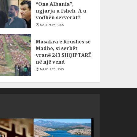
“One Albania”,
ngjarja u fsheh. A u
vodhën serverat?
MARCH 25, 2025
Masakra e Krushës së
Madhe, si serbët
vranë 243 SHQIPTARË
në një vend
MARCH 25, 2025