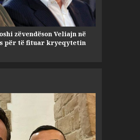
shi zëvendëson Veliajn në
s për të fituar kryeqytetin