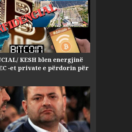
IAL/ KESH blen energjinë
EC -et private e përdorin për