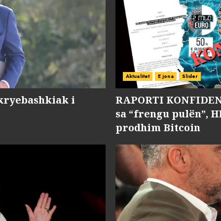
Aktualitet
E jona
Slider
kryebashkiak i
RAPORTI KONFIDENC
sa “frengu pulën”, H
prodhim Bitcoin