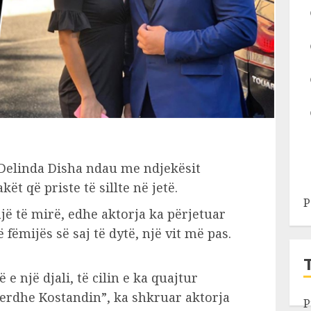
a Delinda Disha ndau me ndjekësit
t që priste të sillte në jetë.
P
një të mirë, edhe aktorja ka përjetuar
ë fëmijës së saj të dytë, një vit më pas.
e një djali, të cilin e ka quajtur
e erdhe Kostandin”, ka shkruar aktorja
P