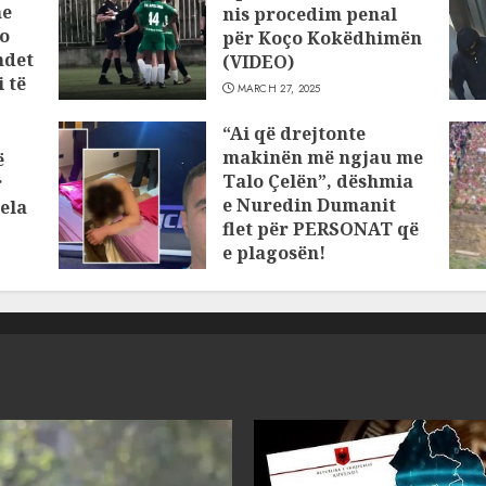
he
nis procedim penal
o
për Koço Kokëdhimën
ndet
(VIDEO)
 të
MARCH 27, 2025
“Ai që drejtonte
makinën më ngjau me
ë
Talo Çelën”, dëshmia
r
e Nuredin Dumanit
ela
flet për PERSONAT që
e plagosën!
MARCH 25, 2025