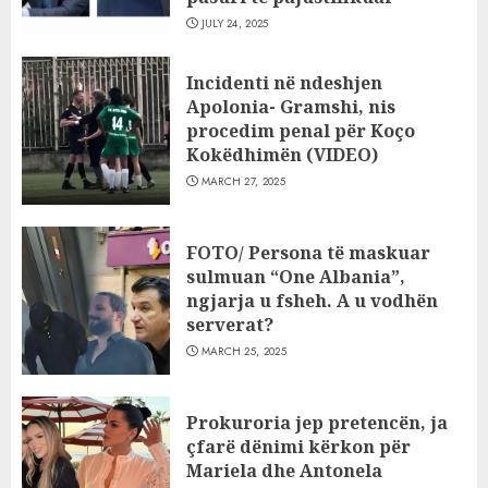
JULY 24, 2025
Incidenti në ndeshjen
Apolonia- Gramshi, nis
procedim penal për Koço
Kokëdhimën (VIDEO)
MARCH 27, 2025
FOTO/ Persona të maskuar
sulmuan “One Albania”,
ngjarja u fsheh. A u vodhën
serverat?
MARCH 25, 2025
Prokuroria jep pretencën, ja
çfarë dënimi kërkon për
Mariela dhe Antonela