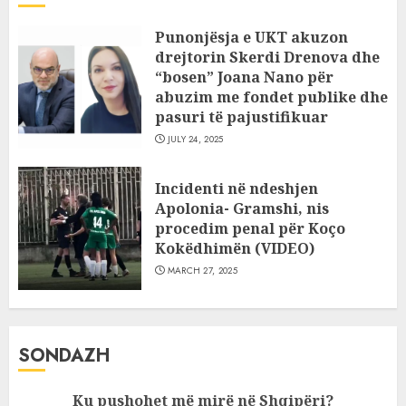
Punonjësja e UKT akuzon
drejtorin Skerdi Drenova dhe
“bosen” Joana Nano për
abuzim me fondet publike dhe
pasuri të pajustifikuar
JULY 24, 2025
Incidenti në ndeshjen
Apolonia- Gramshi, nis
procedim penal për Koço
Kokëdhimën (VIDEO)
MARCH 27, 2025
SONDAZH
Ku pushohet më mirë në Shqipëri?