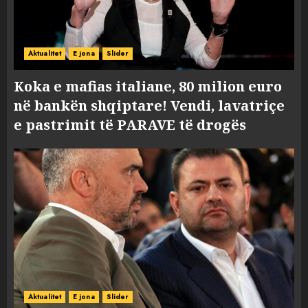
Aktualitet
E jona
Slider
Koka e mafias italiane, 80 milion euro
në bankën shqiptare! Vendi, lavatriçe
e pastrimit të PARAVE të drogës
Aktualitet
E jona
Slider