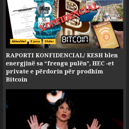
Aktualitet
E jona
Slider
RAPORTI KONFIDENCIAL/ KESH blen
energjinë sa “frengu pulën”, HEC -et
private e përdorin për prodhim
Bitcoin