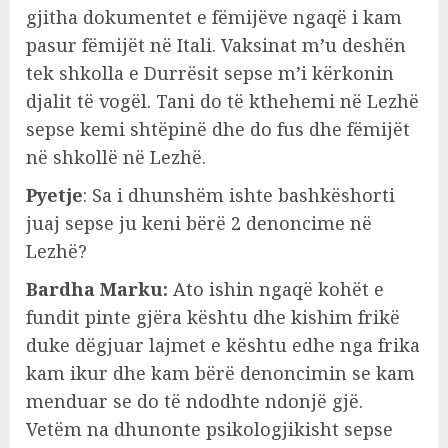
gjitha dokumentet e fëmijëve ngaqë i kam
pasur fëmijët në Itali. Vaksinat m’u deshën
tek shkolla e Durrësit sepse m’i kërkonin
djalit të vogël. Tani do të kthehemi në Lezhë
sepse kemi shtëpinë dhe do fus dhe fëmijët
në shkollë në Lezhë.
Pyetje
: Sa i dhunshëm ishte bashkëshorti
juaj sepse ju keni bërë 2 denoncime në
Lezhë?
Bardha Marku:
Ato ishin ngaqë kohët e
fundit pinte gjëra kështu dhe kishim frikë
duke dëgjuar lajmet e kështu edhe nga frika
kam ikur dhe kam bërë denoncimin se kam
menduar se do të ndodhte ndonjë gjë.
Vetëm na dhunonte psikologjikisht sepse