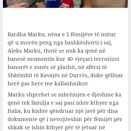
Bardha Marku, nëna e 2 fëmijëve të mitur
që u morën peng nga bashkëshorti i saj,
Aleks Marku, thotë se nuk ka qenë në
banesë momentin kur 40-vjeçari terrorizoi
banorët e zonës së plazhit, në afërsi të
Shkëmbit të Kavajës në Durrës, duke qëlluar
herë pas here me kallashnikov.
Marku shprehet se mbrëmjen e djeshme ka
qenë tek familja e saj pasi ishte kthyer nga
Italia, ku kishte qëndruar një javë për disa
dokumente që i nevojiteshin për fëmijët për
shkak se ishin kthyer për të jetuar në