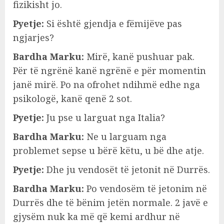
fizikisht jo.
Pyetje:
Si është gjendja e fëmijëve pas
ngjarjes?
Bardha Marku:
Mirë, kanë pushuar pak.
Për të ngrënë kanë ngrënë e për momentin
janë mirë. Po na ofrohet ndihmë edhe nga
psikologë, kanë qenë 2 sot.
Pyetje:
Ju pse u larguat nga Italia?
Bardha Marku:
Ne u larguam nga
problemet sepse u bërë këtu, u bë dhe atje.
Pyetje:
Dhe ju vendosët të jetonit në Durrës.
Bardha Marku:
Po vendosëm të jetonim në
Durrës dhe të bënim jetën normale. 2 javë e
gjysëm nuk ka më që kemi ardhur në