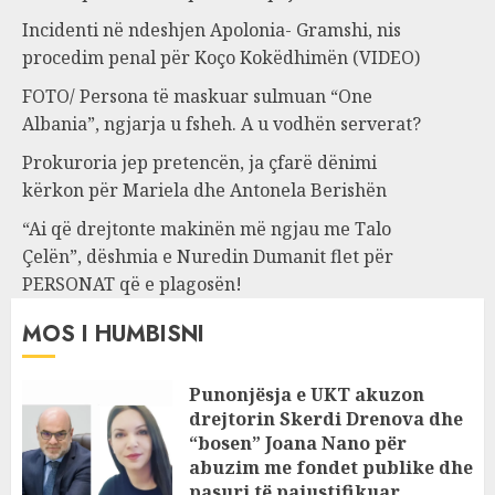
Incidenti në ndeshjen Apolonia- Gramshi, nis
procedim penal për Koço Kokëdhimën (VIDEO)
FOTO/ Persona të maskuar sulmuan “One
Albania”, ngjarja u fsheh. A u vodhën serverat?
Prokuroria jep pretencën, ja çfarë dënimi
kërkon për Mariela dhe Antonela Berishën
“Ai që drejtonte makinën më ngjau me Talo
Çelën”, dëshmia e Nuredin Dumanit flet për
PERSONAT që e plagosën!
MOS I HUMBISNI
Punonjësja e UKT akuzon
drejtorin Skerdi Drenova dhe
“bosen” Joana Nano për
abuzim me fondet publike dhe
pasuri të pajustifikuar