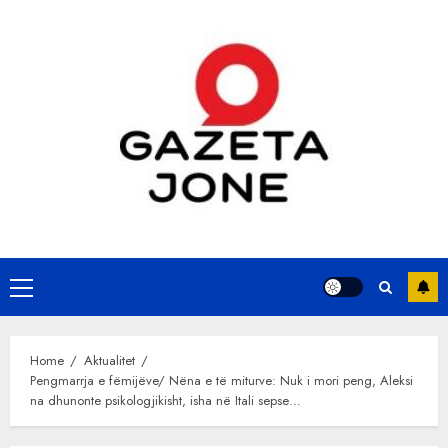
Skip
to
content
Primary
Menu
Home
Aktualitet
Pengmarrja e fëmijëve/ Nëna e të miturve: Nuk i mori peng, Aleksi
na dhunonte psikologjikisht, isha në Itali sepse…