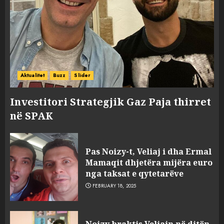
Aktualitet
Buzz
Slider
Investitori Strategjik Gaz Paja thirret
në SPAK
Pas Noizy-t, Veliaj i dha Ermal
Mamaqit dhjetëra mijëra euro
nga taksat e qytetarëve
FEBRUARY 18, 2025
FOTO/ Persona të maskuar