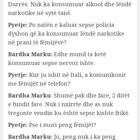
Durrës. Nuk ka konsumuar alkool dhe lëndë
narkotike në sytë tanë.
Pyetje:
Po natën e kaluar sepse policia
dyshon që ka konsumuar lëndë narkotike
në prani të fëmijëve?
Bardha Marku:
Edhe mund ta ketë
konsumuar sepse nervoz ishte.
Pyetje:
Kur ju ishit në Itali, a komunikonit
me fëmijët në telefon?
Bardha Marku
: Shumë pak dhe fare, 2 ditët
e fundit fare. Nuk i nxirrte dhe as nuk
tregonte vendin ku është sepse kishte frikë.
Pyetje:
Pse i mori peng fëmijët?
Bardha Marku:
Jo, peng nuk i ka peng