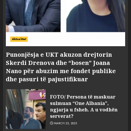
Aktualitet
Punonjësja e UKT akuzon drejtorin
Skerdi Drenova dhe “bosen” Joana
Nano për abuzim me fondet publike
dhe pasuri të pajustifikuar
FOTO/ Persona të maskuar
sulmuan “One Albania”,
ngjarja u fsheh. A u vodhën
serverat?
MARCH 25, 2025