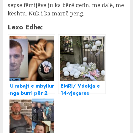
sepse fëmijëve ju ka bërë qefin, me dalë, me
kështu. Nuk i ka marrë peng.
Lexo Edhe:
U mbajt e mbyllur
EMRI/ Vdekja e
nga burri për 2
14-vjeçares
vjet, flet nëna e
shqiptare në Itali,
22-vjeçares: E
policia arreston
dhunonte pa
të dashurin,
shkak! Kur ishte
dyshohet se e
shtatzënë…
dhunonte