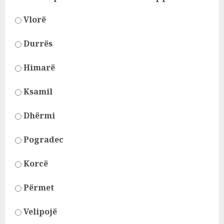
Vlorë
Durrës
Himarë
Ksamil
Dhërmi
Pogradec
Korcë
Përmet
Velipojë