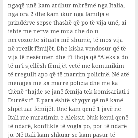
ngaqë unë kam ardhur mbrëmë nga Italia,
nga ora 2 dhe kam ikur nga familja e
prindërve sepse thashë që po të vija unë, ai
ishte me nerva me mua dhe do u
nervozonte situata më shumë, të mos vija
në rrezik fëmijët. Dhe kisha vendosur që të
vija të nesërmen dhe t’i thoja që “Aleks a do
të m’i sjellësh fëmijët vetë me komunikim
të rregullt apo që të marrim policinë. Në atë
mëngjes më ka marrë policia dhe më ka
thënë “hajde se janë fëmija tek komisariati i
Durrësit”. E para është shyqyr që më kanë
shpëtuar fëmijët. Unë kam qenë 1 javë në
Itali me miratimin e Aleksit. Nuk kemi qenë
të ndarë, konflikte të vogla po, por të ndarë
jo. Në Itali kam shkuar se kam pasur të