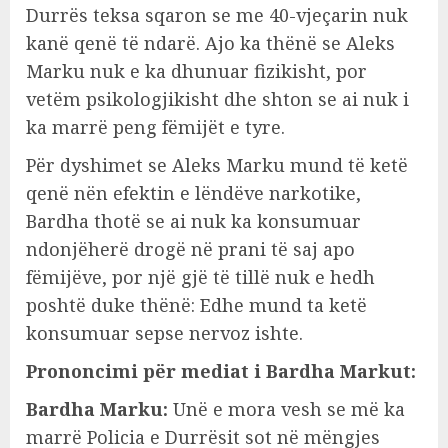
Durrës teksa sqaron se me 40-vjeçarin nuk
kanë qenë të ndarë. Ajo ka thënë se Aleks
Marku nuk e ka dhunuar fizikisht, por
vetëm psikologjikisht dhe shton se ai nuk i
ka marrë peng fëmijët e tyre.
Për dyshimet se Aleks Marku mund të ketë
qenë nën efektin e lëndëve narkotike,
Bardha thotë se ai nuk ka konsumuar
ndonjëherë drogë në prani të saj apo
fëmijëve, por një gjë të tillë nuk e hedh
poshtë duke thënë: Edhe mund ta ketë
konsumuar sepse nervoz ishte.
Prononcimi për mediat i Bardha Markut:
Bardha Marku:
Unë e mora vesh se më ka
marrë Policia e Durrësit sot në mëngjes