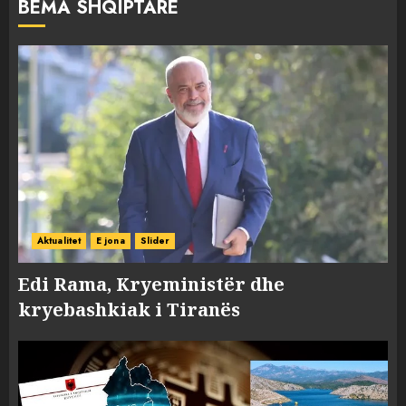
BËMA SHQIPTARE
Aktualitet
E jona
Slider
Edi Rama, Kryeministër dhe
kryebashkiak i Tiranës