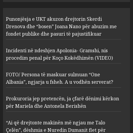
Incidenti në ndeshjen
Punonjësja e UKT akuzon drejtorin Skerdi
Apolonia- Gramshi, nis
procedim penal për Koço
Drenova dhe “bosen” Joana Nano për abuzim me
Kokëdhimën (VIDEO)
fondet publike dhe pasuri të pajustifikuar
2
MARCH 27, 2025
Incidenti në ndeshjen Apolonia- Gramshi, nis
procedim penal për Koço Kokëdhimën (VIDEO)
FOTO/ Persona të maskuar
sulmuan “One Albania”,
ngjarja u fsheh. A u vodhën
FOTO/ Persona të maskuar sulmuan “One
serverat?
Albania”, ngjarja u fsheh. A u vodhën serverat?
3
MARCH 25, 2025
Prokuroria jep pretencën, ja çfarë dënimi kërkon
Prokuroria jep pretencën, ja
për Mariela dhe Antonela Berishën
çfarë dënimi kërkon për
Mariela dhe Antonela
“Ai që drejtonte makinën më ngjau me Talo
Berishën
Çelën”, dëshmia e Nuredin Dumanit flet për
4
MARCH 25, 2025