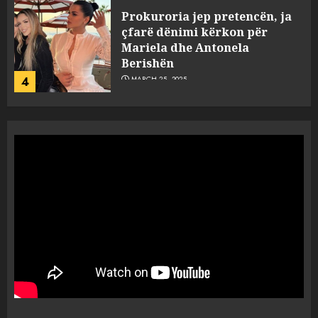
Prokuroria jep pretencën, ja
çfarë dënimi kërkon për
Mariela dhe Antonela
Berishën
4
MARCH 25, 2025
“Ai që drejtonte makinën më
ngjau me Talo Çelën”,
dëshmia e Nuredin Dumanit
flet për PERSONAT që e
plagosën!
5
MARCH 25, 2025
Punonjësja e UKT akuzon
drejtorin Skerdi Drenova dhe
“bosen” Joana Nano për
abuzim me fondet publike dhe
pasuri të pajustifikuar
1
JULY 24, 2025