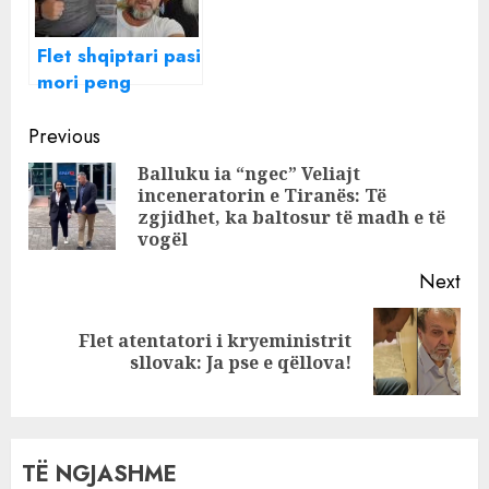
Flet shqiptari pasi
mori peng
emigrantët në
Continue
Greqi: Po ndiznin
Previous
zjarre
Reading
Balluku ia “ngec” Veliajt
inceneratorin e Tiranës: Të
Pre
zgjidhet, ka baltosur të madh e të
pos
vogël
Next
Flet atentatori i kryeministrit
Next
sllovak: Ja pse e qëllova!
post:
TË NGJASHME