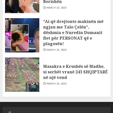
Berishën
MARCH 25, 2025
“Ai që drejtonte makinën më
ngjau me Talo Çelën”,
dëshmia e Nuredin Dumanit
flet për PERSONAT që e
plagosën!
MARCH 25, 2025
Masakra e Krushës së Madhe,
si serbët vranë 243 SHQIPTARË
në një vend
MARCH 25, 2025