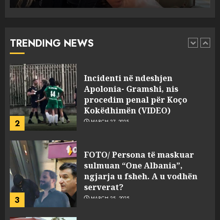
Punonjësja e UKT akuzon
drejtorin Skerdi Drenova dhe
“bosen” Joana Nano për
abuzim me fondet publike dhe
TRENDING NEWS
pasuri të pajustifikuar
1
JULY 24, 2025
Incidenti në ndeshjen
Apolonia- Gramshi, nis
procedim penal për Koço
Kokëdhimën (VIDEO)
2
MARCH 27, 2025
FOTO/ Persona të maskuar
sulmuan “One Albania”,
ngjarja u fsheh. A u vodhën
serverat?
3
MARCH 25, 2025