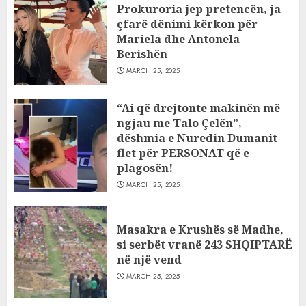
Prokuroria jep pretencën, ja
çfarë dënimi kërkon për
Mariela dhe Antonela
Berishën
MARCH 25, 2025
“Ai që drejtonte makinën më
ngjau me Talo Çelën”,
dëshmia e Nuredin Dumanit
flet për PERSONAT që e
plagosën!
MARCH 25, 2025
Masakra e Krushës së Madhe,
si serbët vranë 243 SHQIPTARË
në një vend
MARCH 25, 2025