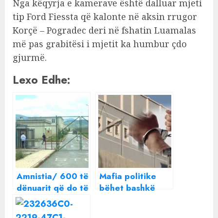
Nga këqyrja e kamerave është dalluar mjeti
tip Ford Fiessta që kalonte në aksin rrugor
Korçë – Pogradec deri në fshatin Luamalas
më pas grabitësi i mjetit ka humbur çdo
gjurmë.
Lexo Edhe:
Amnistia/ 600 të
Mafia politike
dënuarit që do të
bëhet bashkë
lirohen nga burgu
dhe liron nga
(Kategoritë)
burgu edhe të