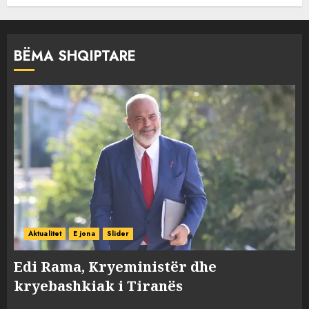
BËMA SHQIPTARE
Aktualitet
E jona
Slider
Edi Rama, Kryeministër dhe
kryebashkiak i Tiranës