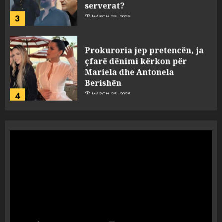
serverat?
3
MARCH 25, 2025
Prokuroria jep pretencën, ja
çfarë dënimi kërkon për
Mariela dhe Antonela
Berishën
4
MARCH 25, 2025
“Ai që drejtonte makinën më
ngjau me Talo Çelën”,
dëshmia e Nuredin Dumanit
flet për PERSONAT që e
plagosën!
5
MARCH 25, 2025
Punonjësja e UKT akuzon
drejtorin Skerdi Drenova dhe