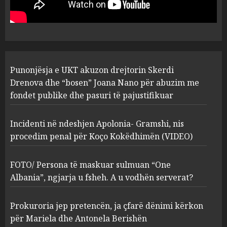
“bosen” Joana Nano për
abuzim me fondet publike dhe
pasuri të pajustifikuar
1
JULY 24, 2025
Incidenti në ndeshjen
Punonjësja e UKT akuzon drejtorin Skerdi
Apolonia- Gramshi, nis
procedim penal për Koço
Drenova dhe “bosen” Joana Nano për abuzim me
Kokëdhimën (VIDEO)
fondet publike dhe pasuri të pajustifikuar
2
MARCH 27, 2025
Incidenti në ndeshjen Apolonia- Gramshi, nis
procedim penal për Koço Kokëdhimën (VIDEO)
FOTO/ Persona të maskuar
sulmuan “One Albania”,
ngjarja u fsheh. A u vodhën
FOTO/ Persona të maskuar sulmuan “One
serverat?
Albania”, ngjarja u fsheh. A u vodhën serverat?
3
MARCH 25, 2025
Prokuroria jep pretencën, ja çfarë dënimi kërkon
Prokuroria jep pretencën, ja
për Mariela dhe Antonela Berishën