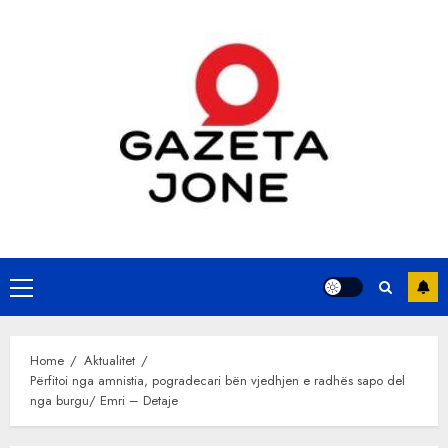
Skip
to
content
Primary
Menu
Home
Aktualitet
Përfitoi nga amnistia, pogradecari bën vjedhjen e radhës sapo del
nga burgu/ Emri – Detaje