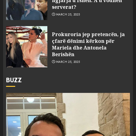
ngjarja u fsheh. A u vodhën
serverat?
MARCH 25, 2025
Prokuroria jep pretencën, ja
çfarë dënimi kërkon për
Mariela dhe Antonela
Berishën
MARCH 25, 2025
BUZZ