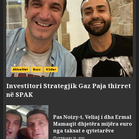
Aktualitet
Buzz
Slider
Investitori Strategjik Gaz Paja thirret
në SPAK
Pas Noizy-t, Veliaj i dha Ermal
Mamaqit dhjetëra mijëra euro
nga taksat e qytetarëve
FEBRUARY 18, 2025