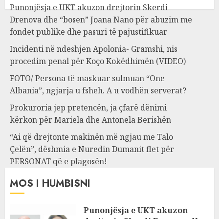
Punonjësja e UKT akuzon drejtorin Skerdi
Drenova dhe “bosen” Joana Nano për abuzim me
fondet publike dhe pasuri të pajustifikuar
Incidenti në ndeshjen Apolonia- Gramshi, nis
procedim penal për Koço Kokëdhimën (VIDEO)
FOTO/ Persona të maskuar sulmuan “One
Albania”, ngjarja u fsheh. A u vodhën serverat?
Prokuroria jep pretencën, ja çfarë dënimi
kërkon për Mariela dhe Antonela Berishën
“Ai që drejtonte makinën më ngjau me Talo
Çelën”, dëshmia e Nuredin Dumanit flet për
PERSONAT që e plagosën!
MOS I HUMBISNI
Punonjësja e UKT akuzon