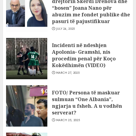
drejtorin Skerdi Drenova dhe
“bosen” Joana Nano për
abuzim me fondet publike dhe
pasuri të pajustifikuar
JULY 24, 2025
Incidenti në ndeshjen
Apolonia- Gramshi, nis
procedim penal për Koço
Kokëdhimën (VIDEO)
MARCH 27, 2025
FOTO/ Persona të maskuar
sulmuan “One Albania”,
ngjarja u fsheh. A u vodhën
serverat?
MARCH 25, 2025