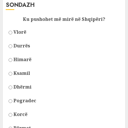
SONDAZH
Ku pushohet më mirë në Shqipëri?
Vlorë
Durrës
Himarë
Ksamil
Dhërmi
Pogradec
Korcë