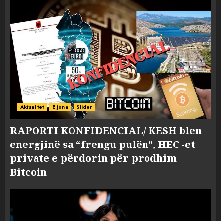
Aktualitet
E jona
Slider
RAPORTI KONFIDENCIAL/ KESH blen
energjinë sa “frengu pulën”, HEC -et
private e përdorin për prodhim
Bitcoin