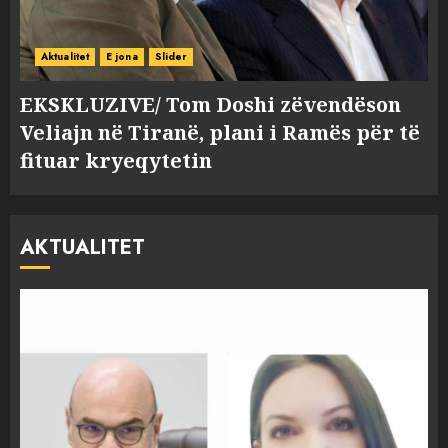
Aktualitet
E jona
Slider
EKSKLUZIVE/ Tom Doshi zëvendëson
Veliajn në Tiranë, plani i Ramës për të
fituar kryeqytetin
AKTUALITET