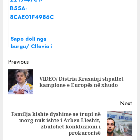
arrestuarit VIP,
çfarë parashikon
Amnistia Penale
Sapo doli nga
burgu/ Cllevio i
bën thirrje Noizyt
Continue
për përballje:
Previous
Mos merr
Reading
lepurusha me
VIDEO/ Distria Krasniqi shpallet
Pre
vete!
kampione e Europës në xhudo
pos
Next
Familja kishte dyshime se trupi në
morg nuk ishte i Arben Lleshit,
Next
zbulohet konkluzioni i
post:
prokurorisë