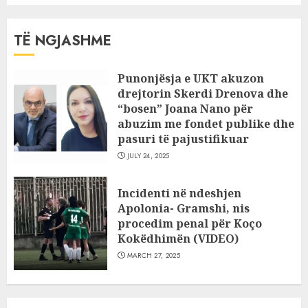
TË NGJASHME
Punonjësja e UKT akuzon
drejtorin Skerdi Drenova dhe
“bosen” Joana Nano për
abuzim me fondet publike dhe
pasuri të pajustifikuar
JULY 24, 2025
Incidenti në ndeshjen
Apolonia- Gramshi, nis
procedim penal për Koço
Kokëdhimën (VIDEO)
MARCH 27, 2025