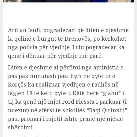
Ardian Isufi, pogradecari që ditën e djeshme
la qelinë e burgut të Drenovës, po kërkohet
nga policia për vjedhje. I riu pogradecar ka
qenë i dënuar për vjedhje më parë.
Ditën e djeshme ai përfitoi nga aministia e
pas pak minutash pasi hyri në qytetin e
Korçës ka realizuar vjedhjen e radhës në
lagjen 18 të këtij qyteti. Këtë herë “gjahu” i
tij ka qenë një mjet Ford Fiessta i parkuar (i
ndezur) në afërsi të shkollës “Raqi Qirinxhi”
pasi pronari i mjetit ishte pranë një njësie
shërbimi.