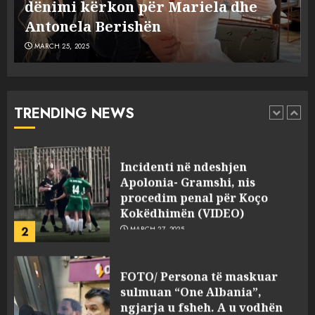
Dumanit flet për PERSONAT që e
plagosën!
5
MARCH 25, 2025
plagosën!
MARCH 25, 2025
Punonjësja e UKT akuzon
drejtorin Skerdi Drenova dhe
“bosen” Joana Nano për
abuzim me fondet publike dhe
TRENDING NEWS
pasuri të pajustifikuar
1
JULY 24, 2025
Incidenti në ndeshjen
Apolonia- Gramshi, nis
procedim penal për Koço
Kokëdhimën (VIDEO)
2
MARCH 27, 2025
FOTO/ Persona të maskuar
sulmuan “One Albania”,
ngjarja u fsheh. A u vodhën