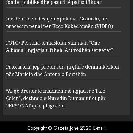
Kokëdhimën (VIDEO)
fondet publike dhe pasuri të pajustifikuar
2
MARCH 27, 2025
Incidenti në ndeshjen Apolonia- Gramshi, nis
procedim penal për Koço Kokëdhimën (VIDEO)
FOTO/ Persona të maskuar
sulmuan “One Albania”,
ngjarja u fsheh. A u vodhën
FOTO/ Persona të maskuar sulmuan “One
serverat?
Albania”, ngjarja u fsheh. A u vodhën serverat?
3
MARCH 25, 2025
Prokuroria jep pretencën, ja çfarë dënimi kërkon
Prokuroria jep pretencën, ja
për Mariela dhe Antonela Berishën
çfarë dënimi kërkon për
Mariela dhe Antonela
“Ai që drejtonte makinën më ngjau me Talo
Berishën
Çelën”, dëshmia e Nuredin Dumanit flet për
4
MARCH 25, 2025
PERSONAT që e plagosën!
“Ai që drejtonte makinën më
ngjau me Talo Çelën”,
Copyright © Gazeta Jonë 2020 E-mail:
dëshmia e Nuredin Dumanit