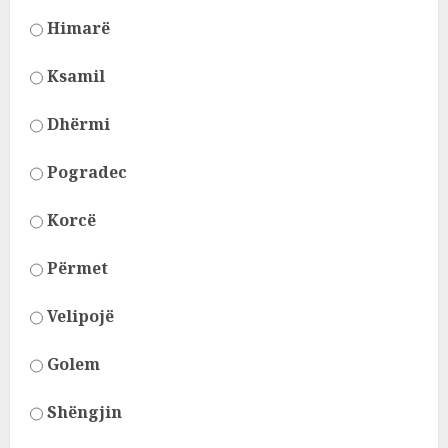
Himarë
Ksamil
Dhërmi
Pogradec
Korcë
Përmet
Velipojë
Golem
Shëngjin