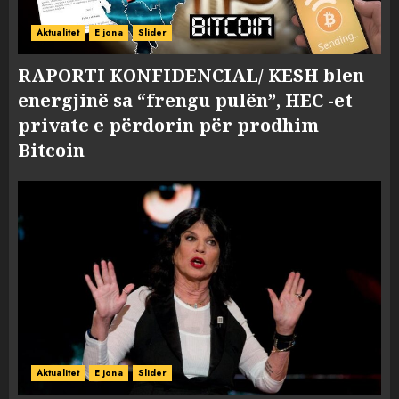
Aktualitet
E jona
Slider
RAPORTI KONFIDENCIAL/ KESH blen
energjinë sa “frengu pulën”, HEC -et
private e përdorin për prodhim
Bitcoin
Aktualitet
E jona
Slider