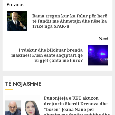
Continue
ndodhur me
Previous
shtepinë që i
Reading
Rama tregon kur ka folur për herë
dhanë në BBV
Pre
të fundit me Ahmetajn dhe nëse ka
pos
frikë nga SPAK-u
Next
I vdekur dhe bllokuar brenda
Next
makinës! Kush është shqiptari që
post:
iu gjet çanta me Euro?
TË NGJASHME
Punonjësja e UKT akuzon
drejtorin Skerdi Drenova dhe
“bosen” Joana Nano për
abuzim me fondet publike dhe