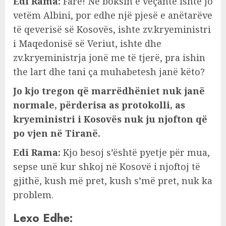
Edi Rama:
Fare! Në boksin e veçantë ishte jo
vetëm Albini, por edhe një pjesë e anëtarëve
të qeverisë së Kosovës, ishte zv.kryeministri
i Maqedonisë së Veriut, ishte dhe
zv.kryeministrja jonë me të tjerë, pra ishin
the lart dhe tani ça muhabetesh janë këto?
Jo kjo tregon që marrëdhëniet nuk janë
normale, përderisa as protokolli, as
kryeministri i Kosovës nuk ju njofton që
po vjen në Tiranë.
Edi Rama:
Kjo besoj s’është pyetje për mua,
sepse unë kur shkoj në Kosovë i njoftoj të
gjithë, kush më pret, kush s’më pret, nuk ka
problem.
Lexo Edhe: