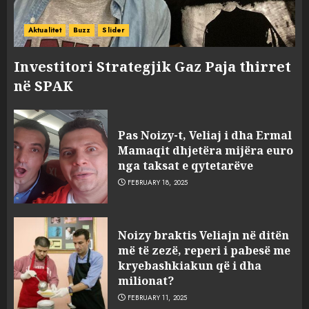
Aktualitet
Buzz
Slider
Investitori Strategjik Gaz Paja thirret
në SPAK
Pas Noizy-t, Veliaj i dha Ermal
Mamaqit dhjetëra mijëra euro
nga taksat e qytetarëve
FEBRUARY 18, 2025
FOTO/ Persona të maskuar
Noizy braktis Veliajn në ditën
sulmuan “One Albania”,
më të zezë, reperi i pabesë me
ngjarja u fsheh. A u vodhën
kryebashkiakun që i dha
serverat?
milionat?
3
MARCH 25, 2025
FEBRUARY 11, 2025