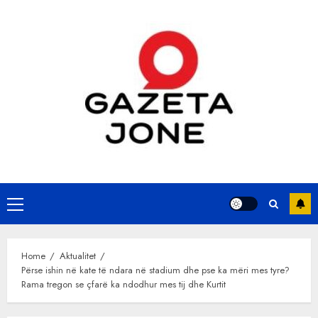
Skip
to
content
Primary
Menu
Home
Aktualitet
Përse ishin në kate të ndara në stadium dhe pse ka mëri mes tyre?
Rama tregon se çfarë ka ndodhur mes tij dhe Kurtit