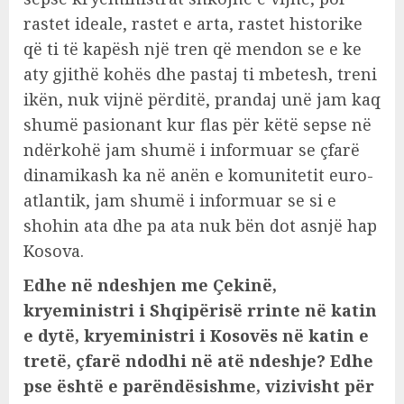
rastet ideale, rastet e arta, rastet historike
që ti të kapësh një tren që mendon se e ke
aty gjithë kohës dhe pastaj ti mbetesh, treni
ikën, nuk vijnë përditë, prandaj unë jam kaq
shumë pasionant kur flas për këtë sepse në
ndërkohë jam shumë i informuar se çfarë
dinamikash ka në anën e komunitetit euro-
atlantik, jam shumë i informuar se si e
shohin ata dhe pa ata nuk bën dot asnjë hap
Kosova.
Edhe në ndeshjen me Çekinë,
kryeministri i Shqipërisë rrinte në katin
e dytë, kryeministri i Kosovës në katin e
tretë, çfarë ndodhi në atë ndeshje? Edhe
pse është e parëndësishme, vizivisht për