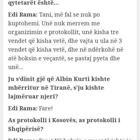
qytetarët është…
Edi Rama:
Tani, më fal se nuk po
kuptohemi. Unë nuk merrem me
organizimin e protokollit, unë kisha tre
vendet që kisha vetë, dhe vajta u ula në 3
vendet që kisha vetë, dhe në ndërkohë në
atë boksin e veçantë, se pastaj pyeta dhe
unë…
Ju s’dinit gjë që Albin Kurti kishte
mbërritur në Tiranë, s’ju kishte
lajmëruar njeri?
Edi Rama:
Fare!
As protokolli i Kosovës, as protokolli i
Shqipërisë?