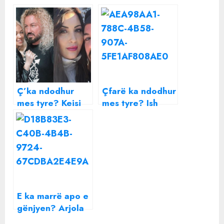
Ç’ka ndodhur
Çfarë ka ndodhur
mes tyre? Keisi
mes tyre? Ish
tregon se nuk
konkurrenti i
flet me partneren
Për’puthen bën
e Sabianit
deklaratën e
fortë për Triksën
E ka marrë apo e
gënjyen? Arjola
tregon çfarë ka