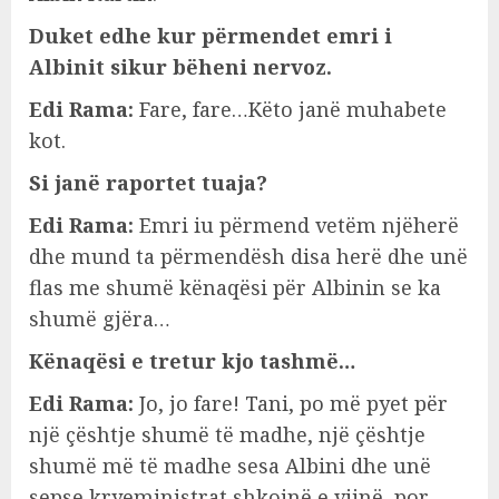
Duket edhe kur përmendet emri i
Albinit sikur bëheni nervoz.
Edi Rama:
Fare, fare…Këto janë muhabete
kot.
Si janë raportet tuaja?
Edi Rama:
Emri iu përmend vetëm njëherë
dhe mund ta përmendësh disa herë dhe unë
flas me shumë kënaqësi për Albinin se ka
shumë gjëra…
Kënaqësi e tretur kjo tashmë…
Edi Rama:
Jo, jo fare! Tani, po më pyet për
një çështje shumë të madhe, një çështje
shumë më të madhe sesa Albini dhe unë
sepse kryeministrat shkojnë e vijnë, por