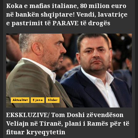
Koka e mafias italiane, 80 milion euro
në bankën shqiptare! Vendi, lavatriçe
e pastrimit të PARAVE të drogës
Aktualitet
E jona
Slider
EKSKLUZIVE/ Tom Doshi zëvendëson
Veliajn në Tiranë, plani i Ramës për të
fituar kryeqytetin