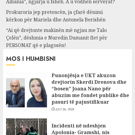
Albania”, ngjarja u fsheh. A u vodhën serverat?
Prokuroria jep pretencën, ja çfarë dënimi
kërkon për Mariela dhe Antonela Berishën
“Ai që drejtonte makinën më ngjau me Talo
Çelën”, dëshmia e Nuredin Dumanit flet për
PERSONAT që e plagosën!
MOS I HUMBISNI
Punonjësja e UKT akuzon
drejtorin Skerdi Drenova dhe
“bosen” Joana Nano për
abuzim me fondet publike dhe
pasuri të pajustifikuar
JULY 24, 2025
Incidenti në ndeshjen
Apolonia- Gramshi, nis