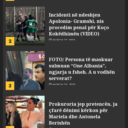
JULY 24, 2025
Incidenti në ndeshjen
Apolonia- Gramshi, nis
procedim penal për Koço
Kokëdhimën (VIDEO)
2
MARCH 27, 2025
FOTO/ Persona të maskuar
sulmuan “One Albania”,
ngjarja u fsheh. A u vodhën
serverat?
3
MARCH 25, 2025
Prokuroria jep pretencën, ja
çfarë dënimi kërkon për
Mariela dhe Antonela
Berishën