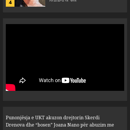
4
MARCH 25, 2025
“Ai që drejtonte makinën më
ngjau me Talo Çelën”,
dëshmia e Nuredin Dumanit
flet për PERSONAT që e
plagosën!
5
MARCH 25, 2025
Punonjësja e UKT akuzon
drejtorin Skerdi Drenova dhe
“bosen” Joana Nano për
abuzim me fondet publike dhe
pasuri të pajustifikuar
1
JULY 24, 2025
Incidenti në ndeshjen
Punonjësja e UKT akuzon drejtorin Skerdi
Apolonia- Gramshi, nis
procedim penal për Koço
Drenova dhe “bosen” Joana Nano për abuzim me