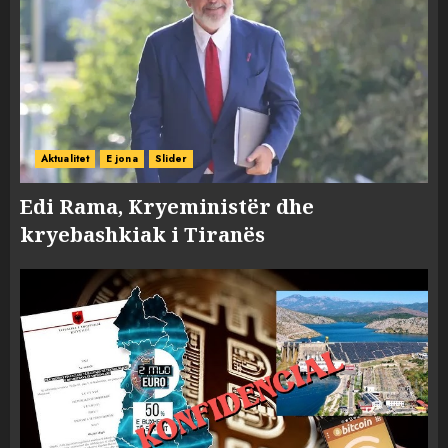
Aktualitet
E jona
Slider
Edi Rama, Kryeministër dhe
kryebashkiak i Tiranës