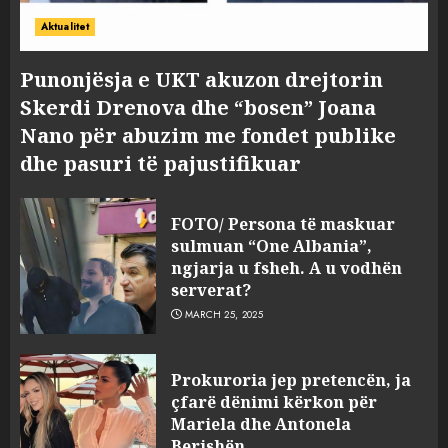
Aktualitet
Punonjësja e UKT akuzon drejtorin
Skerdi Drenova dhe “bosen” Joana
Nano për abuzim me fondet publike
dhe pasuri të pajustifikuar
FOTO/ Persona të maskuar
sulmuan “One Albania”,
ngjarja u fsheh. A u vodhën
serverat?
MARCH 25, 2025
Prokuroria jep pretencën, ja
çfarë dënimi kërkon për
Mariela dhe Antonela
Berishën