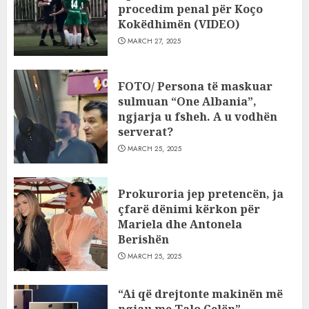
procedim penal për Koço
Kokëdhimën (VIDEO)
MARCH 27, 2025
FOTO/ Persona të maskuar
sulmuan “One Albania”,
ngjarja u fsheh. A u vodhën
serverat?
MARCH 25, 2025
Prokuroria jep pretencën, ja
çfarë dënimi kërkon për
Mariela dhe Antonela
Berishën
MARCH 25, 2025
“Ai që drejtonte makinën më
ngjau me Talo Çelën”,