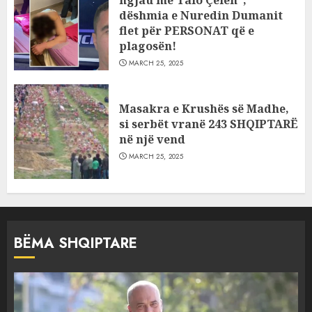
dëshmia e Nuredin Dumanit
flet për PERSONAT që e
plagosën!
MARCH 25, 2025
Masakra e Krushës së Madhe,
si serbët vranë 243 SHQIPTARË
në një vend
MARCH 25, 2025
BËMA SHQIPTARE