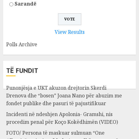
Sarandë
View Results
Polls Archive
TË FUNDIT
Punonjësja e UKT akuzon drejtorin Skerdi
Drenova dhe “bosen” Joana Nano për abuzim me
fondet publike dhe pasuri të pajustifikuar
Incidenti në ndeshjen Apolonia- Gramshi, nis
procedim penal për Koço Kokëdhimën (VIDEO)
FOTO/ Persona të maskuar sulmuan “One