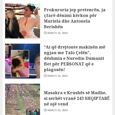
Prokuroria jep pretencën, ja
çfarë dënimi kërkon për
Mariela dhe Antonela
Berishën
MARCH 25, 2025
“Ai që drejtonte makinën më
ngjau me Talo Çelën”,
dëshmia e Nuredin Dumanit
flet për PERSONAT që e
plagosën!
MARCH 25, 2025
Masakra e Krushës së Madhe,
si serbët vranë 243 SHQIPTARË
në një vend
MARCH 25, 2025