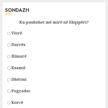
SONDAZH
Ku pushohet më mirë në Shqipëri?
Vlorë
Durrës
Himarë
Ksamil
Dhërmi
Pogradec
Korcë