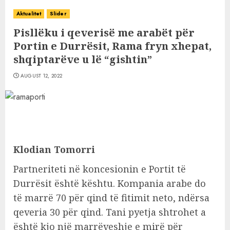
Aktualitet
Slider
Pisllëku i qeverisë me arabët për
Portin e Durrësit, Rama fryn xhepat,
shqiptarëve u lë “gishtin”
AUGUST 12, 2022
Klodian Tomorri
Partneriteti në koncesionin e Portit të
Durrësit është kështu. Kompania arabe do
të marrë 70 për qind të fitimit neto, ndërsa
qeveria 30 për qind. Tani pyetja shtrohet a
është kjo një marrëveshje e mirë për