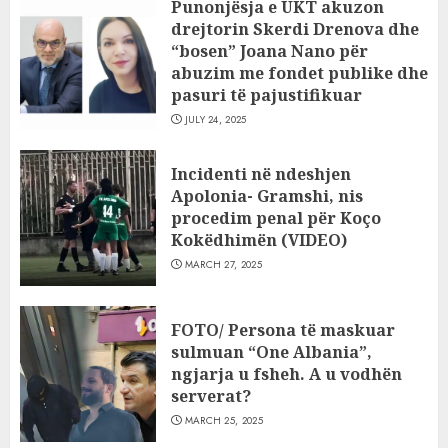
Punonjësja e UKT akuzon
drejtorin Skerdi Drenova dhe
“bosen” Joana Nano për
abuzim me fondet publike dhe
pasuri të pajustifikuar
JULY 24, 2025
Incidenti në ndeshjen
Apolonia- Gramshi, nis
procedim penal për Koço
Kokëdhimën (VIDEO)
MARCH 27, 2025
FOTO/ Persona të maskuar
sulmuan “One Albania”,
ngjarja u fsheh. A u vodhën
serverat?
MARCH 25, 2025