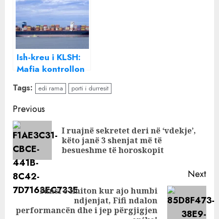
Ndrysho mallin
arrin fitime
dhe mundohu të
REKORD nga
thithësh….
xhepat e
shqiptarëve, BSH
fle GJUMË
Ish-kreu i KLSH:
Mafia kontrollon
Portin e Durrësit
Tags:
edi rama
porti i durresit
Continue
Previous
Reading
I ruajnë sekretet deri në ‘vdekje’,
Pre
këto janë 3 shenjat më të
pos
besueshme të horoskopit
Next
Fansi e imiton kur ajo humbi
ndjenjat, Fifi ndalon
Next
performancën dhe i jep përgjigjen
post: