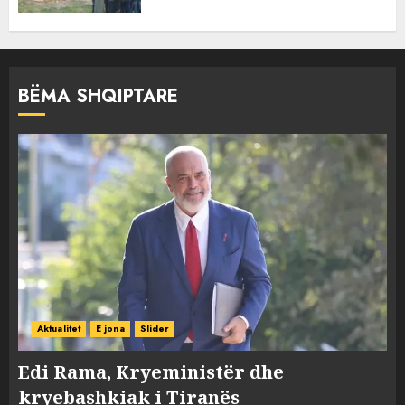
BËMA SHQIPTARE
Aktualitet
E jona
Slider
Edi Rama, Kryeministër dhe
kryebashkiak i Tiranës