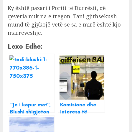
Ky është pazari i Portit të Durrësit, që
qeveria nuk na e tregon. Tani gjithsekush
mund të gjykojë vetë se sa e mirë është kjo
marrëveshje.
Lexo Edhe:
“Je i kapur mat”,
Komisione dhe
Blushi shigjeton
interesa të
Ramën për Portin
frikshme,
e Durrësit:
Raiffeisen Bank