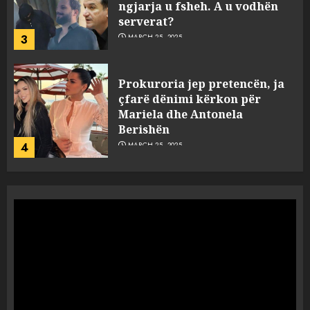
ngjarja u fsheh. A u vodhën
serverat?
3
MARCH 25, 2025
Prokuroria jep pretencën, ja
çfarë dënimi kërkon për
Mariela dhe Antonela
Berishën
4
MARCH 25, 2025
“Ai që drejtonte makinën më
ngjau me Talo Çelën”,
dëshmia e Nuredin Dumanit
flet për PERSONAT që e
plagosën!
5
MARCH 25, 2025
Punonjësja e UKT akuzon