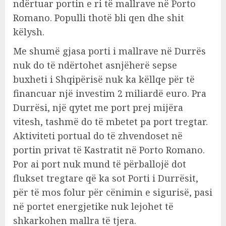
ndërtuar portin e ri të mallrave në Porto
Romano. Populli thotë bli qen dhe shit
këlysh.
Me shumë gjasa porti i mallrave në Durrës
nuk do të ndërtohet asnjëherë sepse
buxheti i Shqipërisë nuk ka këllqe për të
financuar një investim 2 miliardë euro. Pra
Durrësi, një qytet me port prej mijëra
vitesh, tashmë do të mbetet pa port tregtar.
Aktiviteti portual do të zhvendoset në
portin privat të Kastratit në Porto Romano.
Por ai port nuk mund të përballojë dot
flukset tregtare që ka sot Porti i Durrësit,
për të mos folur për cënimin e sigurisë, pasi
në portet energjetike nuk lejohet të
shkarkohen mallra të tjera.