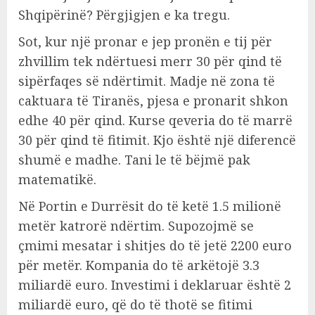
Shqipërinë? Përgjigjen e ka tregu.
Sot, kur një pronar e jep pronën e tij për
zhvillim tek ndërtuesi merr 30 për qind të
sipërfaqes së ndërtimit. Madje në zona të
caktuara të Tiranës, pjesa e pronarit shkon
edhe 40 për qind. Kurse qeveria do të marrë
30 për qind të fitimit. Kjo është një diferencë
shumë e madhe. Tani le të bëjmë pak
matematikë.
Në Portin e Durrësit do të ketë 1.5 milionë
metër katrorë ndërtim. Supozojmë se
çmimi mesatar i shitjes do të jetë 2200 euro
për metër. Kompania do të arkëtojë 3.3
miliardë euro. Investimi i deklaruar është 2
miliardë euro, që do të thotë se fitimi