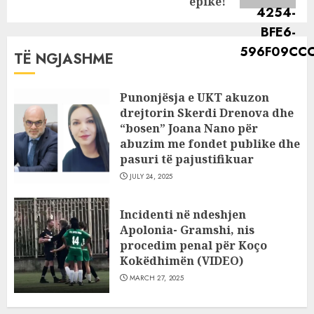
epike!
TË NGJASHME
Punonjësja e UKT akuzon
drejtorin Skerdi Drenova dhe
“bosen” Joana Nano për
abuzim me fondet publike dhe
pasuri të pajustifikuar
JULY 24, 2025
Incidenti në ndeshjen
Apolonia- Gramshi, nis
procedim penal për Koço
Kokëdhimën (VIDEO)
MARCH 27, 2025