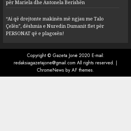
Prokuroria jep pretencën, ja
për Mariela dhe Antonela Berishën
çfarë dënimi kërkon për
Mariela dhe Antonela
“Ai që drejtonte makinën më ngjau me Talo
Berishën
Çelën”, dëshmia e Nuredin Dumanit flet për
4
MARCH 25, 2025
PERSONAT që e plagosën!
“Ai që drejtonte makinën më
ngjau me Talo Çelën”,
Copyright © Gazeta Jonë 2020 E-mail:
dëshmia e Nuredin Dumanit
redaksiagazetajone@gmail.com
All rights reserved.
|
flet për PERSONAT që e
ChromeNews
by AF themes.
plagosën!
5
MARCH 25, 2025