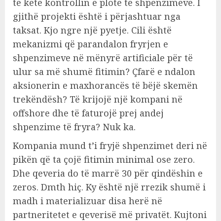
të ketë kontrollin e plotë të shpenzimeve. I
gjithë projekti është i përjashtuar nga
taksat. Kjo ngre një pyetje. Cili është
mekanizmi që parandalon fryrjen e
shpenzimeve në mënyrë artificiale për të
ulur sa më shumë fitimin? Çfarë e ndalon
aksionerin e maxhorancës të bëjë skemën
trekëndësh? Të krijojë një kompani në
offshore dhe të faturojë prej andej
shpenzime të fryra? Nuk ka.
Kompania mund t’i fryjë shpenzimet deri në
pikën që ta çojë fitimin minimal ose zero.
Dhe qeveria do të marrë 30 për qindëshin e
zeros. Dmth hiç. Ky është një rrezik shumë i
madh i materializuar disa herë në
partneritetet e qeverisë më privatët. Kujtoni