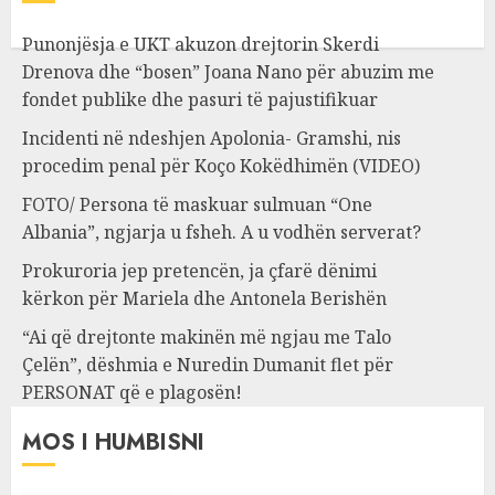
Punonjësja e UKT akuzon drejtorin Skerdi
Drenova dhe “bosen” Joana Nano për abuzim me
fondet publike dhe pasuri të pajustifikuar
Incidenti në ndeshjen Apolonia- Gramshi, nis
procedim penal për Koço Kokëdhimën (VIDEO)
FOTO/ Persona të maskuar sulmuan “One
Albania”, ngjarja u fsheh. A u vodhën serverat?
Prokuroria jep pretencën, ja çfarë dënimi
kërkon për Mariela dhe Antonela Berishën
“Ai që drejtonte makinën më ngjau me Talo
Çelën”, dëshmia e Nuredin Dumanit flet për
PERSONAT që e plagosën!
MOS I HUMBISNI