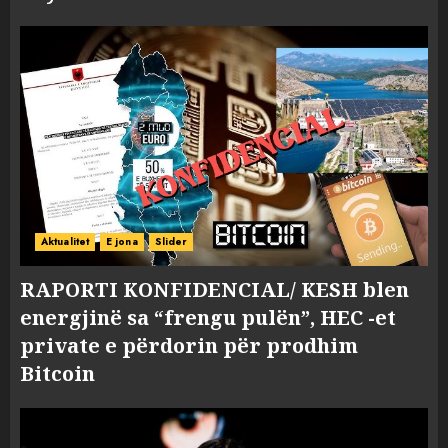
Aktualitet
E jona
Slider
RAPORTI KONFIDENCIAL/ KESH blen
energjinë sa “frengu pulën”, HEC -et
private e përdorin për prodhim
Bitcoin