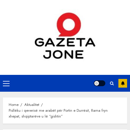
Skip
to
content
Primary
Menu
Home
Aktualitet
Pisllëku i qeverisë me arabët për Portin e Durrësit, Rama fryn
xhepat, shqiptarëve u lë “gishtin”