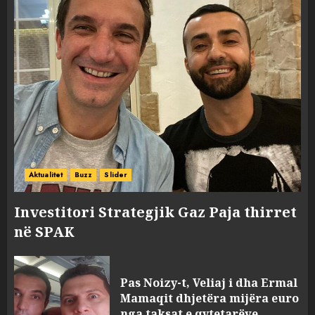
Aktualitet
Buzz
Slider
Investitori Strategjik Gaz Paja thirret
në SPAK
Pas Noizy-t, Veliaj i dha Ermal
Mamaqit dhjetëra mijëra euro
nga taksat e qytetarëve