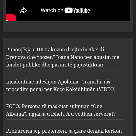
drejtorin Skerdi Drenova dhe
“bosen” Joana Nano për
abuzim me fondet publike dhe
pasuri të pajustifikuar
1
JULY 24, 2025
Incidenti në ndeshjen
Punonjësja e UKT akuzon drejtorin Skerdi
Apolonia- Gramshi, nis
procedim penal për Koço
Drenova dhe “bosen” Joana Nano për abuzim me
Kokëdhimën (VIDEO)
fondet publike dhe pasuri të pajustifikuar
2
MARCH 27, 2025
Incidenti në ndeshjen Apolonia- Gramshi, nis
procedim penal për Koço Kokëdhimën (VIDEO)
FOTO/ Persona të maskuar
sulmuan “One Albania”,
ngjarja u fsheh. A u vodhën
FOTO/ Persona të maskuar sulmuan “One
serverat?
Albania”, ngjarja u fsheh. A u vodhën serverat?
3
MARCH 25, 2025
Prokuroria jep pretencën, ja çfarë dënimi kërkon