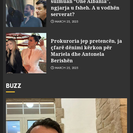
sulmuan “One Albania”,
ngjarja u fsheh. A u vodhën
serverat?
MARCH 25, 2025
Prokuroria jep pretencën, ja
çfarë dënimi kërkon për
Mariela dhe Antonela
Berishën
MARCH 25, 2025
BUZZ