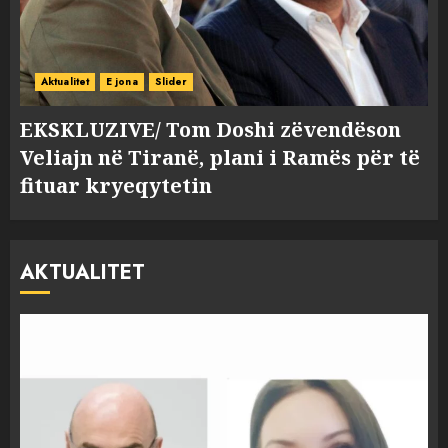
Aktualitet
E jona
Slider
EKSKLUZIVE/ Tom Doshi zëvendëson
Veliajn në Tiranë, plani i Ramës për të
fituar kryeqytetin
AKTUALITET