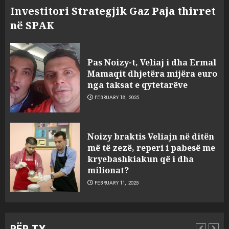
Investitori Strategjik Gaz Paja thirret
në SPAK
Pas Noizy-t, Veliaj i dha Ermal
Mamaqit dhjetëra mijëra euro
nga taksat e qytetarëve
FEBRUARY 18, 2025
FOTO/ Persona të maskuar
Noizy braktis Veliajn në ditën
sulmuan “One Albania”,
më të zezë, reperi i pabesë me
ngjarja u fsheh. A u vodhën
kryebashkiakun që i dha
serverat?
milionat?
3
MARCH 25, 2025
FEBRUARY 11, 2025
Prokuroria jep pretencën, ja
çfarë dënimi kërkon për