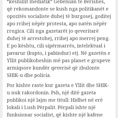
“këshillit mediatik” Gëbelsian të Berishës,
që rekomandonte se kush nga politikanët e
opozitës socialiste duhej të burgosej, goditej
apo rrihej nëpër protesta, apo natën nëpër
rrugica. Cili nga gazetarët jo qeveritarë
duhej të arrestohej, rrihej apo merrej peng.
E po kështu, cili sipërmarrës, intelektual i
pavarur (kupto, i pabindur) etj. Në gazetën e
Yllit publikoheshin më pas planet e grupeve
armiqsore kundër qeverisë që zbulonte
SHIK-u dhe policia.
Por kishte raste kur gazeta e Yllit dhe SHIK-
u nuk rakordonin. Psh, një ditë gazeta
publikoi një lajm me titull: Hidhet në erë
lokali i Lush Përpalit. Përpali ishte një
funksionar socialist, që kishte një kafene