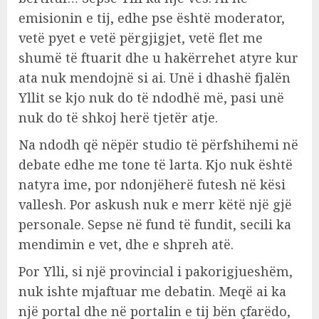
emisionin e tij, edhe pse është moderator,
vetë pyet e vetë përgjigjet, vetë flet me
shumë të ftuarit dhe u hakërrehet atyre kur
ata nuk mendojnë si ai. Unë i dhashë fjalën
Yllit se kjo nuk do të ndodhë më, pasi unë
nuk do të shkoj herë tjetër atje.
Na ndodh që nëpër studio të përfshihemi në
debate edhe me tone të larta. Kjo nuk është
natyra ime, por ndonjëherë futesh në kësi
vallesh. Por askush nuk e merr këtë një gjë
personale. Sepse në fund të fundit, secili ka
mendimin e vet, dhe e shpreh atë.
Por Ylli, si një provincial i pakorigjueshëm,
nuk ishte mjaftuar me debatin. Meqë ai ka
një portal dhe në portalin e tij bën çfarëdo,