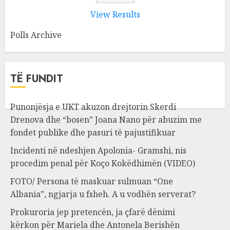
View Results
Polls Archive
TË FUNDIT
Punonjësja e UKT akuzon drejtorin Skerdi
Drenova dhe “bosen” Joana Nano për abuzim me
fondet publike dhe pasuri të pajustifikuar
Incidenti në ndeshjen Apolonia- Gramshi, nis
procedim penal për Koço Kokëdhimën (VIDEO)
FOTO/ Persona të maskuar sulmuan “One
Albania”, ngjarja u fsheh. A u vodhën serverat?
Prokuroria jep pretencën, ja çfarë dënimi
kërkon për Mariela dhe Antonela Berishën