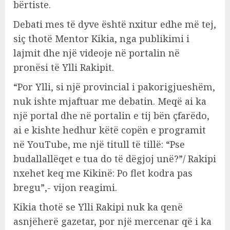
bërtiste.
Debati mes të dyve është nxitur edhe më tej,
siç thotë Mentor Kikia, nga publikimi i
lajmit dhe një videoje në portalin në
pronësi të Ylli Rakipit.
“Por Ylli, si një provincial i pakorigjueshëm,
nuk ishte mjaftuar me debatin. Meqë ai ka
një portal dhe në portalin e tij bën çfarëdo,
ai e kishte hedhur këtë copën e programit
në YouTube, me një titull të tillë: “Pse
budallallëqet e tua do të dëgjoj unë?”/ Rakipi
nxehet keq me Kikinë: Po flet kodra pas
bregu”,- vijon reagimi.
Kikia thotë se Ylli Rakipi nuk ka qenë
asnjëherë gazetar, por një mercenar që i ka