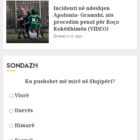
Incidenti në ndeshjen
Apolonia- Gramshi, nis
procedim penal për Koço
Kokëdhimën (VIDEO)
MARCH 27, 2025
SONDAZH
Ku pushohet më mirë në Shqipëri?
Vlorë
Durrës
Himarë