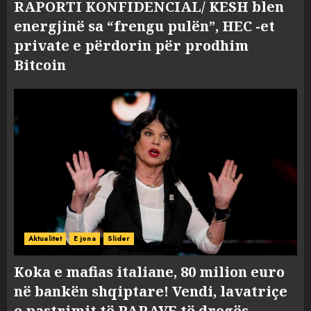
RAPORTI KONFIDENCIAL/ KESH blen
energjinë sa “frengu pulën”, HEC -et
private e përdorin për prodhim
Bitcoin
Aktualitet
E jona
Slider
Koka e mafias italiane, 80 milion euro
në bankën shqiptare! Vendi, lavatriçe
e pastrimit të PARAVE të drogës