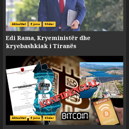
Aktualitet
E jona
Slider
Edi Rama, Kryeministër dhe
kryebashkiak i Tiranës
Aktualitet
E jona
Slider