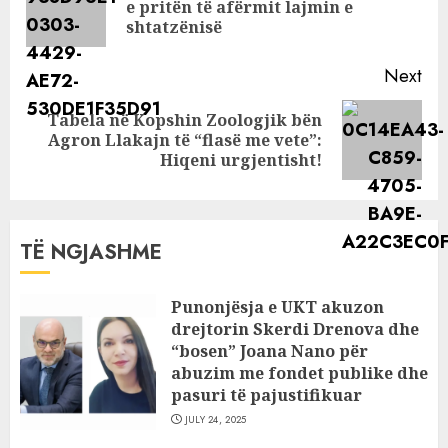
Pre
e pritën të afërmit lajmin e
pos
shtatzënisë
Next
Tabela në Kopshin Zoologjik bën
Next
Agron Llakajn të “flasë me vete”:
post:
Hiqeni urgjentisht!
TË NGJASHME
Punonjësja e UKT akuzon
drejtorin Skerdi Drenova dhe
“bosen” Joana Nano për
abuzim me fondet publike dhe
pasuri të pajustifikuar
JULY 24, 2025