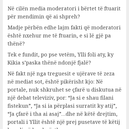
Në cilën media moderatori i bërtet të ftuarit
për mendimin që ai shpreh?
Madje përbën edhe lajm fakti që moderatori
është nxehur me të ftuarin, e si lë gjë pa
thënë?
Tek e fundit, po pse vetëm, Ylli foli aty, ky
Kikia s’paska thënë ndonjë fjalë?
Në fakt një nga treguesit e ujërave të zeza
në mediat sot, është pikërisht kjo: Në
portale, nuk shkruhet se çfarë u diskutua në
një debat televiziv, por: “Ja si e shau filani
fistekun”, “Ja si ia përplasi surratit ky atij”,
“Ja çfarë i tha ai asaj”…dhe në këtë drejtim,
portali i Yllit është një prej pusetave të këtij