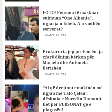
FOTO/ Persona të maskuar
sulmuan “One Albania”,
ngjarja u fsheh. A u vodhën
serverat?
MARCH 25, 2025
Prokuroria jep pretencën, ja
çfarë dënimi kërkon për
Mariela dhe Antonela
Berishën
MARCH 25, 2025
“Ai që drejtonte makinën më
ngjau me Talo Çelën”,
dëshmia e Nuredin Dumanit
flet për PERSONAT që e
plagosën!