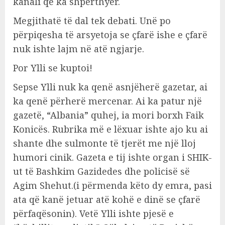
kanali që ka shpërthyer.
Megjithatë të dal tek debati. Unë po
përpiqesha të arsyetoja se çfarë ishe e çfarë
nuk ishte lajm në atë ngjarje.
Por Ylli se kuptoi!
Sepse Ylli nuk ka qenë asnjëherë gazetar, ai
ka qenë përherë mercenar. Ai ka patur një
gazetë, “Albania” quhej, ia mori borxh Faik
Konicës. Rubrika më e lëxuar ishte ajo ku ai
shante dhe sulmonte të tjerët me një lloj
humori cinik. Gazeta e tij ishte organ i SHIK-
ut të Bashkim Gazidedes dhe policisë së
Agim Shehut.(i përmenda këto dy emra, pasi
ata që kanë jetuar atë kohë e dinë se çfarë
përfaqësonin). Vetë Ylli ishte pjesë e