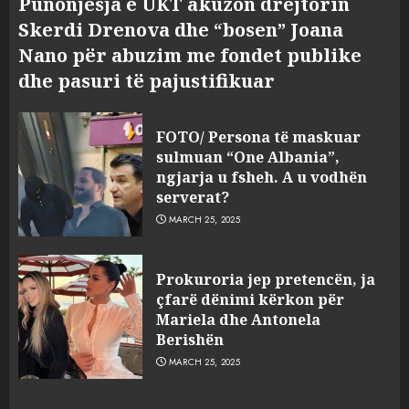
Punonjësja e UKT akuzon drejtorin
Skerdi Drenova dhe “bosen” Joana
Nano për abuzim me fondet publike
dhe pasuri të pajustifikuar
FOTO/ Persona të maskuar
sulmuan “One Albania”,
ngjarja u fsheh. A u vodhën
serverat?
MARCH 25, 2025
Prokuroria jep pretencën, ja
çfarë dënimi kërkon për
Mariela dhe Antonela
Berishën
MARCH 25, 2025