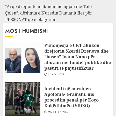
“Ai që drejtonte makinën më ngjau me Talo
Çelën”, dëshmia e Nuredin Dumanit flet për
PERSONAT që e plagosën!
MOS I HUMBISNI
Punonjësja e UKT akuzon
drejtorin Skerdi Drenova dhe
“bosen” Joana Nano për
abuzim me fondet publike dhe
pasuri të pajustifikuar
JULY 24, 2025
Incidenti në ndeshjen
Apolonia- Gramshi, nis
procedim penal për Koço
Kokëdhimën (VIDEO)
MARCH 27, 2025