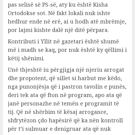
pas selisë së PS-së, aty ku është Kisha
Ortodokse sot. Në fakt lokali nuk ishte
hedhur ende në erë, ai u hodh atë mbrëmje,
por lajmi kishte dalë një ditë përpara.
Kontributi i Yllit në gazetari është shumë
më i madh se kaq, por nuk është ky qëllimi i
këtij shënimi.
Unë thjeshtë iu përgjigja një njeriu arrogat
dhe propotent, që sillet si harbut me këdo,
nga punonjësja që i pastron tavolin e punës,
deri tek ata që fton në program, apo ata që
janë personazhe në temën e programit të
tij. Që në shërbim të kësaj arrogance,
shfrytëzon çdo hapësirë që ka nën kontroll
për t’i sulmuar e denigruar ata që nuk