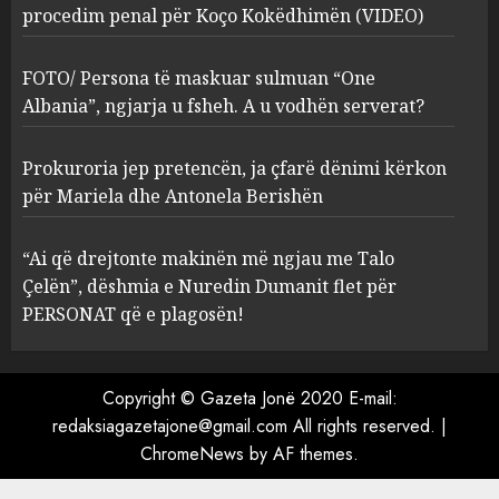
procedim penal për Koço Kokëdhimën (VIDEO)
FOTO/ Persona të maskuar
sulmuan “One Albania”,
ngjarja u fsheh. A u vodhën
FOTO/ Persona të maskuar sulmuan “One
serverat?
Albania”, ngjarja u fsheh. A u vodhën serverat?
3
MARCH 25, 2025
Prokuroria jep pretencën, ja çfarë dënimi kërkon
Prokuroria jep pretencën, ja
për Mariela dhe Antonela Berishën
çfarë dënimi kërkon për
Mariela dhe Antonela
“Ai që drejtonte makinën më ngjau me Talo
Berishën
Çelën”, dëshmia e Nuredin Dumanit flet për
4
MARCH 25, 2025
PERSONAT që e plagosën!
“Ai që drejtonte makinën më
ngjau me Talo Çelën”,
Copyright © Gazeta Jonë 2020 E-mail:
dëshmia e Nuredin Dumanit
redaksiagazetajone@gmail.com
All rights reserved.
|
flet për PERSONAT që e
ChromeNews
by AF themes.
plagosën!
5
MARCH 25, 2025