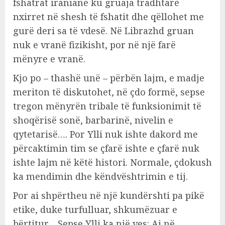
fshatrat iranianë ku gruaja tradhtare
nxirret në shesh të fshatit dhe qëllohet me
gurë deri sa të vdesë. Në Librazhd gruan
nuk e vranë fizikisht, por në një farë
mënyre e vranë.
Kjo po – thashë unë – përbën lajm, e madje
meriton të diskutohet, në çdo formë, sepse
tregon mënyrën tribale të funksionimit të
shoqërisë sonë, barbarinë, nivelin e
qytetarisë…. Por Ylli nuk ishte dakord me
përcaktimin tim se çfarë ishte e çfarë nuk
ishte lajm në këtë histori. Normale, çdokush
ka mendimin dhe këndvështrimin e tij.
Por ai shpërtheu në një kundërshti pa pikë
etike, duke turfulluar, shkumëzuar e
bërtitur… Sepse Ylli ka një ves: Ai në