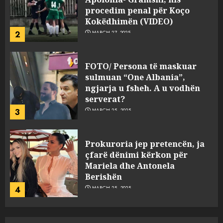
procedim penal për Koço
Kokëdhimën (VIDEO)
2
MARCH 27, 2025
FOTO/ Persona të maskuar
sulmuan “One Albania”,
ngjarja u fsheh. A u vodhën
serverat?
3
MARCH 25, 2025
Prokuroria jep pretencën, ja
çfarë dënimi kërkon për
Mariela dhe Antonela
Berishën
4
MARCH 25, 2025
“Ai që drejtonte makinën më