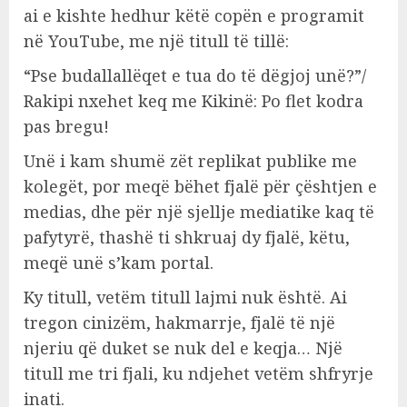
ai e kishte hedhur këtë copën e programit
në YouTube, me një titull të tillë:
“Pse budallallëqet e tua do të dëgjoj unë?”/
Rakipi nxehet keq me Kikinë: Po flet kodra
pas bregu!
Unë i kam shumë zët replikat publike me
kolegët, por meqë bëhet fjalë për çështjen e
medias, dhe për një sjellje mediatike kaq të
pafytyrë, thashë ti shkruaj dy fjalë, këtu,
meqë unë s’kam portal.
Ky titull, vetëm titull lajmi nuk është. Ai
tregon cinizëm, hakmarrje, fjalë të një
njeriu që duket se nuk del e keqja… Një
titull me tri fjali, ku ndjehet vetëm shfryrje
inati.