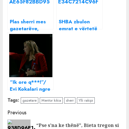
Plas sherri mes
SHBA zbulon
gazetarëve,
emrat e vërtetë
Artan Hoxha
të Aqif Rakipit
nxjerr “dosjen”
dhe Ylli Ndroqit
“Ik ore q***!”/
Evi Kokalari ngre
gishtin e mesit
Tags:
gazetare
Mentor kikia
sherr
Ylli rakipi
dhe largohet
duke sharë live
Continue
Previous
nga studio e Ylli
Reading
Rakipit
“Pse s’na ke thënë”, Bieta tregon si