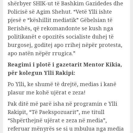
shërbyer SHIK-ut të Bashkim Gazidedes dhe
Policisë së Agim Shehut. “Vetë Ylli ishte
pjesë e “këshillit mediatik” Gëbelsian të
Berishës, që rekomandonte se kush nga
politikanët e opozitës socialiste duhej të
burgosej, goditej apo rrihej nëpër protesta,
apo natën nëpër rrugica.”
Reagimi i plotë i gazetarit Mentor Kikia,
për kolegun Ylli Rakipi:
Po Ylli, ke shumë të drejtë, medias i kanë
plasur me kohë ujërat e zeza!
Pak ditë më parë isha në programin e Ylli
Rakipit, “Të Paekspozuarit”, me titull
“Shpërthejnë ujërat e zeza në media”,
referuar mënyrës se si u mbulua nga media