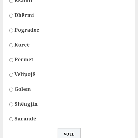
Ksamil
Dhërmi
Pogradec
Korcë
Përmet
Velipojë
Golem
Shëngjin
Sarandë