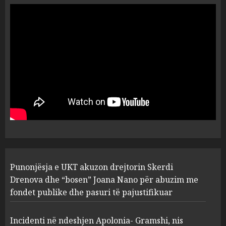
ngjau me Talo Çelën”,
dëshmia e Nuredin Dumanit
flet për PERSONAT që e
plagosën!
5
MARCH 25, 2025
Punonjësja e UKT akuzon
drejtorin Skerdi Drenova dhe
“bosen” Joana Nano për
abuzim me fondet publike dhe
pasuri të pajustifikuar
1
JULY 24, 2025
Incidenti në ndeshjen
Punonjësja e UKT akuzon drejtorin Skerdi
Apolonia- Gramshi, nis
procedim penal për Koço
Drenova dhe “bosen” Joana Nano për abuzim me
Kokëdhimën (VIDEO)
fondet publike dhe pasuri të pajustifikuar
2
MARCH 27, 2025
Incidenti në ndeshjen Apolonia- Gramshi, nis