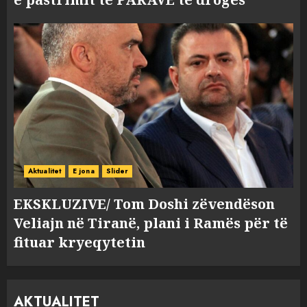
Aktualitet
E jona
Slider
EKSKLUZIVE/ Tom Doshi zëvendëson
Veliajn në Tiranë, plani i Ramës për të
fituar kryeqytetin
AKTUALITET