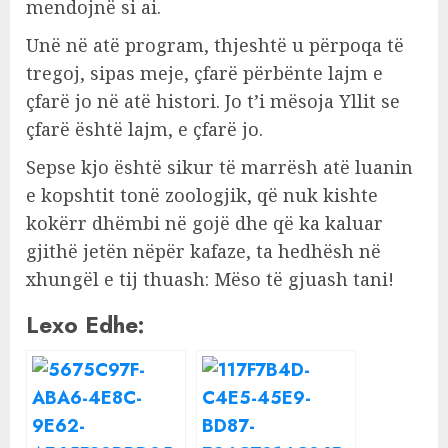
mendojnë si ai.
Unë në atë program, thjeshtë u përpoqa të
tregoj, sipas meje, çfarë përbënte lajm e
çfarë jo në atë histori. Jo t’i mësoja Yllit se
çfarë është lajm, e çfarë jo.
Sepse kjo është sikur të marrësh atë luanin
e kopshtit tonë zoologjik, që nuk kishte
kokërr dhëmbi në gojë dhe që ka kaluar
gjithë jetën nëpër kafaze, ta hedhësh në
xhungël e tij thuash: Mëso të gjuash tani!
Lexo Edhe: