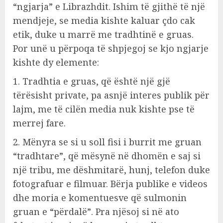
“ngjarja” e Librazhdit. Ishim të gjithë të një
mendjeje, se media kishte kaluar çdo cak
etik, duke u marrë me tradhtinë e gruas.
Por unë u përpoqa të shpjegoj se kjo ngjarje
kishte dy elemente:
1. Tradhtia e gruas, që është një gjë
tërësisht private, pa asnjë interes publik për
lajm, me të cilën media nuk kishte pse të
merrej fare.
2. Mënyra se si u soll fisi i burrit me gruan
“tradhtare”, që mësynë në dhomën e saj si
një tribu, me dëshmitarë, hunj, telefon duke
fotografuar e filmuar. Bërja publike e videos
dhe moria e komentuesve që sulmonin
gruan e “përdalë”. Pra njësoj si në ato