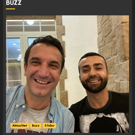
BUZZ
Aktualitet
Buzz
Slider