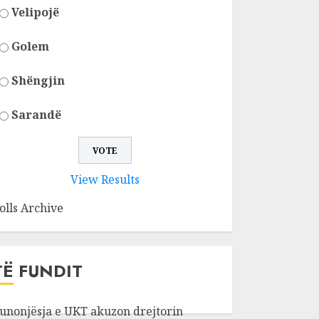
Velipojë
Golem
Shëngjin
Sarandë
View Results
olls Archive
TË FUNDIT
unonjësja e UKT akuzon drejtorin