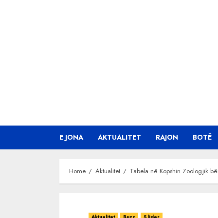
Skip
to
content
E JONA
AKTUALITET
RAJON
BOTË
Home
Aktualitet
Tabela në Kopshin Zoologjik bën
Aktualitet
Buzz
Slider