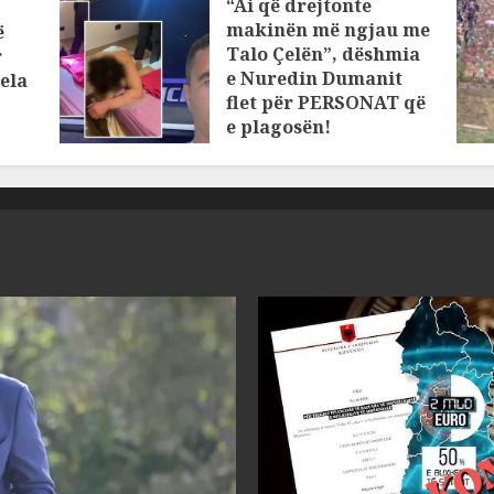
“Ai që drejtonte
makinën më ngjau me
ë
Talo Çelën”, dëshmia
r
e Nuredin Dumanit
ela
flet për PERSONAT që
e plagosën!
MARCH 25, 2025