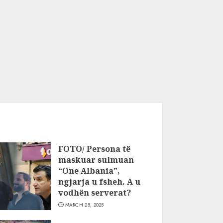
FOTO/ Persona të
maskuar sulmuan
“One Albania”,
ngjarja u fsheh. A u
vodhën serverat?
MARCH 25, 2025