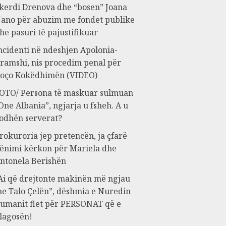
kerdi Drenova dhe “bosen” Joana
ano për abuzim me fondet publike
he pasuri të pajustifikuar
ncidenti në ndeshjen Apolonia-
ramshi, nis procedim penal për
oço Kokëdhimën (VIDEO)
OTO/ Persona të maskuar sulmuan
One Albania”, ngjarja u fsheh. A u
odhën serverat?
rokuroria jep pretencën, ja çfarë
ënimi kërkon për Mariela dhe
ntonela Berishën
Ai që drejtonte makinën më ngjau
e Talo Çelën”, dëshmia e Nuredin
umanit flet për PERSONAT që e
lagosën!