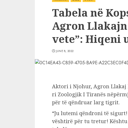
Tabela në Kop
Agron Llakajn 
vete”: Hiqeni 
JUNE 8, 2022
Aktori i Njohur, Agron Llakaj 
ri Zoologjik I Tiranës nëpërm
për të qëndruar larg tigrit.
“Ju lutemi qëndroni të sigurt! 
vështirë për tu tretur! Kësht