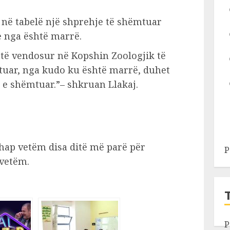
 në tabelë një shprehje të shëmtuar
e nga është marrë.
htë vendosur në Kopshin Zoologjik të
uar, nga kudo ku është marrë, duhet
 e shëmtuar.”– shkruan Llakaj.
 hap vetëm disa ditë më parë për
P
 vetëm.
P