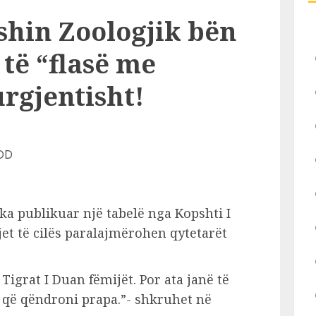
shin Zoologjik bën
të “flasë me
urgjentisht!
ka publikuar një tabelë nga Kopshti I
jet të cilës paralajmërohen qytetarët
Tigrat I Duan fëmijët. Por ata janë të
u që qëndroni prapa.”- shkruhet në