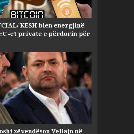
IAL/ KESH blen energjinë
EC -et private e përdorin për
shi zëvendëson Veliajn në