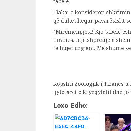
tabelë.
Llakaj e konsideron shkrimin
që duhet hequr pavarësisht s
“Mirëmëngjesi! Kjo tabelë ës
Tiranës…një shprehje e shëmt
të hiqet urgjent. Më shumë se
Kopshti Zoologjik i Tiranës u
qytetarët e kryeqytetit dhe jo
Lexo Edhe: