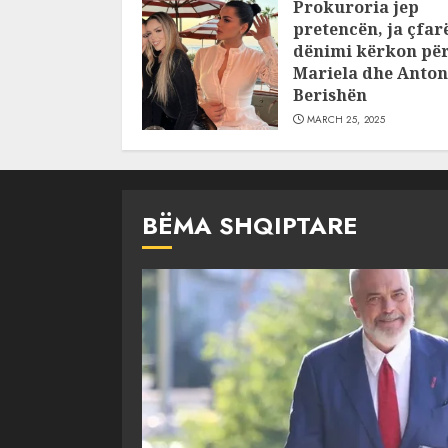
Prokuroria jep
JULY 24, 2025
pretencën, ja çfar
dënimi kërkon pë
Mariela dhe Anton
Berishën
MARCH 25, 2025
BËMA SHQIPTARE