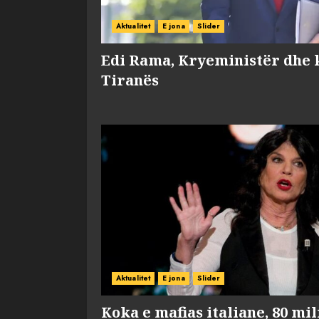
Aktualitet
E jona
Slider
Edi Rama, Kryeministër dhe 
Tiranës
Aktualitet
E jona
Slider
Koka e mafias italiane, 80 mi