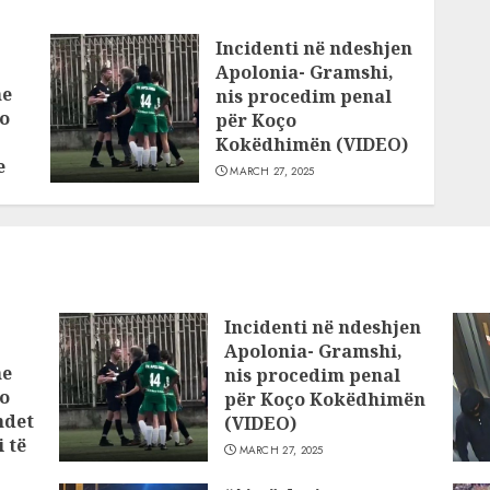
Incidenti në ndeshjen
Apolonia- Gramshi,
he
nis procedim penal
o
për Koço
Kokëdhimën (VIDEO)
e
MARCH 27, 2025
Incidenti në ndeshjen
Apolonia- Gramshi,
he
nis procedim penal
o
për Koço Kokëdhimën
ndet
(VIDEO)
 të
MARCH 27, 2025