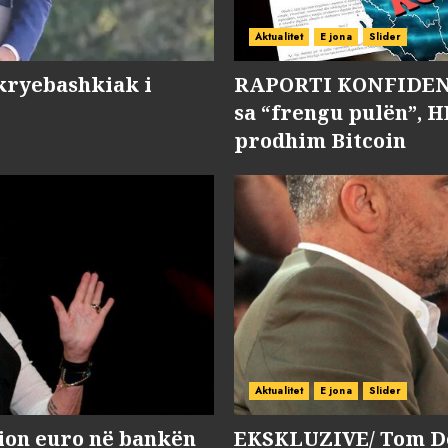
Aktualitet
E jona
Slider
kryebashkiak i
RAPORTI KONFIDENC
sa “frengu pulën”, H
prodhim Bitcoin
Aktualitet
E jona
Slider
lion euro në bankën
EKSKLUZIVE/ Tom Do