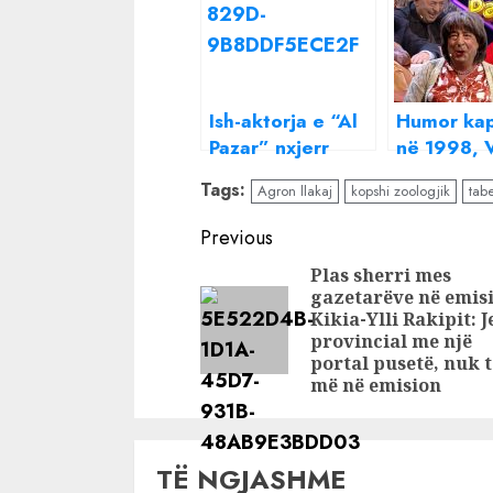
Ish-aktorja e “Al
Humor kap
Pazar” nxjerr
në 1998, 
zbuluar Agron
Plus përz
Tags:
Agron llakaj
kopshi zoologjik
tab
Llakajn: Më hoqi
Llakajn: M
nga puna pa
Al Pazar
Continue
Previous
paralajmërim
Reading
Plas sherri mes
gazetarëve në emis
Kikia-Ylli Rakipit: J
provincial me një
portal pusetë, nuk t
më në emision
TË NGJASHME