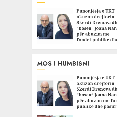
Punonjësja e UKT
akuzon drejtorin
Skerdi Drenova d
“bosen” Joana Nan
për abuzim me
fondet publike dh
pasuri të
pajustifikuar
JULY 24, 2025
MOS I HUMBISNI
Punonjësja e UKT
akuzon drejtorin
Skerdi Drenova d
“bosen” Joana Nan
për abuzim me fo
publike dhe pasuri
pajustifikuar