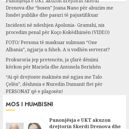
Punonjësja e UKT akuzon drejtorin Skerdi
Drenova dhe “bosen” Joana Nano për abuzim me
fondet publike dhe pasuri të pajustifikuar
Incidenti në ndeshjen Apolonia- Gramshi, nis
procedim penal për Koço Kokëdhimën (VIDEO)
FOTO/ Persona të maskuar sulmuan “One
Albania”, ngjarja u fsheh. A u vodhën serverat?
Prokuroria jep pretencën, ja çfarë dënimi
kërkon për Mariela dhe Antonela Berishën
“Ai që drejtonte makinën më ngjau me Talo
Çelën”, dëshmia e Nuredin Dumanit flet për
PERSONAT që e plagosën!
MOS I HUMBISNI
Punonjësja e UKT akuzon
drejtorin Skerdi Drenova dhe