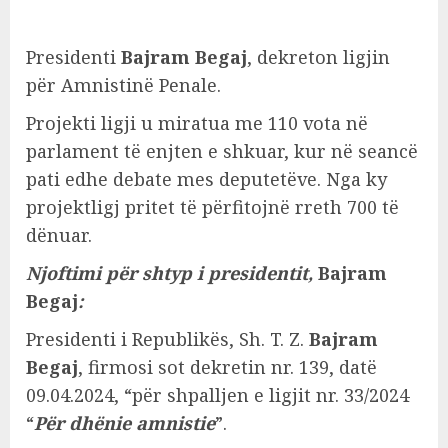
Presidenti
Bajram Begaj
, dekreton ligjin
për Amnistinë Penale.
Projekti ligji u miratua me 110 vota në
parlament të enjten e shkuar, kur në seancë
pati edhe debate mes deputetëve. Nga ky
projektligj pritet të përfitojnë rreth 700 të
dënuar.
Njoftimi për shtyp i presidentit,
Bajram
Begaj
:
Presidenti i Republikës, Sh. T. Z.
Bajram
Begaj
, firmosi sot dekretin nr. 139, datë
09.04.2024, “për shpalljen e ligjit nr. 33/2024
“
Për dhënie amnistie
”.