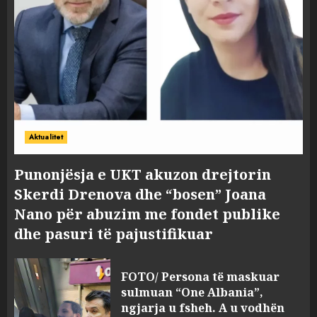
Aktualitet
Punonjësja e UKT akuzon drejtorin
Skerdi Drenova dhe “bosen” Joana
Nano për abuzim me fondet publike
dhe pasuri të pajustifikuar
FOTO/ Persona të maskuar
sulmuan “One Albania”,
ngjarja u fsheh. A u vodhën