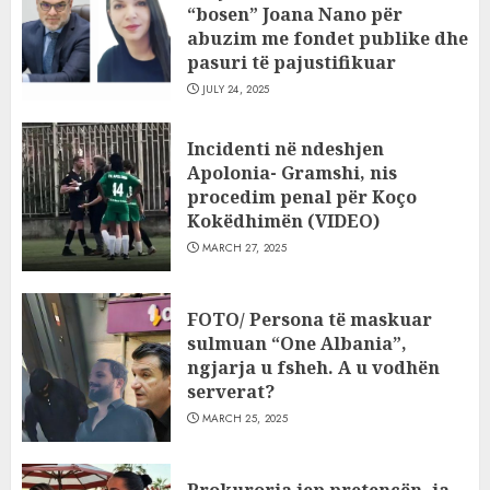
“bosen” Joana Nano për
abuzim me fondet publike dhe
pasuri të pajustifikuar
JULY 24, 2025
Incidenti në ndeshjen
Apolonia- Gramshi, nis
procedim penal për Koço
Kokëdhimën (VIDEO)
MARCH 27, 2025
FOTO/ Persona të maskuar
sulmuan “One Albania”,
ngjarja u fsheh. A u vodhën
serverat?
MARCH 25, 2025
Prokuroria jep pretencën, ja