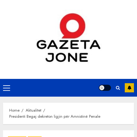
Skip
to
content
Primary
Menu
Home
Aktualitet
Presidenti Begaj dekreton ligjin për Amnistinë Penale