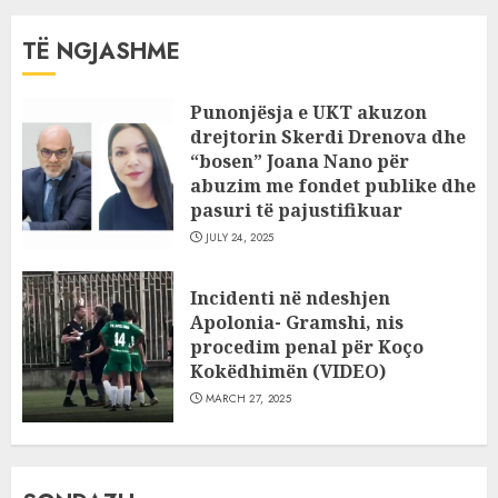
TË NGJASHME
Punonjësja e UKT akuzon
drejtorin Skerdi Drenova dhe
“bosen” Joana Nano për
abuzim me fondet publike dhe
pasuri të pajustifikuar
JULY 24, 2025
Incidenti në ndeshjen
Apolonia- Gramshi, nis
procedim penal për Koço
Kokëdhimën (VIDEO)
MARCH 27, 2025