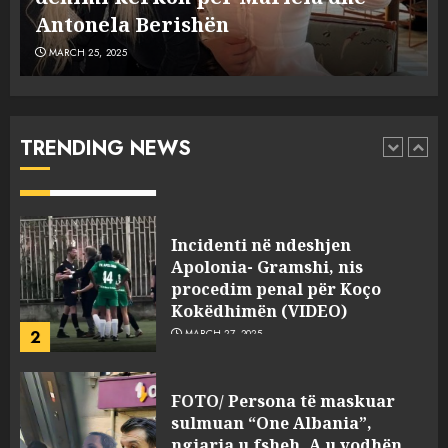
MARCH 25, 2025
plagosën!
MARCH 25, 2025
Punonjësja e UKT akuzon
drejtorin Skerdi Drenova dhe
“bosen” Joana Nano për
abuzim me fondet publike dhe
TRENDING NEWS
pasuri të pajustifikuar
1
JULY 24, 2025
Incidenti në ndeshjen
Apolonia- Gramshi, nis
procedim penal për Koço
Kokëdhimën (VIDEO)
2
MARCH 27, 2025
FOTO/ Persona të maskuar
sulmuan “One Albania”,
ngjarja u fsheh. A u vodhën
serverat?