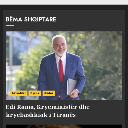
BËMA SHQIPTARE
Aktualitet
E jona
Slider
Edi Rama, Kryeministër dhe
kryebashkiak i Tiranës