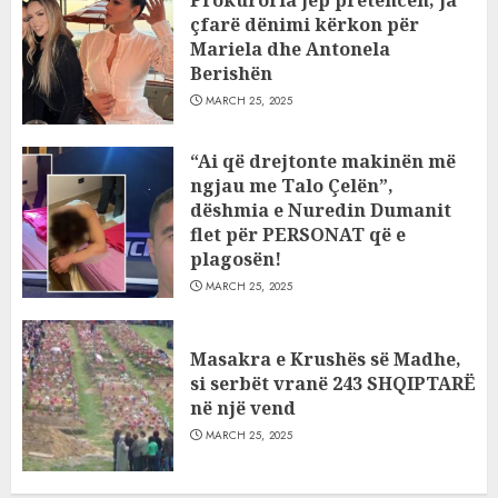
çfarë dënimi kërkon për
Mariela dhe Antonela
Berishën
MARCH 25, 2025
“Ai që drejtonte makinën më
ngjau me Talo Çelën”,
dëshmia e Nuredin Dumanit
flet për PERSONAT që e
plagosën!
MARCH 25, 2025
Masakra e Krushës së Madhe,
si serbët vranë 243 SHQIPTARË
në një vend
MARCH 25, 2025