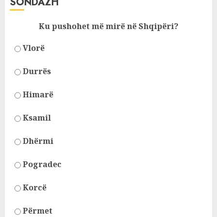
SONDAZH
Ku pushohet më mirë në Shqipëri?
Vlorë
Durrës
Himarë
Ksamil
Dhërmi
Pogradec
Korcë
Përmet