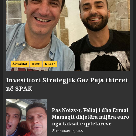
Aktualitet
Buzz
Slider
Investitori Strategjik Gaz Paja thirret
në SPAK
Pas Noizy-t, Veliaj i dha Ermal
Mamaqit dhjetëra mijëra euro
nga taksat e qytetarëve
FEBRUARY 18, 2025