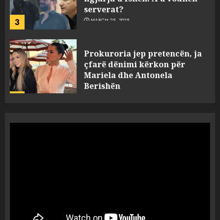
3
MARCH 25, 2025
Prokuroria jep pretencën, ja
çfarë dënimi kërkon për
Mariela dhe Antonela
Berishën
4
MARCH 25, 2025
“Ai që drejtonte makinën më
ngjau me Talo Çelën”,
dëshmia e Nuredin Dumanit
flet për PERSONAT që e
plagosën!
5
MARCH 25, 2025
Punonjësja e UKT akuzon
drejtorin Skerdi Drenova dhe
“bosen” Joana Nano për