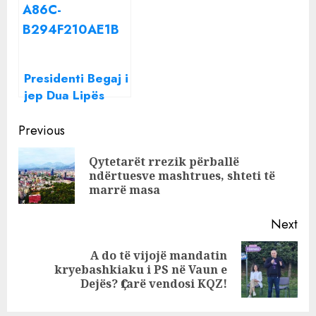
Presidenti Begaj i
jep Dua Lipës
shtetësinë
Continue
shqiptare
Previous
Reading
Qytetarët rrezik përballë
Pre
ndërtuesve mashtrues, shteti të
pos
marrë masa
Next
A do të vijojë mandatin
Next
kryebashkiaku i PS në Vaun e
post:
Dejës? Ҫfarë vendosi KQZ!