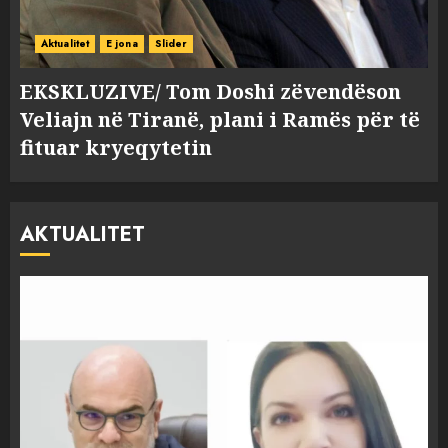
Aktualitet
E jona
Slider
EKSKLUZIVE/ Tom Doshi zëvendëson
Veliajn në Tiranë, plani i Ramës për të
fituar kryeqytetin
AKTUALITET