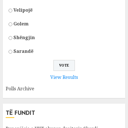
Velipojë
Golem
Shëngjin
Sarandë
View Results
Polls Archive
TË FUNDIT