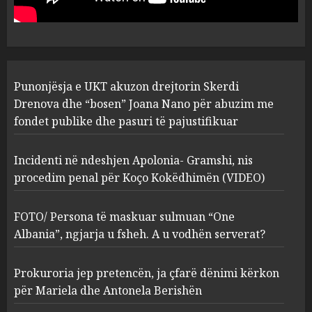
abuzim me fondet publike dhe
pasuri të pajustifikuar
1
JULY 24, 2025
Incidenti në ndeshjen
Punonjësja e UKT akuzon drejtorin Skerdi
Apolonia- Gramshi, nis
procedim penal për Koço
Drenova dhe “bosen” Joana Nano për abuzim me
Kokëdhimën (VIDEO)
fondet publike dhe pasuri të pajustifikuar
2
MARCH 27, 2025
Incidenti në ndeshjen Apolonia- Gramshi, nis
procedim penal për Koço Kokëdhimën (VIDEO)
FOTO/ Persona të maskuar
sulmuan “One Albania”,
ngjarja u fsheh. A u vodhën
FOTO/ Persona të maskuar sulmuan “One
serverat?
Albania”, ngjarja u fsheh. A u vodhën serverat?
3
MARCH 25, 2025
Prokuroria jep pretencën, ja çfarë dënimi kërkon
Prokuroria jep pretencën, ja
për Mariela dhe Antonela Berishën
çfarë dënimi kërkon për