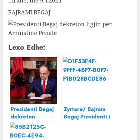
Tiranë, më 9.4.2024
BAJRAMI BEGAJ
Lexo Edhe:
Presidenti Begaj
Zyrtare/ Bajram
dekreton
Begaj Presidenti i
ministrat e rinj
Shqipërisë