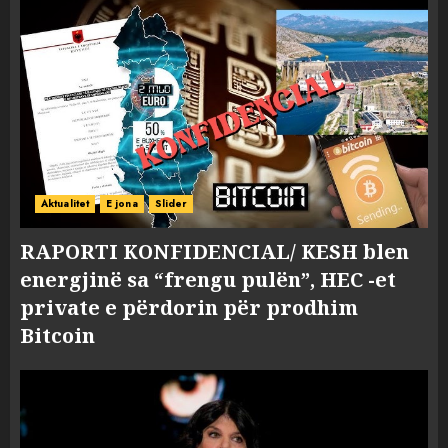
Aktualitet
E jona
Slider
RAPORTI KONFIDENCIAL/ KESH blen
energjinë sa “frengu pulën”, HEC -et
private e përdorin për prodhim
Bitcoin