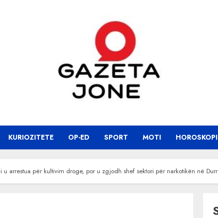
KURIOZITETE
OP-ED
SPORT
MOTI
HOROSKOPI
çi u arrestua për kultivim droge, por u zgjodh shef sektori për narkotikën në Durr