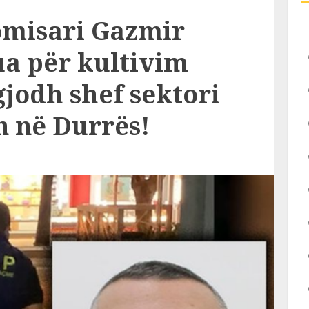
komisari Gazmir
ua për kultivim
gjodh shef sektori
n në Durrës!