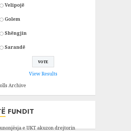
Velipojë
Golem
Shëngjin
Sarandë
View Results
olls Archive
TË FUNDIT
unonjësja e UKT akuzon drejtorin