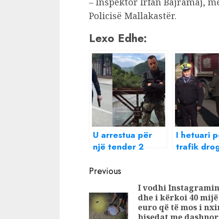
– Inspektor Irfan Bajramaj, m
Policisë Mallakastër.
Lexo Edhe:
U arrestua për
I hetuari p
një tender 2
trafik dro
milion lekë,
Julian Ball
Continue
Kryekomisar
i Policisë
Previous
Saimir Rustemi
për aksin 
Reading
I vodhi Instagrami
rikthehet shef
Morinë, zu
dhe i kërkoi 40 mijë
rendi në policinë
vendin e 
euro që të mos i nxi
e Shkodrës
Pëllumbit
bisedat me dashnor