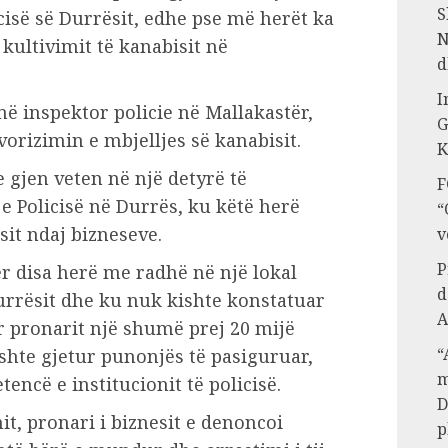
S
icisë së Durrësit, edhe pse më herët ka
N
kultivimit të kanabisit në
d
I
enë inspektor policie në Mallakastër,
G
orizimin e mbjelljes së kanabisit.
K
e gjen veten në një detyrë të
F
 Policisë në Durrës, ku këtë herë
“
sit ndaj bizneseve.
v
P
er disa herë me radhë në një lokal
d
Durrësit dhe ku nuk kishte konstatuar
A
ar pronarit një shumë prej 20 mijë
“
shte gjetur punonjës të pasiguruar,
m
ncë e institucionit të policisë.
D
it, pronari i biznesit e denoncoi
p