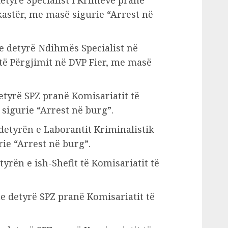
kastër, me masë sigurie “Arrest në
e detyrë Ndihmës Specialist në
të Përgjimit në DVP Fier, me masë
etyrë SPZ pranë Komisariatit të
 sigurie “Arrest në burg”.
detyrën e Laborantit Kriminalistik
ie “Arrest në burg”.
yrën e ish-Shefit të Komisariatit të
me detyrë SPZ pranë Komisariatit të