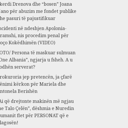
kerdi Drenova dhe “bosen” Joana
ano për abuzim me fondet publike
he pasuri të pajustifikuar
ncidenti në ndeshjen Apolonia-
ramshi, nis procedim penal për
oço Kokëdhimën (VIDEO)
OTO/ Persona të maskuar sulmuan
One Albania”, ngjarja u fsheh. A u
odhën serverat?
rokuroria jep pretencën, ja çfarë
ënimi kërkon për Mariela dhe
ntonela Berishën
Ai që drejtonte makinën më ngjau
e Talo Çelën”, dëshmia e Nuredin
umanit flet për PERSONAT që e
lagosën!