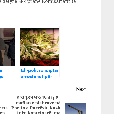
e detyrë SPZ pranë Komisariatit të
ër
Ish-polici shqiptar
ge
arrestohet për
iu , Shef
kultivim kanabisi
 Rrugore
në Skoci: Më
Next
Milot-
kërcënoi
n
E BUJSHME/ Padi për
ri
gangsteri që
mafian e plehrave në
Artan
arrestova
rrte
Portin e Durrësit, kush
Previous
Next
en,
i nisi kontejnerët me