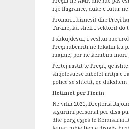
Preçin në AMP, dhe më pas ësh
një flagrancë, duke e futur në
Pronari i biznesit dhe Preçi 
Tiranë, ku shefi i sektorit do 
I shkujdesur, i veshur me rro
Preçi mbërriti në lokalin ku
majme, por në këmbim mori 
Përtej rastit të Preçit, që ish
shqetësuese mbetet rritja e r
policë së shtetit, që dukshëm
Hetimet për Fierin
Në vitin 2021, Drejtoria Rajon
sigurimi personal për disa pu
dhe përgjegjës të Komisariatit 
lejuar mbjelljen e drogës buz