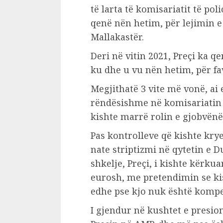
të larta të komisariatit të pol
qenë nën hetim, për lejimin e 
Mallakastër.
Deri në vitin 2021, Preçi ka q
ku dhe u vu nën hetim, për fav
Megjithatë 3 vite më vonë, ai 
rëndësishme në komisariatin e
kishte marrë rolin e gjobvënë
Pas kontrolleve që kishte kry
nate striptizmi në qytetin e 
shkelje, Preçi, i kishte kërku
eurosh, me pretendimin se ki
edhe pse kjo nuk është kompete
I gjendur në kushtet e presion