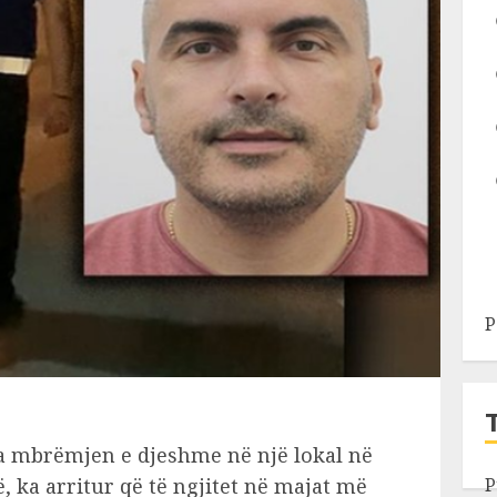
P
stua mbrëmjen e djeshme në një lokal në
, ka arritur që të ngjitet në majat më
P