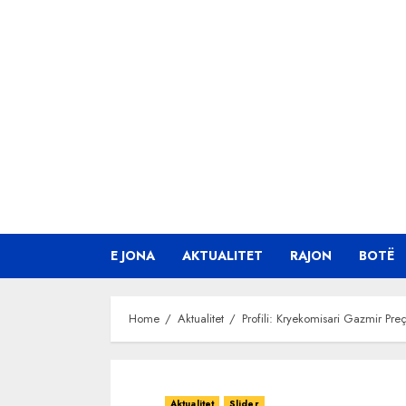
Skip
to
content
E JONA
AKTUALITET
RAJON
BOTË
Home
Aktualitet
Profili: Kryekomisari Gazmir Pre
Aktualitet
Slider