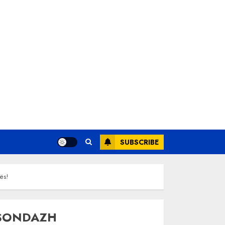
SUBSCRIBE
ës!
SONDAZH