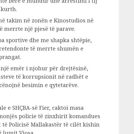
të bërë e mundur dhe arrestimi i tij
 kurth.
lanë takim në zonën e Kinostudios në
të merrte një pjesë të parave.
ba sportive dhe me shapka shtëpie,
 pretendonte të merrte shumën e
prangat.
te një emër i njohur për drejtësinë,
asteve të korrupsionit në radhët e
 cënojnë besimin e qytetarëve.
ale e SHÇBA-së Fier, caktoi masa
nonjës policie të zinxhirit komandues
të Policisë Mallakastër të cilët kishin
ë lumit Vjosa.