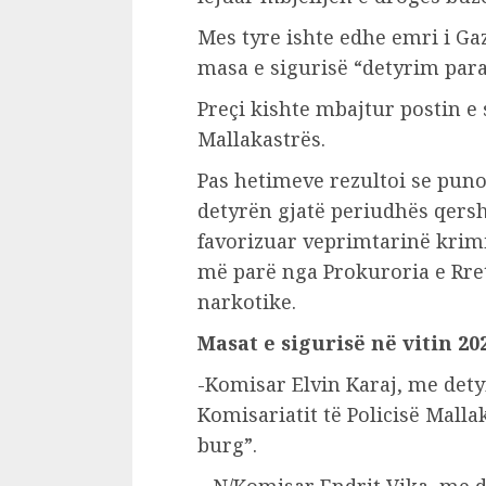
Mes tyre ishte edhe emri i Gaz
masa e sigurisë “detyrim para
Preçi kishte mbajtur postin e 
Mallakastrës.
Pas hetimeve rezultoi se puno
detyrën gjatë periudhës qersh
favorizuar veprimtarinë krimi
më parë nga Prokuroria e Rret
narkotike.
Masat e sigurisë në vitin 20
-Komisar Elvin Karaj, me dety
Komisariatit të Policisë Malla
burg”.
– N/Komisar Endrit Vika, me d