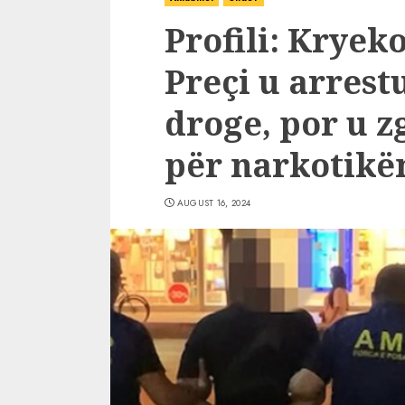
Profili: Krye
Preçi u arrest
droge, por u z
për narkotikë
AUGUST 16, 2024