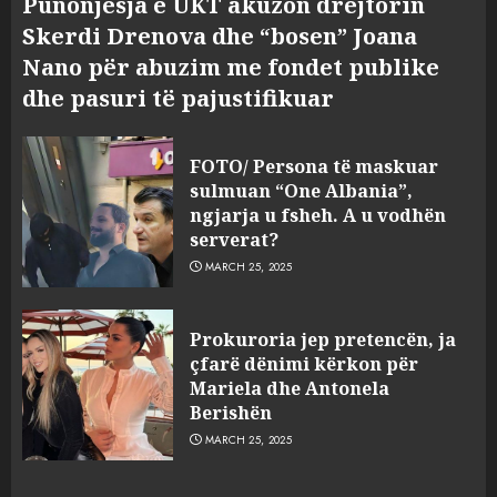
Punonjësja e UKT akuzon drejtorin
Skerdi Drenova dhe “bosen” Joana
Nano për abuzim me fondet publike
dhe pasuri të pajustifikuar
FOTO/ Persona të maskuar
sulmuan “One Albania”,
ngjarja u fsheh. A u vodhën
serverat?
MARCH 25, 2025
Prokuroria jep pretencën, ja
çfarë dënimi kërkon për
Mariela dhe Antonela
Berishën
MARCH 25, 2025