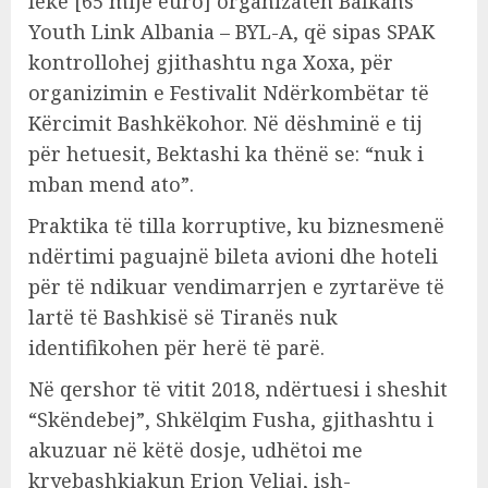
lekë [65 mijë euro] organizatën Balkans
Youth Link Albania – BYL-A, që sipas SPAK
kontrollohej gjithashtu nga Xoxa, për
organizimin e Festivalit Ndërkombëtar të
Kërcimit Bashkëkohor. Në dëshminë e tij
për hetuesit, Bektashi ka thënë se: “nuk i
mban mend ato”.
Praktika të tilla korruptive, ku biznesmenë
ndërtimi paguajnë bileta avioni dhe hoteli
për të ndikuar vendimarrjen e zyrtarëve të
lartë të Bashkisë së Tiranës nuk
identifikohen për herë të parë.
Në qershor të vitit 2018, ndërtuesi i sheshit
“Skëndebej”, Shkëlqim Fusha, gjithashtu i
akuzuar në këtë dosje, udhëtoi me
kryebashkiakun Erion Veliaj, ish-