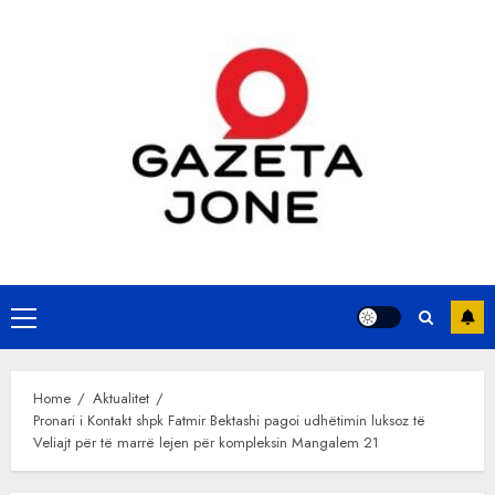
Skip
to
content
Primary
Menu
Home
Aktualitet
Pronari i Kontakt shpk Fatmir Bektashi pagoi udhëtimin luksoz të
Veliajt për të marrë lejen për kompleksin Mangalem 21