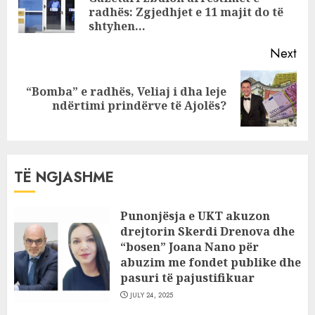
Pre
mister fati i
radhës: Zgjedhjet e 11 majit do të
pos
qindra
shtyhen…
apartamenteve
Next
të prenotuara
“Bomba” e radhës, Veliaj i dha leje
Next
ndërtimi prindërve të Ajolës?
post:
TË NGJASHME
Punonjësja e UKT akuzon
drejtorin Skerdi Drenova dhe
“bosen” Joana Nano për
abuzim me fondet publike dhe
pasuri të pajustifikuar
JULY 24, 2025