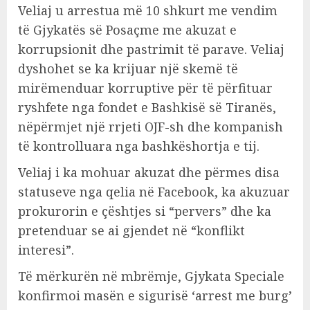
Veliaj u arrestua më 10 shkurt me vendim
të Gjykatës së Posaçme me akuzat e
korrupsionit dhe pastrimit të parave. Veliaj
dyshohet se ka krijuar një skemë të
mirëmenduar korruptive për të përfituar
ryshfete nga fondet e Bashkisë së Tiranës,
nëpërmjet një rrjeti OJF-sh dhe kompanish
të kontrolluara nga bashkëshortja e tij.
Veliaj i ka mohuar akuzat dhe përmes disa
statuseve nga qelia në Facebook, ka akuzuar
prokurorin e çështjes si “pervers” dhe ka
pretenduar se ai gjendet në “konflikt
interesi”.
Të mërkurën në mbrëmje, Gjykata Speciale
konfirmoi masën e sigurisë ‘arrest me burg’