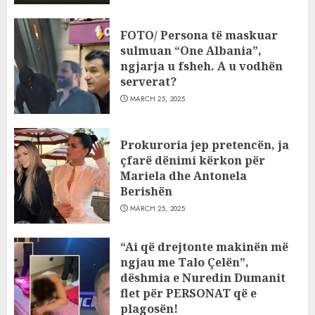
FOTO/ Persona të maskuar
sulmuan “One Albania”,
ngjarja u fsheh. A u vodhën
serverat?
MARCH 25, 2025
Prokuroria jep pretencën, ja
çfarë dënimi kërkon për
Mariela dhe Antonela
Berishën
MARCH 25, 2025
“Ai që drejtonte makinën më
ngjau me Talo Çelën”,
dëshmia e Nuredin Dumanit
flet për PERSONAT që e
plagosën!