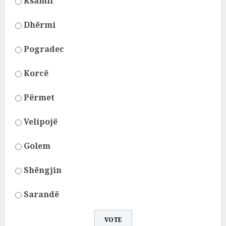
Ksamil
Dhërmi
Pogradec
Korcë
Përmet
Velipojë
Golem
Shëngjin
Sarandë