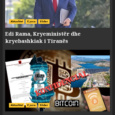
Aktualitet
E jona
Slider
Edi Rama, Kryeministër dhe
kryebashkiak i Tiranës
Aktualitet
E jona
Slider