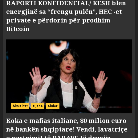
RAPORTI KONFIDENCIAL/ KESH blen
energjinë sa “frengu pulën”, HEC -et
private e përdorin për prodhim
Bitcoin
Aktualitet
E jona
Slider
Koka e mafias italiane, 80 milion euro
në bankën shqiptare! Vendi, lavatriçe
e pastrimit të PARAVE të drogës