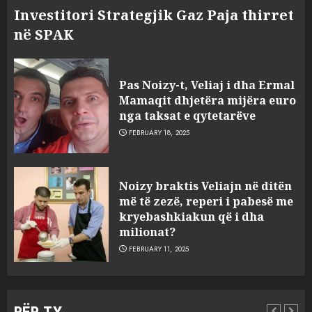
Investitori Strategjik Gaz Paja thirret
në SPAK
Pas Noizy-t, Veliaj i dha Ermal
Mamaqit dhjetëra mijëra euro
nga taksat e qytetarëve
FEBRUARY 18, 2025
FOTO/ Persona të maskuar
Noizy braktis Veliajn në ditën
sulmuan “One Albania”,
më të zezë, reperi i pabesë me
ngjarja u fsheh. A u vodhën
kryebashkiakun që i dha
serverat?
milionat?
3
MARCH 25, 2025
FEBRUARY 11, 2025
Prokuroria jep pretencën, ja
çfarë dënimi kërkon për