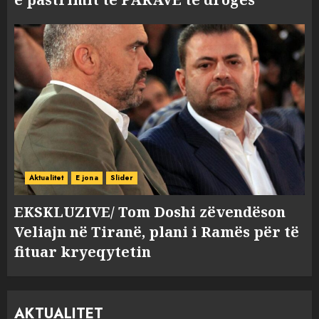
Aktualitet
E jona
Slider
EKSKLUZIVE/ Tom Doshi zëvendëson
Veliajn në Tiranë, plani i Ramës për të
fituar kryeqytetin
AKTUALITET