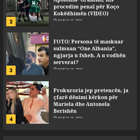
procedim penal për Koço
Kokëdhimën (VIDEO)
2
MARCH 27, 2025
FOTO/ Persona të maskuar
sulmuan “One Albania”,
ngjarja u fsheh. A u vodhën
serverat?
3
MARCH 25, 2025
Prokuroria jep pretencën, ja
çfarë dënimi kërkon për
Mariela dhe Antonela
Berishën
4
MARCH 25, 2025
“Ai që drejtonte makinën më