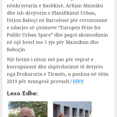
nënkryetarin e Bashkisë, Arbjan Mazniku
dhe ish-drejtorin e Planifikimit Urban,
Ditjon Baboçi në Barcelonë për ceremoninë
e ndarjes së çmimeve “Europen Prize for
Public Urban Space” dhe pagoi akomodimin
në një hotel me 5 yje për Maznikun dhe
Baboçin.
Një hetim i nisur më pas për veprat e
korrupsionit dhe shpërdorimit të detyrës
nga Prokuroria e Tiranës, u pushua në vitin
2019 për mungesë provash./
BIRN
Lexo Edhe: