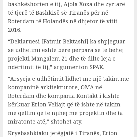
bashkëshorten e tij, Ajola Xoxa dhe zyrtarë
të tjerë të Bashkisë së Tiranës për në
Roterdam të Holandës në dhjetor të vitit
2016.
“Deklaruesi [Fatmir Bektashi] ka shpjeguar
se udhëtimi është bërë përpara se të bëhej
projekti Mangalem 21 dhe të dilte leja e
ndërtimit të tij,” argumenton SPAK.
“Arsyeja e udhëtimit lidhet me një takim me
kompaninë arkitekturore, OMA në
Roterdam dhe kompania Kontakt i kishte
kërkuar Erion Veliajt që të ishte në takim
me qëllim që të njihej me projektin dhe ta
miratonte atë,” shtohet aty.
Kryebashkiaku jetëgjatë i Tiranës, Erion