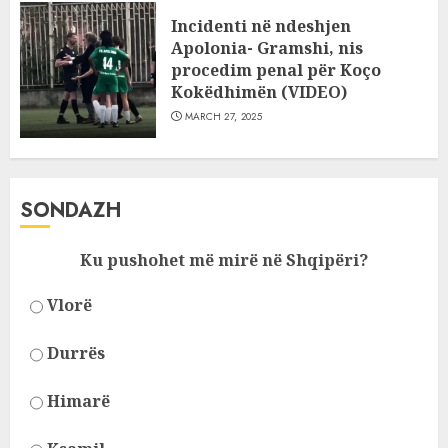
Incidenti në ndeshjen
Apolonia- Gramshi, nis
procedim penal për Koço
Kokëdhimën (VIDEO)
MARCH 27, 2025
SONDAZH
Ku pushohet më mirë në Shqipëri?
Vlorë
Durrës
Himarë