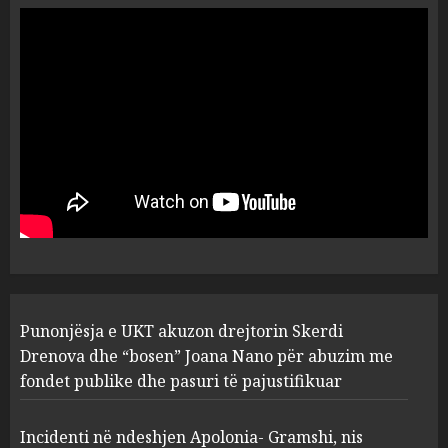
ngjau me Talo Çelën”,
dëshmia e Nuredin Dumanit
flet për PERSONAT që e
plagosën!
5
MARCH 25, 2025
Punonjësja e UKT akuzon
drejtorin Skerdi Drenova dhe
“bosen” Joana Nano për
abuzim me fondet publike dhe
pasuri të pajustifikuar
1
JULY 24, 2025
Incidenti në ndeshjen
Punonjësja e UKT akuzon drejtorin Skerdi
Apolonia- Gramshi, nis
procedim penal për Koço
Drenova dhe “bosen” Joana Nano për abuzim me
Kokëdhimën (VIDEO)
fondet publike dhe pasuri të pajustifikuar
2
MARCH 27, 2025
Incidenti në ndeshjen Apolonia- Gramshi, nis