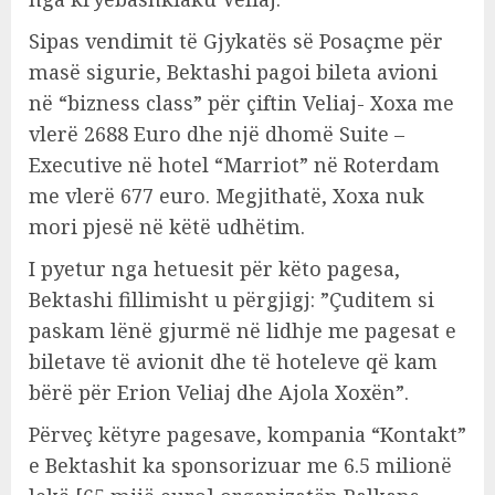
Sipas vendimit të Gjykatës së Posaçme për
masë sigurie, Bektashi pagoi bileta avioni
në “bizness class” për çiftin Veliaj- Xoxa me
vlerë 2688 Euro dhe një dhomë Suite –
Executive në hotel “Marriot” në Roterdam
me vlerë 677 euro. Megjithatë, Xoxa nuk
mori pjesë në këtë udhëtim.
I pyetur nga hetuesit për këto pagesa,
Bektashi fillimisht u përgjigj: ”Çuditem si
paskam lënë gjurmë në lidhje me pagesat e
biletave të avionit dhe të hoteleve që kam
bërë për Erion Veliaj dhe Ajola Xoxën”.
Përveç këtyre pagesave, kompania “Kontakt”
e Bektashit ka sponsorizuar me 6.5 milionë