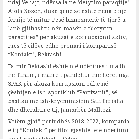
ndaj Veliajt, ndërsa la në ‘detyrim paraqitje’
Ajola Xoxën, duke qenë se është nëna e një
fëmije të mitur. Pesë biznesmenë të tjerë u
lanë gjithashtu nën masën e “detyrim
paraqitjes” për akuzat e korrupsionit aktiv,
mes të cilëve edhe pronari i kompanisë
“Kontakt”, Bektashi.
Fatmir Bektashi është një ndërtues i madh
në Tiranë, i marrë i pandehur më herët nga
SPAK për akuza korrupsioni edhe në
çështjen e ish-sportklub “Partizanit”, së
bashku me ish-kryeministrin Sali Berisha
dhe dhëndrin e tij, Jamarbër Malltezi.
Vetëm gjatë periudhës 2018-2022, kompania
e tij “Kontakt” përfitoi gjashtë leje ndërtimi
nga kryebashkiaku Veliaj.