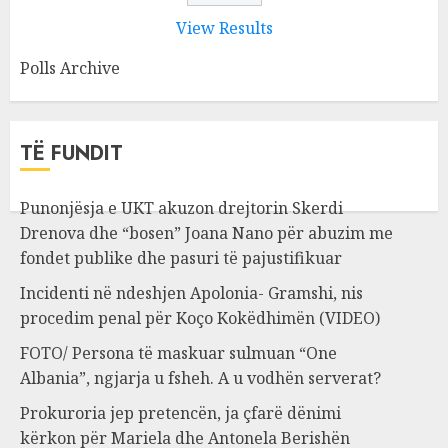
View Results
Polls Archive
TË FUNDIT
Punonjësja e UKT akuzon drejtorin Skerdi
Drenova dhe “bosen” Joana Nano për abuzim me
fondet publike dhe pasuri të pajustifikuar
Incidenti në ndeshjen Apolonia- Gramshi, nis
procedim penal për Koço Kokëdhimën (VIDEO)
FOTO/ Persona të maskuar sulmuan “One
Albania”, ngjarja u fsheh. A u vodhën serverat?
Prokuroria jep pretencën, ja çfarë dënimi
kërkon për Mariela dhe Antonela Berishën