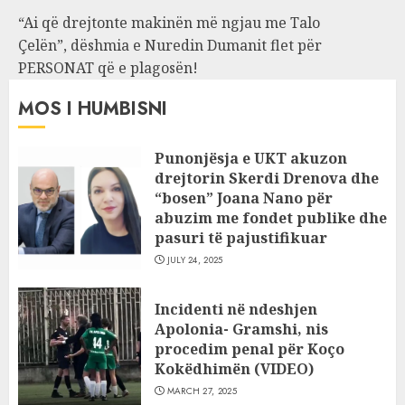
“Ai që drejtonte makinën më ngjau me Talo
Çelën”, dëshmia e Nuredin Dumanit flet për
PERSONAT që e plagosën!
MOS I HUMBISNI
Punonjësja e UKT akuzon
drejtorin Skerdi Drenova dhe
“bosen” Joana Nano për
abuzim me fondet publike dhe
pasuri të pajustifikuar
JULY 24, 2025
Incidenti në ndeshjen
Apolonia- Gramshi, nis
procedim penal për Koço
Kokëdhimën (VIDEO)
MARCH 27, 2025