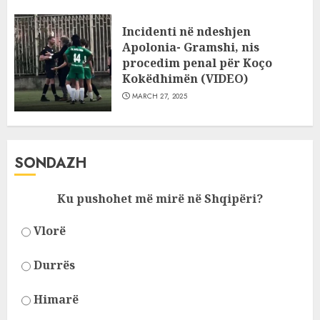
Incidenti në ndeshjen
Apolonia- Gramshi, nis
procedim penal për Koço
Kokëdhimën (VIDEO)
MARCH 27, 2025
SONDAZH
Ku pushohet më mirë në Shqipëri?
Vlorë
Durrës
Himarë