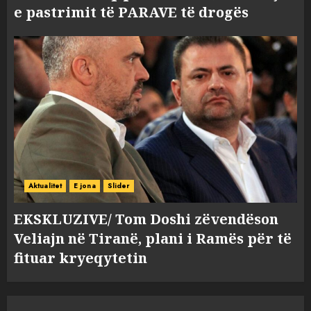
e pastrimit të PARAVE të drogës
Aktualitet
E jona
Slider
EKSKLUZIVE/ Tom Doshi zëvendëson
Veliajn në Tiranë, plani i Ramës për të
fituar kryeqytetin