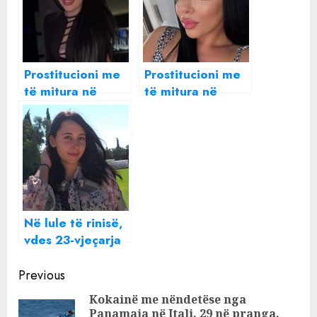
Prostitucioni me
Prostitucioni me
të mitura në
të mitura në
Greqi, lihet në
Greqi/ 17-
burg 31-vjeçarja
vjeçarja mbron
shqiptare
“Lorelën” nga
Shqipëria: Ajo
është e
pafajshme, e kam
bërë vetë!
Në lule të rinisë,
vdes 23-vjeçarja
shqiptare në
Continue
Greqi
Previous
Reading
Kokainë me nëndetëse nga
Panamaja në Itali, 29 në pranga.