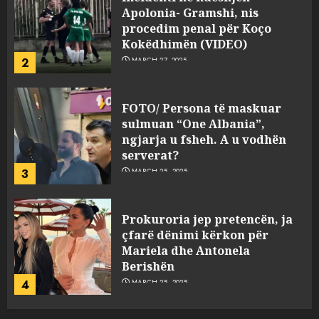
Apolonia- Gramshi, nis
procedim penal për Koço
Kokëdhimën (VIDEO)
2
MARCH 27, 2025
FOTO/ Persona të maskuar
sulmuan “One Albania”,
ngjarja u fsheh. A u vodhën
serverat?
3
MARCH 25, 2025
Prokuroria jep pretencën, ja
çfarë dënimi kërkon për
Mariela dhe Antonela
Berishën
4
MARCH 25, 2025