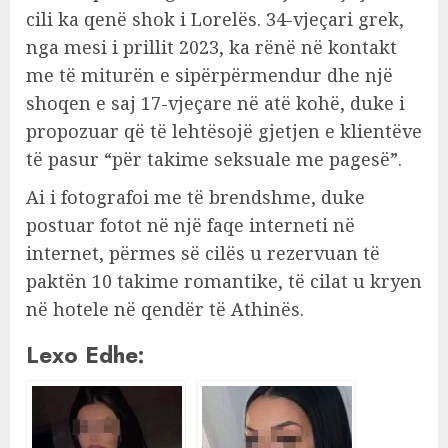
cili ka qenë shok i Lorelës. 34-vjeçari grek,
nga mesi i prillit 2023, ka rënë në kontakt
me të miturën e sipërpërmendur dhe një
shoqen e saj 17-vjeçare në atë kohë, duke i
propozuar që të lehtësojë gjetjen e klientëve
të pasur “për takime seksuale me pagesë”.
Ai i fotografoi me të brendshme, duke
postuar fotot në një faqe interneti në
internet, përmes së cilës u rezervuan të
paktën 10 takime romantike, të cilat u kryen
në hotele në qendër të Athinës.
Lexo Edhe: