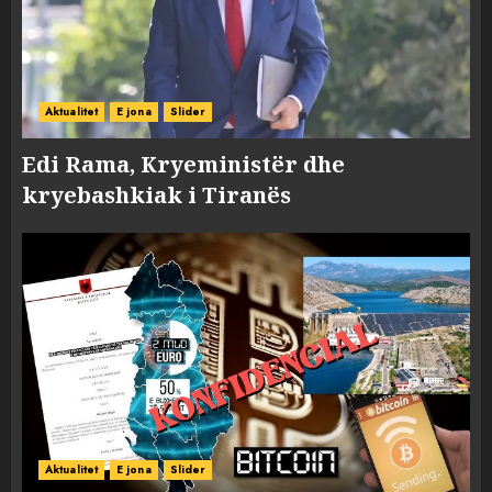
Aktualitet
E jona
Slider
Edi Rama, Kryeministër dhe
kryebashkiak i Tiranës
Aktualitet
E jona
Slider