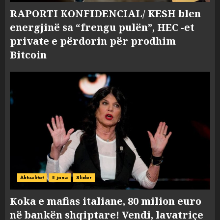
RAPORTI KONFIDENCIAL/ KESH blen
energjinë sa “frengu pulën”, HEC -et
private e përdorin për prodhim
Bitcoin
Aktualitet
E jona
Slider
Koka e mafias italiane, 80 milion euro
në bankën shqiptare! Vendi, lavatriçe