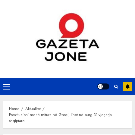
Skip
to
content
Primary
Menu
Home
Aktualitet
Prostitucioni me të mitura në Greqi, lihet në burg 31-vjeçarja
shqiptare