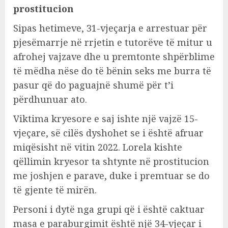
prostitucion
Sipas hetimeve, 31-vjeçarja e arrestuar për
pjesëmarrje në rrjetin e tutorëve të mitur u
afrohej vajzave dhe u premtonte shpërblime
të mëdha nëse do të bënin seks me burra të
pasur që do paguajnë shumë për t’i
përdhunuar ato.
Viktima kryesore e saj ishte një vajzë 15-
vjeçare, së cilës dyshohet se i është afruar
miqësisht në vitin 2022. Lorela kishte
qëllimin kryesor ta shtynte në prostitucion
me joshjen e parave, duke i premtuar se do
të gjente të mirën.
Personi i dytë nga grupi që i është caktuar
masa e paraburgimit është një 34-vjeçar i