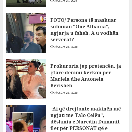
MARCH 27, 2025
FOTO/ Persona të maskuar
sulmuan “One Albania”,
ngjarja u fsheh. A u vodhën
serverat?
MARCH 25, 2025
Prokuroria jep pretencën, ja
çfarë dënimi kërkon për
Mariela dhe Antonela
Berishën
MARCH 25, 2025
“Ai që drejtonte makinën më
ngjau me Talo Çelën”,
dëshmia e Nuredin Dumanit
flet për PERSONAT që e