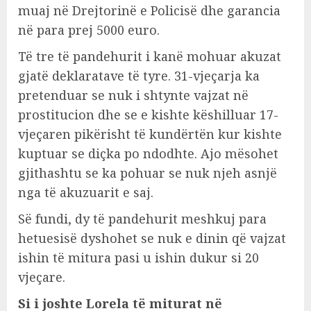
muaj në Drejtorinë e Policisë dhe garancia
në para prej 5000 euro.
Të tre të pandehurit i kanë mohuar akuzat
gjatë deklaratave të tyre. 31-vjeçarja ka
pretenduar se nuk i shtynte vajzat në
prostitucion dhe se e kishte këshilluar 17-
vjeçaren pikërisht të kundërtën kur kishte
kuptuar se diçka po ndodhte. Ajo mësohet
gjithashtu se ka pohuar se nuk njeh asnjë
nga të akuzuarit e saj.
Së fundi, dy të pandehurit meshkuj para
hetuesisë dyshohet se nuk e dinin që vajzat
ishin të mitura pasi u ishin dukur si 20
vjeçare.
Si i joshte Lorela të miturat në