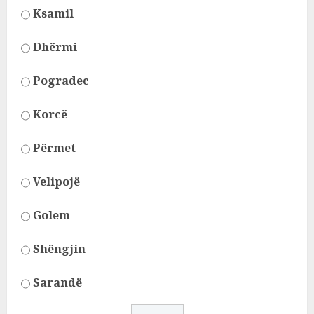
Ksamil
Dhërmi
Pogradec
Korcë
Përmet
Velipojë
Golem
Shëngjin
Sarandë