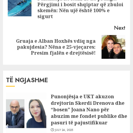
Pre
Përgjimi i bosit shqiptar që zbuloi
pos
skemën: Nën ujë është 100% e
sigurt
Next
Gruaja e Alban Hoxhës vdiq nga
Next
pakujdesia? Nëna e 25-vjeçares:
post:
Presim fjalën e drejtësisë!
TË NGJASHME
Punonjësja e UKT akuzon
drejtorin Skerdi Drenova dhe
“bosen” Joana Nano për
abuzim me fondet publike dhe
pasuri të pajustifikuar
JULY 24, 2025