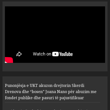
“Ai që drejtonte makinën më
ngjau me Talo Çelën”,
dëshmia e Nuredin Dumanit
flet për PERSONAT që e
plagosën!
5
MARCH 25, 2025
Punonjësja e UKT akuzon
drejtorin Skerdi Drenova dhe
“bosen” Joana Nano për
abuzim me fondet publike dhe
pasuri të pajustifikuar
1
JULY 24, 2025
Incidenti në ndeshjen
Punonjësja e UKT akuzon drejtorin Skerdi
Apolonia- Gramshi, nis
procedim penal për Koço
Drenova dhe “bosen” Joana Nano për abuzim me
Kokëdhimën (VIDEO)
fondet publike dhe pasuri të pajustifikuar
2
MARCH 27, 2025