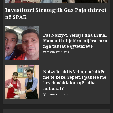
Investitori Strategjik Gaz Paja thirret
në SPAK
Pas Noizy-t, Veliaj i dha Ermal
Mamaqit dhjetëra mijëra euro
nga taksat e qytetarëve
FEBRUARY 18, 2025
FOTO/ Persona të maskuar
Noizy braktis Veliajn në ditën
sulmuan “One Albania”,
më të zezë, reperi i pabesë me
ngjarja u fsheh. A u vodhën
kryebashkiakun që i dha
serverat?
milionat?
3
MARCH 25, 2025
FEBRUARY 11, 2025
Prokuroria jep pretencën, ja
çfarë dënimi kërkon për