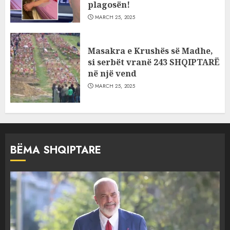
plagosën!
MARCH 25, 2025
Masakra e Krushës së Madhe,
si serbët vranë 243 SHQIPTARË
në një vend
MARCH 25, 2025
BËMA SHQIPTARE