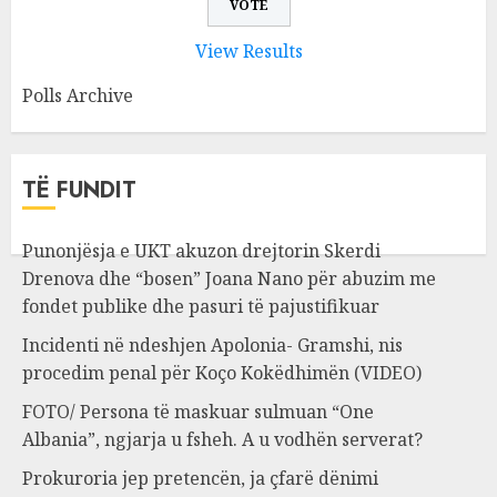
View Results
Polls Archive
TË FUNDIT
Punonjësja e UKT akuzon drejtorin Skerdi
Drenova dhe “bosen” Joana Nano për abuzim me
fondet publike dhe pasuri të pajustifikuar
Incidenti në ndeshjen Apolonia- Gramshi, nis
procedim penal për Koço Kokëdhimën (VIDEO)
FOTO/ Persona të maskuar sulmuan “One
Albania”, ngjarja u fsheh. A u vodhën serverat?
Prokuroria jep pretencën, ja çfarë dënimi