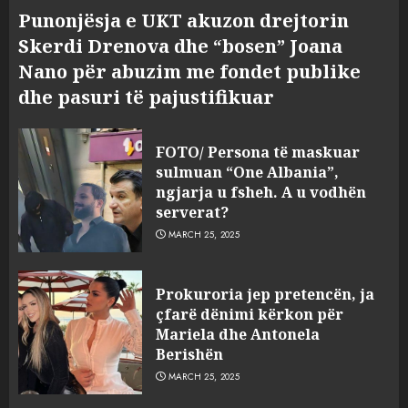
Punonjësja e UKT akuzon drejtorin
Skerdi Drenova dhe “bosen” Joana
Nano për abuzim me fondet publike
dhe pasuri të pajustifikuar
FOTO/ Persona të maskuar
sulmuan “One Albania”,
ngjarja u fsheh. A u vodhën
serverat?
MARCH 25, 2025
Prokuroria jep pretencën, ja
çfarë dënimi kërkon për
Mariela dhe Antonela
Berishën
MARCH 25, 2025