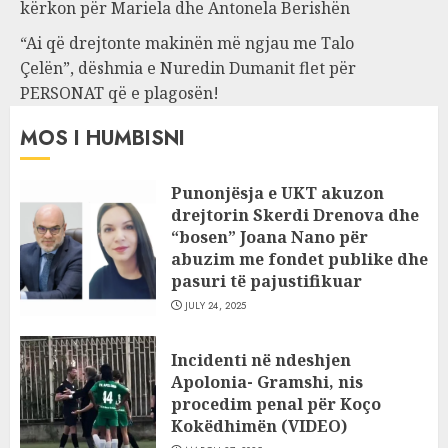
kërkon për Mariela dhe Antonela Berishën
“Ai që drejtonte makinën më ngjau me Talo
Çelën”, dëshmia e Nuredin Dumanit flet për
PERSONAT që e plagosën!
MOS I HUMBISNI
Punonjësja e UKT akuzon
drejtorin Skerdi Drenova dhe
“bosen” Joana Nano për
abuzim me fondet publike dhe
pasuri të pajustifikuar
JULY 24, 2025
Incidenti në ndeshjen
Apolonia- Gramshi, nis
procedim penal për Koço
Kokëdhimën (VIDEO)