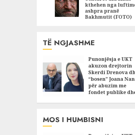
korruptuar?
kthehen nga luftime
ashpra pranë
Bakhmutit (FOTO)
TË NGJASHME
Punonjësja e UKT
akuzon drejtorin
Skerdi Drenova d
“bosen” Joana Nan
për abuzim me
fondet publike dh
pasuri të
pajustifikuar
JULY 24, 2025
MOS I HUMBISNI