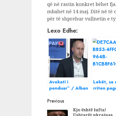
që në rastin konkret bëhet fja
mbahet në 14 maj. Ditë në të 
për të shprehur vullnetin e ty
Lexo Edhe:
Avokati i
Lekët, sa 
penduar” / Alban
rriten pag
Bengasi vjen nga
administra
Continue
Dubai për të
tre katego
Previous
treguar gjyqtarët
përfitojnë
Reading
Kjo është lufta!
e prokurorët e
Ushtarët ukrainas