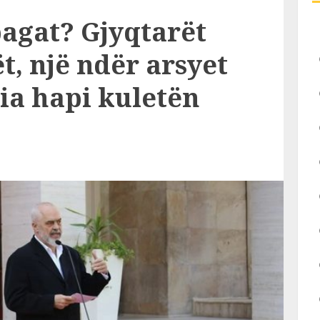
pagat? Gjyqtarët
, një ndër arsyet
ia hapi kuletën