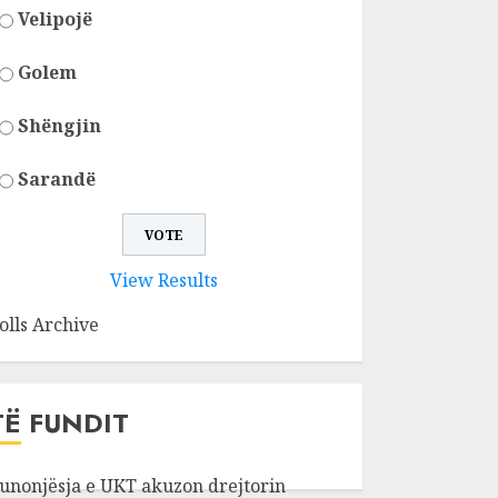
Velipojë
Golem
Shëngjin
Sarandë
View Results
olls Archive
TË FUNDIT
unonjësja e UKT akuzon drejtorin