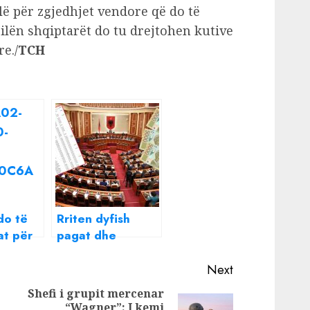
lë për zgjedhjet vendore që do të
cilën shqiptarët do tu drejtohen kutive
re./
TCH
do të
Rriten dyfish
at për
pagat dhe
tën,
shpërblimet për
ritë që
deputetët, sa u
Next
shkojnë të
Shefi i grupit mercenar
ardhurat në
“Wagner”: I kemi