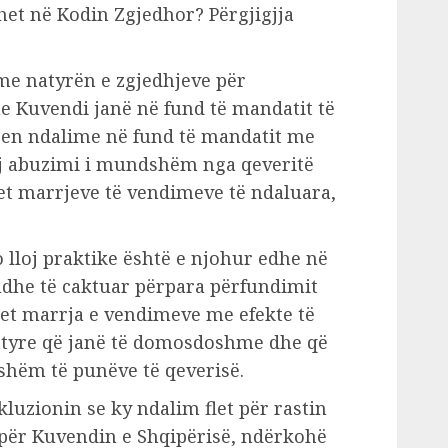
het në Kodin Zgjedhor? Përgjigjja
 me natyrën e zgjedhjeve për
e Kuvendi janë në fund të mandatit të
sen ndalime në fund të mandatit me
oj abuzimi i mundshëm nga qeveritë
et marrjeve të vendimeve të ndaluara,
 lloj praktike është e njohur edhe në
iudhe të caktuar përpara përfundimit
het marrja e vendimeve me efekte të
atyre që janë të domosdoshme dhe që
shëm të punëve të qeverisë.
luzionin se ky ndalim flet për rastin
 për Kuvendin e Shqipërisë, ndërkohë