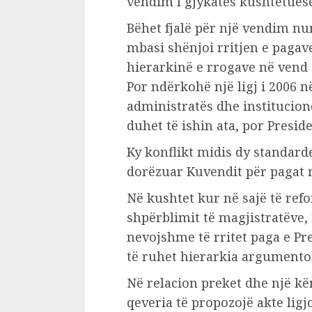
vendim I gjykatës kushtetuese 
Bëhet fjalë për një vendim num
mbasi shënjoi rritjen e pagav
hierarkinë e rrogave në vend 
Por ndërkohë një ligj i 2006 n
administratës dhe institucion
duhet të ishin ata, por Preside
Ky konflikt midis dy standard
dorëzuar Kuvendit për pagat 
Në kushtet kur në sajë të refo
shpërblimit të magjistratëve, 
nevojshme të rritet paga e Pr
të ruhet hierarkia argumentoh
Në relacion preket dhe një kë
qeveria të propozojë akte lig