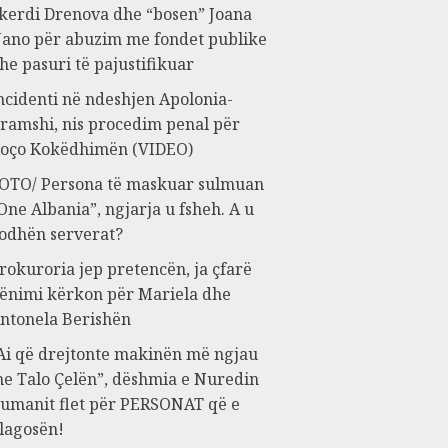
kerdi Drenova dhe “bosen” Joana
ano për abuzim me fondet publike
he pasuri të pajustifikuar
ncidenti në ndeshjen Apolonia-
ramshi, nis procedim penal për
oço Kokëdhimën (VIDEO)
OTO/ Persona të maskuar sulmuan
One Albania”, ngjarja u fsheh. A u
odhën serverat?
rokuroria jep pretencën, ja çfarë
ënimi kërkon për Mariela dhe
ntonela Berishën
Ai që drejtonte makinën më ngjau
e Talo Çelën”, dëshmia e Nuredin
umanit flet për PERSONAT që e
lagosën!