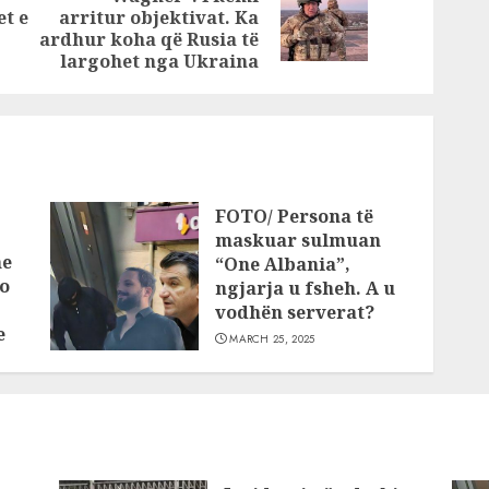
Previous
Next
muaj?
t e
arritur objektivat. Ka
post:
post:
ardhur koha që Rusia të
largohet nga Ukraina
FOTO/ Persona të
maskuar sulmuan
he
“One Albania”,
o
ngjarja u fsheh. A u
vodhën serverat?
e
MARCH 25, 2025