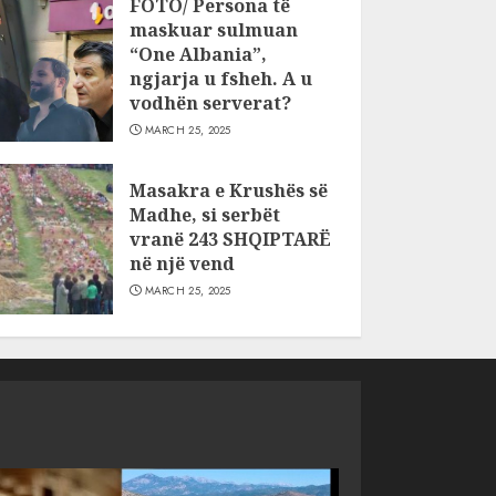
FOTO/ Persona të
maskuar sulmuan
“One Albania”,
ngjarja u fsheh. A u
vodhën serverat?
MARCH 25, 2025
Masakra e Krushës së
Madhe, si serbët
vranë 243 SHQIPTARË
në një vend
MARCH 25, 2025