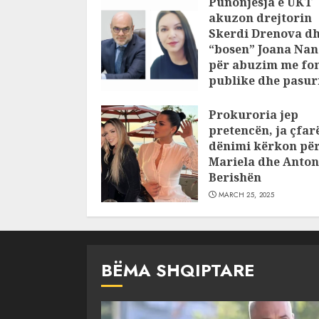
Punonjësja e UKT
akuzon drejtorin
Skerdi Drenova d
“bosen” Joana Nan
për abuzim me fo
publike dhe pasuri
pajustifikuar
Prokuroria jep
JULY 24, 2025
pretencën, ja çfar
dënimi kërkon pë
Mariela dhe Anton
Berishën
MARCH 25, 2025
BËMA SHQIPTARE