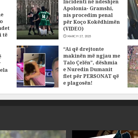
Incidenti në ndeshjen
Apolonia- Gramshi,
he
nis procedim penal
o
për Koço Kokëdhimën
ndet
(VIDEO)
 të
MARCH 27, 2025
“Ai që drejtonte
makinën më ngjau me
ë
Talo Çelën”, dëshmia
r
e Nuredin Dumanit
ela
flet për PERSONAT që
e plagosën!
MARCH 25, 2025