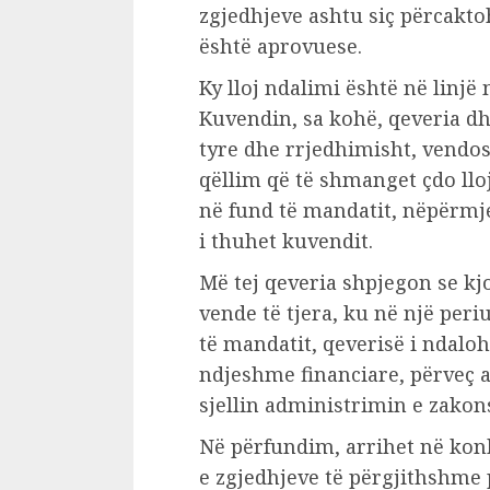
zgjedhjeve ashtu siç përcakto
është aprovuese.
Ky lloj ndalimi është në linjë
Kuvendin, sa kohë, qeveria dh
tyre dhe rrjedhimisht, vendo
qëllim që të shmanget çdo ll
në fund të mandatit, nëpërmj
i thuhet kuvendit.
Më tej qeveria shpjegon se kjo
vende të tjera, ku në një per
të mandatit, qeverisë i ndalo
ndjeshme financiare, përveç 
sjellin administrimin e zakon
Në përfundim, arrihet në konk
e zgjedhjeve të përgjithshme