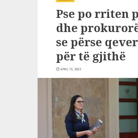
Pse po rriten 
dhe prokurorët
se përse qever
për të gjithë
APRIL 15, 2023