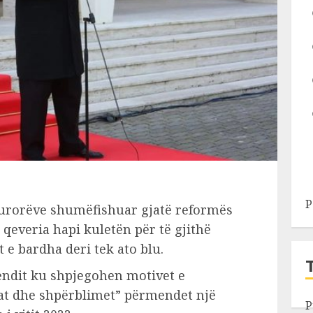
P
kurorëve shumëfishuar gjatë reformës
 qeveria hapi kuletën për të gjithë
e bardha deri tek ato blu.
endit ku shpjegohen motivet e
gat dhe shpërblimet” përmendet një
P