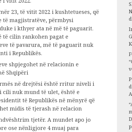
i vitit 2022.
S
ër 23, të vitit 2022 i kushtetueses, që
N
d
e të magjistratëve, përmbysi
duke i kthyer ata në më të paguarit.
I
ë të cilin rankohen pagat e
G
K
eve të pavarura, më të paguarit nuk
nti i Republikës.
F
“
eve shpjegohet në relacionin e
v
në Shqipëri
P
rmës në drejtësi është rritur niveli i
d
i cili nuk mund të ulet, është e
A
esidentit të Republikës në mënyrë që
“
et midis të tjerash në relacion
m
D
ndvështrim tjetër. A mundet apo jo
p
jore ose nënligjore 4 muaj para