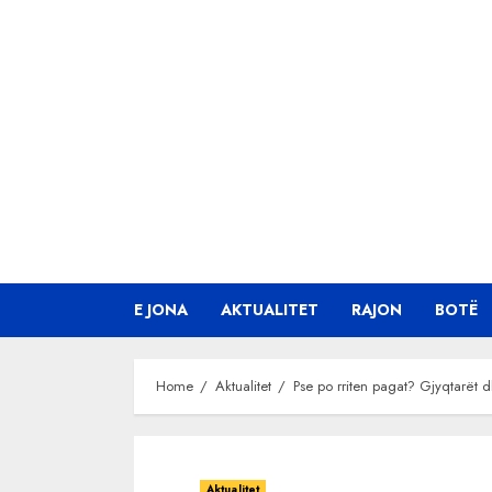
Skip
to
content
E JONA
AKTUALITET
RAJON
BOTË
Home
Aktualitet
Pse po rriten pagat? Gjyqtarët d
Aktualitet