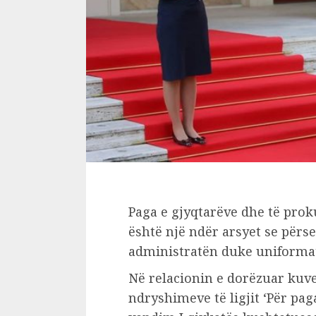
Paga e gjyqtarëve dhe të pro
është një ndër arsyet se përse
administratën duke uniformat 
Në relacionin e dorëzuar kuv
ndryshimeve të ligjit ‘Për pa