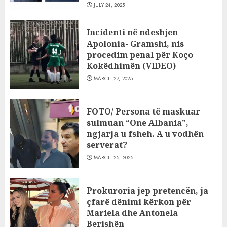
JULY 24, 2025
Incidenti në ndeshjen
Apolonia- Gramshi, nis
procedim penal për Koço
Kokëdhimën (VIDEO)
MARCH 27, 2025
FOTO/ Persona të maskuar
sulmuan “One Albania”,
ngjarja u fsheh. A u vodhën
serverat?
MARCH 25, 2025
Prokuroria jep pretencën, ja
çfarë dënimi kërkon për
Mariela dhe Antonela
Berishën