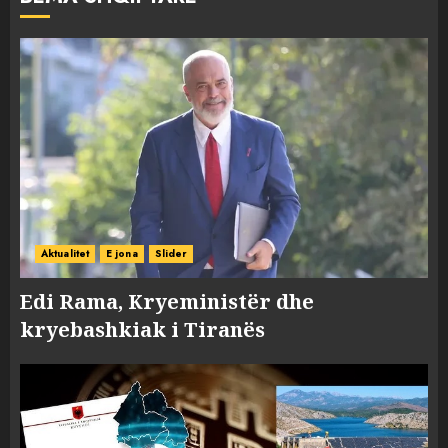
Aktualitet
E jona
Slider
Edi Rama, Kryeministër dhe
kryebashkiak i Tiranës