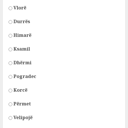
Vlorë
Durrës
Himarë
Ksamil
Dhërmi
Pogradec
Korcë
Përmet
Velipojë