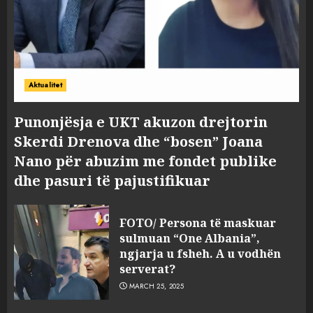
Aktualitet
Punonjësja e UKT akuzon drejtorin
Skerdi Drenova dhe “bosen” Joana
Nano për abuzim me fondet publike
dhe pasuri të pajustifikuar
FOTO/ Persona të maskuar
sulmuan “One Albania”,
ngjarja u fsheh. A u vodhën
serverat?
MARCH 25, 2025