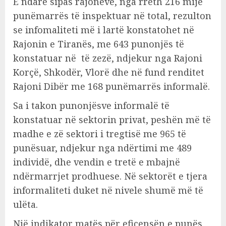
E ndarë sipas rajoneve, nga rreth 216 mijë
punëmarrës të inspektuar në total, rezulton
se infomaliteti më i lartë konstatohet në
Rajonin e Tiranës, me 643 punonjës të
konstatuar në të zezë, ndjekur nga Rajoni
Korçë, Shkodër, Vlorë dhe në fund renditet
Rajoni Dibër me 168 punëmarrës informalë.
Sa i takon punonjësve informalë të
konstatuar në sektorin privat, peshën më të
madhe e zë sektori i tregtisë me 965 të
punësuar, ndjekur nga ndërtimi me 489
individë, dhe vendin e tretë e mbajnë
ndërmarrjet prodhuese. Në sektorët e tjera
informaliteti duket në nivele shumë më të
ulëta.
Një indikator matës për eficensën e punës