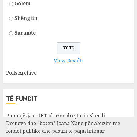
Golem
Shëngjin
Sarandë
View Results
Polls Archive
TË FUNDIT
Punonjësja e UKT akuzon drejtorin Skerdi
Drenova dhe “bosen” Joana Nano për abuzim me
fondet publike dhe pasuri të pajustifikuar