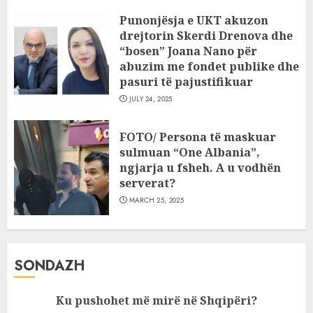
Punonjësja e UKT akuzon
drejtorin Skerdi Drenova dhe
“bosen” Joana Nano për
abuzim me fondet publike dhe
pasuri të pajustifikuar
JULY 24, 2025
FOTO/ Persona të maskuar
sulmuan “One Albania”,
ngjarja u fsheh. A u vodhën
serverat?
MARCH 25, 2025
SONDAZH
Ku pushohet më mirë në Shqipëri?