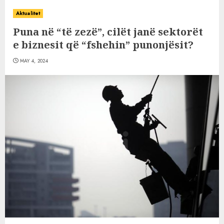
Aktualitet
Puna në “të zezë”, cilët janë sektorët
e biznesit që “fshehin” punonjësit?
MAY 4, 2024