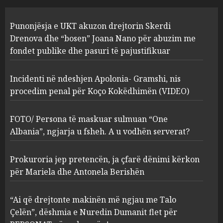
Incidenti në ndeshjen
Punonjësja e UKT akuzon drejtorin Skerdi
Apolonia- Gramshi, nis
procedim penal për Koço
Drenova dhe “bosen” Joana Nano për abuzim me
Kokëdhimën (VIDEO)
fondet publike dhe pasuri të pajustifikuar
2
MARCH 27, 2025
Incidenti në ndeshjen Apolonia- Gramshi, nis
procedim penal për Koço Kokëdhimën (VIDEO)
FOTO/ Persona të maskuar
sulmuan “One Albania”,
ngjarja u fsheh. A u vodhën
FOTO/ Persona të maskuar sulmuan “One
serverat?
Albania”, ngjarja u fsheh. A u vodhën serverat?
3
MARCH 25, 2025
Prokuroria jep pretencën, ja çfarë dënimi kërkon
Prokuroria jep pretencën, ja
për Mariela dhe Antonela Berishën
çfarë dënimi kërkon për
Mariela dhe Antonela
“Ai që drejtonte makinën më ngjau me Talo
Berishën
Çelën”, dëshmia e Nuredin Dumanit flet për
4
MARCH 25, 2025