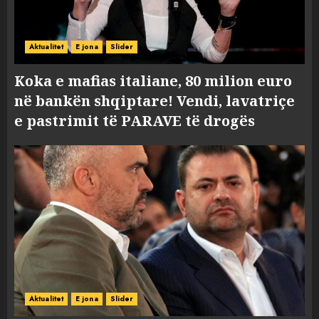
Aktualitet
E jona
Slider
Koka e mafias italiane, 80 milion euro
në bankën shqiptare! Vendi, lavatriçe
e pastrimit të PARAVE të drogës
Aktualitet
E jona
Slider