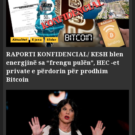
Aktualitet
E jona
Slider
RAPORTI KONFIDENCIAL/ KESH blen
energjinë sa “frengu pulën”, HEC -et
private e përdorin për prodhim
Bitcoin