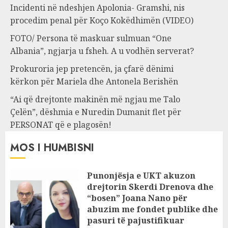
Incidenti në ndeshjen Apolonia- Gramshi, nis
procedim penal për Koço Kokëdhimën (VIDEO)
FOTO/ Persona të maskuar sulmuan “One
Albania”, ngjarja u fsheh. A u vodhën serverat?
Prokuroria jep pretencën, ja çfarë dënimi
kërkon për Mariela dhe Antonela Berishën
“Ai që drejtonte makinën më ngjau me Talo
Çelën”, dëshmia e Nuredin Dumanit flet për
PERSONAT që e plagosën!
MOS I HUMBISNI
Punonjësja e UKT akuzon
drejtorin Skerdi Drenova dhe
“bosen” Joana Nano për
abuzim me fondet publike dhe
pasuri të pajustifikuar