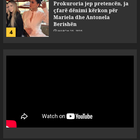
Prokuroria jep pretencën, ja
çfarë dënimi kërkon për
Mariela dhe Antonela
Berishën
4
MARCH 25, 2025
“Ai që drejtonte makinën më
ngjau me Talo Çelën”,
dëshmia e Nuredin Dumanit
flet për PERSONAT që e
plagosën!
5
MARCH 25, 2025
Punonjësja e UKT akuzon
drejtorin Skerdi Drenova dhe
“bosen” Joana Nano për
abuzim me fondet publike dhe
pasuri të pajustifikuar
1
JULY 24, 2025