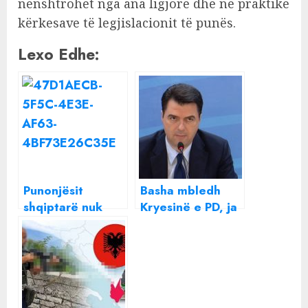
nënshtrohet nga ana ligjore dhe në praktikë
kërkesave të legjislacionit të punës.
Lexo Edhe:
Punonjësit
Basha mbledh
shqiptarë nuk
Kryesinë e PD, ja
janë më të
cilët janë 18
preferuarit e
deputetët që
Gjermanisë,
marrin pjesë
përgjysmohen
lejet e qëndrimit