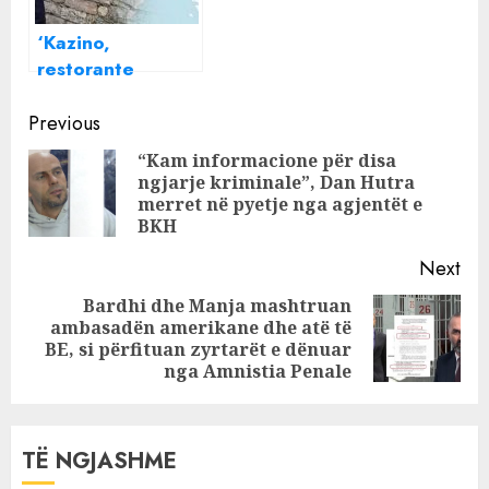
‘Kazino,
restorante
dhe…”/ Mafia
Continue
SHQIPTARE,
Previous
interesat që ka
Reading
“Kam informacione për disa
në Meksikë dhe
ngjarje kriminale”, Dan Hutra
Pre
cilët janë aleatët
merret në pyetje nga agjentët e
pos
e saj?
BKH
Next
Bardhi dhe Manja mashtruan
ambasadën amerikane dhe atë të
Next
BE, si përfituan zyrtarët e dënuar
post:
nga Amnistia Penale
TË NGJASHME