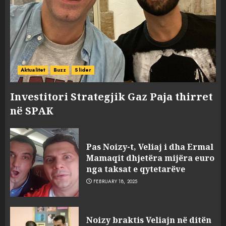
Aktualitet
Buzz
Slider
Investitori Strategjik Gaz Paja thirret
në SPAK
Pas Noizy-t, Veliaj i dha Ermal
Mamaqit dhjetëra mijëra euro
nga taksat e qytetarëve
FEBRUARY 18, 2025
FOTO/ Persona të maskuar
Noizy braktis Veliajn në ditën
sulmuan “One Albania”,