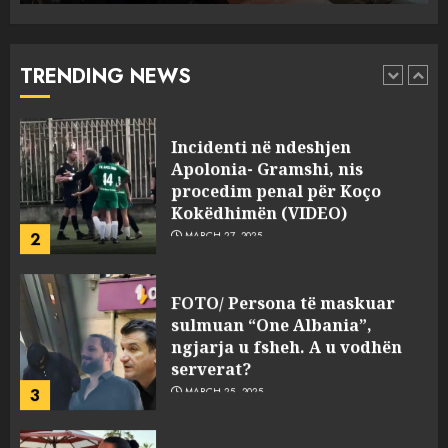
drejtorin Skerdi Drenova dhe
“bosen” Joana Nano për
abuzim me fondet publike dhe
TRENDING NEWS
pasuri të pajustifikuar
1
JULY 24, 2025
Incidenti në ndeshjen
Apolonia- Gramshi, nis
procedim penal për Koço
Kokëdhimën (VIDEO)
2
MARCH 27, 2025
FOTO/ Persona të maskuar
sulmuan “One Albania”,
ngjarja u fsheh. A u vodhën
serverat?
3
MARCH 25, 2025