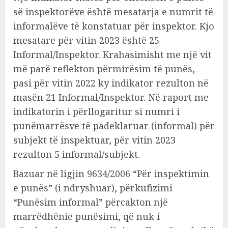
së inspektorëve është mesatarja e numrit të
informalëve të konstatuar për inspektor. Kjo
mesatare për vitin 2023 është 25
Informal/Inspektor. Krahasimisht me një vit
më parë reflekton përmirësim të punës,
pasi për vitin 2022 ky indikator rezulton në
masën 21 Informal/Inspektor. Në raport me
indikatorin i përllogaritur si numri i
punëmarrësve të padeklaruar (informal) për
subjekt të inspektuar, për vitin 2023
rezulton 5 informal/subjekt.
Bazuar në ligjin 9634/2006 “Për inspektimin
e punës” (i ndryshuar), përkufizimi
“Punësim informal” përcakton një
marrëdhënie punësimi, që nuk i