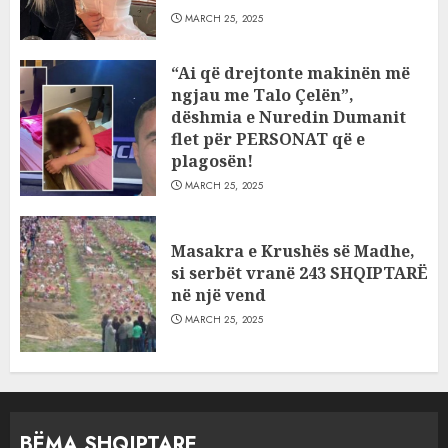
MARCH 25, 2025
“Ai që drejtonte makinën më
ngjau me Talo Çelën”,
dëshmia e Nuredin Dumanit
flet për PERSONAT që e
plagosën!
MARCH 25, 2025
Masakra e Krushës së Madhe,
si serbët vranë 243 SHQIPTARË
në një vend
MARCH 25, 2025
BËMA SHQIPTARE