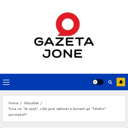
Skip
to
content
Primary
Menu
Home
Aktualitet
Puna në “të zezë”, cilët janë sektorët e biznesit që “fshehin”
punonjësit?